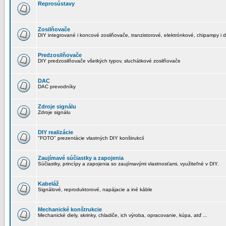
Reprosústavy
Zosilňovače
DIY integrované i koncové zosilňovače, tranzistorové, elektrónkové, chipampy i d
Predzosilňovače
DIY predzosilňovače všetkých typov, sluchátkové zosilňovače
DAC
DAC prevodníky
Zdroje signálu
Zdroje signálu
DIY realizácie
"FOTO" prezentácie vlastných DIY konštrukcií
Zaujímavé súčiastky a zapojenia
Súčiastky, princípy a zapojenia so zaujímavými vlastnosťami, využiteľné v DIY.
Kabeláž
Signálové, reproduktorové, napájacie a iné káble
Mechanické konštrukcie
Mechanické diely, skrinky, chladiče, ich výroba, opracovanie, kúpa, atď ...