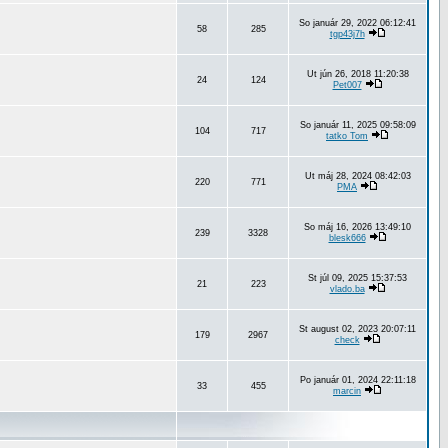
So január 29, 2022 06:12:41
58
285
tgp43j7h
Ut jún 26, 2018 11:20:38
24
124
Pet007
So január 11, 2025 09:58:09
104
717
tatko Tom
Ut máj 28, 2024 08:42:03
220
771
PMA
So máj 16, 2026 13:49:10
239
3328
blesk666
St júl 09, 2025 15:37:53
21
223
vlado.ba
St august 02, 2023 20:07:11
179
2967
check
Po január 01, 2024 22:11:18
33
455
marcin