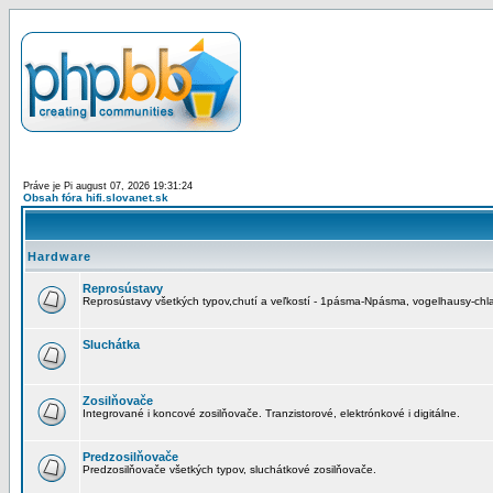
Práve je Pi august 07, 2026 19:31:24
Obsah fóra hifi.slovanet.sk
Hardware
Reprosústavy
Reprosústavy všetkých typov,chutí a veľkostí - 1pásma-Npásma, vogelhausy-chla
Sluchátka
Zosilňovače
Integrované i koncové zosilňovače. Tranzistorové, elektrónkové i digitálne.
Predzosilňovače
Predzosilňovače všetkých typov, sluchátkové zosilňovače.