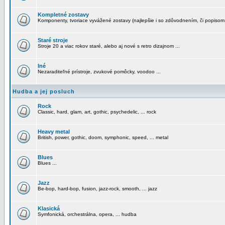
Kompletné zostavy
Komponenty, tvoriace vyvážené zostavy (najlepšie i so zdôvodnením, či popisom
Staré stroje
Stroje 20 a viac rokov staré, alebo aj nové s retro dizajnom ...
Iné
Nezaraditeľné prístroje, zvukové pomôcky, voodoo ...
Hudba a jej posluch
Rock
Classic, hard, glam, art, gothic, psychedelic, ... rock
Heavy metal
British, power, gothic, doom, symphonic, speed, ... metal
Blues
Blues ...
Jazz
Be-bop, hard-bop, fusion, jazz-rock, smooth, ... jazz
Klasická
Symfonická, orchestrálna, opera, ... hudba