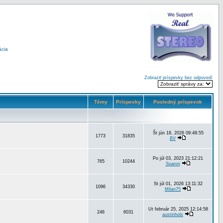
ácia
Zobraziť príspevky bez odpovedí
Témy
Príspevky
Posledný príspevok
Št jún 18, 2026 09:48:55
1773
31835
BV
Po júl 03, 2023 21:12:21
765
10244
Soaron
St júl 01, 2026 13:11:32
1096
34330
Milan75
Ut február 25, 2025 12:14:58
246
6031
austinhols