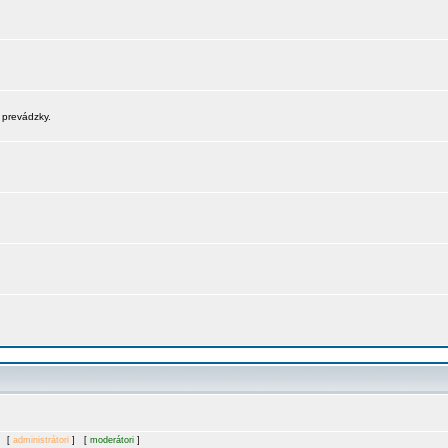
 prevádzky.
. [
administrátori
] [
moderátori
]