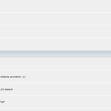
reklama povolená :-) )
 ich dielach.
hifi"