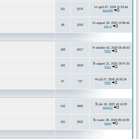
Ut apríl 07, 2026 11:53:44
211
5374
duran90
Ut august 18, 2020 13:06:44
49
1010
vita_k
Pi október 03, 2025 05:48:43
348
9217
PMA
Št august 21, 2025 19:07:20
118
2618
Paco
Po júl 27, 2026 16:55:24
47
727
PMA
Št jún 19, 2025 19:14:20
142
3662
lubo212
Št marec 28, 2024 09:23:56
110
3521
miero