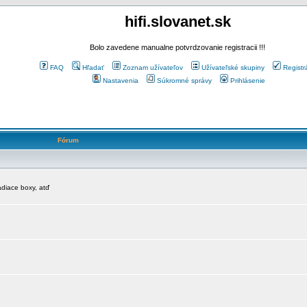
hifi.slovanet.sk
Bolo zavedene manualne potvrdzovanie registracii !!!
FAQ
Hľadať
Zoznam užívateľov
Užívateľské skupiny
Registr
Nastavenia
Súkromné správy
Prihlásenie
Fórum
diace boxy, atď