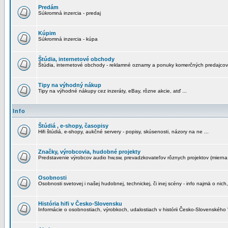
Predám
Súkromná inzercia - predaj
Kúpim
Súkromná inzercia - kúpa
Štúdia, internetové obchody
Štúdia, internetové obchody - reklamné oznamy a ponuky komerčných predajcov
Tipy na výhodný nákup
Tipy na výhodné nákupy cez inzeráty, eBay, rôzne akcie, atď ...
Info
Štúdiá , e-shopy, časopisy
Hifi štúdiá, e-shopy, aukčné servery - popisy, skúsenosti, názory na ne ...
Značky, výrobcovia, hudobné projekty
Predstavenie výrobcov audio hw,sw, prevadzkovateľov rôznych projektov (mierna 
Osobnosti
Osobnosti svetovej i našej hudobnej, technickej, či inej scény - info najmä o nich,
História hifi v Česko-Slovensku
Informácie o osobnostiach, výrobkoch, udalostiach v histórii Česko-Slovenského "