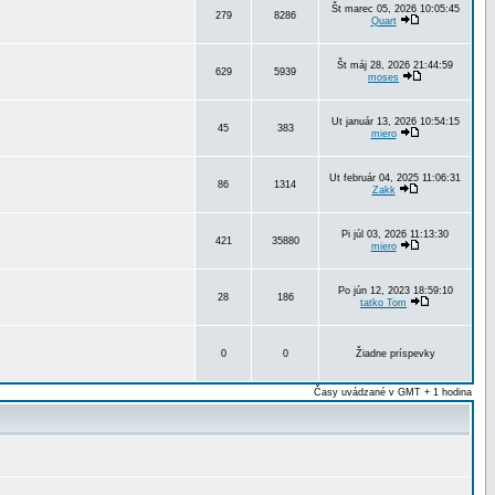
Št marec 05, 2026 10:05:45
279
8286
Quart
Št máj 28, 2026 21:44:59
629
5939
moses
Ut január 13, 2026 10:54:15
45
383
miero
Ut február 04, 2025 11:06:31
86
1314
Zakk
Pi júl 03, 2026 11:13:30
421
35880
miero
Po jún 12, 2023 18:59:10
28
186
tatko Tom
0
0
Žiadne príspevky
Časy uvádzané v GMT + 1 hodina