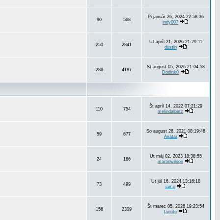
Pi január 26, 2024 22:58:36
90
568
indy007
Ut apríl 21, 2026 21:29:11
250
2841
dustin
St august 05, 2026 21:04:58
286
4187
Dodink0
Št apríl 14, 2022 07:21:29
110
754
melindalbatz
So august 28, 2021 08:19:48
59
677
Avatar
Ut máj 02, 2023 18:38:55
24
166
martinwilson
Ut júl 16, 2024 13:16:18
73
499
jamo
Št marec 05, 2026 19:23:54
156
2309
tantito