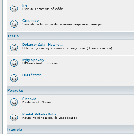
Iné
Projekty, nezaraditeľné vyššie.
Groupbuy
Samostatné fórum pre dohadovanie skupinových nákupov ...
Teória
Dokumentácia - How to ...
Dokumenty, návody, informácie, odkazy na ne (i lokálne uložená).
Mýty a povery
HiFi/audio/elektro voodoo ...
Hi-Fi čitáreň
Posádka
Členovia
Predstavenie členov.
Koutek Velkého Boba
Koutek Velkého Boba, čo viac dodať :-)
Inzercia