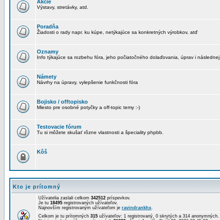
Akcie
Výstavy, stretávky, atd.
Poradňa
Žiadosti o rady napr. ku kúpe, netýkajúce sa konkretných výrobkov, atď
Oznamy
Info týkajúce sa rozbehu fóra, jeho počiatočného dolaďovania, úprav i následnej
Námety
Návrhy na úpravy, vylepšenie funkčnosti fóra
Bojisko / offtopisko
Miesto pre osobné potyčky a off-topic temy :-)
Testovacie fórum
Tu si môžete skušať rôzne vlastnosti a špeciality phpbb.
Kôš
Kto je prítomný
Užívatelia zaslali celkom
342512
príspevkov.
Je tu
18495
registrovaných užívateľov.
Najnovším registrovaným užívateľom je
ravindrankhx
.
Celkom je tu prítomných
315
užívateľov: 1 registrovaný, 0 skrytých a 314 anonymných