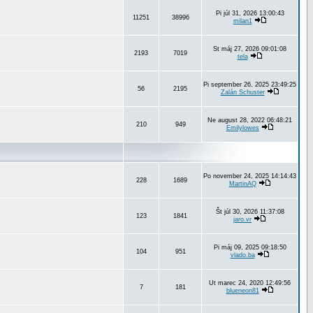
Pi júl 31, 2026 13:00:43
11251
38996
milan1
St máj 27, 2026 09:01:08
2193
7019
tela
Pi september 26, 2025 23:49:25
56
2195
Zalán Schuster
Ne august 28, 2022 06:48:21
210
949
Emilylowes
Po november 24, 2025 14:14:43
228
1689
MartinAQ
Št júl 30, 2026 11:37:08
123
1841
jaro.vr
Pi máj 09, 2025 09:18:50
104
951
vlado.ba
Ut marec 24, 2020 12:49:56
7
181
blueneon81