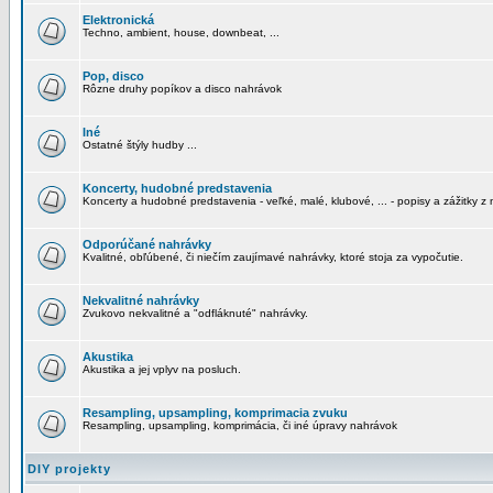
Elektronická
Techno, ambient, house, downbeat, ...
Pop, disco
Rôzne druhy popíkov a disco nahrávok
Iné
Ostatné štýly hudby ...
Koncerty, hudobné predstavenia
Koncerty a hudobné predstavenia - veľké, malé, klubové, ... - popisy a zážitky z 
Odporúčané nahrávky
Kvalitné, obľúbené, či niečím zaujímavé nahrávky, ktoré stoja za vypočutie.
Nekvalitné nahrávky
Zvukovo nekvalitné a "odfláknuté" nahrávky.
Akustika
Akustika a jej vplyv na posluch.
Resampling, upsampling, komprimacia zvuku
Resampling, upsampling, komprimácia, či iné úpravy nahrávok
DIY projekty