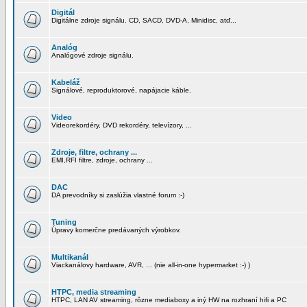
Digitál
Digitálne zdroje signálu. CD, SACD, DVD-A, Minidisc, atď...
Analóg
Analógové zdroje signálu.
Kabeláž
Signálové, reproduktorové, napájacie káble.
Video
Videorekordéry, DVD rekordéry, televízory, ...
Zdroje, filtre, ochrany ...
EMI,RFI filtre, zdroje, ochrany ...
DAC
DA prevodníky si zaslúžia vlastné forum :-)
Tuning
Úpravy komerčne predávaných výrobkov.
Multikanál
Viackanálovy hardware, AVR, ... (nie all-in-one hypermarket :-) )
HTPC, media streaming
HTPC, LAN AV streaming, rôzne mediaboxy a iný HW na rozhraní hifi a PC