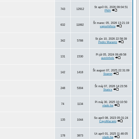
St apríl 01, 2026 09:04:51
743
12912
PMA
Št marec 05, 2026 13:21:19
632
11892
vajnorhifista
St jún 10, 2026 22:58:39
342
5788
Pedro Marantz
Pi júl 05, 2024 09:49:58
131
1530
austinhols
Št august 07, 2025 22:31:09
142
1418
Soaron
Št máj 07, 2026 14:23:56
248
5304
Staticx
Pi máj 30, 2025 10:10:50
74
1134
vlado.ba
So apríl 08, 2023 05:31:24
135
1044
CayoMacario
Ut apríl 01, 2025 11:46:05
178
3873
vlado.ba