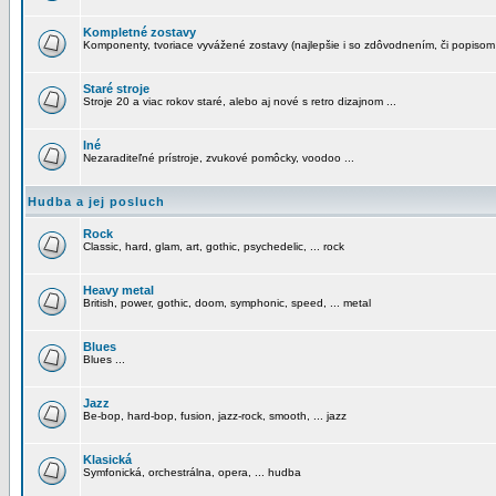
Kompletné zostavy
Komponenty, tvoriace vyvážené zostavy (najlepšie i so zdôvodnením, či popisom
Staré stroje
Stroje 20 a viac rokov staré, alebo aj nové s retro dizajnom ...
Iné
Nezaraditeľné prístroje, zvukové pomôcky, voodoo ...
Hudba a jej posluch
Rock
Classic, hard, glam, art, gothic, psychedelic, ... rock
Heavy metal
British, power, gothic, doom, symphonic, speed, ... metal
Blues
Blues ...
Jazz
Be-bop, hard-bop, fusion, jazz-rock, smooth, ... jazz
Klasická
Symfonická, orchestrálna, opera, ... hudba