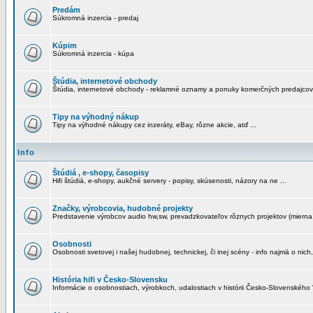
Predám
Súkromná inzercia - predaj
Kúpim
Súkromná inzercia - kúpa
Štúdia, internetové obchody
Štúdia, internetové obchody - reklamné oznamy a ponuky komerčných predajcov
Tipy na výhodný nákup
Tipy na výhodné nákupy cez inzeráty, eBay, rôzne akcie, atď ...
Info
Štúdiá , e-shopy, časopisy
Hifi štúdiá, e-shopy, aukčné servery - popisy, skúsenosti, názory na ne ...
Značky, výrobcovia, hudobné projekty
Predstavenie výrobcov audio hw,sw, prevadzkovateľov rôznych projektov (mierna 
Osobnosti
Osobnosti svetovej i našej hudobnej, technickej, či inej scény - info najmä o nich,
História hifi v Česko-Slovensku
Informácie o osobnostiach, výrobkoch, udalostiach v histórii Česko-Slovenského "