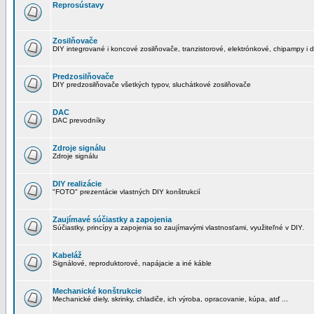
Reprosústavy
Zosilňovače
DIY integrované i koncové zosilňovače, tranzistorové, elektrónkové, chipampy i d
Predzosilňovače
DIY predzosilňovače všetkých typov, sluchátkové zosilňovače
DAC
DAC prevodníky
Zdroje signálu
Zdroje signálu
DIY realizácie
"FOTO" prezentácie vlastných DIY konštrukcií
Zaujímavé súčiastky a zapojenia
Súčiastky, princípy a zapojenia so zaujímavými vlastnosťami, využiteľné v DIY.
Kabeláž
Signálové, reproduktorové, napájacie a iné káble
Mechanické konštrukcie
Mechanické diely, skrinky, chladiče, ich výroba, opracovanie, kúpa, atď ...