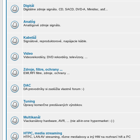
Digitál
Digitálne zdroje signálu. CD, SACD, DVD-A, Minidisc, atď...
Analóg
Analógové zdroje signálu.
Kabeláž
Signálové, reproduktorové, napájacie káble.
Video
Videorekordéry, DVD rekordéry, televízory, ...
Zdroje, filtre, ochrany ...
EMI,RFI filtre, zdroje, ochrany ...
DAC
DA prevodníky si zaslúžia vlastné forum :-)
Tuning
Úpravy komerčne predávaných výrobkov.
Multikanál
Viackanálovy hardware, AVR, ... (nie all-in-one hypermarket :-) )
HTPC, media streaming
HTPC, LAN AV streaming, rôzne mediaboxy a iný HW na rozhraní hifi a PC