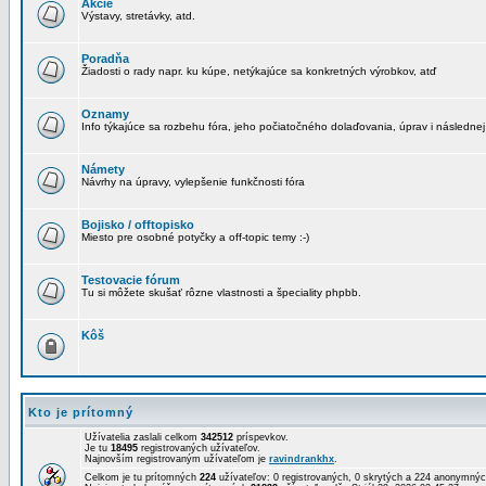
Akcie
Výstavy, stretávky, atd.
Poradňa
Žiadosti o rady napr. ku kúpe, netýkajúce sa konkretných výrobkov, atď
Oznamy
Info týkajúce sa rozbehu fóra, jeho počiatočného dolaďovania, úprav i následnej
Námety
Návrhy na úpravy, vylepšenie funkčnosti fóra
Bojisko / offtopisko
Miesto pre osobné potyčky a off-topic temy :-)
Testovacie fórum
Tu si môžete skušať rôzne vlastnosti a špeciality phpbb.
Kôš
Kto je prítomný
Užívatelia zaslali celkom
342512
príspevkov.
Je tu
18495
registrovaných užívateľov.
Najnovším registrovaným užívateľom je
ravindrankhx
.
Celkom je tu prítomných
224
užívateľov: 0 registrovaných, 0 skrytých a 224 anonymn