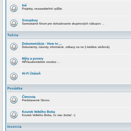
Iné
Projekty, nezaraditeľné vyššie.
Groupbuy
Samostatné fórum pre dohadovanie skupinových nákupov ...
Teória
Dokumentácia - How to ...
Dokumenty, návody, informácie, odkazy na ne (i lokálne uložená).
Mýty a povery
HiFi/audio/elektro voodoo ...
Hi-Fi čitáreň
Posádka
Členovia
Predstavenie členov.
Koutek Velkého Boba
Koutek Velkého Boba, čo viac dodať :-)
Inzercia