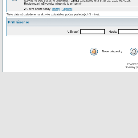
Najviac tu bolo súčasne prítomných
21832
užívateľov dňa St júl 29, 2026 02:45:27.
Registrovaní užívatelia: nikto nie je prítomný
2
Users online today:
bandy
,
Fajadefil
Tieto dáta sú založené na aktivite užívateľov počas posledných 5 minút.
Prihlásenie
Užívateľ:
Heslo:
Nové príspevky
Powered 
Slovenský p