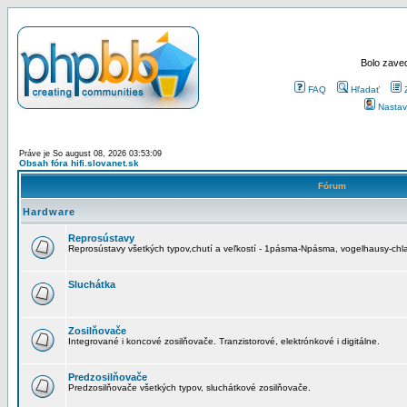
Bolo zaved
FAQ
Hľadať
Nastav
Práve je So august 08, 2026 03:53:09
Obsah fóra hifi.slovanet.sk
Fórum
Hardware
Reprosústavy
Reprosústavy všetkých typov,chutí a veľkostí - 1pásma-Npásma, vogelhausy-chla
Sluchátka
Zosilňovače
Integrované i koncové zosilňovače. Tranzistorové, elektrónkové i digitálne.
Predzosilňovače
Predzosilňovače všetkých typov, sluchátkové zosilňovače.