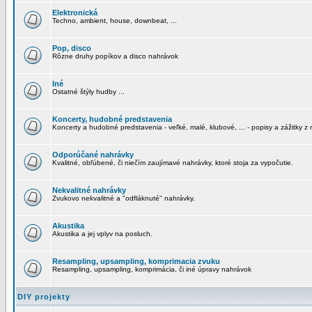
Elektronická
Techno, ambient, house, downbeat, ...
Pop, disco
Rôzne druhy popíkov a disco nahrávok
Iné
Ostatné štýly hudby ...
Koncerty, hudobné predstavenia
Koncerty a hudobné predstavenia - veľké, malé, klubové, ... - popisy a zážitky z 
Odporúčané nahrávky
Kvalitné, obľúbené, či niečím zaujímavé nahrávky, ktoré stoja za vypočutie.
Nekvalitné nahrávky
Zvukovo nekvalitné a "odfláknuté" nahrávky.
Akustika
Akustika a jej vplyv na posluch.
Resampling, upsampling, komprimacia zvuku
Resampling, upsampling, komprimácia, či iné úpravy nahrávok
DIY projekty