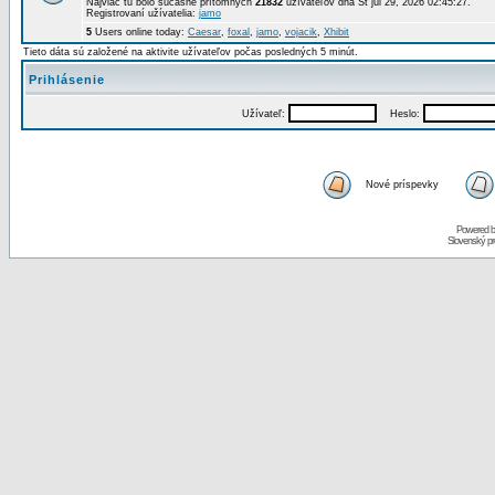
Najviac tu bolo súčasne prítomných
21832
užívateľov dňa St júl 29, 2026 02:45:27.
Registrovaní užívatelia:
jamo
5
Users online today:
Caesar
,
foxal
,
jamo
,
vojacik
,
Xhibit
Tieto dáta sú založené na aktivite užívateľov počas posledných 5 minút.
Prihlásenie
Užívateľ:
Heslo:
Nové príspevky
Powered 
Slovenský p