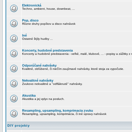
Elektronická
Techno, ambient, house, downbeat, ...
Pop, disco
Rôzne druhy popíkov a disco nahrávok
Iné
Ostatné štýly hudby ...
Koncerty, hudobné predstavenia
Koncerty a hudobné predstavenia - veľké, malé, klubové, ... - popisy a zážitky z 
Odporúčané nahrávky
Kvalitné, obľúbené, či niečím zaujímavé nahrávky, ktoré stoja za vypočutie.
Nekvalitné nahrávky
Zvukovo nekvalitné a "odfláknuté" nahrávky.
Akustika
Akustika a jej vplyv na posluch.
Resampling, upsampling, komprimacia zvuku
Resampling, upsampling, komprimácia, či iné úpravy nahrávok
DIY projekty