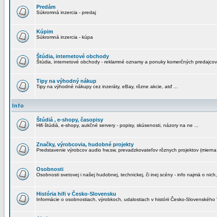
Predám
Súkromná inzercia - predaj
Kúpim
Súkromná inzercia - kúpa
Štúdia, internetové obchody
Štúdia, internetové obchody - reklamné oznamy a ponuky komerčných predajcov
Tipy na výhodný nákup
Tipy na výhodné nákupy cez inzeráty, eBay, rôzne akcie, atď ...
Info
Štúdiá , e-shopy, časopisy
Hifi štúdiá, e-shopy, aukčné servery - popisy, skúsenosti, názory na ne ...
Značky, výrobcovia, hudobné projekty
Predstavenie výrobcov audio hw,sw, prevadzkovateľov rôznych projektov (mierna 
Osobnosti
Osobnosti svetovej i našej hudobnej, technickej, či inej scény - info najmä o nich,
História hifi v Česko-Slovensku
Informácie o osobnostiach, výrobkoch, udalostiach v histórii Česko-Slovenského "