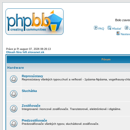
Bolo zaved
FAQ
Hľadať
Nastav
Práve je Pi august 07, 2026 06:26:13
Obsah fóra hifi.slovanet.sk
Fórum
Hardware
Reprosústavy
Reprosústavy všetkých typov,chutí a veľkostí - 1pásma-Npásma, vogelhausy-chla
Sluchátka
Zosilňovače
Integrované i koncové zosilňovače. Tranzistorové, elektrónkové i digitálne.
Predzosilňovače
Predzosilňovače všetkých typov, sluchátkové zosilňovače.