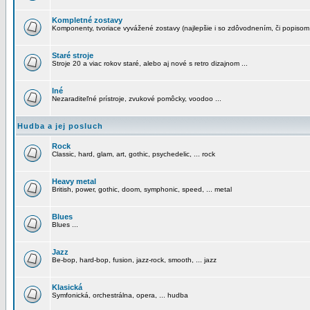
Kompletné zostavy
Komponenty, tvoriace vyvážené zostavy (najlepšie i so zdôvodnením, či popisom
Staré stroje
Stroje 20 a viac rokov staré, alebo aj nové s retro dizajnom ...
Iné
Nezaraditeľné prístroje, zvukové pomôcky, voodoo ...
Hudba a jej posluch
Rock
Classic, hard, glam, art, gothic, psychedelic, ... rock
Heavy metal
British, power, gothic, doom, symphonic, speed, ... metal
Blues
Blues ...
Jazz
Be-bop, hard-bop, fusion, jazz-rock, smooth, ... jazz
Klasická
Symfonická, orchestrálna, opera, ... hudba