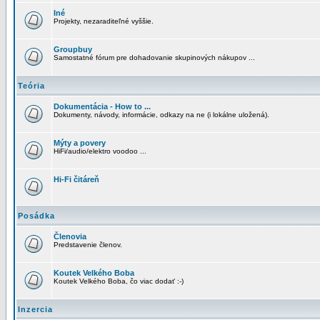
Iné
Projekty, nezaraditeľné vyššie.
Groupbuy
Samostatné fórum pre dohadovanie skupinových nákupov ...
Teória
Dokumentácia - How to ...
Dokumenty, návody, informácie, odkazy na ne (i lokálne uložená).
Mýty a povery
HiFi/audio/elektro voodoo ...
Hi-Fi čitáreň
Posádka
Členovia
Predstavenie členov.
Koutek Velkého Boba
Koutek Velkého Boba, čo viac dodať :-)
Inzercia