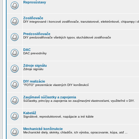
Reprosústavy
Zosilňovače
DIY integrované i koncové zosilňovače, tranzistorové, elektrónkové, chipampy i d
Predzosilňovače
DIY predzosilňovače všetkých typov, sluchátkové zosilňovače
DAC
DAC prevodníky
Zdroje signálu
Zdroje signálu
DIY realizácie
"FOTO" prezentácie vlastných DIY konštrukcií
Zaujímavé súčiastky a zapojenia
Súčiastky, princípy a zapojenia so zaujímavými vlastnosťami, využiteľné v DIY.
Kabeláž
Signálové, reproduktorové, napájacie a iné káble
Mechanické konštrukcie
Mechanické diely, skrinky, chladiče, ich výroba, opracovanie, kúpa, atď ...