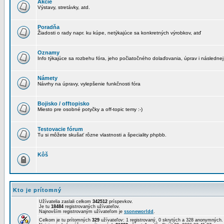
Akcie
Výstavy, stretávky, atd.
Poradňa
Žiadosti o rady napr. ku kúpe, netýkajúce sa konkretných výrobkov, atď
Oznamy
Info týkajúce sa rozbehu fóra, jeho počiatočného dolaďovania, úprav i následnej
Námety
Návrhy na úpravy, vylepšenie funkčnosti fóra
Bojisko / offtopisko
Miesto pre osobné potyčky a off-topic temy :-)
Testovacie fórum
Tu si môžete skušať rôzne vlastnosti a špeciality phpbb.
Kôš
Kto je prítomný
Užívatelia zaslali celkom
342512
príspevkov.
Je tu
18484
registrovaných užívateľov.
Najnovším registrovaným užívateľom je
ssoneworldd
.
Celkom je tu prítomných
329
užívateľov: 1 registrovaný, 0 skrytých a 328 anonymných