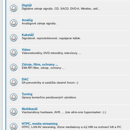
Digitál
Digitálne zdroje signálu. CD, SACD, DVD-A, Minidisc, atď...
Analóg
Analógové zdroje signálu.
Kabeláž
Signálové, reproduktorové, napájacie káble.
Video
Videorekordéry, DVD rekordéry, televízory, ...
Zdroje, filtre, ochrany ...
EMI,RFI filtre, zdroje, ochrany ...
DAC
DA prevodníky si zaslúžia vlastné forum :-)
Tuning
Úpravy komerčne predávaných výrobkov.
Multikanál
Viackanálovy hardware, AVR, ... (nie all-in-one hypermarket :-) )
HTPC, media streaming
HTPC, LAN AV streaming, rôzne mediaboxy a iný HW na rozhraní hifi a PC