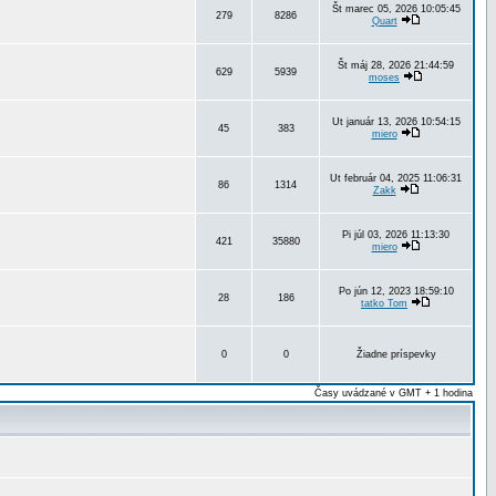
Št marec 05, 2026 10:05:45
279
8286
Quart
Št máj 28, 2026 21:44:59
629
5939
moses
Ut január 13, 2026 10:54:15
45
383
miero
Ut február 04, 2025 11:06:31
86
1314
Zakk
Pi júl 03, 2026 11:13:30
421
35880
miero
Po jún 12, 2023 18:59:10
28
186
tatko Tom
0
0
Žiadne príspevky
Časy uvádzané v GMT + 1 hodina