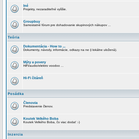
Iné
Projekty, nezaraditeľné vyššie.
Groupbuy
Samostatné fórum pre dohadovanie skupinových nákupov ...
Teória
Dokumentácia - How to ...
Dokumenty, návody, informácie, odkazy na ne (i lokálne uložená).
Mýty a povery
HiFi/audio/elektro voodoo ...
Hi-Fi čitáreň
Posádka
Členovia
Predstavenie členov.
Koutek Velkého Boba
Koutek Velkého Boba, čo viac dodať :-)
Inzercia