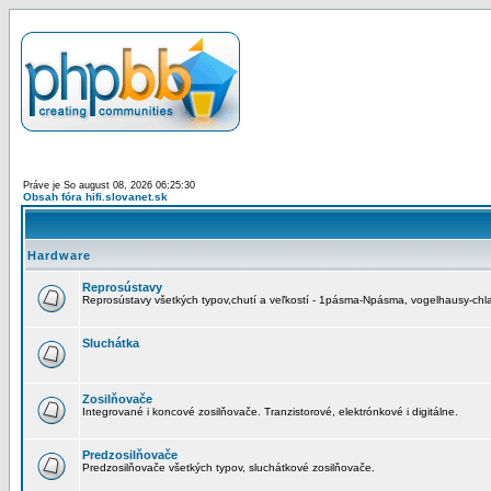
Práve je So august 08, 2026 06:25:30
Obsah fóra hifi.slovanet.sk
Hardware
Reprosústavy
Reprosústavy všetkých typov,chutí a veľkostí - 1pásma-Npásma, vogelhausy-chla
Sluchátka
Zosilňovače
Integrované i koncové zosilňovače. Tranzistorové, elektrónkové i digitálne.
Predzosilňovače
Predzosilňovače všetkých typov, sluchátkové zosilňovače.