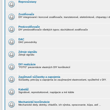
Reprosústavy
Zosilňovače
DIY integrované i koncové zosilňovače, tranzistorové, elektrónkové, chipampy i d
Predzosilňovače
DIY predzosilňovače všetkých typov, sluchátkové zosilňovače
DAC
DAC prevodníky
Zdroje signálu
Zdroje signálu
DIY realizácie
"FOTO" prezentácie vlastných DIY konštrukcií
Zaujímavé súčiastky a zapojenia
Súčiastky, princípy a zapojenia so zaujímavými vlastnosťami, využiteľné v DIY.
Kabeláž
Signálové, reproduktorové, napájacie a iné káble
Mechanické konštrukcie
Mechanické diely, skrinky, chladiče, ich výroba, opracovanie, kúpa, atď ...