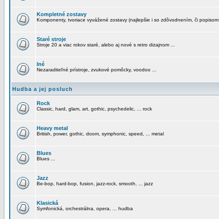
Kompletné zostavy
Komponenty, tvoriace vyvážené zostavy (najlepšie i so zdôvodnením, či popisom
Staré stroje
Stroje 20 a viac rokov staré, alebo aj nové s retro dizajnom ...
Iné
Nezaraditeľné prístroje, zvukové pomôcky, voodoo ...
Hudba a jej posluch
Rock
Classic, hard, glam, art, gothic, psychedelic, ... rock
Heavy metal
British, power, gothic, doom, symphonic, speed, ... metal
Blues
Blues ...
Jazz
Be-bop, hard-bop, fusion, jazz-rock, smooth, ... jazz
Klasická
Symfonická, orchestrálna, opera, ... hudba