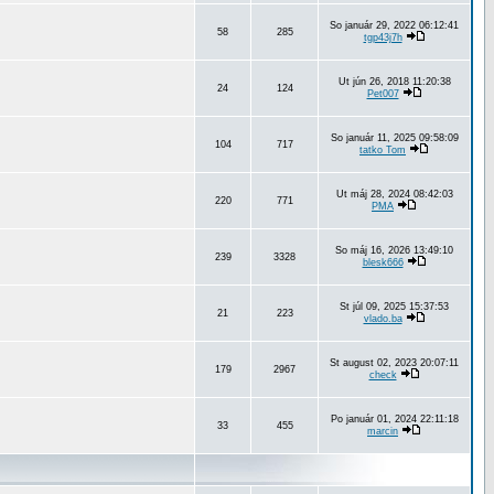
So január 29, 2022 06:12:41
58
285
tgp43j7h
Ut jún 26, 2018 11:20:38
24
124
Pet007
So január 11, 2025 09:58:09
104
717
tatko Tom
Ut máj 28, 2024 08:42:03
220
771
PMA
So máj 16, 2026 13:49:10
239
3328
blesk666
St júl 09, 2025 15:37:53
21
223
vlado.ba
St august 02, 2023 20:07:11
179
2967
check
Po január 01, 2024 22:11:18
33
455
marcin