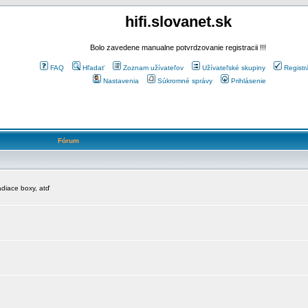
hifi.slovanet.sk
Bolo zavedene manualne potvrdzovanie registracii !!!
FAQ
Hľadať
Zoznam užívateľov
Užívateľské skupiny
Registr
Nastavenia
Súkromné správy
Prihlásenie
Fórum
diace boxy, atď