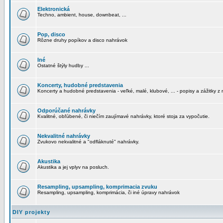
Elektronická
Techno, ambient, house, downbeat, ...
Pop, disco
Rôzne druhy popíkov a disco nahrávok
Iné
Ostatné štýly hudby ...
Koncerty, hudobné predstavenia
Koncerty a hudobné predstavenia - veľké, malé, klubové, ... - popisy a zážitky z 
Odporúčané nahrávky
Kvalitné, obľúbené, či niečím zaujímavé nahrávky, ktoré stoja za vypočutie.
Nekvalitné nahrávky
Zvukovo nekvalitné a "odfláknuté" nahrávky.
Akustika
Akustika a jej vplyv na posluch.
Resampling, upsampling, komprimacia zvuku
Resampling, upsampling, komprimácia, či iné úpravy nahrávok
DIY projekty