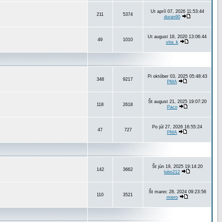
Ut apríl 07, 2026 11:53:44
211
5374
duran90
Ut august 18, 2020 13:06:44
49
1010
vita_k
Pi október 03, 2025 05:48:43
348
9217
PMA
Št august 21, 2025 19:07:20
118
2618
Paco
Po júl 27, 2026 16:55:24
47
727
PMA
Št jún 19, 2025 19:14:20
142
3662
lubo212
Št marec 28, 2024 09:23:56
110
3521
miero