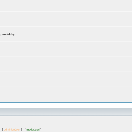
 prevádzky.
. [
administrátori
] [
moderátori
]