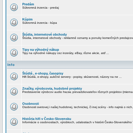
Predám
Súkromná inzercia - predaj
Kúpim
Súkromná inzercia - kúpa
Štúdia, internetové obchody
Štúdia, internetové obchody - reklamné oznamy a ponuky komerčných predajcov
Tipy na výhodný nákup
Tipy na výhodné nákupy cez inzeráty, eBay, rôzne akcie, atď ...
Info
Štúdiá , e-shopy, časopisy
Hifi štúdiá, e-shopy, aukčné servery - popisy, skúsenosti, názory na ne ...
Značky, výrobcovia, hudobné projekty
Predstavenie výrobcov audio hw,sw, prevadzkovateľov rôznych projektov (mierna 
Osobnosti
Osobnosti svetovej i našej hudobnej, technickej, či inej scény - info najmä o nich,
História hifi v Česko-Slovensku
Informácie o osobnostiach, výrobkoch, udalostiach v histórii Česko-Slovenského "