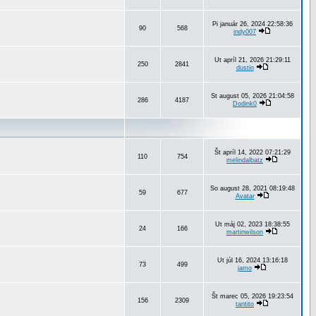
Pi január 26, 2024 22:58:36
90
568
indy007
Ut apríl 21, 2026 21:29:11
250
2841
dustin
St august 05, 2026 21:04:58
286
4187
Dodink0
Št apríl 14, 2022 07:21:29
110
754
melindalbatz
So august 28, 2021 08:19:48
59
677
Avatar
Ut máj 02, 2023 18:38:55
24
166
martinwilson
Ut júl 16, 2024 13:16:18
73
499
jamo
Št marec 05, 2026 19:23:54
156
2309
tantito