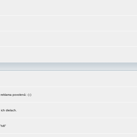
reklama povolená :-) )
 ich dielach.
hifi"