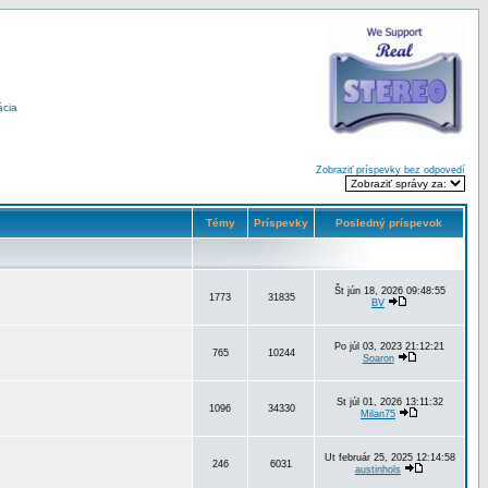
ácia
Zobraziť príspevky bez odpovedí
Témy
Príspevky
Posledný príspevok
Št jún 18, 2026 09:48:55
1773
31835
BV
Po júl 03, 2023 21:12:21
765
10244
Soaron
St júl 01, 2026 13:11:32
1096
34330
Milan75
Ut február 25, 2025 12:14:58
246
6031
austinhols