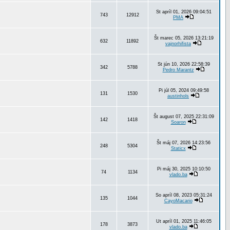
St apríl 01, 2026 09:04:51
743
12912
PMA
Št marec 05, 2026 13:21:19
632
11892
vajnorhifista
St jún 10, 2026 22:58:39
342
5788
Pedro Marantz
Pi júl 05, 2024 09:49:58
131
1530
austinhols
Št august 07, 2025 22:31:09
142
1418
Soaron
Št máj 07, 2026 14:23:56
248
5304
Staticx
Pi máj 30, 2025 10:10:50
74
1134
vlado.ba
So apríl 08, 2023 05:31:24
135
1044
CayoMacario
Ut apríl 01, 2025 11:46:05
178
3873
vlado.ba