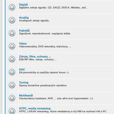
Digitál
Digitálne zdroje signálu. CD, SACD, DVD-A, Minidisc, atď...
Analóg
Analógové zdroje signálu.
Kabeláž
Signálové, reproduktorové, napájacie káble.
Video
Videorekordéry, DVD rekordéry, televízory, ...
Zdroje, filtre, ochrany ...
EMI,RFI filtre, zdroje, ochrany ...
DAC
DA prevodníky si zaslúžia vlastné forum :-)
Tuning
Úpravy komerčne predávaných výrobkov.
Multikanál
Viackanálovy hardware, AVR, ... (nie all-in-one hypermarket :-) )
HTPC, media streaming
HTPC, LAN AV streaming, rôzne mediaboxy a iný HW na rozhraní hifi a PC