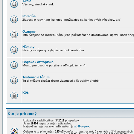
Akcie
Výstavy, stretávky, atd.
Poradňa
Žiadosti o rady napr. ku kúpe, netýkajúce sa konkretných výrobkov, atď
Oznamy
Info týkajúce sa rozbehu fóra, jeho počiatočného dolaďovania, úprav i následnej
Námety
Návrhy na úpravy, vylepšenie funkčnosti fóra
Bojisko / offtopisko
Miesto pre osobné potyčky a off-topic temy :-)
Testovacie fórum
Tu si môžete skušať rôzne vlastnosti a špeciality phpbb.
Kôš
Kto je prítomný
Užívatelia zaslali celkom
342512
príspevkov.
Je tu
18496
registrovaných užívateľov.
Najnovším registrovaným užívateľom je
ad88orgmx
.
Celkom je tu prítomných
245
užívateľov: 1 registrovaný, 0 skrytých a 244 anonymných