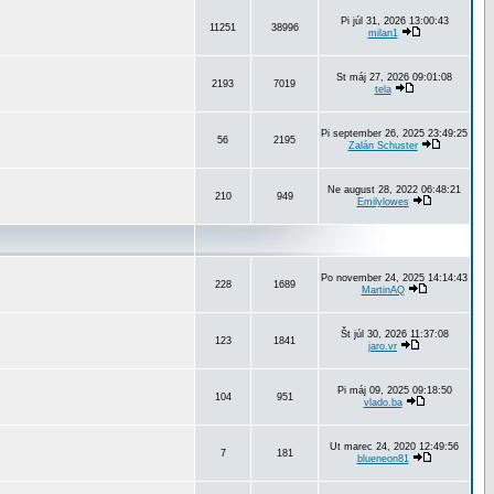
Pi júl 31, 2026 13:00:43
11251
38996
milan1
St máj 27, 2026 09:01:08
2193
7019
tela
Pi september 26, 2025 23:49:25
56
2195
Zalán Schuster
Ne august 28, 2022 06:48:21
210
949
Emilylowes
Po november 24, 2025 14:14:43
228
1689
MartinAQ
Št júl 30, 2026 11:37:08
123
1841
jaro.vr
Pi máj 09, 2025 09:18:50
104
951
vlado.ba
Ut marec 24, 2020 12:49:56
7
181
blueneon81