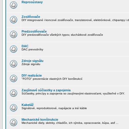
Reprosústavy
Zosilňovače
DIY integrované i koncové zosilňovače, tranzistorové, elektrónkové, chipampy i d
Predzosilňovače
DIY predzosilňovače všetkých typov, sluchátkové zosilňovače
DAC
DAC prevodníky
Zdroje signálu
Zdroje signálu
DIY realizácie
"FOTO" prezentácie vlastných DIY konštrukcií
Zaujímavé súčiastky a zapojenia
Súčiastky, princípy a zapojenia so zaujímavými vlastnosťami, využiteľné v DIY.
Kabeláž
Signálové, reproduktorové, napájacie a iné káble
Mechanické konštrukcie
Mechanické diely, skrinky, chladiče, ich výroba, opracovanie, kúpa, atď ...