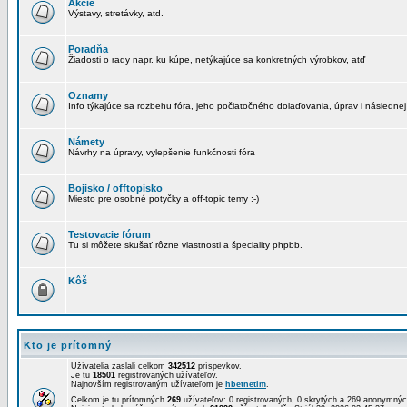
Akcie
Výstavy, stretávky, atd.
Poradňa
Žiadosti o rady napr. ku kúpe, netýkajúce sa konkretných výrobkov, atď
Oznamy
Info týkajúce sa rozbehu fóra, jeho počiatočného dolaďovania, úprav i následnej
Námety
Návrhy na úpravy, vylepšenie funkčnosti fóra
Bojisko / offtopisko
Miesto pre osobné potyčky a off-topic temy :-)
Testovacie fórum
Tu si môžete skušať rôzne vlastnosti a špeciality phpbb.
Kôš
Kto je prítomný
Užívatelia zaslali celkom
342512
príspevkov.
Je tu
18501
registrovaných užívateľov.
Najnovším registrovaným užívateľom je
hbetnetim
.
Celkom je tu prítomných
269
užívateľov: 0 registrovaných, 0 skrytých a 269 anonymn