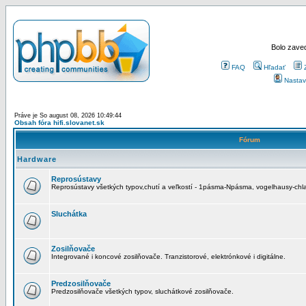
Bolo zaved
FAQ
Hľadať
Nastav
Práve je So august 08, 2026 10:49:44
Obsah fóra hifi.slovanet.sk
Fórum
Hardware
Reprosústavy
Reprosústavy všetkých typov,chutí a veľkostí - 1pásma-Npásma, vogelhausy-chla
Sluchátka
Zosilňovače
Integrované i koncové zosilňovače. Tranzistorové, elektrónkové i digitálne.
Predzosilňovače
Predzosilňovače všetkých typov, sluchátkové zosilňovače.