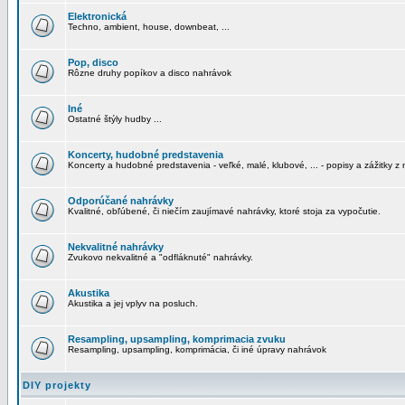
Elektronická
Techno, ambient, house, downbeat, ...
Pop, disco
Rôzne druhy popíkov a disco nahrávok
Iné
Ostatné štýly hudby ...
Koncerty, hudobné predstavenia
Koncerty a hudobné predstavenia - veľké, malé, klubové, ... - popisy a zážitky z 
Odporúčané nahrávky
Kvalitné, obľúbené, či niečím zaujímavé nahrávky, ktoré stoja za vypočutie.
Nekvalitné nahrávky
Zvukovo nekvalitné a "odfláknuté" nahrávky.
Akustika
Akustika a jej vplyv na posluch.
Resampling, upsampling, komprimacia zvuku
Resampling, upsampling, komprimácia, či iné úpravy nahrávok
DIY projekty