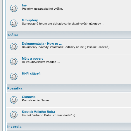
Iné
Projekty, nezaraditeľné vyššie.
Groupbuy
Samostatné fórum pre dohadovanie skupinových nákupov ...
Teória
Dokumentácia - How to ...
Dokumenty, návody, informácie, odkazy na ne (i lokálne uložená).
Mýty a povery
HiFi/audio/elektro voodoo ...
Hi-Fi čitáreň
Posádka
Členovia
Predstavenie členov.
Koutek Velkého Boba
Koutek Velkého Boba, čo viac dodať :-)
Inzercia