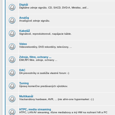
Digitál
Digitálne zdroje signálu. CD, SACD, DVD-A, Minidisc, atď...
Analóg
Analógové zdroje signálu.
Kabeláž
Signálové, reproduktorové, napájacie káble.
Video
Videorekordéry, DVD rekordéry, televízory, ...
Zdroje, filtre, ochrany ...
EMI,RFI filtre, zdroje, ochrany ...
DAC
DA prevodníky si zaslúžia vlastné forum :-)
Tuning
Úpravy komerčne predávaných výrobkov.
Multikanál
Viackanálovy hardware, AVR, ... (nie all-in-one hypermarket :-) )
HTPC, media streaming
HTPC, LAN AV streaming, rôzne mediaboxy a iný HW na rozhraní hifi a PC