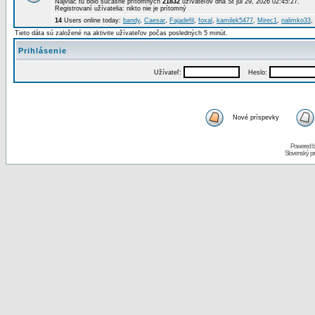
Najviac tu bolo súčasne prítomných
21832
užívateľov dňa St júl 29, 2026 02:45:27.
Registrovaní užívatelia: nikto nie je prítomný
14
Users online today:
bandy
,
Caesar
,
Fajadefil
,
foxal
,
kamilek5477
,
Mirec1
,
nalimko33
,
Tieto dáta sú založené na aktivite užívateľov počas posledných 5 minút.
Prihlásenie
Užívateľ:
Heslo:
Nové príspevky
Powered 
Slovenský p