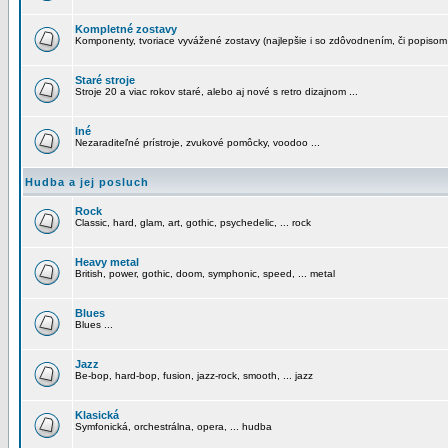
Kompletné zostavy
Komponenty, tvoriace vyvážené zostavy (najlepšie i so zdôvodnením, či popisom
Staré stroje
Stroje 20 a viac rokov staré, alebo aj nové s retro dizajnom ...
Iné
Nezaraditeľné prístroje, zvukové pomôcky, voodoo ...
Hudba a jej posluch
Rock
Classic, hard, glam, art, gothic, psychedelic, ... rock
Heavy metal
British, power, gothic, doom, symphonic, speed, ... metal
Blues
Blues ...
Jazz
Be-bop, hard-bop, fusion, jazz-rock, smooth, ... jazz
Klasická
Symfonická, orchestrálna, opera, ... hudba