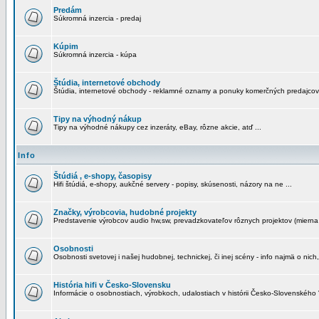
Predám
Súkromná inzercia - predaj
Kúpim
Súkromná inzercia - kúpa
Štúdia, internetové obchody
Štúdia, internetové obchody - reklamné oznamy a ponuky komerčných predajcov
Tipy na výhodný nákup
Tipy na výhodné nákupy cez inzeráty, eBay, rôzne akcie, atď ...
Info
Štúdiá , e-shopy, časopisy
Hifi štúdiá, e-shopy, aukčné servery - popisy, skúsenosti, názory na ne ...
Značky, výrobcovia, hudobné projekty
Predstavenie výrobcov audio hw,sw, prevadzkovateľov rôznych projektov (mierna 
Osobnosti
Osobnosti svetovej i našej hudobnej, technickej, či inej scény - info najmä o nich,
História hifi v Česko-Slovensku
Informácie o osobnostiach, výrobkoch, udalostiach v histórii Česko-Slovenského "