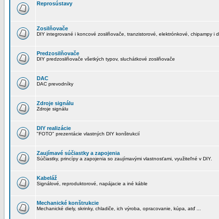
Reprosústavy
Zosilňovače
DIY integrované i koncové zosilňovače, tranzistorové, elektrónkové, chipampy i d
Predzosilňovače
DIY predzosilňovače všetkých typov, sluchátkové zosilňovače
DAC
DAC prevodníky
Zdroje signálu
Zdroje signálu
DIY realizácie
"FOTO" prezentácie vlastných DIY konštrukcií
Zaujímavé súčiastky a zapojenia
Súčiastky, princípy a zapojenia so zaujímavými vlastnosťami, využiteľné v DIY.
Kabeláž
Signálové, reproduktorové, napájacie a iné káble
Mechanické konštrukcie
Mechanické diely, skrinky, chladiče, ich výroba, opracovanie, kúpa, atď ...