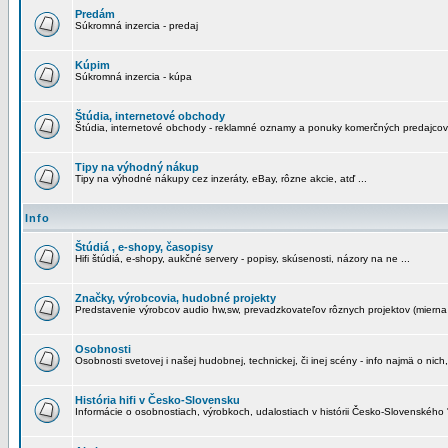
Predám
Súkromná inzercia - predaj
Kúpim
Súkromná inzercia - kúpa
Štúdia, internetové obchody
Štúdia, internetové obchody - reklamné oznamy a ponuky komerčných predajcov
Tipy na výhodný nákup
Tipy na výhodné nákupy cez inzeráty, eBay, rôzne akcie, atď ...
Info
Štúdiá , e-shopy, časopisy
Hifi štúdiá, e-shopy, aukčné servery - popisy, skúsenosti, názory na ne ...
Značky, výrobcovia, hudobné projekty
Predstavenie výrobcov audio hw,sw, prevadzkovateľov rôznych projektov (mierna 
Osobnosti
Osobnosti svetovej i našej hudobnej, technickej, či inej scény - info najmä o nich,
História hifi v Česko-Slovensku
Informácie o osobnostiach, výrobkoch, udalostiach v histórii Česko-Slovenského "