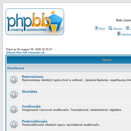
Bolo zaved
FAQ
Hľadať
Nastav
Práve je Ne august 09, 2026 02:25:27
Obsah fóra hifi.slovanet.sk
Fórum
Hardware
Reprosústavy
Reprosústavy všetkých typov,chutí a veľkostí - 1pásma-Npásma, vogelhausy-chla
Sluchátka
Zosilňovače
Integrované i koncové zosilňovače. Tranzistorové, elektrónkové i digitálne.
Predzosilňovače
Predzosilňovače všetkých typov, sluchátkové zosilňovače.