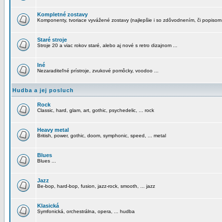
Kompletné zostavy
Komponenty, tvoriace vyvážené zostavy (najlepšie i so zdôvodnením, či popisom
Staré stroje
Stroje 20 a viac rokov staré, alebo aj nové s retro dizajnom ...
Iné
Nezaraditeľné prístroje, zvukové pomôcky, voodoo ...
Hudba a jej posluch
Rock
Classic, hard, glam, art, gothic, psychedelic, ... rock
Heavy metal
British, power, gothic, doom, symphonic, speed, ... metal
Blues
Blues ...
Jazz
Be-bop, hard-bop, fusion, jazz-rock, smooth, ... jazz
Klasická
Symfonická, orchestrálna, opera, ... hudba