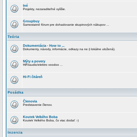
Iné
Projekty, nezaraditeľné vyššie.
Groupbuy
Samostatné fórum pre dohadovanie skupinových nákupov ...
Teória
Dokumentácia - How to ...
Dokumenty, návody, informácie, odkazy na ne (i lokálne uložená).
Mýty a povery
HiFi/audio/elektro voodoo ...
Hi-Fi čitáreň
Posádka
Členovia
Predstavenie členov.
Koutek Velkého Boba
Koutek Velkého Boba, čo viac dodať :-)
Inzercia