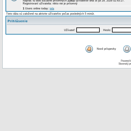
Najviac tu bolo súčasne prítomných
21832
užívateľov dňa St júl 29, 2026 02:45:27.
Registrovaní užívatelia: nikto nie je prítomný
1
Users online today:
tela
Tieto dáta sú založené na aktivite užívateľov počas posledných 5 minút.
Prihlásenie
Užívateľ:
Heslo:
Nové príspevky
Powered 
Slovenský p