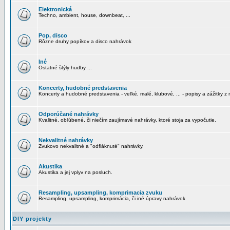
Elektronická
Techno, ambient, house, downbeat, ...
Pop, disco
Rôzne druhy popíkov a disco nahrávok
Iné
Ostatné štýly hudby ...
Koncerty, hudobné predstavenia
Koncerty a hudobné predstavenia - veľké, malé, klubové, ... - popisy a zážitky z 
Odporúčané nahrávky
Kvalitné, obľúbené, či niečím zaujímavé nahrávky, ktoré stoja za vypočutie.
Nekvalitné nahrávky
Zvukovo nekvalitné a "odfláknuté" nahrávky.
Akustika
Akustika a jej vplyv na posluch.
Resampling, upsampling, komprimacia zvuku
Resampling, upsampling, komprimácia, či iné úpravy nahrávok
DIY projekty