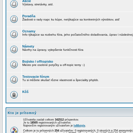
Akcie
Výstavy, stretávky, atd.
Poradňa
Žiadosti o rady napr. ku kúpe, netýkajúce sa konkretných výrobkov, atď
Oznamy
Info týkajúce sa rozbehu fóra, jeho počiatočného dolaďovania, úprav i následnej
Námety
Návrhy na úpravy, vylepšenie funkčnosti fóra
Bojisko / offtopisko
Miesto pre osobné potyčky a off-topic temy :-)
Testovacie fórum
Tu si môžete skušať rôzne vlastnosti a špeciality phpbb.
Kôš
Kto je prítomný
Užívatelia zaslali celkom
342512
príspevkov.
Je tu
18505
registrovaných užívateľov.
Najnovším registrovaným užívateľom je
lv88style
.
Celkom je tu prítomných
254
užívateľov: 0 registrovaných, 0 skrytých a 254 anonymn