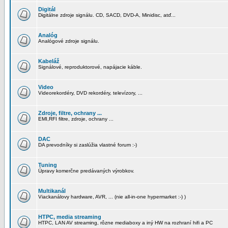
Digitál
Digitálne zdroje signálu. CD, SACD, DVD-A, Minidisc, atď...
Analóg
Analógové zdroje signálu.
Kabeláž
Signálové, reproduktorové, napájacie káble.
Video
Videorekordéry, DVD rekordéry, televízory, ...
Zdroje, filtre, ochrany ...
EMI,RFI filtre, zdroje, ochrany ...
DAC
DA prevodníky si zaslúžia vlastné forum :-)
Tuning
Úpravy komerčne predávaných výrobkov.
Multikanál
Viackanálovy hardware, AVR, ... (nie all-in-one hypermarket :-) )
HTPC, media streaming
HTPC, LAN AV streaming, rôzne mediaboxy a iný HW na rozhraní hifi a PC