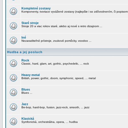
Kompletné zostavy
Komponenty, tvoriace vyvážené zostavy (najlepšie i so zdôvodnením, či popisom
Staré stroje
Stroje 20 a viac rokov staré, alebo aj nové s retro dizajnom ...
Iné
Nezaraditeľné prístroje, zvukové pomôcky, voodoo ...
Hudba a jej posluch
Rock
Classic, hard, glam, art, gothic, psychedelic, ... rock
Heavy metal
British, power, gothic, doom, symphonic, speed, ... metal
Blues
Blues ...
Jazz
Be-bop, hard-bop, fusion, jazz-rock, smooth, ... jazz
Klasická
Symfonická, orchestrálna, opera, ... hudba