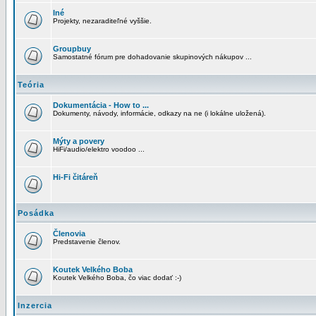
Iné
Projekty, nezaraditeľné vyššie.
Groupbuy
Samostatné fórum pre dohadovanie skupinových nákupov ...
Teória
Dokumentácia - How to ...
Dokumenty, návody, informácie, odkazy na ne (i lokálne uložená).
Mýty a povery
HiFi/audio/elektro voodoo ...
Hi-Fi čitáreň
Posádka
Členovia
Predstavenie členov.
Koutek Velkého Boba
Koutek Velkého Boba, čo viac dodať :-)
Inzercia