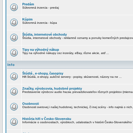
Predám
Súkromná inzercia - predaj
Kúpim
Súkromná inzercia - kúpa
Štúdia, internetové obchody
Štúdia, internetové obchody - reklamné oznamy a ponuky komerčných predajcov
Tipy na výhodný nákup
Tipy na výhodné nákupy cez inzeráty, eBay, rôzne akcie, atď ...
Info
Štúdiá , e-shopy, časopisy
Hifi štúdiá, e-shopy, aukčné servery - popisy, skúsenosti, názory na ne ...
Značky, výrobcovia, hudobné projekty
Predstavenie výrobcov audio hw,sw, prevadzkovateľov rôznych projektov (mierna 
Osobnosti
Osobnosti svetovej i našej hudobnej, technickej, či inej scény - info najmä o nich,
História hifi v Česko-Slovensku
Informácie o osobnostiach, výrobkoch, udalostiach v histórii Česko-Slovenského "