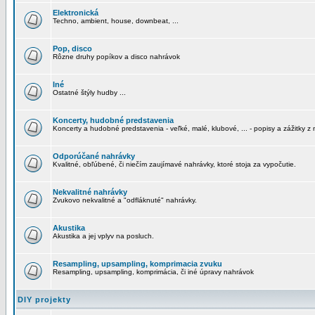
Elektronická
Techno, ambient, house, downbeat, ...
Pop, disco
Rôzne druhy popíkov a disco nahrávok
Iné
Ostatné štýly hudby ...
Koncerty, hudobné predstavenia
Koncerty a hudobné predstavenia - veľké, malé, klubové, ... - popisy a zážitky z 
Odporúčané nahrávky
Kvalitné, obľúbené, či niečím zaujímavé nahrávky, ktoré stoja za vypočutie.
Nekvalitné nahrávky
Zvukovo nekvalitné a "odfláknuté" nahrávky.
Akustika
Akustika a jej vplyv na posluch.
Resampling, upsampling, komprimacia zvuku
Resampling, upsampling, komprimácia, či iné úpravy nahrávok
DIY projekty