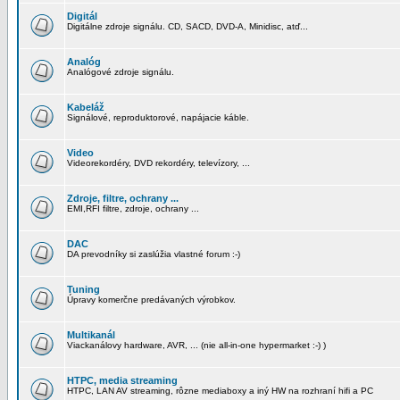
Digitál
Digitálne zdroje signálu. CD, SACD, DVD-A, Minidisc, atď...
Analóg
Analógové zdroje signálu.
Kabeláž
Signálové, reproduktorové, napájacie káble.
Video
Videorekordéry, DVD rekordéry, televízory, ...
Zdroje, filtre, ochrany ...
EMI,RFI filtre, zdroje, ochrany ...
DAC
DA prevodníky si zaslúžia vlastné forum :-)
Tuning
Úpravy komerčne predávaných výrobkov.
Multikanál
Viackanálovy hardware, AVR, ... (nie all-in-one hypermarket :-) )
HTPC, media streaming
HTPC, LAN AV streaming, rôzne mediaboxy a iný HW na rozhraní hifi a PC