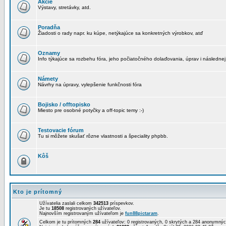
Akcie
Výstavy, stretávky, atd.
Poradňa
Žiadosti o rady napr. ku kúpe, netýkajúce sa konkretných výrobkov, atď
Oznamy
Info týkajúce sa rozbehu fóra, jeho počiatočného dolaďovania, úprav i následnej
Námety
Návrhy na úpravy, vylepšenie funkčnosti fóra
Bojisko / offtopisko
Miesto pre osobné potyčky a off-topic temy :-)
Testovacie fórum
Tu si môžete skušať rôzne vlastnosti a špeciality phpbb.
Kôš
Kto je prítomný
Užívatelia zaslali celkom
342513
príspevkov.
Je tu
18508
registrovaných užívateľov.
Najnovším registrovaným užívateľom je
fun88pictaram
.
Celkom je tu prítomných
284
užívateľov: 0 registrovaných, 0 skrytých a 284 anonymn