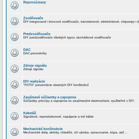
Reprosústavy
Zosilňovače
DIY integrované i koncové zosilňovače, tranzistorové, elektrónkové, chipampy i d
Predzosilňovače
DIY predzosilňovače všetkých typov, sluchátkové zosilňovače
DAC
DAC prevodníky
Zdroje signálu
Zdroje signálu
DIY realizácie
"FOTO" prezentácie vlastných DIY konštrukcií
Zaujímavé súčiastky a zapojenia
Súčiastky, princípy a zapojenia so zaujímavými vlastnosťami, využiteľné v DIY.
Kabeláž
Signálové, reproduktorové, napájacie a iné káble
Mechanické konštrukcie
Mechanické diely, skrinky, chladiče, ich výroba, opracovanie, kúpa, atď ...