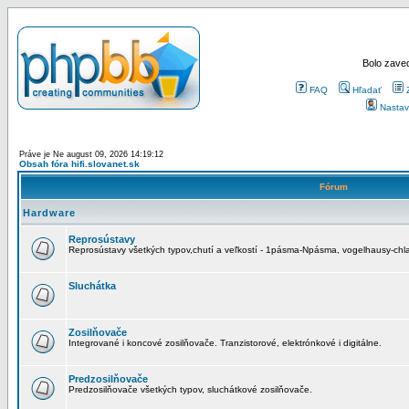
Bolo zaved
FAQ
Hľadať
Nastav
Práve je Ne august 09, 2026 14:19:12
Obsah fóra hifi.slovanet.sk
Fórum
Hardware
Reprosústavy
Reprosústavy všetkých typov,chutí a veľkostí - 1pásma-Npásma, vogelhausy-chla
Sluchátka
Zosilňovače
Integrované i koncové zosilňovače. Tranzistorové, elektrónkové i digitálne.
Predzosilňovače
Predzosilňovače všetkých typov, sluchátkové zosilňovače.