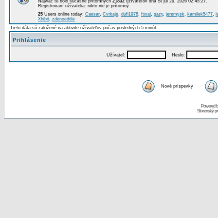
Najviac tu bolo súčasne prítomných
21832
užívateľov dňa St júl 29, 2026 02:45:27.
Registrovaní užívatelia: nikto nie je prítomný
25
Users online today:
Caesar
,
Cvrkajs
,
dufi1978
,
foxal
,
gazy
,
jeremysk
,
kamilek5477
,
l
Xhibit
,
zdenoeddie
Tieto dáta sú založené na aktivite užívateľov počas posledných 5 minút.
Prihlásenie
Užívateľ:
Heslo:
Nové príspevky
Powered 
Slovenský p