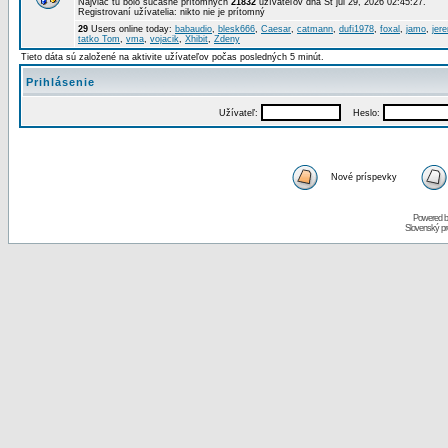
Najviac tu bolo súčasne prítomných
21832
užívateľov dňa St júl 29, 2026 02:45:27.
Registrovaní užívatelia: nikto nie je prítomný
29
Users online today:
babaudio
,
blesk666
,
Caesar
,
catmann
,
dufi1978
,
foxal
,
jamo
,
jer
tatko Tom
,
vma
,
vojacik
,
Xhibit
,
Zdeny
Tieto dáta sú založené na aktivite užívateľov počas posledných 5 minút.
Prihlásenie
Užívateľ:
Heslo:
Nové príspevky
Powered 
Slovenský p