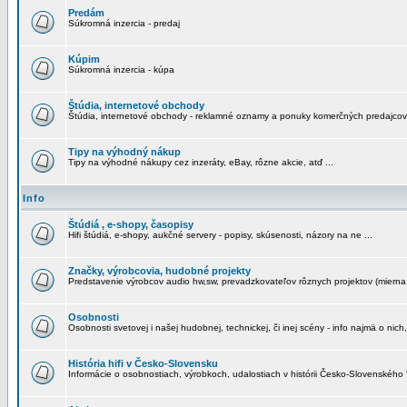
Predám
Súkromná inzercia - predaj
Kúpim
Súkromná inzercia - kúpa
Štúdia, internetové obchody
Štúdia, internetové obchody - reklamné oznamy a ponuky komerčných predajcov
Tipy na výhodný nákup
Tipy na výhodné nákupy cez inzeráty, eBay, rôzne akcie, atď ...
Info
Štúdiá , e-shopy, časopisy
Hifi štúdiá, e-shopy, aukčné servery - popisy, skúsenosti, názory na ne ...
Značky, výrobcovia, hudobné projekty
Predstavenie výrobcov audio hw,sw, prevadzkovateľov rôznych projektov (mierna 
Osobnosti
Osobnosti svetovej i našej hudobnej, technickej, či inej scény - info najmä o nich,
História hifi v Česko-Slovensku
Informácie o osobnostiach, výrobkoch, udalostiach v histórii Česko-Slovenského "