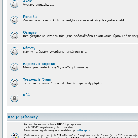
Akcie
Výstavy, stretávky, atd.
Poradňa
Žiadosti o rady napr. ku kúpe, netýkajúce sa konkretných výrobkov, atď
Oznamy
Info týkajúce sa rozbehu fóra, jeho počiatočného dolaďovania, úprav i následnej
Námety
Návrhy na úpravy, vylepšenie funkčnosti fóra
Bojisko / offtopisko
Miesto pre osobné potyčky a off-topic temy :-)
Testovacie fórum
Tu si môžete skušať rôzne vlastnosti a špeciality phpbb.
Kôš
Kto je prítomný
Užívatelia zaslali celkom
342513
príspevkov.
Je tu
18520
registrovaných užívateľov.
Najnovším registrovaným užívateľom je
xx8orgmx
.
Celkom je tu prítomných
539
užívateľov: 0 registrovaných, 0 skrytých a 539 anonymn