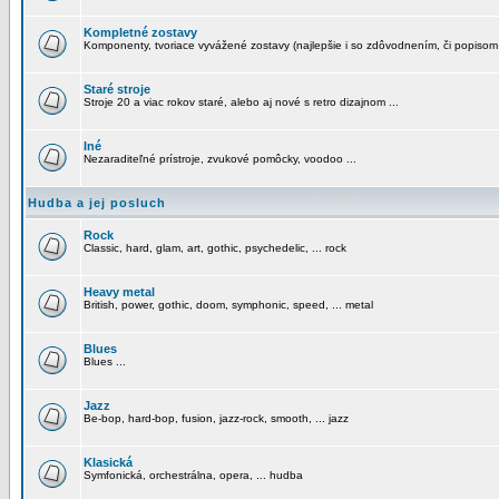
Kompletné zostavy
Komponenty, tvoriace vyvážené zostavy (najlepšie i so zdôvodnením, či popisom
Staré stroje
Stroje 20 a viac rokov staré, alebo aj nové s retro dizajnom ...
Iné
Nezaraditeľné prístroje, zvukové pomôcky, voodoo ...
Hudba a jej posluch
Rock
Classic, hard, glam, art, gothic, psychedelic, ... rock
Heavy metal
British, power, gothic, doom, symphonic, speed, ... metal
Blues
Blues ...
Jazz
Be-bop, hard-bop, fusion, jazz-rock, smooth, ... jazz
Klasická
Symfonická, orchestrálna, opera, ... hudba