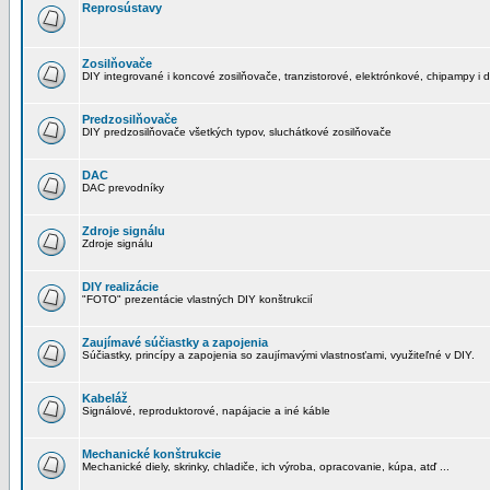
Reprosústavy
Zosilňovače
DIY integrované i koncové zosilňovače, tranzistorové, elektrónkové, chipampy i d
Predzosilňovače
DIY predzosilňovače všetkých typov, sluchátkové zosilňovače
DAC
DAC prevodníky
Zdroje signálu
Zdroje signálu
DIY realizácie
"FOTO" prezentácie vlastných DIY konštrukcií
Zaujímavé súčiastky a zapojenia
Súčiastky, princípy a zapojenia so zaujímavými vlastnosťami, využiteľné v DIY.
Kabeláž
Signálové, reproduktorové, napájacie a iné káble
Mechanické konštrukcie
Mechanické diely, skrinky, chladiče, ich výroba, opracovanie, kúpa, atď ...