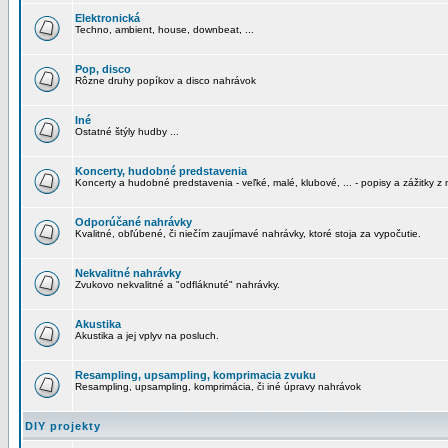
Elektronická
Techno, ambient, house, downbeat, ...
Pop, disco
Rôzne druhy popíkov a disco nahrávok
Iné
Ostatné štýly hudby ...
Koncerty, hudobné predstavenia
Koncerty a hudobné predstavenia - veľké, malé, klubové, ... - popisy a zážitky z 
Odporúčané nahrávky
Kvalitné, obľúbené, či niečím zaujímavé nahrávky, ktoré stoja za vypočutie.
Nekvalitné nahrávky
Zvukovo nekvalitné a "odfláknuté" nahrávky.
Akustika
Akustika a jej vplyv na posluch.
Resampling, upsampling, komprimacia zvuku
Resampling, upsampling, komprimácia, či iné úpravy nahrávok
DIY projekty