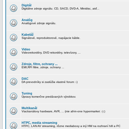
Digitál
Digitálne zdroje signálu. CD, SACD, DVD-A, Minidisc, atď...
Analóg
Analógové zdroje signálu.
Kabeláž
Signálové, reproduktorové, napájacie káble.
Video
Videorekordéry, DVD rekordéry, televízory, ...
Zdroje, filtre, ochrany ...
EMI,RFI filtre, zdroje, ochrany ...
DAC
DA prevodníky si zaslúžia vlastné forum :-)
Tuning
Úpravy komerčne predávaných výrobkov.
Multikanál
Viackanálovy hardware, AVR, ... (nie all-in-one hypermarket :-) )
HTPC, media streaming
HTPC, LAN AV streaming, rôzne mediaboxy a iný HW na rozhraní hifi a PC