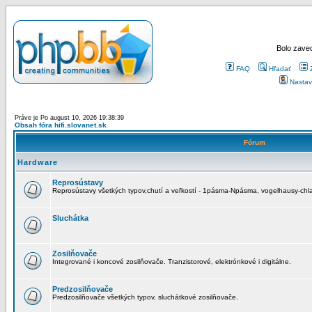
Bolo zaved
FAQ
Hľadať
Nastav
Práve je Po august 10, 2026 19:38:39
Obsah fóra hifi.slovanet.sk
Fórum
Hardware
Reprosústavy
Reprosústavy všetkých typov,chutí a veľkostí - 1pásma-Npásma, vogelhausy-chla
Sluchátka
Zosilňovače
Integrované i koncové zosilňovače. Tranzistorové, elektrónkové i digitálne.
Predzosilňovače
Predzosilňovače všetkých typov, sluchátkové zosilňovače.