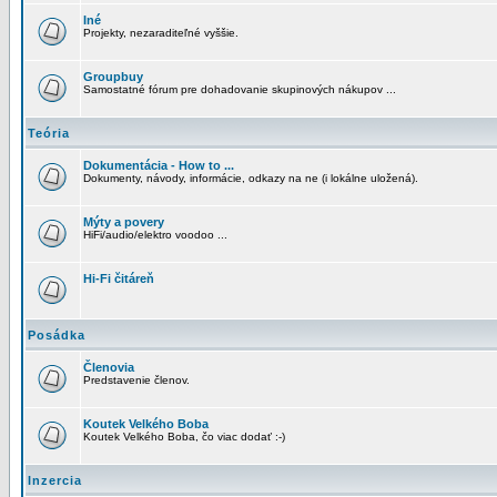
Iné
Projekty, nezaraditeľné vyššie.
Groupbuy
Samostatné fórum pre dohadovanie skupinových nákupov ...
Teória
Dokumentácia - How to ...
Dokumenty, návody, informácie, odkazy na ne (i lokálne uložená).
Mýty a povery
HiFi/audio/elektro voodoo ...
Hi-Fi čitáreň
Posádka
Členovia
Predstavenie členov.
Koutek Velkého Boba
Koutek Velkého Boba, čo viac dodať :-)
Inzercia