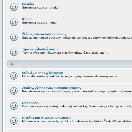
Predám
Súkromná inzercia - predaj
Kúpim
Súkromná inzercia - kúpa
Štúdia, internetové obchody
Štúdia, internetové obchody - reklamné oznamy a ponuky komerčných predajcov
Tipy na výhodný nákup
Tipy na výhodné nákupy cez inzeráty, eBay, rôzne akcie, atď ...
Info
Štúdiá , e-shopy, časopisy
Hifi štúdiá, e-shopy, aukčné servery - popisy, skúsenosti, názory na ne ...
Značky, výrobcovia, hudobné projekty
Predstavenie výrobcov audio hw,sw, prevadzkovateľov rôznych projektov (mierna 
Osobnosti
Osobnosti svetovej i našej hudobnej, technickej, či inej scény - info najmä o nich,
História hifi v Česko-Slovensku
Informácie o osobnostiach, výrobkoch, udalostiach v histórii Česko-Slovenského "