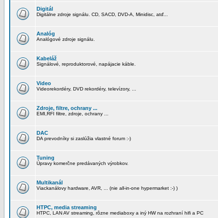
Digitál
Digitálne zdroje signálu. CD, SACD, DVD-A, Minidisc, atď...
Analóg
Analógové zdroje signálu.
Kabeláž
Signálové, reproduktorové, napájacie káble.
Video
Videorekordéry, DVD rekordéry, televízory, ...
Zdroje, filtre, ochrany ...
EMI,RFI filtre, zdroje, ochrany ...
DAC
DA prevodníky si zaslúžia vlastné forum :-)
Tuning
Úpravy komerčne predávaných výrobkov.
Multikanál
Viackanálovy hardware, AVR, ... (nie all-in-one hypermarket :-) )
HTPC, media streaming
HTPC, LAN AV streaming, rôzne mediaboxy a iný HW na rozhraní hifi a PC