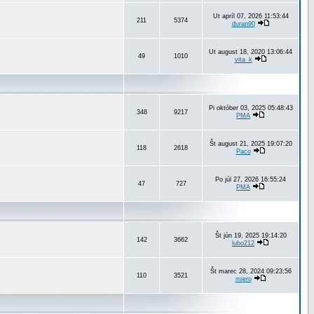
Ut apríl 07, 2026 11:53:44
211
5374
duran90
Ut august 18, 2020 13:06:44
49
1010
vita_k
Pi október 03, 2025 05:48:43
348
9217
PMA
Št august 21, 2025 19:07:20
118
2618
Paco
Po júl 27, 2026 16:55:24
47
727
PMA
Št jún 19, 2025 19:14:20
142
3662
lubo212
Št marec 28, 2024 09:23:56
110
3521
miero