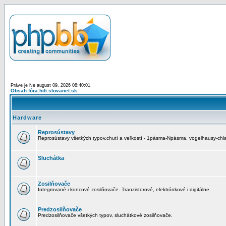
Práve je Ne august 09, 2026 08:40:01
Obsah fóra hifi.slovanet.sk
Hardware
Reprosústavy
Reprosústavy všetkých typov,chutí a veľkostí - 1pásma-Npásma, vogelhausy-chla
Sluchátka
Zosilňovače
Integrované i koncové zosilňovače. Tranzistorové, elektrónkové i digitálne.
Predzosilňovače
Predzosilňovače všetkých typov, sluchátkové zosilňovače.