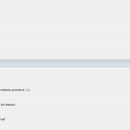
reklama povolená :-) )
 ich dielach.
hifi"