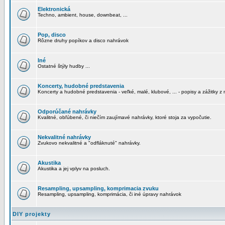
Elektronická
Techno, ambient, house, downbeat, ...
Pop, disco
Rôzne druhy popíkov a disco nahrávok
Iné
Ostatné štýly hudby ...
Koncerty, hudobné predstavenia
Koncerty a hudobné predstavenia - veľké, malé, klubové, ... - popisy a zážitky z 
Odporúčané nahrávky
Kvalitné, obľúbené, či niečím zaujímavé nahrávky, ktoré stoja za vypočutie.
Nekvalitné nahrávky
Zvukovo nekvalitné a "odfláknuté" nahrávky.
Akustika
Akustika a jej vplyv na posluch.
Resampling, upsampling, komprimacia zvuku
Resampling, upsampling, komprimácia, či iné úpravy nahrávok
DIY projekty