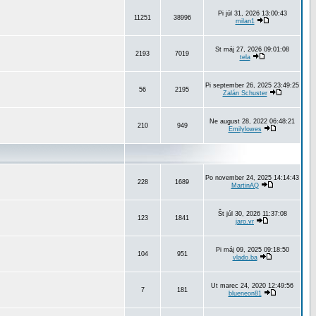
Pi júl 31, 2026 13:00:43
11251
38996
milan1
St máj 27, 2026 09:01:08
2193
7019
tela
Pi september 26, 2025 23:49:25
56
2195
Zalán Schuster
Ne august 28, 2022 06:48:21
210
949
Emilylowes
Po november 24, 2025 14:14:43
228
1689
MartinAQ
Št júl 30, 2026 11:37:08
123
1841
jaro.vr
Pi máj 09, 2025 09:18:50
104
951
vlado.ba
Ut marec 24, 2020 12:49:56
7
181
blueneon81