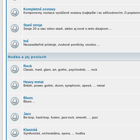
Kompletné zostavy
Komponenty, tvoriace vyvážené zostavy (najlepšie i so zdôvodnením, či popisom
Staré stroje
Stroje 20 a viac rokov staré, alebo aj nové s retro dizajnom ...
Iné
Nezaraditeľné prístroje, zvukové pomôcky, voodoo ...
Hudba a jej posluch
Rock
Classic, hard, glam, art, gothic, psychedelic, ... rock
Heavy metal
British, power, gothic, doom, symphonic, speed, ... metal
Blues
Blues ...
Jazz
Be-bop, hard-bop, fusion, jazz-rock, smooth, ... jazz
Klasická
Symfonická, orchestrálna, opera, ... hudba