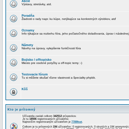
Akcie
Výstavy, stretávky, atd.
Poradňa
Žiadosti o rady napr. ku kúpe, netýkajúce sa konkretných výrobkov, atď
Oznamy
Info týkajúce sa rozbehu fóra, jeho počiatočného dolaďovania, úprav i následnej
Námety
Návrhy na úpravy, vylepšenie funkčnosti fóra
Bojisko / offtopisko
Miesto pre osobné potyčky a off-topic temy :-)
Testovacie fórum
Tu si môžete skušať rôzne vlastnosti a špeciality phpbb.
Kôš
Kto je prítomný
Užívatelia zaslali celkom
342512
príspevkov.
Je tu
18506
registrovaných užívateľov.
Najnovším registrovaným užívateľom je
7789fnet
.
Celkom je tu prítomných
194
užívateľov: 0 registrovaných, 0 skrytých a 194 anonymn