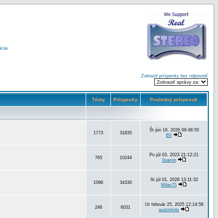
ácia
Zobraziť príspevky bez odpovedí
Témy
Príspevky
Posledný príspevok
Št jún 18, 2026 09:48:55
1773
31835
BV
Po júl 03, 2023 21:12:21
765
10244
Soaron
St júl 01, 2026 13:11:32
1096
34330
Milan75
Ut február 25, 2025 12:14:58
246
6031
austinhols