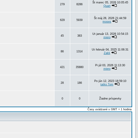
Št marec 05, 2026 10:05:45
279
8286
Quart
Št máj 28, 2026 21:44:59
629
5939
moses
Ut január 13, 2026 10:54:15
45
383
miero
Ut február 04, 2025 11:06:31
86
1314
Zakk
Pi júl 03, 2026 11:13:30
421
35880
miero
Po jún 12, 2023 18:59:10
28
186
tatko Tom
0
0
Žiadne príspevky
Časy uvádzané v GMT + 1 hodina