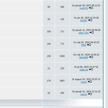
So január 29, 2022 06:12:41
58
285
tgp43j7h
Ut jún 26, 2018 11:20:38
24
124
Pet007
So január 11, 2025 09:58:09
104
717
tatko Tom
Ut máj 28, 2024 08:42:03
220
771
PMA
So máj 16, 2026 13:49:10
239
3328
blesk666
St júl 09, 2025 15:37:53
21
223
vlado.ba
St august 02, 2023 20:07:11
179
2967
check
Po január 01, 2024 22:11:18
33
455
marcin