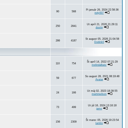
Pi január 26, 2024 22:58:36
90
568
indy007
Ut apríl 21, 2026 21:29:11
250
2841
dustin
St august 05, 2026 21:04:58
286
4187
Dodink0
Št apríl 14, 2022 07:21:29
110
754
melindalbatz
So august 28, 2021 08:19:48
59
677
Avatar
Ut máj 02, 2023 18:38:55
24
166
martinwilson
Ut júl 16, 2024 13:16:18
73
499
jamo
Št marec 05, 2026 19:23:54
156
2309
tantito