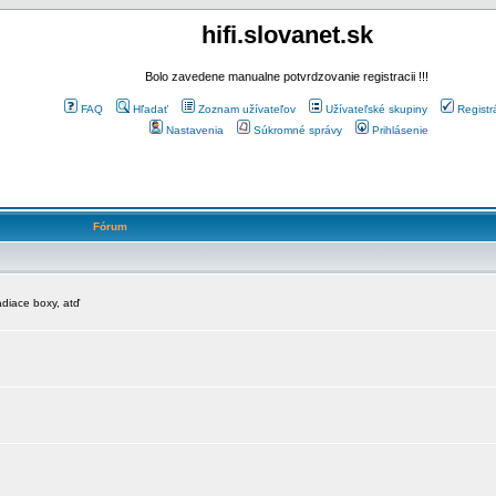
hifi.slovanet.sk
Bolo zavedene manualne potvrdzovanie registracii !!!
FAQ
Hľadať
Zoznam užívateľov
Užívateľské skupiny
Registr
Nastavenia
Súkromné správy
Prihlásenie
Fórum
diace boxy, atď