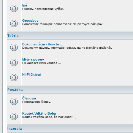
Iné
Projekty, nezaraditeľné vyššie.
Groupbuy
Samostatné fórum pre dohadovanie skupinových nákupov ...
Teória
Dokumentácia - How to ...
Dokumenty, návody, informácie, odkazy na ne (i lokálne uložená).
Mýty a povery
HiFi/audio/elektro voodoo ...
Hi-Fi čitáreň
Posádka
Členovia
Predstavenie členov.
Koutek Velkého Boba
Koutek Velkého Boba, čo viac dodať :-)
Inzercia