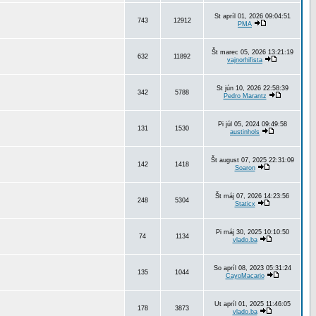
St apríl 01, 2026 09:04:51
743
12912
PMA
Št marec 05, 2026 13:21:19
632
11892
vajnorhifista
St jún 10, 2026 22:58:39
342
5788
Pedro Marantz
Pi júl 05, 2024 09:49:58
131
1530
austinhols
Št august 07, 2025 22:31:09
142
1418
Soaron
Št máj 07, 2026 14:23:56
248
5304
Staticx
Pi máj 30, 2025 10:10:50
74
1134
vlado.ba
So apríl 08, 2023 05:31:24
135
1044
CayoMacario
Ut apríl 01, 2025 11:46:05
178
3873
vlado.ba