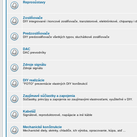
Reprosústavy
Zosilňovače
DIY integrované i koncové zosilňovače, tranzistorové, elektrónkové, chipampy i d
Predzosilňovače
DIY predzosilňovače všetkých typov, sluchátkové zosilňovače
DAC
DAC prevodníky
Zdroje signálu
Zdroje signálu
DIY realizácie
"FOTO" prezentácie vlastných DIY konštrukcií
Zaujímavé súčiastky a zapojenia
Súčiastky, princípy a zapojenia so zaujímavými vlastnosťami, využiteľné v DIY.
Kabeláž
Signálové, reproduktorové, napájacie a iné káble
Mechanické konštrukcie
Mechanické diely, skrinky, chladiče, ich výroba, opracovanie, kúpa, atď ...