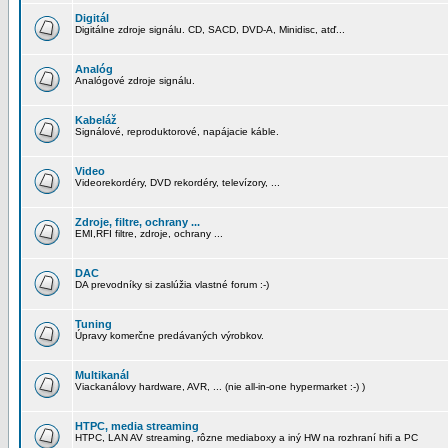
Digitál
Digitálne zdroje signálu. CD, SACD, DVD-A, Minidisc, atď...
Analóg
Analógové zdroje signálu.
Kabeláž
Signálové, reproduktorové, napájacie káble.
Video
Videorekordéry, DVD rekordéry, televízory, ...
Zdroje, filtre, ochrany ...
EMI,RFI filtre, zdroje, ochrany ...
DAC
DA prevodníky si zaslúžia vlastné forum :-)
Tuning
Úpravy komerčne predávaných výrobkov.
Multikanál
Viackanálovy hardware, AVR, ... (nie all-in-one hypermarket :-) )
HTPC, media streaming
HTPC, LAN AV streaming, rôzne mediaboxy a iný HW na rozhraní hifi a PC