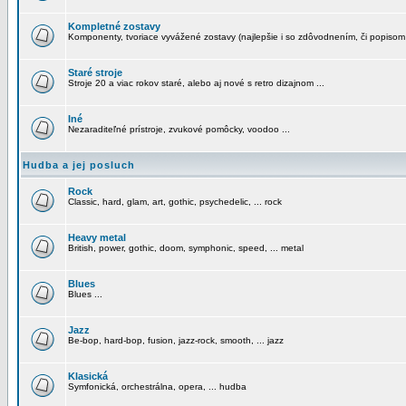
Kompletné zostavy
Komponenty, tvoriace vyvážené zostavy (najlepšie i so zdôvodnením, či popisom
Staré stroje
Stroje 20 a viac rokov staré, alebo aj nové s retro dizajnom ...
Iné
Nezaraditeľné prístroje, zvukové pomôcky, voodoo ...
Hudba a jej posluch
Rock
Classic, hard, glam, art, gothic, psychedelic, ... rock
Heavy metal
British, power, gothic, doom, symphonic, speed, ... metal
Blues
Blues ...
Jazz
Be-bop, hard-bop, fusion, jazz-rock, smooth, ... jazz
Klasická
Symfonická, orchestrálna, opera, ... hudba