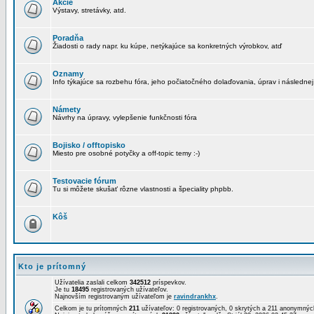
Akcie
Výstavy, stretávky, atd.
Poradňa
Žiadosti o rady napr. ku kúpe, netýkajúce sa konkretných výrobkov, atď
Oznamy
Info týkajúce sa rozbehu fóra, jeho počiatočného dolaďovania, úprav i následnej
Námety
Návrhy na úpravy, vylepšenie funkčnosti fóra
Bojisko / offtopisko
Miesto pre osobné potyčky a off-topic temy :-)
Testovacie fórum
Tu si môžete skušať rôzne vlastnosti a špeciality phpbb.
Kôš
Kto je prítomný
Užívatelia zaslali celkom
342512
príspevkov.
Je tu
18495
registrovaných užívateľov.
Najnovším registrovaným užívateľom je
ravindrankhx
.
Celkom je tu prítomných
211
užívateľov: 0 registrovaných, 0 skrytých a 211 anonymný