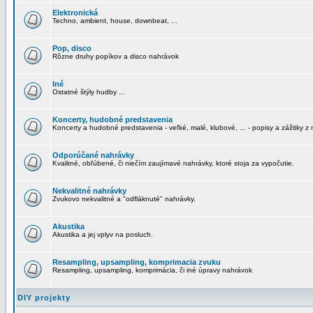
Elektronická
Techno, ambient, house, downbeat, ...
Pop, disco
Rôzne druhy popíkov a disco nahrávok
Iné
Ostatné štýly hudby ...
Koncerty, hudobné predstavenia
Koncerty a hudobné predstavenia - veľké, malé, klubové, ... - popisy a zážitky z 
Odporúčané nahrávky
Kvalitné, obľúbené, či niečím zaujímavé nahrávky, ktoré stoja za vypočutie.
Nekvalitné nahrávky
Zvukovo nekvalitné a "odfláknuté" nahrávky.
Akustika
Akustika a jej vplyv na posluch.
Resampling, upsampling, komprimacia zvuku
Resampling, upsampling, komprimácia, či iné úpravy nahrávok
DIY projekty