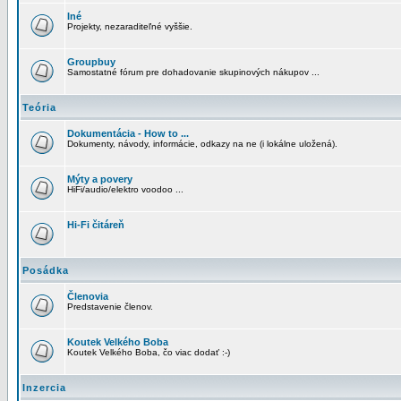
Iné
Projekty, nezaraditeľné vyššie.
Groupbuy
Samostatné fórum pre dohadovanie skupinových nákupov ...
Teória
Dokumentácia - How to ...
Dokumenty, návody, informácie, odkazy na ne (i lokálne uložená).
Mýty a povery
HiFi/audio/elektro voodoo ...
Hi-Fi čitáreň
Posádka
Členovia
Predstavenie členov.
Koutek Velkého Boba
Koutek Velkého Boba, čo viac dodať :-)
Inzercia