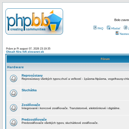
Bolo zaved
FAQ
Hľadať
Nastav
Práve je Pi august 07, 2026 23:19:35
Obsah fóra hifi.slovanet.sk
Fórum
Hardware
Reprosústavy
Reprosústavy všetkých typov,chutí a veľkostí - 1pásma-Npásma, vogelhausy-chla
Sluchátka
Zosilňovače
Integrované i koncové zosilňovače. Tranzistorové, elektrónkové i digitálne.
Predzosilňovače
Predzosilňovače všetkých typov, sluchátkové zosilňovače.