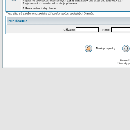
Najviac tu bolo súčasne prítomných
21832
užívateľov dňa St júl 29, 2026 02:45:27.
Registrovaní užívatelia: nikto nie je prítomný
0
Users online today: None
Tieto dáta sú založené na aktivite užívateľov počas posledných 5 minút.
Prihlásenie
Užívateľ:
Heslo:
Nové príspevky
Powered 
Slovenský p