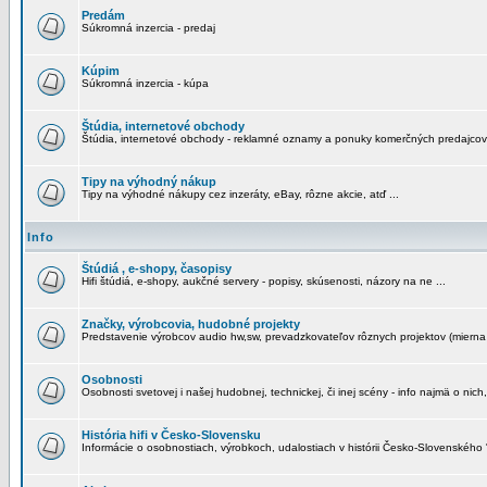
Predám
Súkromná inzercia - predaj
Kúpim
Súkromná inzercia - kúpa
Štúdia, internetové obchody
Štúdia, internetové obchody - reklamné oznamy a ponuky komerčných predajcov
Tipy na výhodný nákup
Tipy na výhodné nákupy cez inzeráty, eBay, rôzne akcie, atď ...
Info
Štúdiá , e-shopy, časopisy
Hifi štúdiá, e-shopy, aukčné servery - popisy, skúsenosti, názory na ne ...
Značky, výrobcovia, hudobné projekty
Predstavenie výrobcov audio hw,sw, prevadzkovateľov rôznych projektov (mierna 
Osobnosti
Osobnosti svetovej i našej hudobnej, technickej, či inej scény - info najmä o nich,
História hifi v Česko-Slovensku
Informácie o osobnostiach, výrobkoch, udalostiach v histórii Česko-Slovenského "