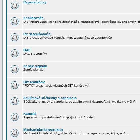
Reprosústavy
Zosilňovače
DIY integrované i koncové zosilňovače, tranzistorové, elektrónkové, chipampy i d
Predzosilňovače
DIY predzosilňovače všetkých typov, sluchátkové zosilňovače
DAC
DAC prevodníky
Zdroje signálu
Zdroje signálu
DIY realizácie
"FOTO" prezentácie vlastných DIY konštrukcií
Zaujímavé súčiastky a zapojenia
Súčiastky, princípy a zapojenia so zaujímavými vlastnosťami, využiteľné v DIY.
Kabeláž
Signálové, reproduktorové, napájacie a iné káble
Mechanické konštrukcie
Mechanické diely, skrinky, chladiče, ich výroba, opracovanie, kúpa, atď ...