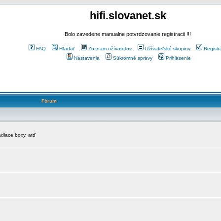
hifi.slovanet.sk
Bolo zavedene manualne potvrdzovanie registracii !!!
FAQ
Hľadať
Zoznam užívateľov
Užívateľské skupiny
Registr
Nastavenia
Súkromné správy
Prihlásenie
Fórum
diace boxy, atď