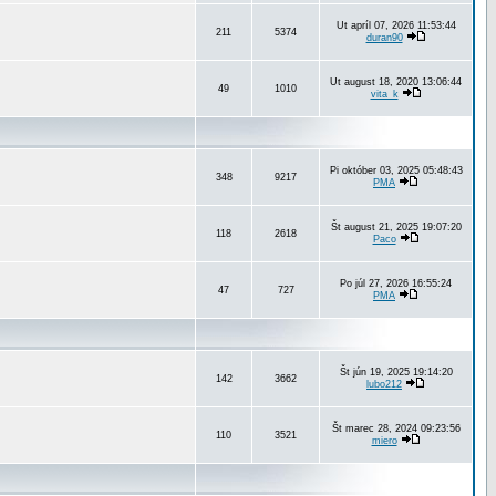
Ut apríl 07, 2026 11:53:44
211
5374
duran90
Ut august 18, 2020 13:06:44
49
1010
vita_k
Pi október 03, 2025 05:48:43
348
9217
PMA
Št august 21, 2025 19:07:20
118
2618
Paco
Po júl 27, 2026 16:55:24
47
727
PMA
Št jún 19, 2025 19:14:20
142
3662
lubo212
Št marec 28, 2024 09:23:56
110
3521
miero