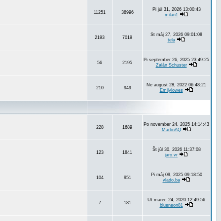
Pi júl 31, 2026 13:00:43
11251
38996
milan1
St máj 27, 2026 09:01:08
2193
7019
tela
Pi september 26, 2025 23:49:25
56
2195
Zalán Schuster
Ne august 28, 2022 06:48:21
210
949
Emilylowes
Po november 24, 2025 14:14:43
228
1689
MartinAQ
Št júl 30, 2026 11:37:08
123
1841
jaro.vr
Pi máj 09, 2025 09:18:50
104
951
vlado.ba
Ut marec 24, 2020 12:49:56
7
181
blueneon81