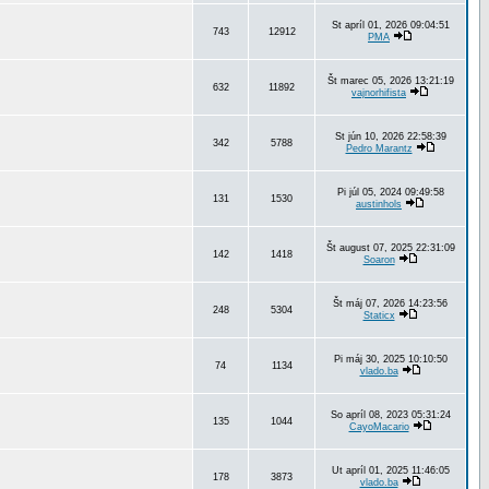
St apríl 01, 2026 09:04:51
743
12912
PMA
Št marec 05, 2026 13:21:19
632
11892
vajnorhifista
St jún 10, 2026 22:58:39
342
5788
Pedro Marantz
Pi júl 05, 2024 09:49:58
131
1530
austinhols
Št august 07, 2025 22:31:09
142
1418
Soaron
Št máj 07, 2026 14:23:56
248
5304
Staticx
Pi máj 30, 2025 10:10:50
74
1134
vlado.ba
So apríl 08, 2023 05:31:24
135
1044
CayoMacario
Ut apríl 01, 2025 11:46:05
178
3873
vlado.ba