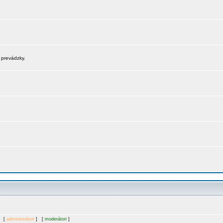
 prevádzky.
. [
administrátori
] [
moderátori
]