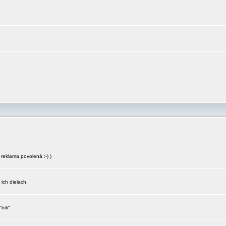
reklama povolená :-) )
 ich dielach.
hifi"