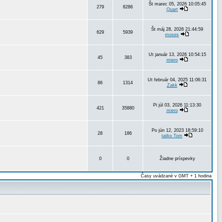
Št marec 05, 2026 10:05:45
279
8286
Quart
Št máj 28, 2026 21:44:59
629
5939
moses
Ut január 13, 2026 10:54:15
45
383
miero
Ut február 04, 2025 11:06:31
86
1314
Zakk
Pi júl 03, 2026 11:13:30
421
35880
miero
Po jún 12, 2023 18:59:10
28
186
tatko Tom
0
0
Žiadne príspevky
Časy uvádzané v GMT + 1 hodina