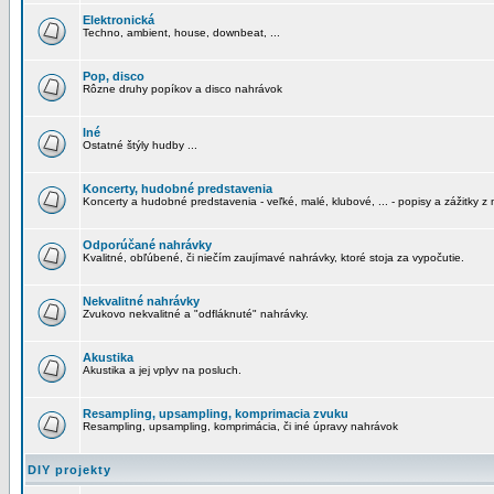
Elektronická
Techno, ambient, house, downbeat, ...
Pop, disco
Rôzne druhy popíkov a disco nahrávok
Iné
Ostatné štýly hudby ...
Koncerty, hudobné predstavenia
Koncerty a hudobné predstavenia - veľké, malé, klubové, ... - popisy a zážitky z 
Odporúčané nahrávky
Kvalitné, obľúbené, či niečím zaujímavé nahrávky, ktoré stoja za vypočutie.
Nekvalitné nahrávky
Zvukovo nekvalitné a "odfláknuté" nahrávky.
Akustika
Akustika a jej vplyv na posluch.
Resampling, upsampling, komprimacia zvuku
Resampling, upsampling, komprimácia, či iné úpravy nahrávok
DIY projekty