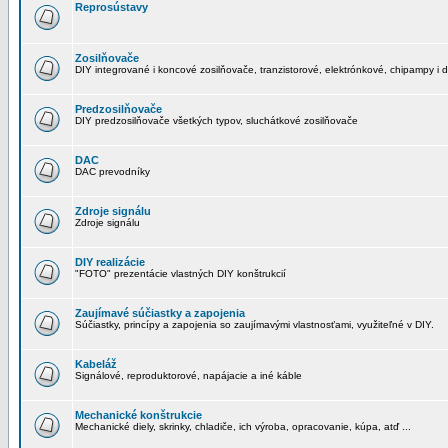
Reprosústavy
Zosilňovače
DIY integrované i koncové zosilňovače, tranzistorové, elektrónkové, chipampy i d
Predzosilňovače
DIY predzosilňovače všetkých typov, sluchátkové zosilňovače
DAC
DAC prevodníky
Zdroje signálu
Zdroje signálu
DIY realizácie
"FOTO" prezentácie vlastných DIY konštrukcií
Zaujímavé súčiastky a zapojenia
Súčiastky, princípy a zapojenia so zaujímavými vlastnosťami, využiteľné v DIY.
Kabeláž
Signálové, reproduktorové, napájacie a iné káble
Mechanické konštrukcie
Mechanické diely, skrinky, chladiče, ich výroba, opracovanie, kúpa, atď ...