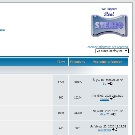
ácia
Zobraziť príspevky bez odpovedí
Témy
Príspevky
Posledný príspevok
Št jún 18, 2026 09:48:55
1773
31835
BV
Po júl 03, 2023 21:12:21
765
10244
Soaron
St júl 01, 2026 13:11:32
1096
34330
Milan75
Ut február 25, 2025 12:14:58
246
6031
austinhols