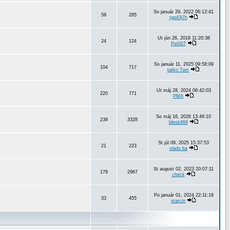
So január 29, 2022 06:12:41
58
285
tgp43j7h
Ut jún 26, 2018 11:20:38
24
124
Pet007
So január 11, 2025 09:58:09
104
717
tatko Tom
Ut máj 28, 2024 08:42:03
220
771
PMA
So máj 16, 2026 13:49:10
239
3328
blesk666
St júl 09, 2025 15:37:53
21
223
vlado.ba
St august 02, 2023 20:07:11
179
2967
check
Po január 01, 2024 22:11:18
33
455
marcin