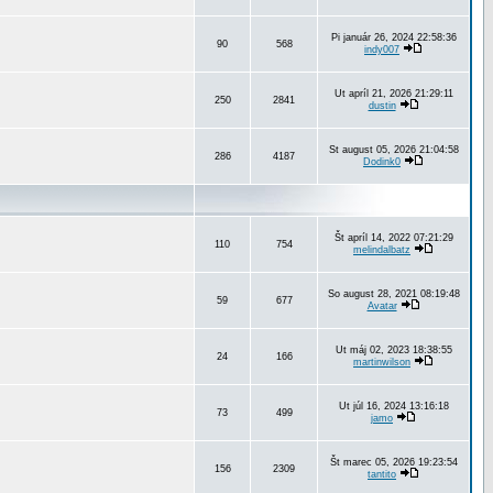
Pi január 26, 2024 22:58:36
90
568
indy007
Ut apríl 21, 2026 21:29:11
250
2841
dustin
St august 05, 2026 21:04:58
286
4187
Dodink0
Št apríl 14, 2022 07:21:29
110
754
melindalbatz
So august 28, 2021 08:19:48
59
677
Avatar
Ut máj 02, 2023 18:38:55
24
166
martinwilson
Ut júl 16, 2024 13:16:18
73
499
jamo
Št marec 05, 2026 19:23:54
156
2309
tantito