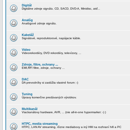
Digitál
Digitálne zdroje signálu. CD, SACD, DVD-A, Minidisc, atď...
Analóg
Analógové zdroje signálu.
Kabeláž
Signálové, reproduktorové, napájacie káble.
Video
Videorekordéry, DVD rekordéry, televízory, ...
Zdroje, filtre, ochrany ...
EMI,RFI filtre, zdroje, ochrany ...
DAC
DA prevodníky si zaslúžia vlastné forum :-)
Tuning
Úpravy komerčne predávaných výrobkov.
Multikanál
Viackanálovy hardware, AVR, ... (nie all-in-one hypermarket :-) )
HTPC, media streaming
HTPC, LAN AV streaming, rôzne mediaboxy a iný HW na rozhraní hifi a PC