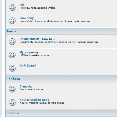
Iné
Projekty, nezaraditeľné vyššie.
Groupbuy
Samostatné fórum pre dohadovanie skupinových nákupov ...
Teória
Dokumentácia - How to ...
Dokumenty, návody, informácie, odkazy na ne (i lokálne uložená).
Mýty a povery
HiFi/audio/elektro voodoo ...
Hi-Fi čitáreň
Posádka
Členovia
Predstavenie členov.
Koutek Velkého Boba
Koutek Velkého Boba, čo viac dodať :-)
Inzercia