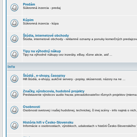
Predám
Súkromná inzercia - predaj
Kúpim
Súkromná inzercia - kúpa
Štúdia, internetové obchody
Štúdia, internetové obchody - reklamné oznamy a ponuky komerčných predajcov
Tipy na výhodný nákup
Tipy na výhodné nákupy cez inzeráty, eBay, rôzne akcie, atď ...
Info
Štúdiá , e-shopy, časopisy
Hifi štúdiá, e-shopy, aukčné servery - popisy, skúsenosti, názory na ne ...
Značky, výrobcovia, hudobné projekty
Predstavenie výrobcov audio hw,sw, prevadzkovateľov rôznych projektov (mierna 
Osobnosti
Osobnosti svetovej i našej hudobnej, technickej, či inej scény - info najmä o nich,
História hifi v Česko-Slovensku
Informácie o osobnostiach, výrobkoch, udalostiach v histórii Česko-Slovenského "