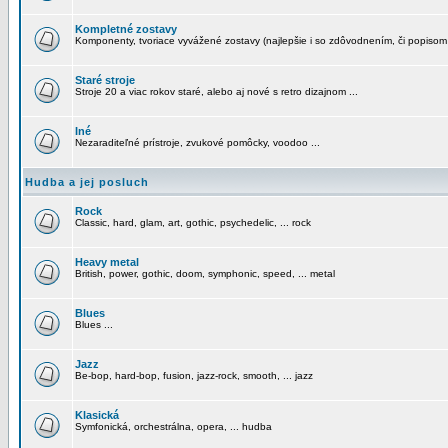
Kompletné zostavy
Komponenty, tvoriace vyvážené zostavy (najlepšie i so zdôvodnením, či popisom
Staré stroje
Stroje 20 a viac rokov staré, alebo aj nové s retro dizajnom ...
Iné
Nezaraditeľné prístroje, zvukové pomôcky, voodoo ...
Hudba a jej posluch
Rock
Classic, hard, glam, art, gothic, psychedelic, ... rock
Heavy metal
British, power, gothic, doom, symphonic, speed, ... metal
Blues
Blues ...
Jazz
Be-bop, hard-bop, fusion, jazz-rock, smooth, ... jazz
Klasická
Symfonická, orchestrálna, opera, ... hudba