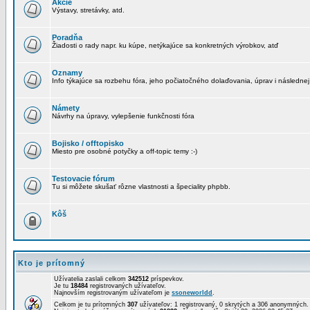
Akcie
Výstavy, stretávky, atd.
Poradňa
Žiadosti o rady napr. ku kúpe, netýkajúce sa konkretných výrobkov, atď
Oznamy
Info týkajúce sa rozbehu fóra, jeho počiatočného dolaďovania, úprav i následnej
Námety
Návrhy na úpravy, vylepšenie funkčnosti fóra
Bojisko / offtopisko
Miesto pre osobné potyčky a off-topic temy :-)
Testovacie fórum
Tu si môžete skušať rôzne vlastnosti a špeciality phpbb.
Kôš
Kto je prítomný
Užívatelia zaslali celkom
342512
príspevkov.
Je tu
18484
registrovaných užívateľov.
Najnovším registrovaným užívateľom je
ssoneworldd
.
Celkom je tu prítomných
307
užívateľov: 1 registrovaný, 0 skrytých a 306 anonymných