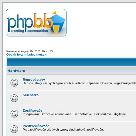
Práve je Pi august 07, 2026 07:46:22
Obsah fóra hifi.slovanet.sk
Hardware
Reprosústavy
Reprosústavy všetkých typov,chutí a veľkostí - 1pásma-Npásma, vogelhausy-chla
Sluchátka
Zosilňovače
Integrované i koncové zosilňovače. Tranzistorové, elektrónkové i digitálne.
Predzosilňovače
Predzosilňovače všetkých typov, sluchátkové zosilňovače.