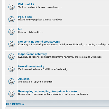
Elektronická
Techno, ambient, house, downbeat, ...
Pop, disco
Rôzne druhy popíkov a disco nahrávok
Iné
Ostatné štýly hudby ...
Koncerty, hudobné predstavenia
Koncerty a hudobné predstavenia - veľké, malé, klubové, ... - popisy a zážitky z 
Odporúčané nahrávky
Kvalitné, obľúbené, či niečím zaujímavé nahrávky, ktoré stoja za vypočutie.
Nekvalitné nahrávky
Zvukovo nekvalitné a "odfláknuté" nahrávky.
Akustika
Akustika a jej vplyv na posluch.
Resampling, upsampling, komprimacia zvuku
Resampling, upsampling, komprimácia, či iné úpravy nahrávok
DIY projekty