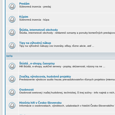
Predám
Súkromná inzercia - predaj
Kúpim
Súkromná inzercia - kúpa
Štúdia, internetové obchody
Štúdia, internetové obchody - reklamné oznamy a ponuky komerčných predajcov
Tipy na výhodný nákup
Tipy na výhodné nákupy cez inzeráty, eBay, rôzne akcie, atď ...
Info
Štúdiá , e-shopy, časopisy
Hifi štúdiá, e-shopy, aukčné servery - popisy, skúsenosti, názory na ne ...
Značky, výrobcovia, hudobné projekty
Predstavenie výrobcov audio hw,sw, prevadzkovateľov rôznych projektov (mierna 
Osobnosti
Osobnosti svetovej i našej hudobnej, technickej, či inej scény - info najmä o nich,
História hifi v Česko-Slovensku
Informácie o osobnostiach, výrobkoch, udalostiach v histórii Česko-Slovenského "