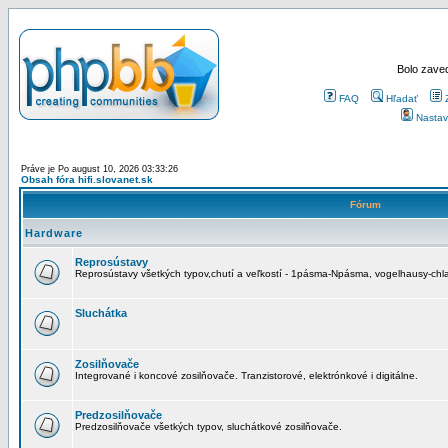
Bolo zaved
FAQ
Hľadať
Nastav
Práve je Po august 10, 2026 03:33:26
Obsah fóra hifi.slovanet.sk
Fórum
Hardware
Reprosústavy
Reprosústavy všetkých typov,chutí a veľkostí - 1pásma-Npásma, vogelhausy-chla
Sluchátka
Zosilňovače
Integrované i koncové zosilňovače. Tranzistorové, elektrónkové i digitálne.
Predzosilňovače
Predzosilňovače všetkých typov, sluchátkové zosilňovače.