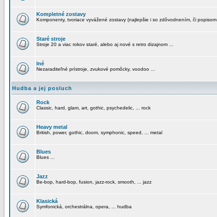
Kompletné zostavy
Komponenty, tvoriace vyvážené zostavy (najlepšie i so zdôvodnením, či popisom
Staré stroje
Stroje 20 a viac rokov staré, alebo aj nové s retro dizajnom ...
Iné
Nezaraditeľné prístroje, zvukové pomôcky, voodoo ...
Hudba a jej posluch
Rock
Classic, hard, glam, art, gothic, psychedelic, ... rock
Heavy metal
British, power, gothic, doom, symphonic, speed, ... metal
Blues
Blues ...
Jazz
Be-bop, hard-bop, fusion, jazz-rock, smooth, ... jazz
Klasická
Symfonická, orchestrálna, opera, ... hudba