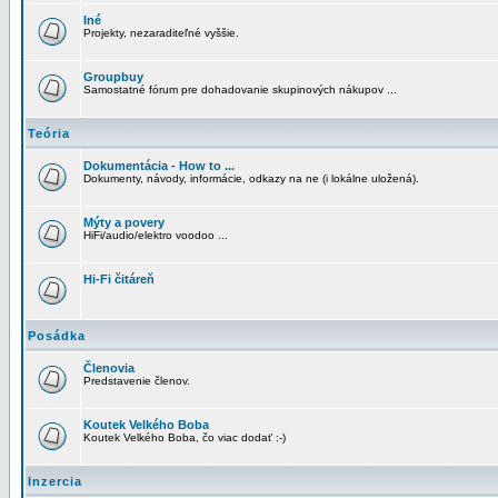
Iné
Projekty, nezaraditeľné vyššie.
Groupbuy
Samostatné fórum pre dohadovanie skupinových nákupov ...
Teória
Dokumentácia - How to ...
Dokumenty, návody, informácie, odkazy na ne (i lokálne uložená).
Mýty a povery
HiFi/audio/elektro voodoo ...
Hi-Fi čitáreň
Posádka
Členovia
Predstavenie členov.
Koutek Velkého Boba
Koutek Velkého Boba, čo viac dodať :-)
Inzercia