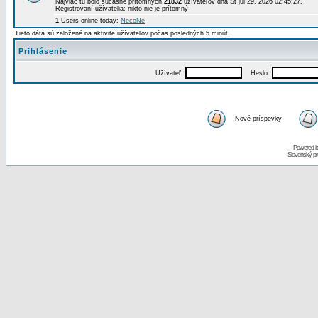
Najviac tu bolo súčasne prítomných
21832
užívateľov dňa St júl 29, 2026 02:45:27.
Registrovaní užívatelia: nikto nie je prítomný
1
Users online today:
NecoNe
Tieto dáta sú založené na aktivite užívateľov počas posledných 5 minút.
Prihlásenie
Užívateľ:
Heslo:
Nové príspevky
Powered 
Slovenský p