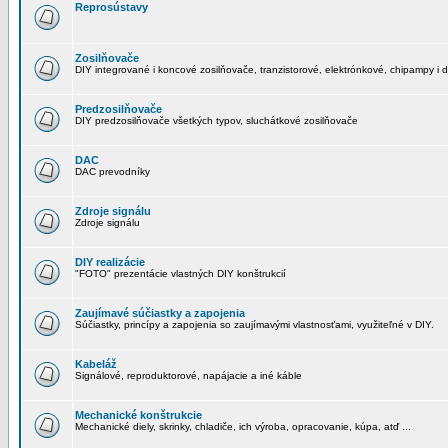
Reprosústavy
Zosilňovače
DIY integrované i koncové zosilňovače, tranzistorové, elektrónkové, chipampy i d
Predzosilňovače
DIY predzosilňovače všetkých typov, sluchátkové zosilňovače
DAC
DAC prevodníky
Zdroje signálu
Zdroje signálu
DIY realizácie
"FOTO" prezentácie vlastných DIY konštrukcií
Zaujímavé súčiastky a zapojenia
Súčiastky, princípy a zapojenia so zaujímavými vlastnosťami, využiteľné v DIY.
Kabeláž
Signálové, reproduktorové, napájacie a iné káble
Mechanické konštrukcie
Mechanické diely, skrinky, chladiče, ich výroba, opracovanie, kúpa, atď ...