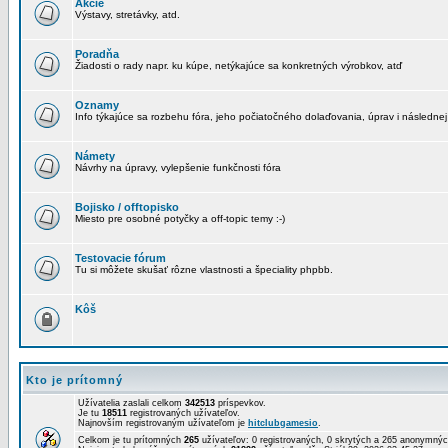
Akcie
Výstavy, stretávky, atd.
Poradňa
Žiadosti o rady napr. ku kúpe, netýkajúce sa konkretných výrobkov, atď
Oznamy
Info týkajúce sa rozbehu fóra, jeho počiatočného dolaďovania, úprav i následnej
Námety
Návrhy na úpravy, vylepšenie funkčnosti fóra
Bojisko / offtopisko
Miesto pre osobné potyčky a off-topic temy :-)
Testovacie fórum
Tu si môžete skušať rôzne vlastnosti a špeciality phpbb.
Kôš
Kto je prítomný
Užívatelia zaslali celkom
342513
príspevkov.
Je tu
18511
registrovaných užívateľov.
Najnovším registrovaným užívateľom je
hitclubgamesio
.
Celkom je tu prítomných
265
užívateľov: 0 registrovaných, 0 skrytých a 265 anonymn