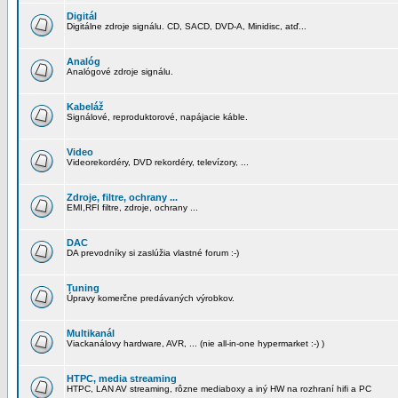
Digitál
Digitálne zdroje signálu. CD, SACD, DVD-A, Minidisc, atď...
Analóg
Analógové zdroje signálu.
Kabeláž
Signálové, reproduktorové, napájacie káble.
Video
Videorekordéry, DVD rekordéry, televízory, ...
Zdroje, filtre, ochrany ...
EMI,RFI filtre, zdroje, ochrany ...
DAC
DA prevodníky si zaslúžia vlastné forum :-)
Tuning
Úpravy komerčne predávaných výrobkov.
Multikanál
Viackanálovy hardware, AVR, ... (nie all-in-one hypermarket :-) )
HTPC, media streaming
HTPC, LAN AV streaming, rôzne mediaboxy a iný HW na rozhraní hifi a PC