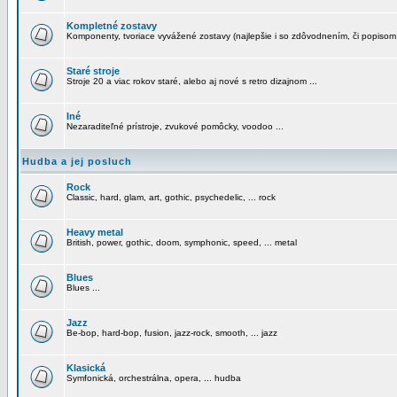
Kompletné zostavy
Komponenty, tvoriace vyvážené zostavy (najlepšie i so zdôvodnením, či popisom
Staré stroje
Stroje 20 a viac rokov staré, alebo aj nové s retro dizajnom ...
Iné
Nezaraditeľné prístroje, zvukové pomôcky, voodoo ...
Hudba a jej posluch
Rock
Classic, hard, glam, art, gothic, psychedelic, ... rock
Heavy metal
British, power, gothic, doom, symphonic, speed, ... metal
Blues
Blues ...
Jazz
Be-bop, hard-bop, fusion, jazz-rock, smooth, ... jazz
Klasická
Symfonická, orchestrálna, opera, ... hudba