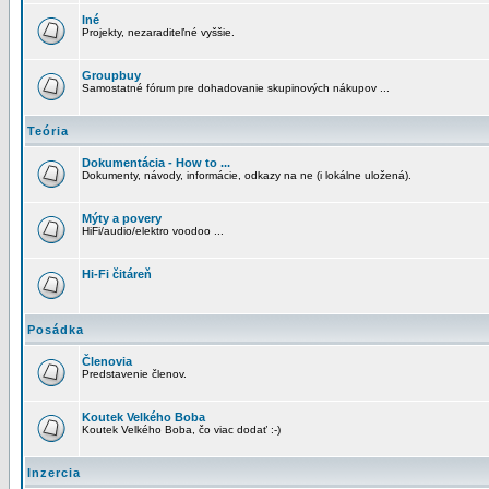
Iné
Projekty, nezaraditeľné vyššie.
Groupbuy
Samostatné fórum pre dohadovanie skupinových nákupov ...
Teória
Dokumentácia - How to ...
Dokumenty, návody, informácie, odkazy na ne (i lokálne uložená).
Mýty a povery
HiFi/audio/elektro voodoo ...
Hi-Fi čitáreň
Posádka
Členovia
Predstavenie členov.
Koutek Velkého Boba
Koutek Velkého Boba, čo viac dodať :-)
Inzercia