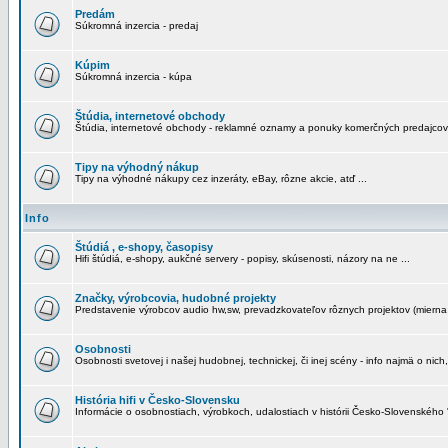
Predám
Súkromná inzercia - predaj
Kúpim
Súkromná inzercia - kúpa
Štúdia, internetové obchody
Štúdia, internetové obchody - reklamné oznamy a ponuky komerčných predajcov
Tipy na výhodný nákup
Tipy na výhodné nákupy cez inzeráty, eBay, rôzne akcie, atď ...
Info
Štúdiá , e-shopy, časopisy
Hifi štúdiá, e-shopy, aukčné servery - popisy, skúsenosti, názory na ne ...
Značky, výrobcovia, hudobné projekty
Predstavenie výrobcov audio hw,sw, prevadzkovateľov rôznych projektov (mierna 
Osobnosti
Osobnosti svetovej i našej hudobnej, technickej, či inej scény - info najmä o nich,
História hifi v Česko-Slovensku
Informácie o osobnostiach, výrobkoch, udalostiach v histórii Česko-Slovenského "