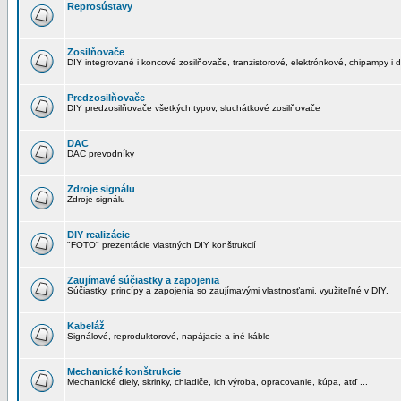
Reprosústavy
Zosilňovače
DIY integrované i koncové zosilňovače, tranzistorové, elektrónkové, chipampy i d
Predzosilňovače
DIY predzosilňovače všetkých typov, sluchátkové zosilňovače
DAC
DAC prevodníky
Zdroje signálu
Zdroje signálu
DIY realizácie
"FOTO" prezentácie vlastných DIY konštrukcií
Zaujímavé súčiastky a zapojenia
Súčiastky, princípy a zapojenia so zaujímavými vlastnosťami, využiteľné v DIY.
Kabeláž
Signálové, reproduktorové, napájacie a iné káble
Mechanické konštrukcie
Mechanické diely, skrinky, chladiče, ich výroba, opracovanie, kúpa, atď ...