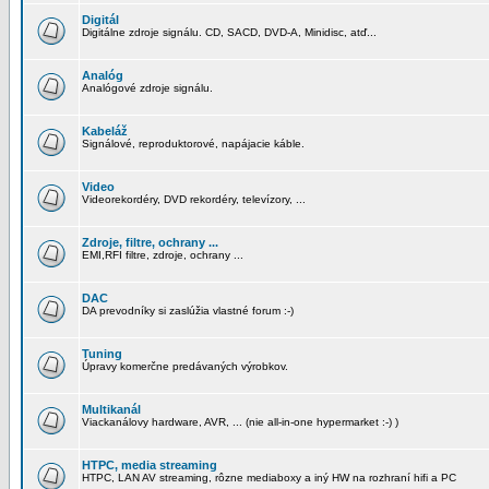
Digitál
Digitálne zdroje signálu. CD, SACD, DVD-A, Minidisc, atď...
Analóg
Analógové zdroje signálu.
Kabeláž
Signálové, reproduktorové, napájacie káble.
Video
Videorekordéry, DVD rekordéry, televízory, ...
Zdroje, filtre, ochrany ...
EMI,RFI filtre, zdroje, ochrany ...
DAC
DA prevodníky si zaslúžia vlastné forum :-)
Tuning
Úpravy komerčne predávaných výrobkov.
Multikanál
Viackanálovy hardware, AVR, ... (nie all-in-one hypermarket :-) )
HTPC, media streaming
HTPC, LAN AV streaming, rôzne mediaboxy a iný HW na rozhraní hifi a PC