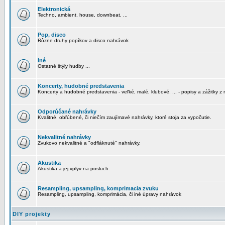
Elektronická
Techno, ambient, house, downbeat, ...
Pop, disco
Rôzne druhy popíkov a disco nahrávok
Iné
Ostatné štýly hudby ...
Koncerty, hudobné predstavenia
Koncerty a hudobné predstavenia - veľké, malé, klubové, ... - popisy a zážitky z 
Odporúčané nahrávky
Kvalitné, obľúbené, či niečím zaujímavé nahrávky, ktoré stoja za vypočutie.
Nekvalitné nahrávky
Zvukovo nekvalitné a "odfláknuté" nahrávky.
Akustika
Akustika a jej vplyv na posluch.
Resampling, upsampling, komprimacia zvuku
Resampling, upsampling, komprimácia, či iné úpravy nahrávok
DIY projekty