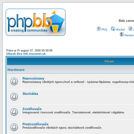
Bolo zaved
FAQ
Hľadať
Nastav
Práve je Pi august 07, 2026 05:30:09
Obsah fóra hifi.slovanet.sk
Fórum
Hardware
Reprosústavy
Reprosústavy všetkých typov,chutí a veľkostí - 1pásma-Npásma, vogelhausy-chla
Sluchátka
Zosilňovače
Integrované i koncové zosilňovače. Tranzistorové, elektrónkové i digitálne.
Predzosilňovače
Predzosilňovače všetkých typov, sluchátkové zosilňovače.