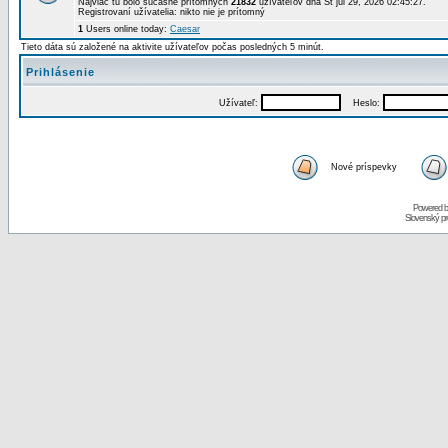
Najviac tu bolo súčasne prítomných
21832
užívateľov dňa St júl 29, 2026 02:45:27.
Registrovaní užívatelia: nikto nie je prítomný
1
Users online today:
Caesar
Tieto dáta sú založené na aktivite užívateľov počas posledných 5 minút.
Prihlásenie
Užívateľ:
Heslo:
Nové príspevky
Powered 
Slovenský p