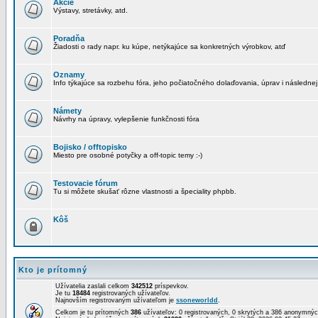
Akcie
Výstavy, stretávky, atd.
Poradňa
Žiadosti o rady napr. ku kúpe, netýkajúce sa konkretných výrobkov, atď
Oznamy
Info týkajúce sa rozbehu fóra, jeho počiatočného dolaďovania, úprav i následnej
Námety
Návrhy na úpravy, vylepšenie funkčnosti fóra
Bojisko / offtopisko
Miesto pre osobné potyčky a off-topic temy :-)
Testovacie fórum
Tu si môžete skušať rôzne vlastnosti a špeciality phpbb.
Kôš
Kto je prítomný
Užívatelia zaslali celkom
342512
príspevkov.
Je tu
18484
registrovaných užívateľov.
Najnovším registrovaným užívateľom je
ssoneworldd
.
Celkom je tu prítomných
386
užívateľov: 0 registrovaných, 0 skrytých a 386 anonymn