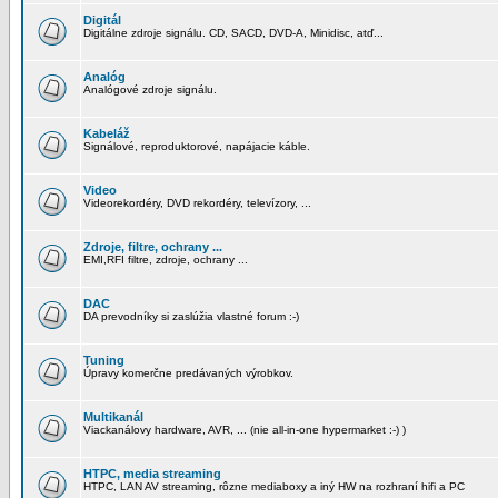
Digitál
Digitálne zdroje signálu. CD, SACD, DVD-A, Minidisc, atď...
Analóg
Analógové zdroje signálu.
Kabeláž
Signálové, reproduktorové, napájacie káble.
Video
Videorekordéry, DVD rekordéry, televízory, ...
Zdroje, filtre, ochrany ...
EMI,RFI filtre, zdroje, ochrany ...
DAC
DA prevodníky si zaslúžia vlastné forum :-)
Tuning
Úpravy komerčne predávaných výrobkov.
Multikanál
Viackanálovy hardware, AVR, ... (nie all-in-one hypermarket :-) )
HTPC, media streaming
HTPC, LAN AV streaming, rôzne mediaboxy a iný HW na rozhraní hifi a PC