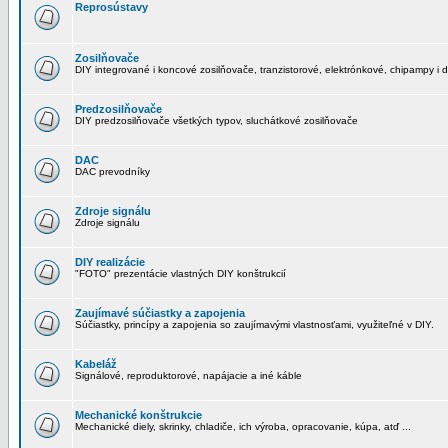
Reprosústavy
Zosilňovače
DIY integrované i koncové zosilňovače, tranzistorové, elektrónkové, chipampy i d
Predzosilňovače
DIY predzosilňovače všetkých typov, sluchátkové zosilňovače
DAC
DAC prevodníky
Zdroje signálu
Zdroje signálu
DIY realizácie
"FOTO" prezentácie vlastných DIY konštrukcií
Zaujímavé súčiastky a zapojenia
Súčiastky, princípy a zapojenia so zaujímavými vlastnosťami, využiteľné v DIY.
Kabeláž
Signálové, reproduktorové, napájacie a iné káble
Mechanické konštrukcie
Mechanické diely, skrinky, chladiče, ich výroba, opracovanie, kúpa, atď ...