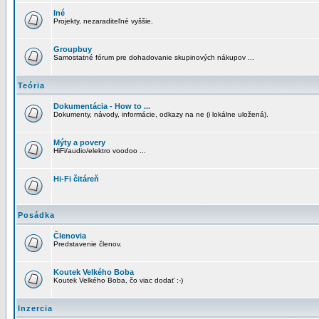
Iné
Projekty, nezaraditeľné vyššie.
Groupbuy
Samostatné fórum pre dohadovanie skupinových nákupov ...
Teória
Dokumentácia - How to ...
Dokumenty, návody, informácie, odkazy na ne (i lokálne uložená).
Mýty a povery
HiFi/audio/elektro voodoo ...
Hi-Fi čitáreň
Posádka
Členovia
Predstavenie členov.
Koutek Velkého Boba
Koutek Velkého Boba, čo viac dodať :-)
Inzercia