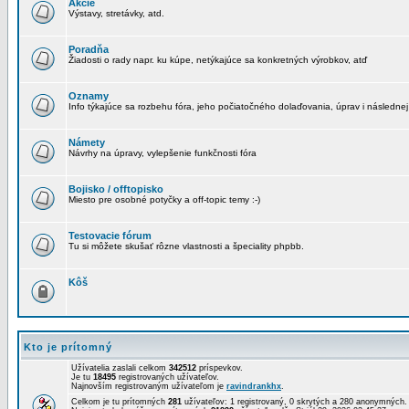
Akcie
Výstavy, stretávky, atd.
Poradňa
Žiadosti o rady napr. ku kúpe, netýkajúce sa konkretných výrobkov, atď
Oznamy
Info týkajúce sa rozbehu fóra, jeho počiatočného dolaďovania, úprav i následnej
Námety
Návrhy na úpravy, vylepšenie funkčnosti fóra
Bojisko / offtopisko
Miesto pre osobné potyčky a off-topic temy :-)
Testovacie fórum
Tu si môžete skušať rôzne vlastnosti a špeciality phpbb.
Kôš
Kto je prítomný
Užívatelia zaslali celkom
342512
príspevkov.
Je tu
18495
registrovaných užívateľov.
Najnovším registrovaným užívateľom je
ravindrankhx
.
Celkom je tu prítomných
281
užívateľov: 1 registrovaný, 0 skrytých a 280 anonymných