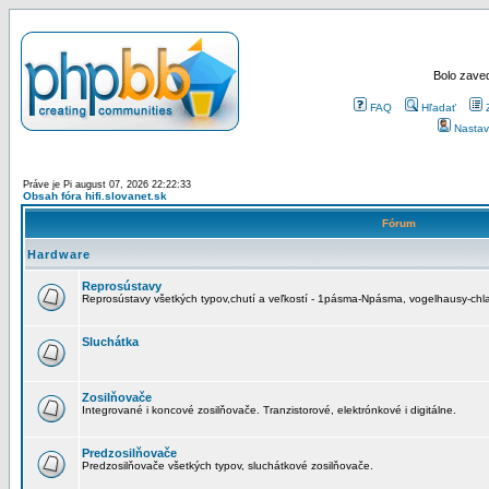
Bolo zaved
FAQ
Hľadať
Nastav
Práve je Pi august 07, 2026 22:22:33
Obsah fóra hifi.slovanet.sk
Fórum
Hardware
Reprosústavy
Reprosústavy všetkých typov,chutí a veľkostí - 1pásma-Npásma, vogelhausy-chla
Sluchátka
Zosilňovače
Integrované i koncové zosilňovače. Tranzistorové, elektrónkové i digitálne.
Predzosilňovače
Predzosilňovače všetkých typov, sluchátkové zosilňovače.