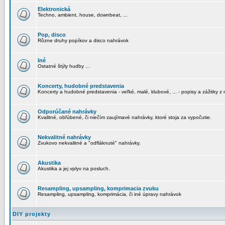
Elektronická
Techno, ambient, house, downbeat, ...
Pop, disco
Rôzne druhy popíkov a disco nahrávok
Iné
Ostatné štýly hudby ...
Koncerty, hudobné predstavenia
Koncerty a hudobné predstavenia - veľké, malé, klubové, ... - popisy a zážitky z 
Odporúčané nahrávky
Kvalitné, obľúbené, či niečím zaujímavé nahrávky, ktoré stoja za vypočutie.
Nekvalitné nahrávky
Zvukovo nekvalitné a "odfláknuté" nahrávky.
Akustika
Akustika a jej vplyv na posluch.
Resampling, upsampling, komprimacia zvuku
Resampling, upsampling, komprimácia, či iné úpravy nahrávok
DIY projekty