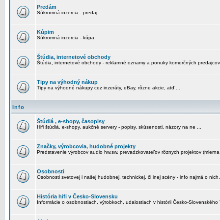
Predám
Súkromná inzercia - predaj
Kúpim
Súkromná inzercia - kúpa
Štúdia, internetové obchody
Štúdia, internetové obchody - reklamné oznamy a ponuky komerčných predajcov
Tipy na výhodný nákup
Tipy na výhodné nákupy cez inzeráty, eBay, rôzne akcie, atď ...
Info
Štúdiá , e-shopy, časopisy
Hifi štúdiá, e-shopy, aukčné servery - popisy, skúsenosti, názory na ne ...
Značky, výrobcovia, hudobné projekty
Predstavenie výrobcov audio hw,sw, prevadzkovateľov rôznych projektov (mierna 
Osobnosti
Osobnosti svetovej i našej hudobnej, technickej, či inej scény - info najmä o nich,
História hifi v Česko-Slovensku
Informácie o osobnostiach, výrobkoch, udalostiach v histórii Česko-Slovenského "