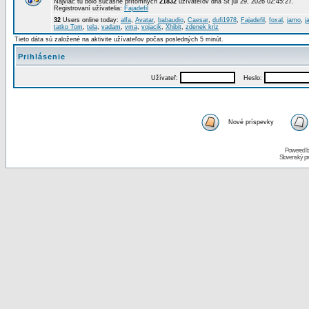
Najviac tu bolo súčasne prítomných
21832
užívateľov dňa St júl 29, 2026 02:45:27.
Registrovaní užívatelia:
Fajadefil
32
Users online today:
alfa
,
Avatar
,
babaudio
,
Caesar
,
dufi1978
,
Fajadefil
,
foxal
,
jamo
,
j
tatko Tom
,
tela
,
vadam
,
vma
,
vojacik
,
Xhibit
,
zdenek kriz
Tieto dáta sú založené na aktivite užívateľov počas posledných 5 minút.
Prihlásenie
Užívateľ:
Heslo:
Nové príspevky
Powered 
Slovenský p