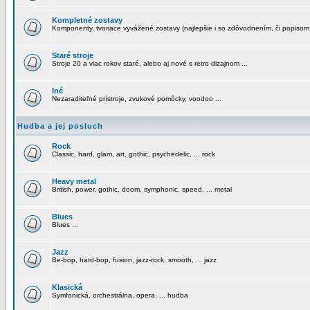
Kompletné zostavy
Komponenty, tvoriace vyvážené zostavy (najlepšie i so zdôvodnením, či popisom
Staré stroje
Stroje 20 a viac rokov staré, alebo aj nové s retro dizajnom ...
Iné
Nezaraditeľné prístroje, zvukové pomôcky, voodoo ...
Hudba a jej posluch
Rock
Classic, hard, glam, art, gothic, psychedelic, ... rock
Heavy metal
British, power, gothic, doom, symphonic, speed, ... metal
Blues
Blues ...
Jazz
Be-bop, hard-bop, fusion, jazz-rock, smooth, ... jazz
Klasická
Symfonická, orchestrálna, opera, ... hudba