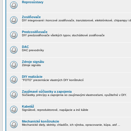
Reprosústavy
Zosilňovače
DIY integrované i koncové zosilňovače, tranzistorové, elektrónkové, chipampy i d
Predzosilňovače
DIY predzosilňovače všetkých typov, sluchátkové zosilňovače
DAC
DAC prevodníky
Zdroje signálu
Zdroje signálu
DIY realizácie
"FOTO" prezentácie vlastných DIY konštrukcií
Zaujímavé súčiastky a zapojenia
Súčiastky, princípy a zapojenia so zaujímavými vlastnosťami, využiteľné v DIY.
Kabeláž
Signálové, reproduktorové, napájacie a iné káble
Mechanické konštrukcie
Mechanické diely, skrinky, chladiče, ich výroba, opracovanie, kúpa, atď ...