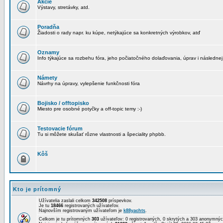
Akcie
Výstavy, stretávky, atd.
Poradňa
Žiadosti o rady napr. ku kúpe, netýkajúce sa konkretných výrobkov, atď
Oznamy
Info týkajúce sa rozbehu fóra, jeho počiatočného dolaďovania, úprav i následnej
Námety
Návrhy na úpravy, vylepšenie funkčnosti fóra
Bojisko / offtopisko
Miesto pre osobné potyčky a off-topic temy :-)
Testovacie fórum
Tu si môžete skušať rôzne vlastnosti a špeciality phpbb.
Kôš
Kto je prítomný
Užívatelia zaslali celkom
342508
príspevkov.
Je tu
18466
registrovaných užívateľov.
Najnovším registrovaným užívateľom je
k88yachts
.
Celkom je tu prítomných
303
užívateľov: 0 registrovaných, 0 skrytých a 303 anonymn