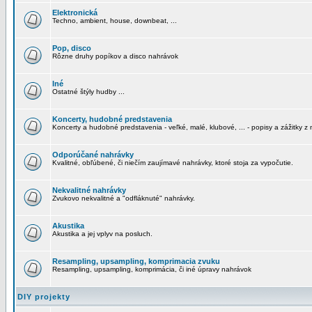
Elektronická
Techno, ambient, house, downbeat, ...
Pop, disco
Rôzne druhy popíkov a disco nahrávok
Iné
Ostatné štýly hudby ...
Koncerty, hudobné predstavenia
Koncerty a hudobné predstavenia - veľké, malé, klubové, ... - popisy a zážitky z 
Odporúčané nahrávky
Kvalitné, obľúbené, či niečím zaujímavé nahrávky, ktoré stoja za vypočutie.
Nekvalitné nahrávky
Zvukovo nekvalitné a "odfláknuté" nahrávky.
Akustika
Akustika a jej vplyv na posluch.
Resampling, upsampling, komprimacia zvuku
Resampling, upsampling, komprimácia, či iné úpravy nahrávok
DIY projekty