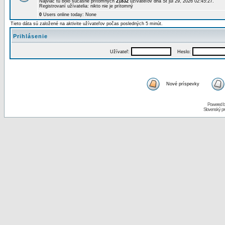
Najviac tu bolo súčasne prítomných
21832
užívateľov dňa St júl 29, 2026 02:45:27.
Registrovaní užívatelia: nikto nie je prítomný
0
Users online today: None
Tieto dáta sú založené na aktivite užívateľov počas posledných 5 minút.
Prihlásenie
Užívateľ:
Heslo:
Nové príspevky
Powered 
Slovenský p