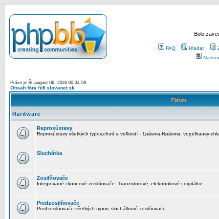
Bolo zaved
FAQ
Hľadať
Nastav
Práve je Št august 06, 2026 00:34:59
Obsah fóra hifi.slovanet.sk
Fórum
Hardware
Reprosústavy
Reprosústavy všetkých typov,chutí a veľkostí - 1pásma-Npásma, vogelhausy-chla
Sluchátka
Zosilňovače
Integrované i koncové zosilňovače. Tranzistorové, elektrónkové i digitálne.
Predzosilňovače
Predzosilňovače všetkých typov, sluchátkové zosilňovače.