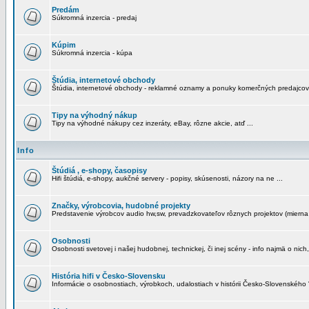
Predám
Súkromná inzercia - predaj
Kúpim
Súkromná inzercia - kúpa
Štúdia, internetové obchody
Štúdia, internetové obchody - reklamné oznamy a ponuky komerčných predajcov
Tipy na výhodný nákup
Tipy na výhodné nákupy cez inzeráty, eBay, rôzne akcie, atď ...
Info
Štúdiá , e-shopy, časopisy
Hifi štúdiá, e-shopy, aukčné servery - popisy, skúsenosti, názory na ne ...
Značky, výrobcovia, hudobné projekty
Predstavenie výrobcov audio hw,sw, prevadzkovateľov rôznych projektov (mierna 
Osobnosti
Osobnosti svetovej i našej hudobnej, technickej, či inej scény - info najmä o nich,
História hifi v Česko-Slovensku
Informácie o osobnostiach, výrobkoch, udalostiach v histórii Česko-Slovenského "