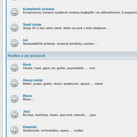
Kompletné zostavy
Komponenty, tvoriace vyvážené zostavy (najlepšie i so zdôvodnením, či popisom
Staré stroje
Stroje 20 a viac rokov staré, alebo aj nové s retro dizajnom ...
Iné
Nezaraditeľné prístroje, zvukové pomôcky, voodoo ...
Hudba a jej posluch
Rock
Classic, hard, glam, art, gothic, psychedelic, ... rock
Heavy metal
British, power, gothic, doom, symphonic, speed, ... metal
Blues
Blues ...
Jazz
Be-bop, hard-bop, fusion, jazz-rock, smooth, ... jazz
Klasická
Symfonická, orchestrálna, opera, ... hudba