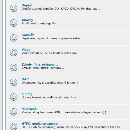
Digitál
Digitálne zdroje signálu. CD, SACD, DVD-A, Minidisc, atď...
Analóg
Analógové zdroje signálu.
Kabeláž
Signálové, reproduktorové, napájacie káble.
Video
Videorekordéry, DVD rekordéry, televízory, ...
Zdroje, filtre, ochrany ...
EMI,RFI filtre, zdroje, ochrany ...
DAC
DA prevodníky si zaslúžia vlastné forum :-)
Tuning
Úpravy komerčne predávaných výrobkov.
Multikanál
Viackanálovy hardware, AVR, ... (nie all-in-one hypermarket :-) )
HTPC, media streaming
HTPC, LAN AV streaming, rôzne mediaboxy a iný HW na rozhraní hifi a PC