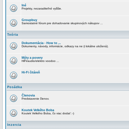
Iné
Projekty, nezaraditeľné vyššie.
Groupbuy
Samostatné fórum pre dohadovanie skupinových nákupov ...
Teória
Dokumentácia - How to ...
Dokumenty, návody, informácie, odkazy na ne (i lokálne uložená).
Mýty a povery
HiFi/audio/elektro voodoo ...
Hi-Fi čitáreň
Posádka
Členovia
Predstavenie členov.
Koutek Velkého Boba
Koutek Velkého Boba, čo viac dodať :-)
Inzercia