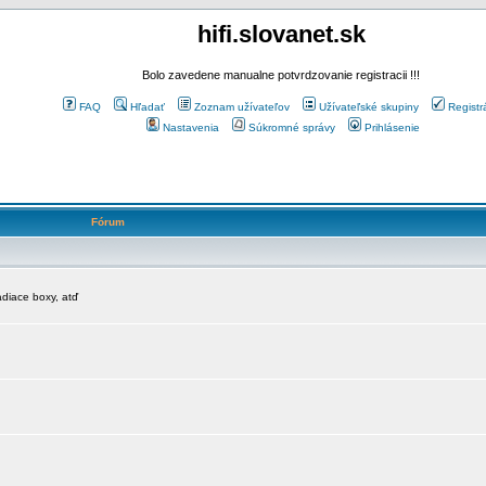
hifi.slovanet.sk
Bolo zavedene manualne potvrdzovanie registracii !!!
FAQ
Hľadať
Zoznam užívateľov
Užívateľské skupiny
Registr
Nastavenia
Súkromné správy
Prihlásenie
Fórum
diace boxy, atď