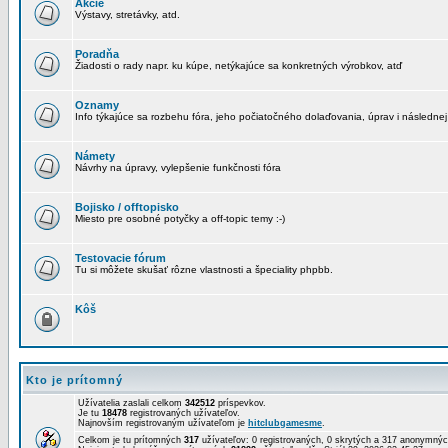
Akcie
Výstavy, stretávky, atd.
Poradňa
Žiadosti o rady napr. ku kúpe, netýkajúce sa konkretných výrobkov, atď
Oznamy
Info týkajúce sa rozbehu fóra, jeho počiatočného dolaďovania, úprav i následnej
Námety
Návrhy na úpravy, vylepšenie funkčnosti fóra
Bojisko / offtopisko
Miesto pre osobné potyčky a off-topic temy :-)
Testovacie fórum
Tu si môžete skušať rôzne vlastnosti a špeciality phpbb.
Kôš
Kto je prítomný
Užívatelia zaslali celkom
342512
príspevkov.
Je tu
18478
registrovaných užívateľov.
Najnovším registrovaným užívateľom je
hitclubgamesme
.
Celkom je tu prítomných
317
užívateľov: 0 registrovaných, 0 skrytých a 317 anonymn