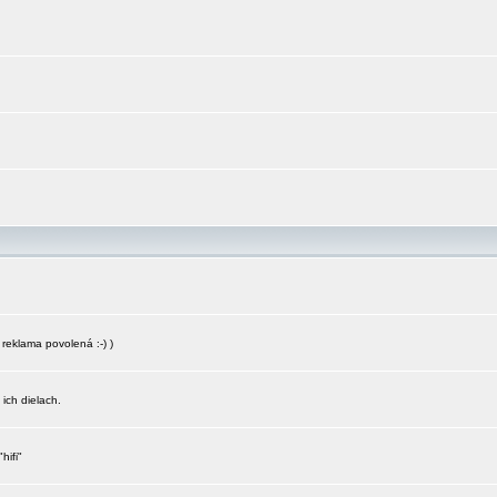
reklama povolená :-) )
 ich dielach.
hifi"