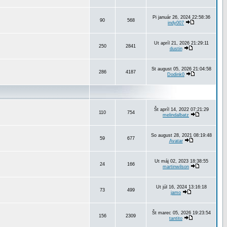
Pi január 26, 2024 22:58:36
90
568
indy007
Ut apríl 21, 2026 21:29:11
250
2841
dustin
St august 05, 2026 21:04:58
286
4187
Dodink0
Št apríl 14, 2022 07:21:29
110
754
melindalbatz
So august 28, 2021 08:19:48
59
677
Avatar
Ut máj 02, 2023 18:38:55
24
166
martinwilson
Ut júl 16, 2024 13:16:18
73
499
jamo
Št marec 05, 2026 19:23:54
156
2309
tantito