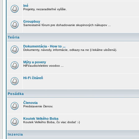
Iné
Projekty, nezaraditeľné vyššie.
Groupbuy
Samostatné fórum pre dohadovanie skupinových nákupov ...
Teória
Dokumentácia - How to ...
Dokumenty, návody, informácie, odkazy na ne (i lokálne uložená).
Mýty a povery
HiFi/audio/elektro voodoo ...
Hi-Fi čitáreň
Posádka
Členovia
Predstavenie členov.
Koutek Velkého Boba
Koutek Velkého Boba, čo viac dodať :-)
Inzercia