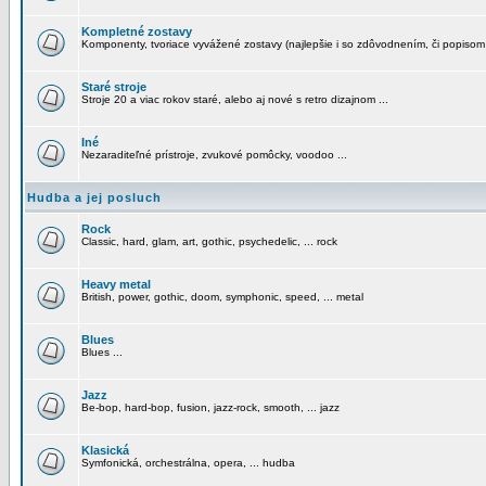
Kompletné zostavy
Komponenty, tvoriace vyvážené zostavy (najlepšie i so zdôvodnením, či popisom
Staré stroje
Stroje 20 a viac rokov staré, alebo aj nové s retro dizajnom ...
Iné
Nezaraditeľné prístroje, zvukové pomôcky, voodoo ...
Hudba a jej posluch
Rock
Classic, hard, glam, art, gothic, psychedelic, ... rock
Heavy metal
British, power, gothic, doom, symphonic, speed, ... metal
Blues
Blues ...
Jazz
Be-bop, hard-bop, fusion, jazz-rock, smooth, ... jazz
Klasická
Symfonická, orchestrálna, opera, ... hudba