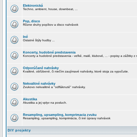
Elektronická
Techno, ambient, house, downbeat, ...
Pop, disco
Rôzne druhy popíkov a disco nahrávok
Iné
Ostatné štýly hudby ...
Koncerty, hudobné predstavenia
Koncerty a hudobné predstavenia - veľké, malé, klubové, ... - popisy a zážitky z 
Odporúčané nahrávky
Kvalitné, obľúbené, či niečím zaujímavé nahrávky, ktoré stoja za vypočutie.
Nekvalitné nahrávky
Zvukovo nekvalitné a "odfláknuté" nahrávky.
Akustika
Akustika a jej vplyv na posluch.
Resampling, upsampling, komprimacia zvuku
Resampling, upsampling, komprimácia, či iné úpravy nahrávok
DIY projekty