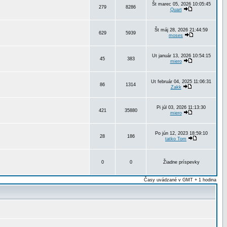
Št marec 05, 2026 10:05:45
279
8286
Quart
Št máj 28, 2026 21:44:59
629
5939
moses
Ut január 13, 2026 10:54:15
45
383
miero
Ut február 04, 2025 11:06:31
86
1314
Zakk
Pi júl 03, 2026 11:13:30
421
35880
miero
Po jún 12, 2023 18:59:10
28
186
tatko Tom
0
0
Žiadne príspevky
Časy uvádzané v GMT + 1 hodina