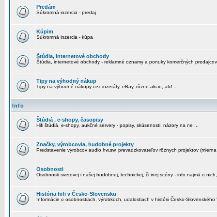
Predám
Súkromná inzercia - predaj
Kúpim
Súkromná inzercia - kúpa
Štúdia, internetové obchody
Štúdia, internetové obchody - reklamné oznamy a ponuky komerčných predajcov
Tipy na výhodný nákup
Tipy na výhodné nákupy cez inzeráty, eBay, rôzne akcie, atď ...
Info
Štúdiá , e-shopy, časopisy
Hifi štúdiá, e-shopy, aukčné servery - popisy, skúsenosti, názory na ne ...
Značky, výrobcovia, hudobné projekty
Predstavenie výrobcov audio hw,sw, prevadzkovateľov rôznych projektov (mierna 
Osobnosti
Osobnosti svetovej i našej hudobnej, technickej, či inej scény - info najmä o nich,
História hifi v Česko-Slovensku
Informácie o osobnostiach, výrobkoch, udalostiach v histórii Česko-Slovenského "