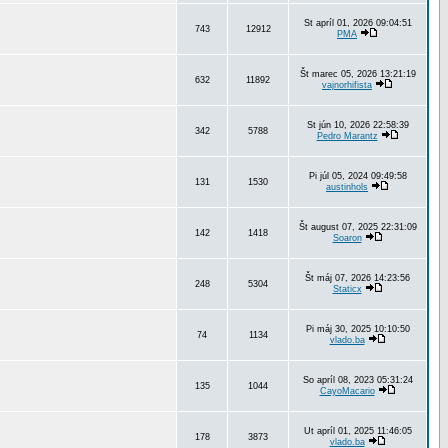
St apríl 01, 2026 09:04:51
743
12912
PMA
Št marec 05, 2026 13:21:19
632
11892
vajnorhifista
St jún 10, 2026 22:58:39
342
5788
Pedro Marantz
Pi júl 05, 2024 09:49:58
131
1530
austinhols
Št august 07, 2025 22:31:09
142
1418
Soaron
Št máj 07, 2026 14:23:56
248
5304
Staticx
Pi máj 30, 2025 10:10:50
74
1134
vlado.ba
So apríl 08, 2023 05:31:24
135
1044
CayoMacario
Ut apríl 01, 2025 11:46:05
178
3873
vlado.ba