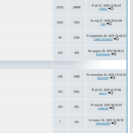
Pi júl 31, 2026 13:00:43
11251
38996
milan1
St máj 27, 2026 09:01:08
2193
7019
tela
Pi september 26, 2025 23:49:25
56
2195
Zalán Schuster
Ne august 28, 2022 06:48:21
210
949
Emilylowes
Po november 24, 2025 14:14:43
228
1689
MartinAQ
Št júl 30, 2026 11:37:08
123
1841
jaro.vr
Pi máj 09, 2025 09:18:50
104
951
vlado.ba
Ut marec 24, 2020 12:49:56
7
181
blueneon81