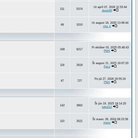
Ut apríl 07, 2026 11:53:44
211
5374
duran90
Ut august 18, 2020 13:06:44
49
1010
vita_k
Pi október 03, 2025 05:48:43
348
9217
PMA
Št august 21, 2025 19:07:20
118
2618
Paco
Po júl 27, 2026 16:55:24
47
727
PMA
Št jún 19, 2025 19:14:20
142
3662
lubo212
Št marec 28, 2024 09:23:56
110
3521
miero