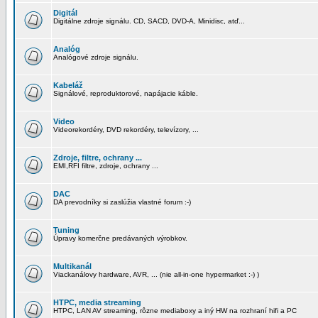
Digitál
Digitálne zdroje signálu. CD, SACD, DVD-A, Minidisc, atď...
Analóg
Analógové zdroje signálu.
Kabeláž
Signálové, reproduktorové, napájacie káble.
Video
Videorekordéry, DVD rekordéry, televízory, ...
Zdroje, filtre, ochrany ...
EMI,RFI filtre, zdroje, ochrany ...
DAC
DA prevodníky si zaslúžia vlastné forum :-)
Tuning
Úpravy komerčne predávaných výrobkov.
Multikanál
Viackanálovy hardware, AVR, ... (nie all-in-one hypermarket :-) )
HTPC, media streaming
HTPC, LAN AV streaming, rôzne mediaboxy a iný HW na rozhraní hifi a PC