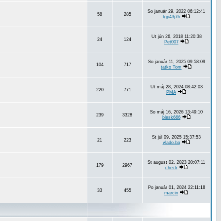
So január 29, 2022 06:12:41
58
285
tgp43j7h
Ut jún 26, 2018 11:20:38
24
124
Pet007
So január 11, 2025 09:58:09
104
717
tatko Tom
Ut máj 28, 2024 08:42:03
220
771
PMA
So máj 16, 2026 13:49:10
239
3328
blesk666
St júl 09, 2025 15:37:53
21
223
vlado.ba
St august 02, 2023 20:07:11
179
2967
check
Po január 01, 2024 22:11:18
33
455
marcin