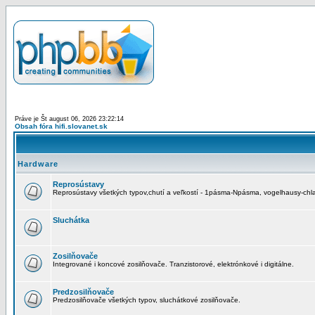
Práve je Št august 06, 2026 23:22:14
Obsah fóra hifi.slovanet.sk
Hardware
Reprosústavy
Reprosústavy všetkých typov,chutí a veľkostí - 1pásma-Npásma, vogelhausy-chla
Sluchátka
Zosilňovače
Integrované i koncové zosilňovače. Tranzistorové, elektrónkové i digitálne.
Predzosilňovače
Predzosilňovače všetkých typov, sluchátkové zosilňovače.