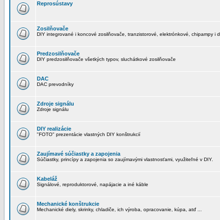
Reprosústavy
Zosilňovače
DIY integrované i koncové zosilňovače, tranzistorové, elektrónkové, chipampy i d
Predzosilňovače
DIY predzosilňovače všetkých typov, sluchátkové zosilňovače
DAC
DAC prevodníky
Zdroje signálu
Zdroje signálu
DIY realizácie
"FOTO" prezentácie vlastných DIY konštrukcií
Zaujímavé súčiastky a zapojenia
Súčiastky, princípy a zapojenia so zaujímavými vlastnosťami, využiteľné v DIY.
Kabeláž
Signálové, reproduktorové, napájacie a iné káble
Mechanické konštrukcie
Mechanické diely, skrinky, chladiče, ich výroba, opracovanie, kúpa, atď ...