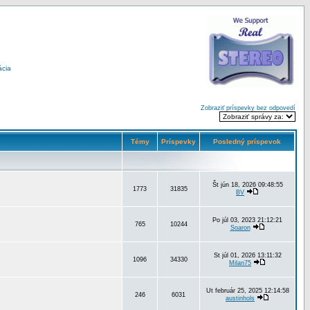
ácia
Zobraziť príspevky bez odpovedí
Témy
Príspevky
Posledný príspevok
Št jún 18, 2026 09:48:55
1773
31835
BV
Po júl 03, 2023 21:12:21
765
10244
Soaron
St júl 01, 2026 13:11:32
1096
34330
Milan75
Ut február 25, 2025 12:14:58
246
6031
austinhols