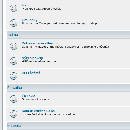
Iné
Projekty, nezaraditeľné vyššie.
Groupbuy
Samostatné fórum pre dohadovanie skupinových nákupov ...
Teória
Dokumentácia - How to ...
Dokumenty, návody, informácie, odkazy na ne (i lokálne uložená).
Mýty a povery
HiFi/audio/elektro voodoo ...
Hi-Fi čitáreň
Posádka
Členovia
Predstavenie členov.
Koutek Velkého Boba
Koutek Velkého Boba, čo viac dodať :-)
Inzercia