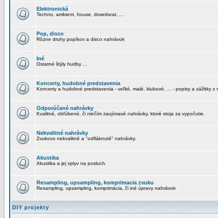
Elektronická
Techno, ambient, house, downbeat, ...
Pop, disco
Rôzne druhy popíkov a disco nahrávok
Iné
Ostatné štýly hudby ...
Koncerty, hudobné predstavenia
Koncerty a hudobné predstavenia - veľké, malé, klubové, ... - popisy a zážitky z 
Odporúčané nahrávky
Kvalitné, obľúbené, či niečím zaujímavé nahrávky, ktoré stoja za vypočutie.
Nekvalitné nahrávky
Zvukovo nekvalitné a "odfláknuté" nahrávky.
Akustika
Akustika a jej vplyv na posluch.
Resampling, upsampling, komprimacia zvuku
Resampling, upsampling, komprimácia, či iné úpravy nahrávok
DIY projekty