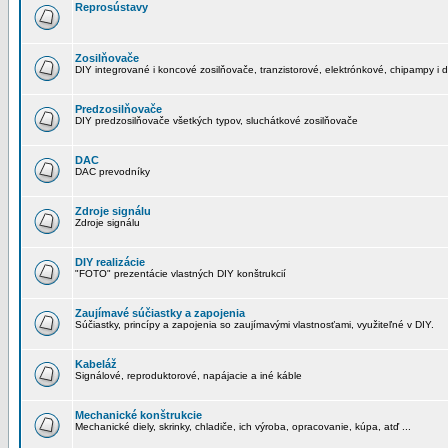
Reprosústavy
Zosilňovače
DIY integrované i koncové zosilňovače, tranzistorové, elektrónkové, chipampy i d
Predzosilňovače
DIY predzosilňovače všetkých typov, sluchátkové zosilňovače
DAC
DAC prevodníky
Zdroje signálu
Zdroje signálu
DIY realizácie
"FOTO" prezentácie vlastných DIY konštrukcií
Zaujímavé súčiastky a zapojenia
Súčiastky, princípy a zapojenia so zaujímavými vlastnosťami, využiteľné v DIY.
Kabeláž
Signálové, reproduktorové, napájacie a iné káble
Mechanické konštrukcie
Mechanické diely, skrinky, chladiče, ich výroba, opracovanie, kúpa, atď ...