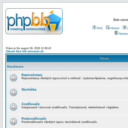
Bolo zaved
FAQ
Hľadať
Nastav
Práve je Ne august 09, 2026 12:09:42
Obsah fóra hifi.slovanet.sk
Fórum
Hardware
Reprosústavy
Reprosústavy všetkých typov,chutí a veľkostí - 1pásma-Npásma, vogelhausy-chla
Sluchátka
Zosilňovače
Integrované i koncové zosilňovače. Tranzistorové, elektrónkové i digitálne.
Predzosilňovače
Predzosilňovače všetkých typov, sluchátkové zosilňovače.