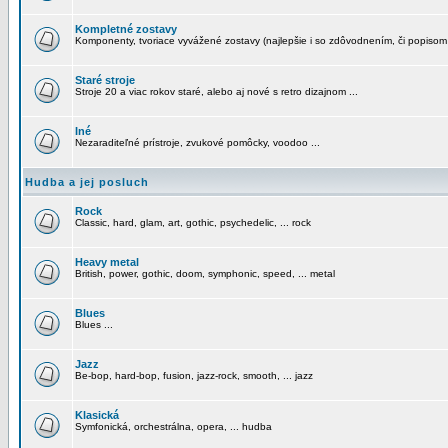
Kompletné zostavy
Komponenty, tvoriace vyvážené zostavy (najlepšie i so zdôvodnením, či popisom
Staré stroje
Stroje 20 a viac rokov staré, alebo aj nové s retro dizajnom ...
Iné
Nezaraditeľné prístroje, zvukové pomôcky, voodoo ...
Hudba a jej posluch
Rock
Classic, hard, glam, art, gothic, psychedelic, ... rock
Heavy metal
British, power, gothic, doom, symphonic, speed, ... metal
Blues
Blues ...
Jazz
Be-bop, hard-bop, fusion, jazz-rock, smooth, ... jazz
Klasická
Symfonická, orchestrálna, opera, ... hudba