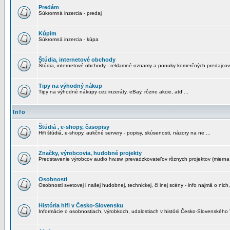
Predám
Súkromná inzercia - predaj
Kúpim
Súkromná inzercia - kúpa
Štúdia, internetové obchody
Štúdia, internetové obchody - reklamné oznamy a ponuky komerčných predajcov
Tipy na výhodný nákup
Tipy na výhodné nákupy cez inzeráty, eBay, rôzne akcie, atď ...
Info
Štúdiá , e-shopy, časopisy
Hifi štúdiá, e-shopy, aukčné servery - popisy, skúsenosti, názory na ne ...
Značky, výrobcovia, hudobné projekty
Predstavenie výrobcov audio hw,sw, prevadzkovateľov rôznych projektov (mierna 
Osobnosti
Osobnosti svetovej i našej hudobnej, technickej, či inej scény - info najmä o nich,
História hifi v Česko-Slovensku
Informácie o osobnostiach, výrobkoch, udalostiach v histórii Česko-Slovenského "