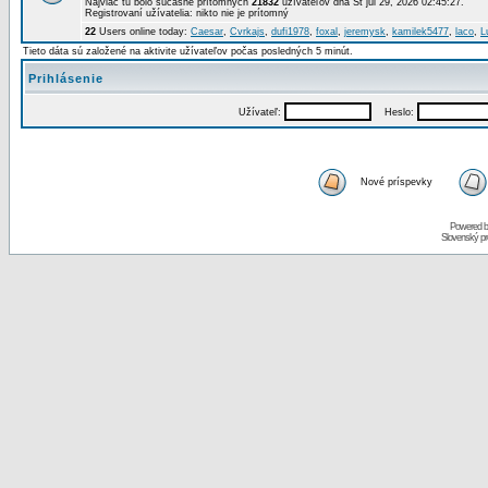
Najviac tu bolo súčasne prítomných
21832
užívateľov dňa St júl 29, 2026 02:45:27.
Registrovaní užívatelia: nikto nie je prítomný
22
Users online today:
Caesar
,
Cvrkajs
,
dufi1978
,
foxal
,
jeremysk
,
kamilek5477
,
laco
,
L
Tieto dáta sú založené na aktivite užívateľov počas posledných 5 minút.
Prihlásenie
Užívateľ:
Heslo:
Nové príspevky
Powered 
Slovenský p