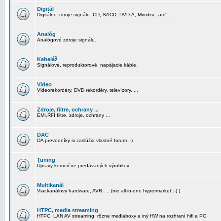
Digitál
Digitálne zdroje signálu. CD, SACD, DVD-A, Minidisc, atď...
Analóg
Analógové zdroje signálu.
Kabeláž
Signálové, reproduktorové, napájacie káble.
Video
Videorekordéry, DVD rekordéry, televízory, ...
Zdroje, filtre, ochrany ...
EMI,RFI filtre, zdroje, ochrany ...
DAC
DA prevodníky si zaslúžia vlastné forum :-)
Tuning
Úpravy komerčne predávaných výrobkov.
Multikanál
Viackanálovy hardware, AVR, ... (nie all-in-one hypermarket :-) )
HTPC, media streaming
HTPC, LAN AV streaming, rôzne mediaboxy a iný HW na rozhraní hifi a PC