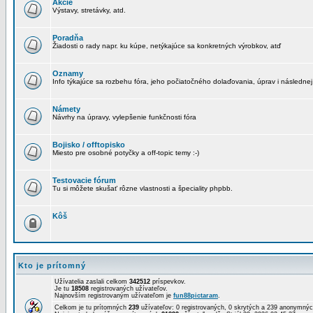
Akcie
Výstavy, stretávky, atd.
Poradňa
Žiadosti o rady napr. ku kúpe, netýkajúce sa konkretných výrobkov, atď
Oznamy
Info týkajúce sa rozbehu fóra, jeho počiatočného dolaďovania, úprav i následnej
Námety
Návrhy na úpravy, vylepšenie funkčnosti fóra
Bojisko / offtopisko
Miesto pre osobné potyčky a off-topic temy :-)
Testovacie fórum
Tu si môžete skušať rôzne vlastnosti a špeciality phpbb.
Kôš
Kto je prítomný
Užívatelia zaslali celkom
342512
príspevkov.
Je tu
18508
registrovaných užívateľov.
Najnovším registrovaným užívateľom je
fun88pictaram
.
Celkom je tu prítomných
239
užívateľov: 0 registrovaných, 0 skrytých a 239 anonymn