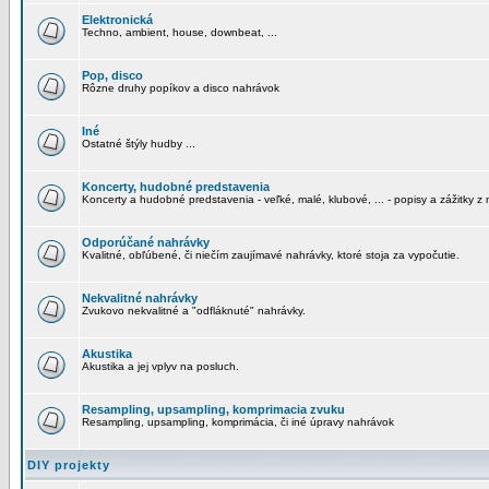
Elektronická
Techno, ambient, house, downbeat, ...
Pop, disco
Rôzne druhy popíkov a disco nahrávok
Iné
Ostatné štýly hudby ...
Koncerty, hudobné predstavenia
Koncerty a hudobné predstavenia - veľké, malé, klubové, ... - popisy a zážitky z 
Odporúčané nahrávky
Kvalitné, obľúbené, či niečím zaujímavé nahrávky, ktoré stoja za vypočutie.
Nekvalitné nahrávky
Zvukovo nekvalitné a "odfláknuté" nahrávky.
Akustika
Akustika a jej vplyv na posluch.
Resampling, upsampling, komprimacia zvuku
Resampling, upsampling, komprimácia, či iné úpravy nahrávok
DIY projekty