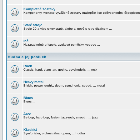
Kompletné zostavy
Komponenty, tvoriace vyvážené zostavy (najlepšie i so zdôvodnením, či popisom
Staré stroje
Stroje 20 a viac rokov staré, alebo aj nové s retro dizajnom ...
Iné
Nezaraditeľné prístroje, zvukové pomôcky, voodoo ...
Hudba a jej posluch
Rock
Classic, hard, glam, art, gothic, psychedelic, ... rock
Heavy metal
British, power, gothic, doom, symphonic, speed, ... metal
Blues
Blues ...
Jazz
Be-bop, hard-bop, fusion, jazz-rock, smooth, ... jazz
Klasická
Symfonická, orchestrálna, opera, ... hudba