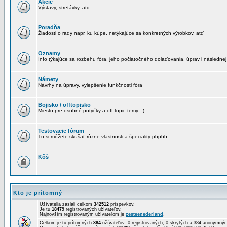
Akcie
Výstavy, stretávky, atd.
Poradňa
Žiadosti o rady napr. ku kúpe, netýkajúce sa konkretných výrobkov, atď
Oznamy
Info týkajúce sa rozbehu fóra, jeho počiatočného dolaďovania, úprav i následnej
Námety
Návrhy na úpravy, vylepšenie funkčnosti fóra
Bojisko / offtopisko
Miesto pre osobné potyčky a off-topic temy :-)
Testovacie fórum
Tu si môžete skušať rôzne vlastnosti a špeciality phpbb.
Kôš
Kto je prítomný
Užívatelia zaslali celkom
342512
príspevkov.
Je tu
18479
registrovaných užívateľov.
Najnovším registrovaným užívateľom je
zesteenederland
.
Celkom je tu prítomných
384
užívateľov: 0 registrovaných, 0 skrytých a 384 anonymn