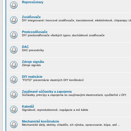
Reprosústavy
Zosilňovače
DIY integrované i koncové zosilňovače, tranzistorové, elektrónkové, chipampy i d
Predzosilňovače
DIY predzosilňovače všetkých typov, sluchátkové zosilňovače
DAC
DAC prevodníky
Zdroje signálu
Zdroje signálu
DIY realizácie
"FOTO" prezentácie vlastných DIY konštrukcií
Zaujímavé súčiastky a zapojenia
Súčiastky, princípy a zapojenia so zaujímavými vlastnosťami, využiteľné v DIY.
Kabeláž
Signálové, reproduktorové, napájacie a iné káble
Mechanické konštrukcie
Mechanické diely, skrinky, chladiče, ich výroba, opracovanie, kúpa, atď ...