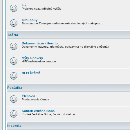
Iné
Projekty, nezaraditeľné vyššie.
Groupbuy
Samostatné fórum pre dohadovanie skupinových nákupov ...
Teória
Dokumentácia - How to ...
Dokumenty, návody, informácie, odkazy na ne (i lokálne uložená).
Mýty a povery
HiFi/audio/elektro voodoo ...
Hi-Fi čitáreň
Posádka
Členovia
Predstavenie členov.
Koutek Velkého Boba
Koutek Velkého Boba, čo viac dodať :-)
Inzercia