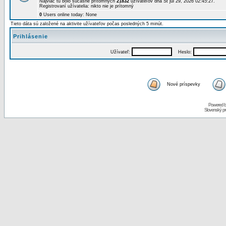
Najviac tu bolo súčasne prítomných
21832
užívateľov dňa St júl 29, 2026 02:45:27.
Registrovaní užívatelia: nikto nie je prítomný
0
Users online today: None
Tieto dáta sú založené na aktivite užívateľov počas posledných 5 minút.
Prihlásenie
Užívateľ:
Heslo:
Nové príspevky
Powered 
Slovenský p