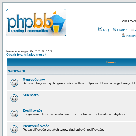
Bolo zaved
FAQ
Hľadať
Nastav
Práve je Pi august 07, 2026 03:14:38
Obsah fóra hifi.slovanet.sk
Fórum
Hardware
Reprosústavy
Reprosústavy všetkých typov,chutí a veľkostí - 1pásma-Npásma, vogelhausy-chla
Sluchátka
Zosilňovače
Integrované i koncové zosilňovače. Tranzistorové, elektrónkové i digitálne.
Predzosilňovače
Predzosilňovače všetkých typov, sluchátkové zosilňovače.