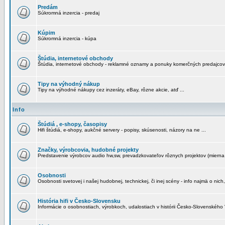
Predám
Súkromná inzercia - predaj
Kúpim
Súkromná inzercia - kúpa
Štúdia, internetové obchody
Štúdia, internetové obchody - reklamné oznamy a ponuky komerčných predajcov
Tipy na výhodný nákup
Tipy na výhodné nákupy cez inzeráty, eBay, rôzne akcie, atď ...
Info
Štúdiá , e-shopy, časopisy
Hifi štúdiá, e-shopy, aukčné servery - popisy, skúsenosti, názory na ne ...
Značky, výrobcovia, hudobné projekty
Predstavenie výrobcov audio hw,sw, prevadzkovateľov rôznych projektov (mierna 
Osobnosti
Osobnosti svetovej i našej hudobnej, technickej, či inej scény - info najmä o nich,
História hifi v Česko-Slovensku
Informácie o osobnostiach, výrobkoch, udalostiach v histórii Česko-Slovenského "