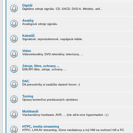
Digitál
Digitálne zdroje signálu. CD, SACD, DVD-A, Minidisc, atď...
Analóg
Analógové zdroje signálu.
Kabeláž
Signálové, reproduktorové, napájacie káble.
Video
Videorekordéry, DVD rekordéry, televízory, ...
Zdroje, filtre, ochrany ...
EMI,RFI filtre, zdroje, ochrany ...
DAC
DA prevodníky si zaslúžia vlastné forum :-)
Tuning
Úpravy komerčne predávaných výrobkov.
Multikanál
Viackanálovy hardware, AVR, ... (nie all-in-one hypermarket :-) )
HTPC, media streaming
HTPC, LAN AV streaming, rôzne mediaboxy a iný HW na rozhraní hifi a PC