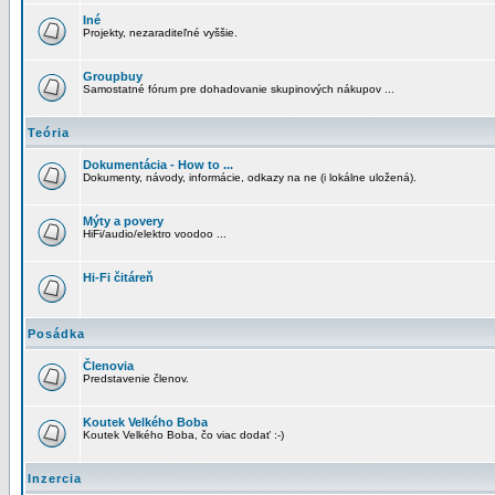
Iné
Projekty, nezaraditeľné vyššie.
Groupbuy
Samostatné fórum pre dohadovanie skupinových nákupov ...
Teória
Dokumentácia - How to ...
Dokumenty, návody, informácie, odkazy na ne (i lokálne uložená).
Mýty a povery
HiFi/audio/elektro voodoo ...
Hi-Fi čitáreň
Posádka
Členovia
Predstavenie členov.
Koutek Velkého Boba
Koutek Velkého Boba, čo viac dodať :-)
Inzercia