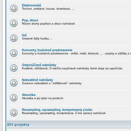
Elektronická
Techno, ambient, house, downbeat, ...
Pop, disco
Rôzne druhy popíkov a disco nahrávok
Iné
Ostatné štýly hudby ...
Koncerty, hudobné predstavenia
Koncerty a hudobné predstavenia - veľké, malé, klubové, ... - popisy a zážitky z 
Odporúčané nahrávky
Kvalitné, obľúbené, či niečím zaujímavé nahrávky, ktoré stoja za vypočutie.
Nekvalitné nahrávky
Zvukovo nekvalitné a "odfláknuté" nahrávky.
Akustika
Akustika a jej vplyv na posluch.
Resampling, upsampling, komprimacia zvuku
Resampling, upsampling, komprimácia, či iné úpravy nahrávok
DIY projekty