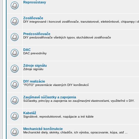
Reprosústavy
Zosilňovače
DIY integrované i koncové zosilňovače, tranzistorové, elektrónkové, chipampy i d
Predzosilňovače
DIY predzosilňovače všetkých typov, sluchátkové zosilňovače
DAC
DAC prevodníky
Zdroje signálu
Zdroje signálu
DIY realizácie
"FOTO" prezentácie vlastných DIY konštrukcií
Zaujímavé súčiastky a zapojenia
Súčiastky, princípy a zapojenia so zaujímavými vlastnosťami, využiteľné v DIY.
Kabeláž
Signálové, reproduktorové, napájacie a iné káble
Mechanické konštrukcie
Mechanické diely, skrinky, chladiče, ich výroba, opracovanie, kúpa, atď ...