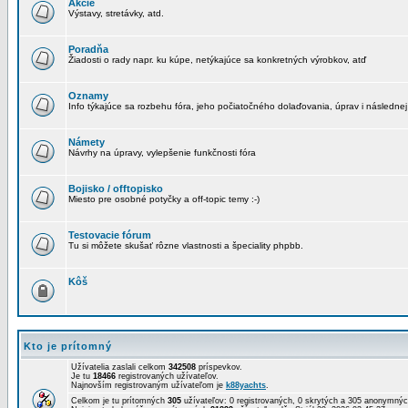
Akcie
Výstavy, stretávky, atd.
Poradňa
Žiadosti o rady napr. ku kúpe, netýkajúce sa konkretných výrobkov, atď
Oznamy
Info týkajúce sa rozbehu fóra, jeho počiatočného dolaďovania, úprav i následnej
Námety
Návrhy na úpravy, vylepšenie funkčnosti fóra
Bojisko / offtopisko
Miesto pre osobné potyčky a off-topic temy :-)
Testovacie fórum
Tu si môžete skušať rôzne vlastnosti a špeciality phpbb.
Kôš
Kto je prítomný
Užívatelia zaslali celkom
342508
príspevkov.
Je tu
18466
registrovaných užívateľov.
Najnovším registrovaným užívateľom je
k88yachts
.
Celkom je tu prítomných
305
užívateľov: 0 registrovaných, 0 skrytých a 305 anonymn