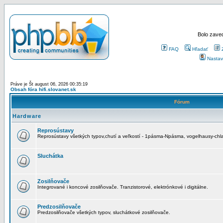
Bolo zaved
FAQ
Hľadať
Nastav
Práve je Št august 06, 2026 00:35:19
Obsah fóra hifi.slovanet.sk
Fórum
Hardware
Reprosústavy
Reprosústavy všetkých typov,chutí a veľkostí - 1pásma-Npásma, vogelhausy-chla
Sluchátka
Zosilňovače
Integrované i koncové zosilňovače. Tranzistorové, elektrónkové i digitálne.
Predzosilňovače
Predzosilňovače všetkých typov, sluchátkové zosilňovače.