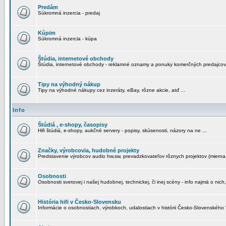
Predám
Súkromná inzercia - predaj
Kúpim
Súkromná inzercia - kúpa
Štúdia, internetové obchody
Štúdia, internetové obchody - reklamné oznamy a ponuky komerčných predajcov
Tipy na výhodný nákup
Tipy na výhodné nákupy cez inzeráty, eBay, rôzne akcie, atď ...
Info
Štúdiá , e-shopy, časopisy
Hifi štúdiá, e-shopy, aukčné servery - popisy, skúsenosti, názory na ne ...
Značky, výrobcovia, hudobné projekty
Predstavenie výrobcov audio hw,sw, prevadzkovateľov rôznych projektov (mierna 
Osobnosti
Osobnosti svetovej i našej hudobnej, technickej, či inej scény - info najmä o nich,
História hifi v Česko-Slovensku
Informácie o osobnostiach, výrobkoch, udalostiach v histórii Česko-Slovenského "