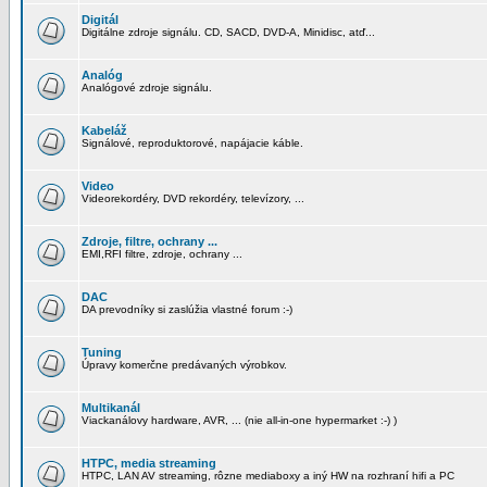
Digitál
Digitálne zdroje signálu. CD, SACD, DVD-A, Minidisc, atď...
Analóg
Analógové zdroje signálu.
Kabeláž
Signálové, reproduktorové, napájacie káble.
Video
Videorekordéry, DVD rekordéry, televízory, ...
Zdroje, filtre, ochrany ...
EMI,RFI filtre, zdroje, ochrany ...
DAC
DA prevodníky si zaslúžia vlastné forum :-)
Tuning
Úpravy komerčne predávaných výrobkov.
Multikanál
Viackanálovy hardware, AVR, ... (nie all-in-one hypermarket :-) )
HTPC, media streaming
HTPC, LAN AV streaming, rôzne mediaboxy a iný HW na rozhraní hifi a PC