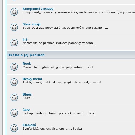
Kompletné zostavy
Komponenty, tvoriace vyvážené zostavy (najlepšie i so zdôvodnením, či popisom
Staré stroje
Stroje 20 a viac rokov staré, alebo aj nové s retro dizajnom ...
Iné
Nezaraditeľné prístroje, zvukové pomôcky, voodoo ...
Hudba a jej posluch
Rock
Classic, hard, glam, art, gothic, psychedelic, ... rock
Heavy metal
British, power, gothic, doom, symphonic, speed, ... metal
Blues
Blues ...
Jazz
Be-bop, hard-bop, fusion, jazz-rock, smooth, ... jazz
Klasická
Symfonická, orchestrálna, opera, ... hudba