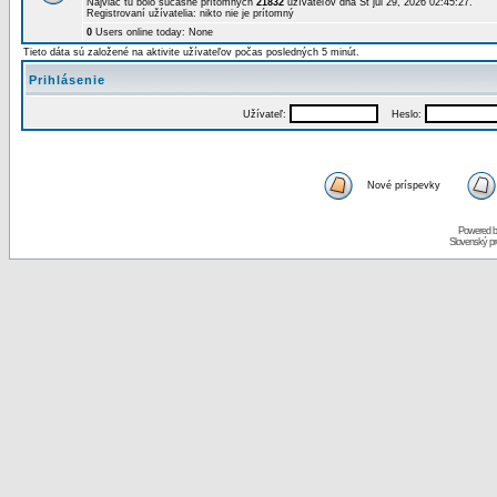
Najviac tu bolo súčasne prítomných
21832
užívateľov dňa St júl 29, 2026 02:45:27.
Registrovaní užívatelia: nikto nie je prítomný
0
Users online today: None
Tieto dáta sú založené na aktivite užívateľov počas posledných 5 minút.
Prihlásenie
Užívateľ:
Heslo:
Nové príspevky
Powered 
Slovenský p