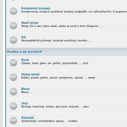
Kompletné zostavy
Komponenty, tvoriace vyvážené zostavy (najlepšie i so zdôvodnením, či popisom
Staré stroje
Stroje 20 a viac rokov staré, alebo aj nové s retro dizajnom ...
Iné
Nezaraditeľné prístroje, zvukové pomôcky, voodoo ...
Hudba a jej posluch
Rock
Classic, hard, glam, art, gothic, psychedelic, ... rock
Heavy metal
British, power, gothic, doom, symphonic, speed, ... metal
Blues
Blues ...
Jazz
Be-bop, hard-bop, fusion, jazz-rock, smooth, ... jazz
Klasická
Symfonická, orchestrálna, opera, ... hudba