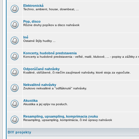
Elektronická
Techno, ambient, house, downbeat, ...
Pop, disco
Rôzne druhy popíkov a disco nahrávok
Iné
Ostatné štýly hudby ...
Koncerty, hudobné predstavenia
Koncerty a hudobné predstavenia - veľké, malé, klubové, ... - popisy a zážitky z 
Odporúčané nahrávky
Kvalitné, obľúbené, či niečím zaujímavé nahrávky, ktoré stoja za vypočutie.
Nekvalitné nahrávky
Zvukovo nekvalitné a "odfláknuté" nahrávky.
Akustika
Akustika a jej vplyv na posluch.
Resampling, upsampling, komprimacia zvuku
Resampling, upsampling, komprimácia, či iné úpravy nahrávok
DIY projekty