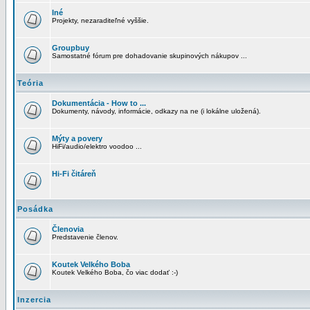
Iné
Projekty, nezaraditeľné vyššie.
Groupbuy
Samostatné fórum pre dohadovanie skupinových nákupov ...
Teória
Dokumentácia - How to ...
Dokumenty, návody, informácie, odkazy na ne (i lokálne uložená).
Mýty a povery
HiFi/audio/elektro voodoo ...
Hi-Fi čitáreň
Posádka
Členovia
Predstavenie členov.
Koutek Velkého Boba
Koutek Velkého Boba, čo viac dodať :-)
Inzercia