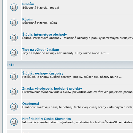
Predám
Súkromná inzercia - predaj
Kúpim
Súkromná inzercia - kúpa
Štúdia, internetové obchody
Štúdia, internetové obchody - reklamné oznamy a ponuky komerčných predajcov
Tipy na výhodný nákup
Tipy na výhodné nákupy cez inzeráty, eBay, rôzne akcie, atď ...
Info
Štúdiá , e-shopy, časopisy
Hifi štúdiá, e-shopy, aukčné servery - popisy, skúsenosti, názory na ne ...
Značky, výrobcovia, hudobné projekty
Predstavenie výrobcov audio hw,sw, prevadzkovateľov rôznych projektov (mierna 
Osobnosti
Osobnosti svetovej i našej hudobnej, technickej, či inej scény - info najmä o nich,
História hifi v Česko-Slovensku
Informácie o osobnostiach, výrobkoch, udalostiach v histórii Česko-Slovenského "