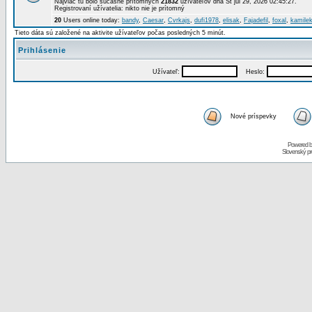
Najviac tu bolo súčasne prítomných
21832
užívateľov dňa St júl 29, 2026 02:45:27.
Registrovaní užívatelia: nikto nie je prítomný
20
Users online today:
bandy
,
Caesar
,
Cvrkajs
,
dufi1978
,
elisak
,
Fajadefil
,
foxal
,
kamile
Tieto dáta sú založené na aktivite užívateľov počas posledných 5 minút.
Prihlásenie
Užívateľ:
Heslo:
Nové príspevky
Powered 
Slovenský p