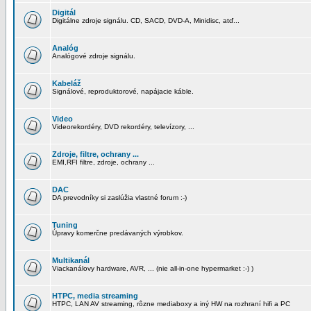
Digitál
Digitálne zdroje signálu. CD, SACD, DVD-A, Minidisc, atď...
Analóg
Analógové zdroje signálu.
Kabeláž
Signálové, reproduktorové, napájacie káble.
Video
Videorekordéry, DVD rekordéry, televízory, ...
Zdroje, filtre, ochrany ...
EMI,RFI filtre, zdroje, ochrany ...
DAC
DA prevodníky si zaslúžia vlastné forum :-)
Tuning
Úpravy komerčne predávaných výrobkov.
Multikanál
Viackanálovy hardware, AVR, ... (nie all-in-one hypermarket :-) )
HTPC, media streaming
HTPC, LAN AV streaming, rôzne mediaboxy a iný HW na rozhraní hifi a PC