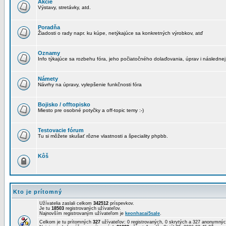
Akcie
Výstavy, stretávky, atd.
Poradňa
Žiadosti o rady napr. ku kúpe, netýkajúce sa konkretných výrobkov, atď
Oznamy
Info týkajúce sa rozbehu fóra, jeho počiatočného dolaďovania, úprav i následnej
Námety
Návrhy na úpravy, vylepšenie funkčnosti fóra
Bojisko / offtopisko
Miesto pre osobné potyčky a off-topic temy :-)
Testovacie fórum
Tu si môžete skušať rôzne vlastnosti a špeciality phpbb.
Kôš
Kto je prítomný
Užívatelia zaslali celkom
342512
príspevkov.
Je tu
18503
registrovaných užívateľov.
Najnovším registrovaným užívateľom je
keonhacai5sale
.
Celkom je tu prítomných
327
užívateľov: 0 registrovaných, 0 skrytých a 327 anonymn