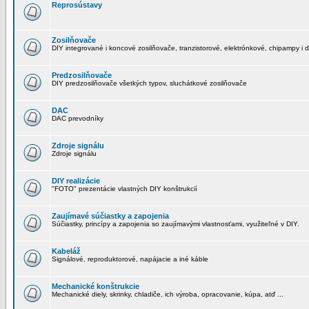
Reprosústavy
Zosilňovače
DIY integrované i koncové zosilňovače, tranzistorové, elektrónkové, chipampy i d
Predzosilňovače
DIY predzosilňovače všetkých typov, sluchátkové zosilňovače
DAC
DAC prevodníky
Zdroje signálu
Zdroje signálu
DIY realizácie
"FOTO" prezentácie vlastných DIY konštrukcií
Zaujímavé súčiastky a zapojenia
Súčiastky, princípy a zapojenia so zaujímavými vlastnosťami, využiteľné v DIY.
Kabeláž
Signálové, reproduktorové, napájacie a iné káble
Mechanické konštrukcie
Mechanické diely, skrinky, chladiče, ich výroba, opracovanie, kúpa, atď ...