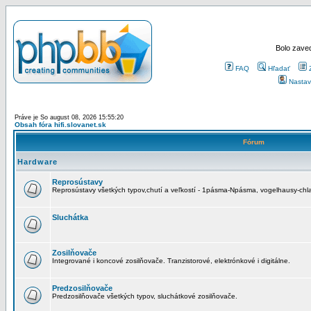
Bolo zaved
FAQ
Hľadať
Nastav
Práve je So august 08, 2026 15:55:20
Obsah fóra hifi.slovanet.sk
Fórum
Hardware
Reprosústavy
Reprosústavy všetkých typov,chutí a veľkostí - 1pásma-Npásma, vogelhausy-chla
Sluchátka
Zosilňovače
Integrované i koncové zosilňovače. Tranzistorové, elektrónkové i digitálne.
Predzosilňovače
Predzosilňovače všetkých typov, sluchátkové zosilňovače.