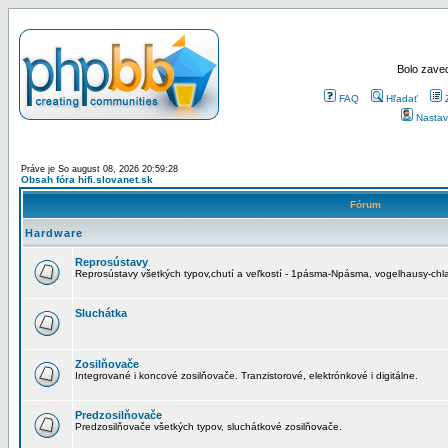
Bolo zaved
FAQ
Hľadať
Nastav
Práve je So august 08, 2026 20:59:28
Obsah fóra hifi.slovanet.sk
Fórum
Hardware
Reprosústavy
Reprosústavy všetkých typov,chutí a veľkostí - 1pásma-Npásma, vogelhausy-chla
Sluchátka
Zosilňovače
Integrované i koncové zosilňovače. Tranzistorové, elektrónkové i digitálne.
Predzosilňovače
Predzosilňovače všetkých typov, sluchátkové zosilňovače.