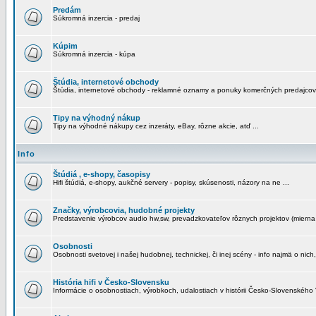
Predám
Súkromná inzercia - predaj
Kúpim
Súkromná inzercia - kúpa
Štúdia, internetové obchody
Štúdia, internetové obchody - reklamné oznamy a ponuky komerčných predajcov
Tipy na výhodný nákup
Tipy na výhodné nákupy cez inzeráty, eBay, rôzne akcie, atď ...
Info
Štúdiá , e-shopy, časopisy
Hifi štúdiá, e-shopy, aukčné servery - popisy, skúsenosti, názory na ne ...
Značky, výrobcovia, hudobné projekty
Predstavenie výrobcov audio hw,sw, prevadzkovateľov rôznych projektov (mierna 
Osobnosti
Osobnosti svetovej i našej hudobnej, technickej, či inej scény - info najmä o nich,
História hifi v Česko-Slovensku
Informácie o osobnostiach, výrobkoch, udalostiach v histórii Česko-Slovenského "