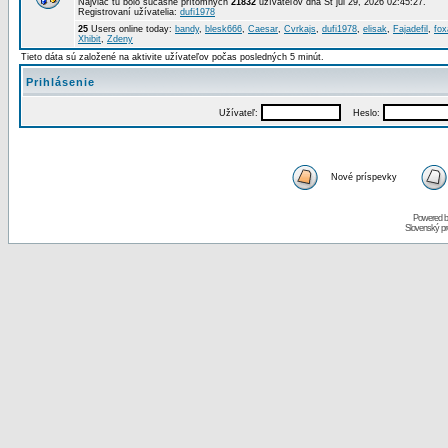
Najviac tu bolo súčasne prítomných
21832
užívateľov dňa St júl 29, 2026 02:45:27.
Registrovaní užívatelia:
dufi1978
25
Users online today:
bandy
,
blesk666
,
Caesar
,
Cvrkajs
,
dufi1978
,
elisak
,
Fajadefil
,
fox
Xhibit
,
Zdeny
Tieto dáta sú založené na aktivite užívateľov počas posledných 5 minút.
Prihlásenie
Užívateľ:
Heslo:
Nové príspevky
Powered 
Slovenský p