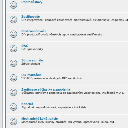
Reprosústavy
Zosilňovače
DIY integrované i koncové zosilňovače, tranzistorové, elektrónkové, chipampy i d
Predzosilňovače
DIY predzosilňovače všetkých typov, sluchátkové zosilňovače
DAC
DAC prevodníky
Zdroje signálu
Zdroje signálu
DIY realizácie
"FOTO" prezentácie vlastných DIY konštrukcií
Zaujímavé súčiastky a zapojenia
Súčiastky, princípy a zapojenia so zaujímavými vlastnosťami, využiteľné v DIY.
Kabeláž
Signálové, reproduktorové, napájacie a iné káble
Mechanické konštrukcie
Mechanické diely, skrinky, chladiče, ich výroba, opracovanie, kúpa, atď ...