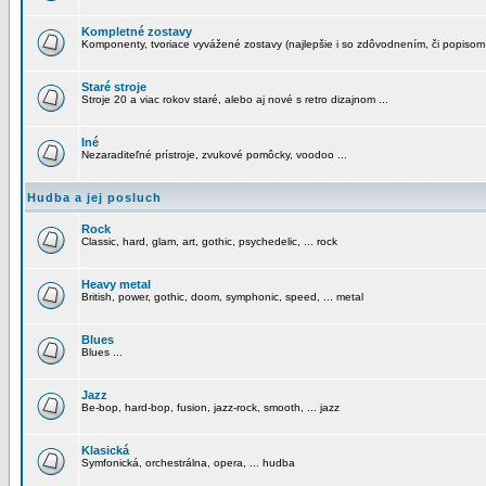
Kompletné zostavy
Komponenty, tvoriace vyvážené zostavy (najlepšie i so zdôvodnením, či popisom
Staré stroje
Stroje 20 a viac rokov staré, alebo aj nové s retro dizajnom ...
Iné
Nezaraditeľné prístroje, zvukové pomôcky, voodoo ...
Hudba a jej posluch
Rock
Classic, hard, glam, art, gothic, psychedelic, ... rock
Heavy metal
British, power, gothic, doom, symphonic, speed, ... metal
Blues
Blues ...
Jazz
Be-bop, hard-bop, fusion, jazz-rock, smooth, ... jazz
Klasická
Symfonická, orchestrálna, opera, ... hudba