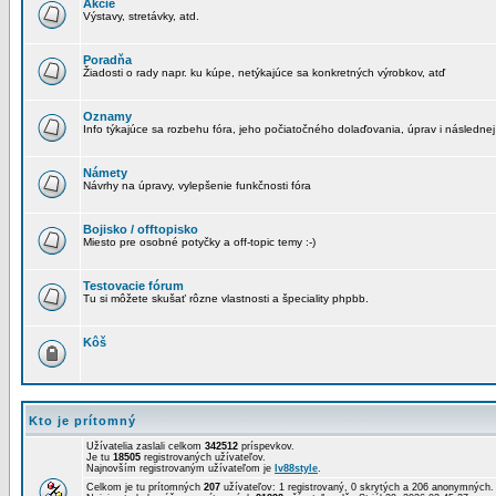
Akcie
Výstavy, stretávky, atd.
Poradňa
Žiadosti o rady napr. ku kúpe, netýkajúce sa konkretných výrobkov, atď
Oznamy
Info týkajúce sa rozbehu fóra, jeho počiatočného dolaďovania, úprav i následnej
Námety
Návrhy na úpravy, vylepšenie funkčnosti fóra
Bojisko / offtopisko
Miesto pre osobné potyčky a off-topic temy :-)
Testovacie fórum
Tu si môžete skušať rôzne vlastnosti a špeciality phpbb.
Kôš
Kto je prítomný
Užívatelia zaslali celkom
342512
príspevkov.
Je tu
18505
registrovaných užívateľov.
Najnovším registrovaným užívateľom je
lv88style
.
Celkom je tu prítomných
207
užívateľov: 1 registrovaný, 0 skrytých a 206 anonymných