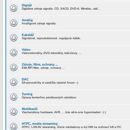
Digitál
Digitálne zdroje signálu. CD, SACD, DVD-A, Minidisc, atď...
Analóg
Analógové zdroje signálu.
Kabeláž
Signálové, reproduktorové, napájacie káble.
Video
Videorekordéry, DVD rekordéry, televízory, ...
Zdroje, filtre, ochrany ...
EMI,RFI filtre, zdroje, ochrany ...
DAC
DA prevodníky si zaslúžia vlastné forum :-)
Tuning
Úpravy komerčne predávaných výrobkov.
Multikanál
Viackanálovy hardware, AVR, ... (nie all-in-one hypermarket :-) )
HTPC, media streaming
HTPC, LAN AV streaming, rôzne mediaboxy a iný HW na rozhraní hifi a PC