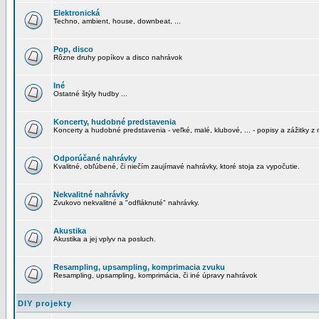
Elektronická
Techno, ambient, house, downbeat, ...
Pop, disco
Rôzne druhy popíkov a disco nahrávok
Iné
Ostatné štýly hudby ...
Koncerty, hudobné predstavenia
Koncerty a hudobné predstavenia - veľké, malé, klubové, ... - popisy a zážitky z 
Odporúčané nahrávky
Kvalitné, obľúbené, či niečím zaujímavé nahrávky, ktoré stoja za vypočutie.
Nekvalitné nahrávky
Zvukovo nekvalitné a "odfláknuté" nahrávky.
Akustika
Akustika a jej vplyv na posluch.
Resampling, upsampling, komprimacia zvuku
Resampling, upsampling, komprimácia, či iné úpravy nahrávok
DIY projekty