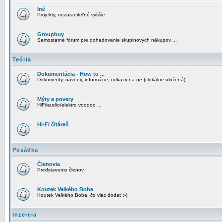
Iné
Projekty, nezaraditeľné vyššie.
Groupbuy
Samostatné fórum pre dohadovanie skupinových nákupov ...
Teória
Dokumentácia - How to ...
Dokumenty, návody, informácie, odkazy na ne (i lokálne uložená).
Mýty a povery
HiFi/audio/elektro voodoo ...
Hi-Fi čitáreň
Posádka
Členovia
Predstavenie členov.
Koutek Velkého Boba
Koutek Velkého Boba, čo viac dodať :-)
Inzercia