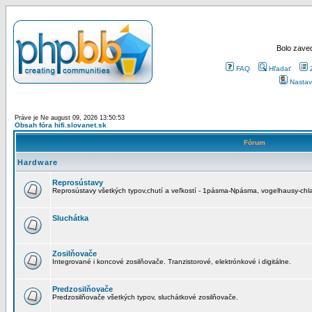
Bolo zaved
FAQ
Hľadať
Nastav
Práve je Ne august 09, 2026 13:50:53
Obsah fóra hifi.slovanet.sk
Fórum
Hardware
Reprosústavy
Reprosústavy všetkých typov,chutí a veľkostí - 1pásma-Npásma, vogelhausy-chla
Sluchátka
Zosilňovače
Integrované i koncové zosilňovače. Tranzistorové, elektrónkové i digitálne.
Predzosilňovače
Predzosilňovače všetkých typov, sluchátkové zosilňovače.