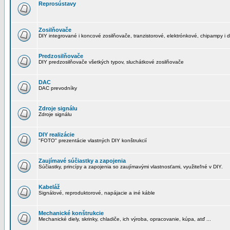
Reprosústavy
Zosilňovače
DIY integrované i koncové zosilňovače, tranzistorové, elektrónkové, chipampy i d
Predzosilňovače
DIY predzosilňovače všetkých typov, sluchátkové zosilňovače
DAC
DAC prevodníky
Zdroje signálu
Zdroje signálu
DIY realizácie
"FOTO" prezentácie vlastných DIY konštrukcií
Zaujímavé súčiastky a zapojenia
Súčiastky, princípy a zapojenia so zaujímavými vlastnosťami, využiteľné v DIY.
Kabeláž
Signálové, reproduktorové, napájacie a iné káble
Mechanické konštrukcie
Mechanické diely, skrinky, chladiče, ich výroba, opracovanie, kúpa, atď ...