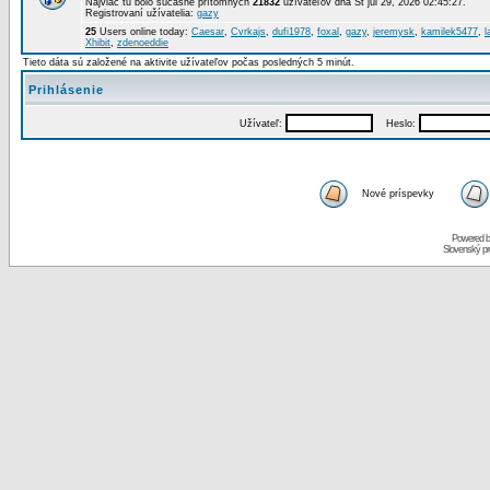
Najviac tu bolo súčasne prítomných
21832
užívateľov dňa St júl 29, 2026 02:45:27.
Registrovaní užívatelia:
gazy
25
Users online today:
Caesar
,
Cvrkajs
,
dufi1978
,
foxal
,
gazy
,
jeremysk
,
kamilek5477
,
l
Xhibit
,
zdenoeddie
Tieto dáta sú založené na aktivite užívateľov počas posledných 5 minút.
Prihlásenie
Užívateľ:
Heslo:
Nové príspevky
Powered 
Slovenský p