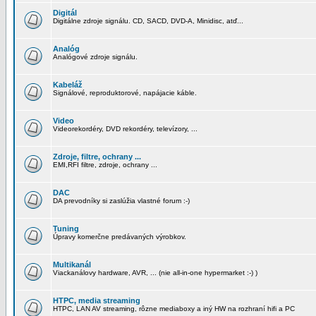
Digitál
Digitálne zdroje signálu. CD, SACD, DVD-A, Minidisc, atď...
Analóg
Analógové zdroje signálu.
Kabeláž
Signálové, reproduktorové, napájacie káble.
Video
Videorekordéry, DVD rekordéry, televízory, ...
Zdroje, filtre, ochrany ...
EMI,RFI filtre, zdroje, ochrany ...
DAC
DA prevodníky si zaslúžia vlastné forum :-)
Tuning
Úpravy komerčne predávaných výrobkov.
Multikanál
Viackanálovy hardware, AVR, ... (nie all-in-one hypermarket :-) )
HTPC, media streaming
HTPC, LAN AV streaming, rôzne mediaboxy a iný HW na rozhraní hifi a PC