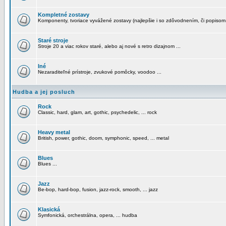
Kompletné zostavy
Komponenty, tvoriace vyvážené zostavy (najlepšie i so zdôvodnením, či popisom
Staré stroje
Stroje 20 a viac rokov staré, alebo aj nové s retro dizajnom ...
Iné
Nezaraditeľné prístroje, zvukové pomôcky, voodoo ...
Hudba a jej posluch
Rock
Classic, hard, glam, art, gothic, psychedelic, ... rock
Heavy metal
British, power, gothic, doom, symphonic, speed, ... metal
Blues
Blues ...
Jazz
Be-bop, hard-bop, fusion, jazz-rock, smooth, ... jazz
Klasická
Symfonická, orchestrálna, opera, ... hudba