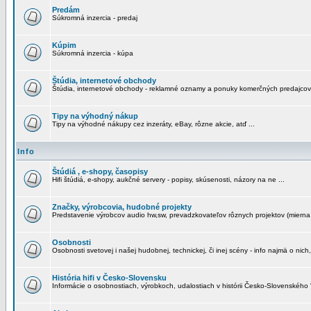
Predám
Súkromná inzercia - predaj
Kúpim
Súkromná inzercia - kúpa
Štúdia, internetové obchody
Štúdia, internetové obchody - reklamné oznamy a ponuky komerčných predajcov
Tipy na výhodný nákup
Tipy na výhodné nákupy cez inzeráty, eBay, rôzne akcie, atď ...
Info
Štúdiá , e-shopy, časopisy
Hifi štúdiá, e-shopy, aukčné servery - popisy, skúsenosti, názory na ne ...
Značky, výrobcovia, hudobné projekty
Predstavenie výrobcov audio hw,sw, prevadzkovateľov rôznych projektov (mierna 
Osobnosti
Osobnosti svetovej i našej hudobnej, technickej, či inej scény - info najmä o nich,
História hifi v Česko-Slovensku
Informácie o osobnostiach, výrobkoch, udalostiach v histórii Česko-Slovenského "