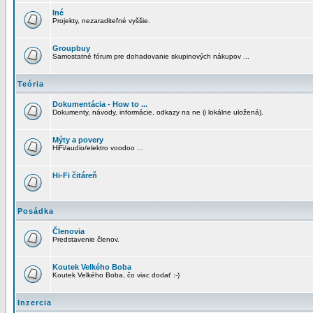
Iné
Projekty, nezaraditeľné vyššie.
Groupbuy
Samostatné fórum pre dohadovanie skupinových nákupov ...
Teória
Dokumentácia - How to ...
Dokumenty, návody, informácie, odkazy na ne (i lokálne uložená).
Mýty a povery
HiFi/audio/elektro voodoo ...
Hi-Fi čitáreň
Posádka
Členovia
Predstavenie členov.
Koutek Velkého Boba
Koutek Velkého Boba, čo viac dodať :-)
Inzercia