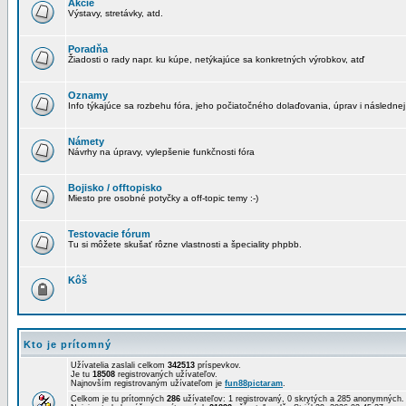
Akcie
Výstavy, stretávky, atd.
Poradňa
Žiadosti o rady napr. ku kúpe, netýkajúce sa konkretných výrobkov, atď
Oznamy
Info týkajúce sa rozbehu fóra, jeho počiatočného dolaďovania, úprav i následnej
Námety
Návrhy na úpravy, vylepšenie funkčnosti fóra
Bojisko / offtopisko
Miesto pre osobné potyčky a off-topic temy :-)
Testovacie fórum
Tu si môžete skušať rôzne vlastnosti a špeciality phpbb.
Kôš
Kto je prítomný
Užívatelia zaslali celkom
342513
príspevkov.
Je tu
18508
registrovaných užívateľov.
Najnovším registrovaným užívateľom je
fun88pictaram
.
Celkom je tu prítomných
286
užívateľov: 1 registrovaný, 0 skrytých a 285 anonymných