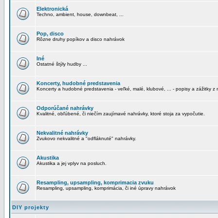
Elektronická
Techno, ambient, house, downbeat, ...
Pop, disco
Rôzne druhy popíkov a disco nahrávok
Iné
Ostatné štýly hudby ...
Koncerty, hudobné predstavenia
Koncerty a hudobné predstavenia - veľké, malé, klubové, ... - popisy a zážitky z 
Odporúčané nahrávky
Kvalitné, obľúbené, či niečím zaujímavé nahrávky, ktoré stoja za vypočutie.
Nekvalitné nahrávky
Zvukovo nekvalitné a "odfláknuté" nahrávky.
Akustika
Akustika a jej vplyv na posluch.
Resampling, upsampling, komprimacia zvuku
Resampling, upsampling, komprimácia, či iné úpravy nahrávok
DIY projekty