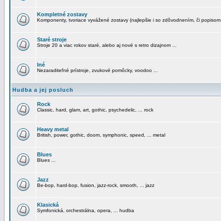
Kompletné zostavy
Komponenty, tvoriace vyvážené zostavy (najlepšie i so zdôvodnením, či popisom
Staré stroje
Stroje 20 a viac rokov staré, alebo aj nové s retro dizajnom ...
Iné
Nezaraditeľné prístroje, zvukové pomôcky, voodoo ...
Hudba a jej posluch
Rock
Classic, hard, glam, art, gothic, psychedelic, ... rock
Heavy metal
British, power, gothic, doom, symphonic, speed, ... metal
Blues
Blues ...
Jazz
Be-bop, hard-bop, fusion, jazz-rock, smooth, ... jazz
Klasická
Symfonická, orchestrálna, opera, ... hudba