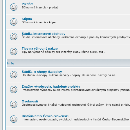
Predám
Súkromná inzercia - predaj
Kúpim
Súkromná inzercia - kúpa
Štúdia, internetové obchody
Štúdia, internetové obchody - reklamné oznamy a ponuky komerčných predajcov
Tipy na výhodný nákup
Tipy na výhodné nákupy cez inzeráty, eBay, rôzne akcie, atď ...
Info
Štúdiá , e-shopy, časopisy
Hifi štúdiá, e-shopy, aukčné servery - popisy, skúsenosti, názory na ne ...
Značky, výrobcovia, hudobné projekty
Predstavenie výrobcov audio hw,sw, prevadzkovateľov rôznych projektov (mierna 
Osobnosti
Osobnosti svetovej i našej hudobnej, technickej, či inej scény - info najmä o nich,
História hifi v Česko-Slovensku
Informácie o osobnostiach, výrobkoch, udalostiach v histórii Česko-Slovenského "