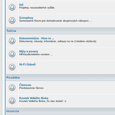
Iné
Projekty, nezaraditeľné vyššie.
Groupbuy
Samostatné fórum pre dohadovanie skupinových nákupov ...
Teória
Dokumentácia - How to ...
Dokumenty, návody, informácie, odkazy na ne (i lokálne uložená).
Mýty a povery
HiFi/audio/elektro voodoo ...
Hi-Fi čitáreň
Posádka
Členovia
Predstavenie členov.
Koutek Velkého Boba
Koutek Velkého Boba, čo viac dodať :-)
Inzercia