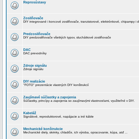
Reprosústavy
Zosilňovače
DIY integrované i koncové zosilňovače, tranzistorové, elektrónkové, chipampy i d
Predzosilňovače
DIY predzosilňovače všetkých typov, sluchátkové zosilňovače
DAC
DAC prevodníky
Zdroje signálu
Zdroje signálu
DIY realizácie
"FOTO" prezentácie vlastných DIY konštrukcií
Zaujímavé súčiastky a zapojenia
Súčiastky, princípy a zapojenia so zaujímavými vlastnosťami, využiteľné v DIY.
Kabeláž
Signálové, reproduktorové, napájacie a iné káble
Mechanické konštrukcie
Mechanické diely, skrinky, chladiče, ich výroba, opracovanie, kúpa, atď ...