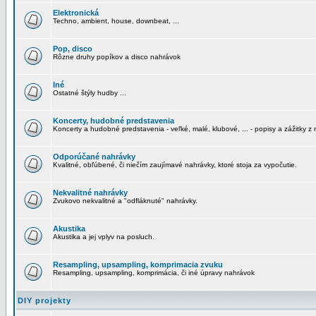
Elektronická
Techno, ambient, house, downbeat, ...
Pop, disco
Rôzne druhy popíkov a disco nahrávok
Iné
Ostatné štýly hudby ...
Koncerty, hudobné predstavenia
Koncerty a hudobné predstavenia - veľké, malé, klubové, ... - popisy a zážitky z 
Odporúčané nahrávky
Kvalitné, obľúbené, či niečím zaujímavé nahrávky, ktoré stoja za vypočutie.
Nekvalitné nahrávky
Zvukovo nekvalitné a "odfláknuté" nahrávky.
Akustika
Akustika a jej vplyv na posluch.
Resampling, upsampling, komprimacia zvuku
Resampling, upsampling, komprimácia, či iné úpravy nahrávok
DIY projekty