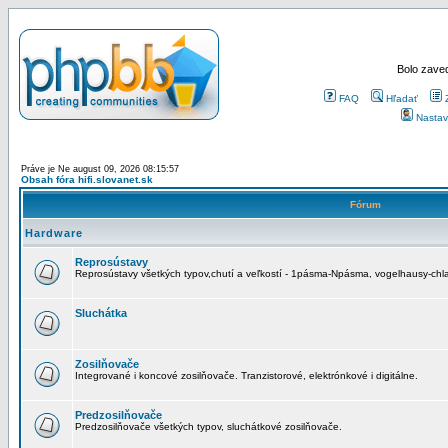
Bolo zaved
FAQ
Hľadať
Nastav
Práve je Ne august 09, 2026 08:15:57
Obsah fóra hifi.slovanet.sk
Fórum
Hardware
Reprosústavy
Reprosústavy všetkých typov,chutí a veľkostí - 1pásma-Npásma, vogelhausy-chla
Sluchátka
Zosilňovače
Integrované i koncové zosilňovače. Tranzistorové, elektrónkové i digitálne.
Predzosilňovače
Predzosilňovače všetkých typov, sluchátkové zosilňovače.