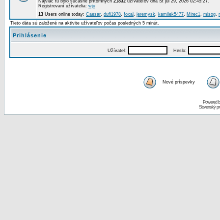
Najviac tu bolo súčasne prítomných
21832
užívateľov dňa St júl 29, 2026 02:45:27.
Registrovaní užívatelia:
wju
13
Users online today:
Caesar
,
dufi1978
,
foxal
,
jeremysk
,
kamilek5477
,
Mirec1
,
misog
,
Tieto dáta sú založené na aktivite užívateľov počas posledných 5 minút.
Prihlásenie
Užívateľ:
Heslo:
Nové príspevky
Powered 
Slovenský p