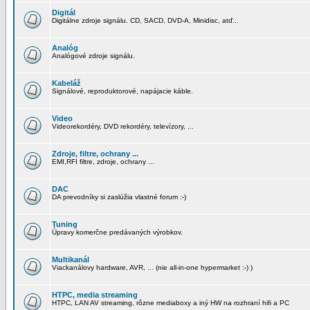
Digitál
Digitálne zdroje signálu. CD, SACD, DVD-A, Minidisc, atď...
Analóg
Analógové zdroje signálu.
Kabeláž
Signálové, reproduktorové, napájacie káble.
Video
Videorekordéry, DVD rekordéry, televízory, ...
Zdroje, filtre, ochrany ...
EMI,RFI filtre, zdroje, ochrany ...
DAC
DA prevodníky si zaslúžia vlastné forum :-)
Tuning
Úpravy komerčne predávaných výrobkov.
Multikanál
Viackanálovy hardware, AVR, ... (nie all-in-one hypermarket :-) )
HTPC, media streaming
HTPC, LAN AV streaming, rôzne mediaboxy a iný HW na rozhraní hifi a PC