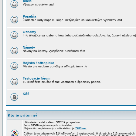
Akcie
Výstavy, stretávky, atd.
Poradňa
Žiadosti o rady napr. ku kúpe, netýkajúce sa konkretných výrobkov, atď
Oznamy
Info týkajúce sa rozbehu fóra, jeho počiatočného dolaďovania, úprav i následnej
Námety
Návrhy na úpravy, vylepšenie funkčnosti fóra
Bojisko / offtopisko
Miesto pre osobné potyčky a off-topic temy :-)
Testovacie fórum
Tu si môžete skušať rôzne vlastnosti a špeciality phpbb.
Kôš
Kto je prítomný
Užívatelia zaslali celkom
342512
príspevkov.
Je tu
18506
registrovaných užívateľov.
Najnovším registrovaným užívateľom je
7789fnet
.
Celkom je tu prítomných
214
užívateľov: 1 registrovaný, 0 skrytých a 213 anonymných