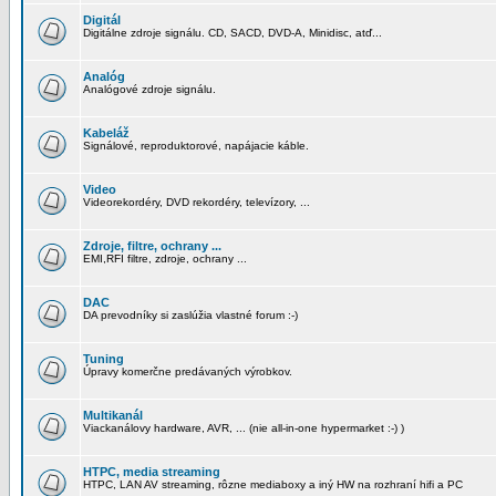
Digitál
Digitálne zdroje signálu. CD, SACD, DVD-A, Minidisc, atď...
Analóg
Analógové zdroje signálu.
Kabeláž
Signálové, reproduktorové, napájacie káble.
Video
Videorekordéry, DVD rekordéry, televízory, ...
Zdroje, filtre, ochrany ...
EMI,RFI filtre, zdroje, ochrany ...
DAC
DA prevodníky si zaslúžia vlastné forum :-)
Tuning
Úpravy komerčne predávaných výrobkov.
Multikanál
Viackanálovy hardware, AVR, ... (nie all-in-one hypermarket :-) )
HTPC, media streaming
HTPC, LAN AV streaming, rôzne mediaboxy a iný HW na rozhraní hifi a PC