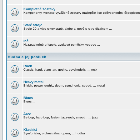
Kompletné zostavy
Komponenty, tvoriace vyvážené zostavy (najlepšie i so zdôvodnením, či popisom
Staré stroje
Stroje 20 a viac rokov staré, alebo aj nové s retro dizajnom ...
Iné
Nezaraditeľné prístroje, zvukové pomôcky, voodoo ...
Hudba a jej posluch
Rock
Classic, hard, glam, art, gothic, psychedelic, ... rock
Heavy metal
British, power, gothic, doom, symphonic, speed, ... metal
Blues
Blues ...
Jazz
Be-bop, hard-bop, fusion, jazz-rock, smooth, ... jazz
Klasická
Symfonická, orchestrálna, opera, ... hudba