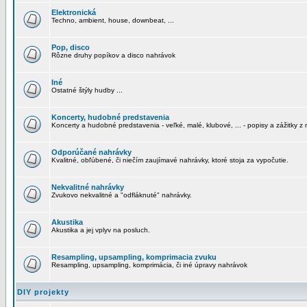
Elektronická
Techno, ambient, house, downbeat, ...
Pop, disco
Rôzne druhy popíkov a disco nahrávok
Iné
Ostatné štýly hudby ...
Koncerty, hudobné predstavenia
Koncerty a hudobné predstavenia - veľké, malé, klubové, ... - popisy a zážitky z 
Odporúčané nahrávky
Kvalitné, obľúbené, či niečím zaujímavé nahrávky, ktoré stoja za vypočutie.
Nekvalitné nahrávky
Zvukovo nekvalitné a "odfláknuté" nahrávky.
Akustika
Akustika a jej vplyv na posluch.
Resampling, upsampling, komprimacia zvuku
Resampling, upsampling, komprimácia, či iné úpravy nahrávok
DIY projekty