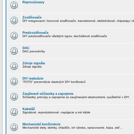
Reprosústavy
Zosilňovače
DIY integrované i koncové zosilňovače, tranzistorové, elektrónkové, chipampy i d
Predzosilňovače
DIY predzosilňovače všetkých typov, sluchátkové zosilňovače
DAC
DAC prevodníky
Zdroje signálu
Zdroje signálu
DIY realizácie
"FOTO" prezentácie vlastných DIY konštrukcií
Zaujímavé súčiastky a zapojenia
Súčiastky, princípy a zapojenia so zaujímavými vlastnosťami, využiteľné v DIY.
Kabeláž
Signálové, reproduktorové, napájacie a iné káble
Mechanické konštrukcie
Mechanické diely, skrinky, chladiče, ich výroba, opracovanie, kúpa, atď ...