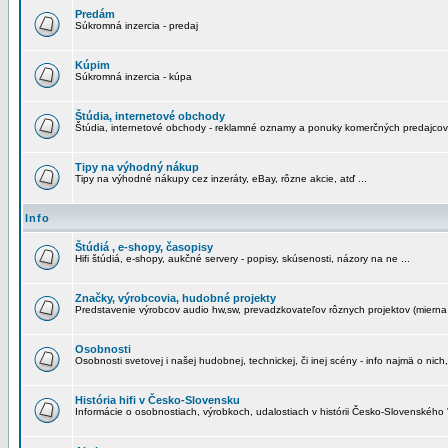
Predám
Súkromná inzercia - predaj
Kúpim
Súkromná inzercia - kúpa
Štúdia, internetové obchody
Štúdia, internetové obchody - reklamné oznamy a ponuky komerčných predajcov
Tipy na výhodný nákup
Tipy na výhodné nákupy cez inzeráty, eBay, rôzne akcie, atď ...
Info
Štúdiá , e-shopy, časopisy
Hifi štúdiá, e-shopy, aukčné servery - popisy, skúsenosti, názory na ne ...
Značky, výrobcovia, hudobné projekty
Predstavenie výrobcov audio hw,sw, prevadzkovateľov rôznych projektov (mierna 
Osobnosti
Osobnosti svetovej i našej hudobnej, technickej, či inej scény - info najmä o nich,
História hifi v Česko-Slovensku
Informácie o osobnostiach, výrobkoch, udalostiach v histórii Česko-Slovenského "