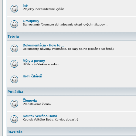
Iné
Projekty, nezaraditeľné vyššie.
Groupbuy
Samostatné fórum pre dohadovanie skupinových nákupov ...
Teória
Dokumentácia - How to ...
Dokumenty, návody, informácie, odkazy na ne (i lokálne uložená).
Mýty a povery
HiFi/audio/elektro voodoo ...
Hi-Fi čitáreň
Posádka
Členovia
Predstavenie členov.
Koutek Velkého Boba
Koutek Velkého Boba, čo viac dodať :-)
Inzercia