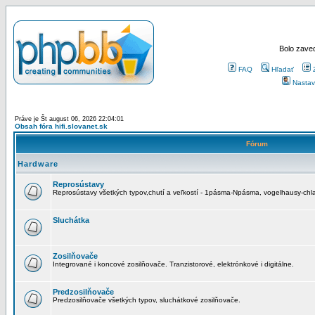
Bolo zaved
FAQ
Hľadať
Nastav
Práve je Št august 06, 2026 22:04:01
Obsah fóra hifi.slovanet.sk
Fórum
Hardware
Reprosústavy
Reprosústavy všetkých typov,chutí a veľkostí - 1pásma-Npásma, vogelhausy-chla
Sluchátka
Zosilňovače
Integrované i koncové zosilňovače. Tranzistorové, elektrónkové i digitálne.
Predzosilňovače
Predzosilňovače všetkých typov, sluchátkové zosilňovače.