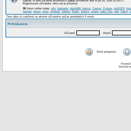
Najviac tu bolo súčasne prítomných
21832
užívateľov dňa St júl 29, 2026 02:45:27.
Registrovaní užívatelia: nikto nie je prítomný
38
Users online today:
alfa
,
babaudio
,
blesk666
,
bobcat
,
Caesar
,
Cvrkajs
,
dufi1978
,
foxa
pacient
,
pesve
,
petrs
,
regebob
,
roberto
,
Rudis
,
Staticx
,
strano
,
tatko Tom
,
tela
,
Zdeny
,
z
Tieto dáta sú založené na aktivite užívateľov počas posledných 5 minút.
Prihlásenie
Užívateľ:
Heslo:
Nové príspevky
Powered 
Slovenský p