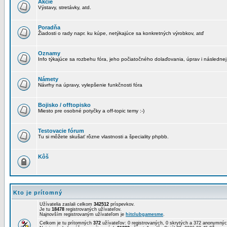
Akcie
Výstavy, stretávky, atd.
Poradňa
Žiadosti o rady napr. ku kúpe, netýkajúce sa konkretných výrobkov, atď
Oznamy
Info týkajúce sa rozbehu fóra, jeho počiatočného dolaďovania, úprav i následnej
Námety
Návrhy na úpravy, vylepšenie funkčnosti fóra
Bojisko / offtopisko
Miesto pre osobné potyčky a off-topic temy :-)
Testovacie fórum
Tu si môžete skušať rôzne vlastnosti a špeciality phpbb.
Kôš
Kto je prítomný
Užívatelia zaslali celkom
342512
príspevkov.
Je tu
18478
registrovaných užívateľov.
Najnovším registrovaným užívateľom je
hitclubgamesme
.
Celkom je tu prítomných
372
užívateľov: 0 registrovaných, 0 skrytých a 372 anonymn