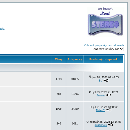
ácia
Zobraziť príspevky bez odpovedí
Témy
Príspevky
Posledný príspevok
Št jún 18, 2026 09:48:55
1773
31835
BV
Po júl 03, 2023 21:12:21
765
10244
Soaron
St júl 01, 2026 13:11:32
1096
34330
Milan75
Ut február 25, 2025 12:14:58
246
6031
austinhols