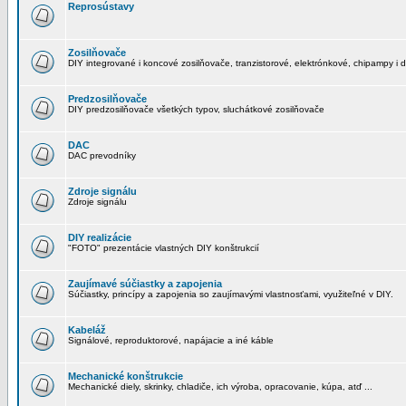
Reprosústavy
Zosilňovače
DIY integrované i koncové zosilňovače, tranzistorové, elektrónkové, chipampy i d
Predzosilňovače
DIY predzosilňovače všetkých typov, sluchátkové zosilňovače
DAC
DAC prevodníky
Zdroje signálu
Zdroje signálu
DIY realizácie
"FOTO" prezentácie vlastných DIY konštrukcií
Zaujímavé súčiastky a zapojenia
Súčiastky, princípy a zapojenia so zaujímavými vlastnosťami, využiteľné v DIY.
Kabeláž
Signálové, reproduktorové, napájacie a iné káble
Mechanické konštrukcie
Mechanické diely, skrinky, chladiče, ich výroba, opracovanie, kúpa, atď ...