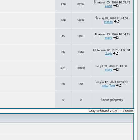
Št marec 05, 2026 10:05:45
279
8286
Quart
Št máj 28, 2026 21:44:59
629
5939
moses
Ut január 13, 2026 10:54:15
45
383
miero
Ut február 04, 2025 11:06:31
86
1314
Zakk
Pi júl 03, 2026 11:13:30
421
35880
miero
Po jún 12, 2023 18:59:10
28
186
tatko Tom
0
0
Žiadne príspevky
Časy uvádzané v GMT + 1 hodina