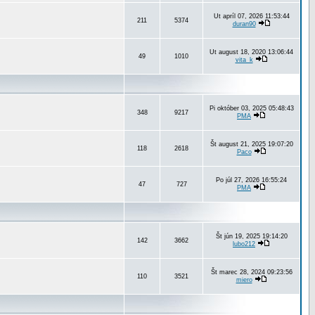
Ut apríl 07, 2026 11:53:44
211
5374
duran90
Ut august 18, 2020 13:06:44
49
1010
vita_k
Pi október 03, 2025 05:48:43
348
9217
PMA
Št august 21, 2025 19:07:20
118
2618
Paco
Po júl 27, 2026 16:55:24
47
727
PMA
Št jún 19, 2025 19:14:20
142
3662
lubo212
Št marec 28, 2024 09:23:56
110
3521
miero