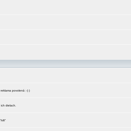
reklama povolená :-) )
 ich dielach.
hifi"