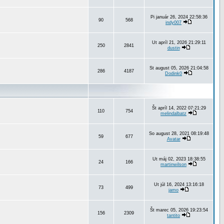
Pi január 26, 2024 22:58:36
90
568
indy007
Ut apríl 21, 2026 21:29:11
250
2841
dustin
St august 05, 2026 21:04:58
286
4187
Dodink0
Št apríl 14, 2022 07:21:29
110
754
melindalbatz
So august 28, 2021 08:19:48
59
677
Avatar
Ut máj 02, 2023 18:38:55
24
166
martinwilson
Ut júl 16, 2024 13:16:18
73
499
jamo
Št marec 05, 2026 19:23:54
156
2309
tantito