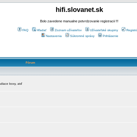
hifi.slovanet.sk
Bolo zavedene manualne potvrdzovanie registracii !!!
FAQ
Hľadať
Zoznam užívateľov
Užívateľské skupiny
Registr
Nastavenia
Súkromné správy
Prihlásenie
Fórum
diace boxy, atď