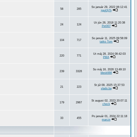
So január 29, 2022 06:12:41
58
285
tgp43j7h
Ut jún 26, 2018 11:20:38
24
124
Pet007
So január 11, 2025 09:58:09
104
717
tatko Tom
Ut máj 28, 2024 08:42:03
220
771
PMA
So máj 16, 2026 13:49:10
239
3328
blesk666
St júl 09, 2025 15:37:53
21
223
vlado.ba
St august 02, 2023 20:07:11
179
2967
check
Po január 01, 2024 22:11:18
33
455
marcin