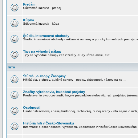
Predám
Súkromná inzercia - predaj
Kúpim
Súkromná inzercia - kúpa
Štúdia, internetové obchody
Štúdia, internetové obchody - reklamné oznamy a ponuky komerčných predajcov
Tipy na výhodný nákup
Tipy na výhodné nákupy cez inzeráty, eBay, rôzne akcie, atď ...
Info
Štúdiá , e-shopy, časopisy
Hifi štúdiá, e-shopy, aukčné servery - popisy, skúsenosti, názory na ne ...
Značky, výrobcovia, hudobné projekty
Predstavenie výrobcov audio hw,sw, prevadzkovateľov rôznych projektov (mierna 
Osobnosti
Osobnosti svetovej i našej hudobnej, technickej, či inej scény - info najmä o nich,
História hifi v Česko-Slovensku
Informácie o osobnostiach, výrobkoch, udalostiach v histórii Česko-Slovenského "