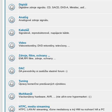
Digitál
Digitálne zdroje signálu. CD, SACD, DVD-A, Minidisc, atď...
Analóg
Analógové zdroje signálu.
Kabeláž
Signálové, reproduktorové, napájacie káble.
Video
Videorekordéry, DVD rekordéry, televízory, ...
Zdroje, filtre, ochrany ...
EMI,RFI filtre, zdroje, ochrany ...
DAC
DA prevodníky si zaslúžia vlastné forum :-)
Tuning
Úpravy komerčne predávaných výrobkov.
Multikanál
Viackanálovy hardware, AVR, ... (nie all-in-one hypermarket :-) )
HTPC, media streaming
HTPC, LAN AV streaming, rôzne mediaboxy a iný HW na rozhraní hifi a PC