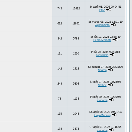
St apríl 01, 2026 09:04:51
743
12912
PMA
Št marec 05, 2026 13:21:19
632
11892
vajnorhifista
St jún 10, 2026 22:58:39
342
5788
Pedro Marantz
Pi júl 05, 2024 09:49:58
131
1530
austinhols
Št august 07, 2025 22:31:09
142
1418
Soaron
Št máj 07, 2026 14:23:56
248
5304
Staticx
Pi máj 30, 2025 10:10:50
74
1134
vlado.ba
So apríl 08, 2023 05:31:24
135
1044
CayoMacario
Ut apríl 01, 2025 11:46:05
178
3873
vlado.ba