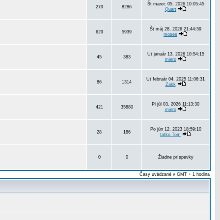
Št marec 05, 2026 10:05:45
279
8286
Quart
Št máj 28, 2026 21:44:59
629
5939
moses
Ut január 13, 2026 10:54:15
45
383
miero
Ut február 04, 2025 11:06:31
86
1314
Zakk
Pi júl 03, 2026 11:13:30
421
35880
miero
Po jún 12, 2023 18:59:10
28
186
tatko Tom
0
0
Žiadne príspevky
Časy uvádzané v GMT + 1 hodina