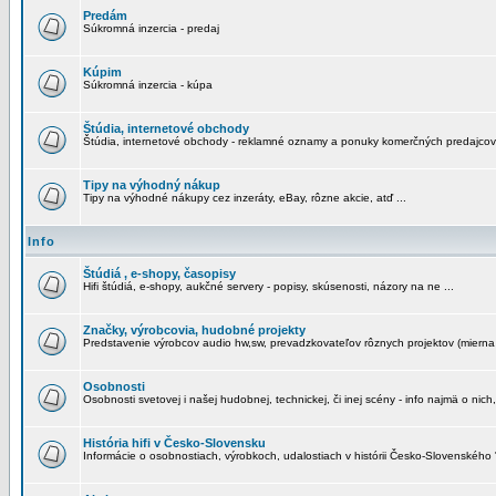
Predám
Súkromná inzercia - predaj
Kúpim
Súkromná inzercia - kúpa
Štúdia, internetové obchody
Štúdia, internetové obchody - reklamné oznamy a ponuky komerčných predajcov
Tipy na výhodný nákup
Tipy na výhodné nákupy cez inzeráty, eBay, rôzne akcie, atď ...
Info
Štúdiá , e-shopy, časopisy
Hifi štúdiá, e-shopy, aukčné servery - popisy, skúsenosti, názory na ne ...
Značky, výrobcovia, hudobné projekty
Predstavenie výrobcov audio hw,sw, prevadzkovateľov rôznych projektov (mierna 
Osobnosti
Osobnosti svetovej i našej hudobnej, technickej, či inej scény - info najmä o nich,
História hifi v Česko-Slovensku
Informácie o osobnostiach, výrobkoch, udalostiach v histórii Česko-Slovenského "