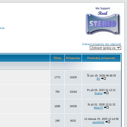
ácia
Zobraziť príspevky bez odpovedí
Témy
Príspevky
Posledný príspevok
Št jún 18, 2026 09:48:55
1773
31835
BV
Po júl 03, 2023 21:12:21
765
10244
Soaron
St júl 01, 2026 13:11:32
1096
34330
Milan75
Ut február 25, 2025 12:14:58
246
6031
austinhols