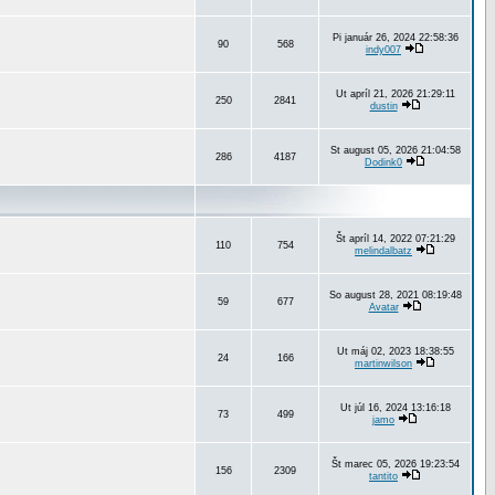
Pi január 26, 2024 22:58:36
90
568
indy007
Ut apríl 21, 2026 21:29:11
250
2841
dustin
St august 05, 2026 21:04:58
286
4187
Dodink0
Št apríl 14, 2022 07:21:29
110
754
melindalbatz
So august 28, 2021 08:19:48
59
677
Avatar
Ut máj 02, 2023 18:38:55
24
166
martinwilson
Ut júl 16, 2024 13:16:18
73
499
jamo
Št marec 05, 2026 19:23:54
156
2309
tantito