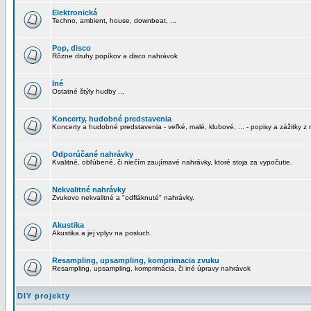
Elektronická
Techno, ambient, house, downbeat, ...
Pop, disco
Rôzne druhy popíkov a disco nahrávok
Iné
Ostatné štýly hudby ...
Koncerty, hudobné predstavenia
Koncerty a hudobné predstavenia - veľké, malé, klubové, ... - popisy a zážitky z 
Odporúčané nahrávky
Kvalitné, obľúbené, či niečím zaujímavé nahrávky, ktoré stoja za vypočutie.
Nekvalitné nahrávky
Zvukovo nekvalitné a "odfláknuté" nahrávky.
Akustika
Akustika a jej vplyv na posluch.
Resampling, upsampling, komprimacia zvuku
Resampling, upsampling, komprimácia, či iné úpravy nahrávok
DIY projekty