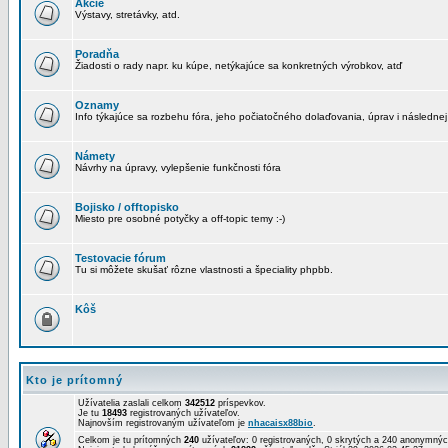
Akcie
Výstavy, stretávky, atd.
Poradňa
Žiadosti o rady napr. ku kúpe, netýkajúce sa konkretných výrobkov, atď
Oznamy
Info týkajúce sa rozbehu fóra, jeho počiatočného dolaďovania, úprav i následnej
Námety
Návrhy na úpravy, vylepšenie funkčnosti fóra
Bojisko / offtopisko
Miesto pre osobné potyčky a off-topic temy :-)
Testovacie fórum
Tu si môžete skušať rôzne vlastnosti a špeciality phpbb.
Kôš
Kto je prítomný
Užívatelia zaslali celkom
342512
príspevkov.
Je tu
18493
registrovaných užívateľov.
Najnovším registrovaným užívateľom je
nhacaisx88bio
.
Celkom je tu prítomných
240
užívateľov: 0 registrovaných, 0 skrytých a 240 anonymn