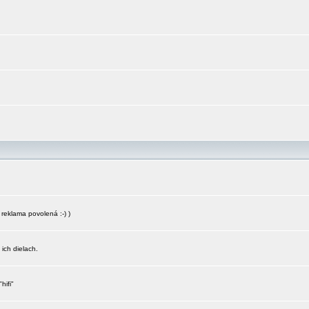
reklama povolená :-) )
 ich dielach.
hifi"