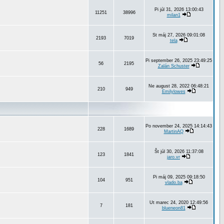
Pi júl 31, 2026 13:00:43
11251
38996
milan1
St máj 27, 2026 09:01:08
2193
7019
tela
Pi september 26, 2025 23:49:25
56
2195
Zalán Schuster
Ne august 28, 2022 06:48:21
210
949
Emilylowes
Po november 24, 2025 14:14:43
228
1689
MartinAQ
Št júl 30, 2026 11:37:08
123
1841
jaro.vr
Pi máj 09, 2025 09:18:50
104
951
vlado.ba
Ut marec 24, 2020 12:49:56
7
181
blueneon81