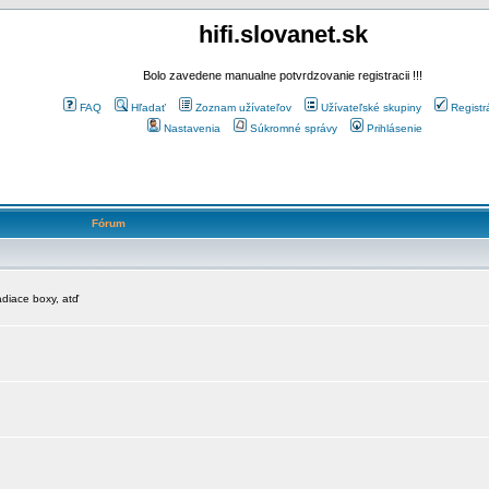
hifi.slovanet.sk
Bolo zavedene manualne potvrdzovanie registracii !!!
FAQ
Hľadať
Zoznam užívateľov
Užívateľské skupiny
Registr
Nastavenia
Súkromné správy
Prihlásenie
Fórum
diace boxy, atď