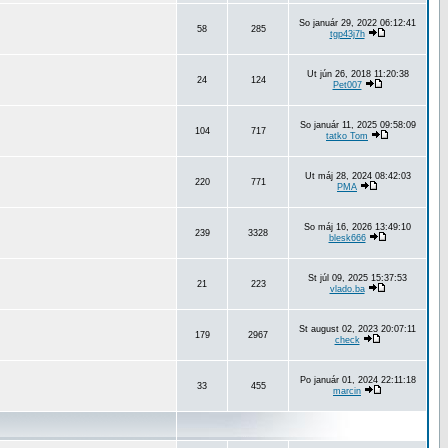
So január 29, 2022 06:12:41
58
285
tgp43j7h
Ut jún 26, 2018 11:20:38
24
124
Pet007
So január 11, 2025 09:58:09
104
717
tatko Tom
Ut máj 28, 2024 08:42:03
220
771
PMA
So máj 16, 2026 13:49:10
239
3328
blesk666
St júl 09, 2025 15:37:53
21
223
vlado.ba
St august 02, 2023 20:07:11
179
2967
check
Po január 01, 2024 22:11:18
33
455
marcin