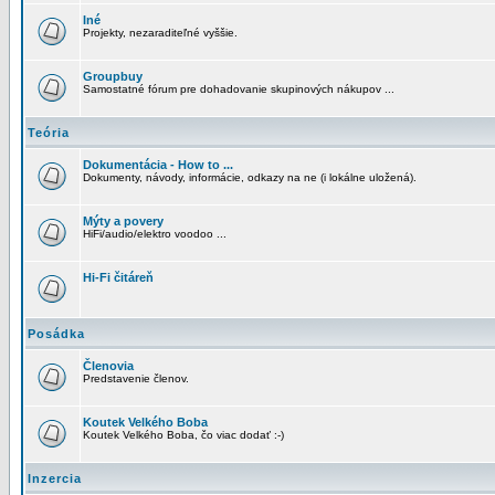
Iné
Projekty, nezaraditeľné vyššie.
Groupbuy
Samostatné fórum pre dohadovanie skupinových nákupov ...
Teória
Dokumentácia - How to ...
Dokumenty, návody, informácie, odkazy na ne (i lokálne uložená).
Mýty a povery
HiFi/audio/elektro voodoo ...
Hi-Fi čitáreň
Posádka
Členovia
Predstavenie členov.
Koutek Velkého Boba
Koutek Velkého Boba, čo viac dodať :-)
Inzercia