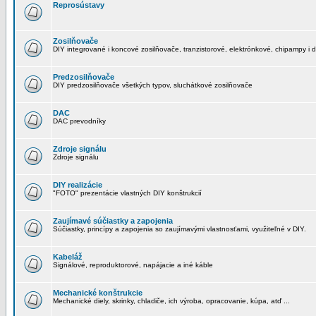
Reprosústavy
Zosilňovače
DIY integrované i koncové zosilňovače, tranzistorové, elektrónkové, chipampy i d
Predzosilňovače
DIY predzosilňovače všetkých typov, sluchátkové zosilňovače
DAC
DAC prevodníky
Zdroje signálu
Zdroje signálu
DIY realizácie
"FOTO" prezentácie vlastných DIY konštrukcií
Zaujímavé súčiastky a zapojenia
Súčiastky, princípy a zapojenia so zaujímavými vlastnosťami, využiteľné v DIY.
Kabeláž
Signálové, reproduktorové, napájacie a iné káble
Mechanické konštrukcie
Mechanické diely, skrinky, chladiče, ich výroba, opracovanie, kúpa, atď ...