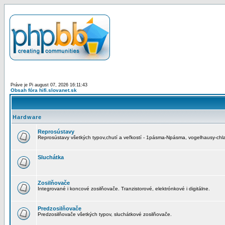
Práve je Pi august 07, 2026 16:11:43
Obsah fóra hifi.slovanet.sk
Hardware
Reprosústavy
Reprosústavy všetkých typov,chutí a veľkostí - 1pásma-Npásma, vogelhausy-chla
Sluchátka
Zosilňovače
Integrované i koncové zosilňovače. Tranzistorové, elektrónkové i digitálne.
Predzosilňovače
Predzosilňovače všetkých typov, sluchátkové zosilňovače.