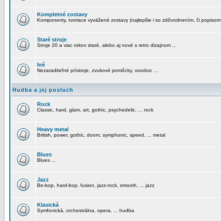
Kompletné zostavy
Komponenty, tvoriace vyvážené zostavy (najlepšie i so zdôvodnením, či popisom
Staré stroje
Stroje 20 a viac rokov staré, alebo aj nové s retro dizajnom ...
Iné
Nezaraditeľné prístroje, zvukové pomôcky, voodoo ...
Hudba a jej posluch
Rock
Classic, hard, glam, art, gothic, psychedelic, ... rock
Heavy metal
British, power, gothic, doom, symphonic, speed, ... metal
Blues
Blues ...
Jazz
Be-bop, hard-bop, fusion, jazz-rock, smooth, ... jazz
Klasická
Symfonická, orchestrálna, opera, ... hudba