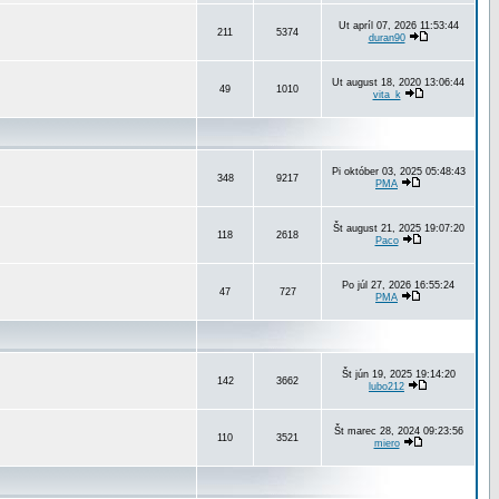
Ut apríl 07, 2026 11:53:44
211
5374
duran90
Ut august 18, 2020 13:06:44
49
1010
vita_k
Pi október 03, 2025 05:48:43
348
9217
PMA
Št august 21, 2025 19:07:20
118
2618
Paco
Po júl 27, 2026 16:55:24
47
727
PMA
Št jún 19, 2025 19:14:20
142
3662
lubo212
Št marec 28, 2024 09:23:56
110
3521
miero