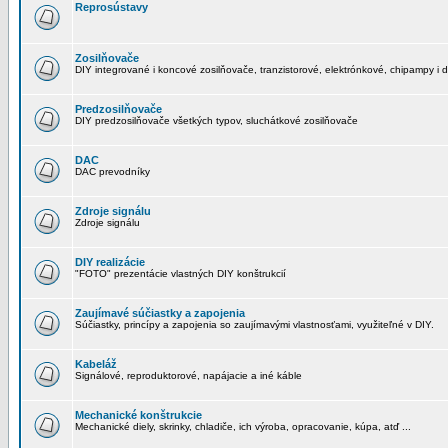
Reprosústavy
Zosilňovače
DIY integrované i koncové zosilňovače, tranzistorové, elektrónkové, chipampy i d
Predzosilňovače
DIY predzosilňovače všetkých typov, sluchátkové zosilňovače
DAC
DAC prevodníky
Zdroje signálu
Zdroje signálu
DIY realizácie
"FOTO" prezentácie vlastných DIY konštrukcií
Zaujímavé súčiastky a zapojenia
Súčiastky, princípy a zapojenia so zaujímavými vlastnosťami, využiteľné v DIY.
Kabeláž
Signálové, reproduktorové, napájacie a iné káble
Mechanické konštrukcie
Mechanické diely, skrinky, chladiče, ich výroba, opracovanie, kúpa, atď ...