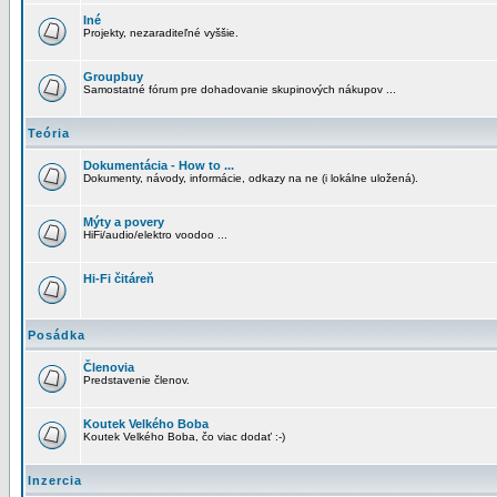
Iné
Projekty, nezaraditeľné vyššie.
Groupbuy
Samostatné fórum pre dohadovanie skupinových nákupov ...
Teória
Dokumentácia - How to ...
Dokumenty, návody, informácie, odkazy na ne (i lokálne uložená).
Mýty a povery
HiFi/audio/elektro voodoo ...
Hi-Fi čitáreň
Posádka
Členovia
Predstavenie členov.
Koutek Velkého Boba
Koutek Velkého Boba, čo viac dodať :-)
Inzercia