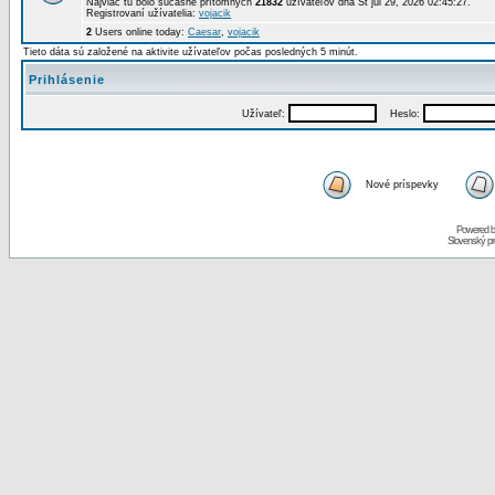
Najviac tu bolo súčasne prítomných
21832
užívateľov dňa St júl 29, 2026 02:45:27.
Registrovaní užívatelia:
vojacik
2
Users online today:
Caesar
,
vojacik
Tieto dáta sú založené na aktivite užívateľov počas posledných 5 minút.
Prihlásenie
Užívateľ:
Heslo:
Nové príspevky
Powered 
Slovenský p