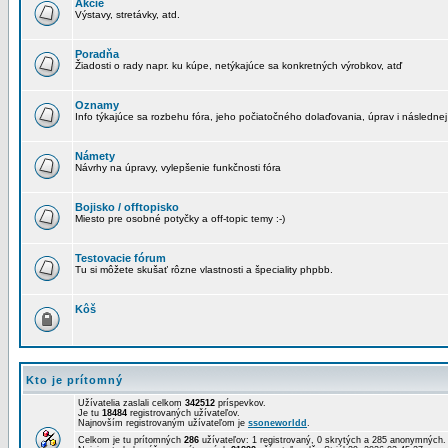
Akcie
Výstavy, stretávky, atd.
Poradňa
Žiadosti o rady napr. ku kúpe, netýkajúce sa konkretných výrobkov, atď
Oznamy
Info týkajúce sa rozbehu fóra, jeho počiatočného dolaďovania, úprav i následnej
Námety
Návrhy na úpravy, vylepšenie funkčnosti fóra
Bojisko / offtopisko
Miesto pre osobné potyčky a off-topic temy :-)
Testovacie fórum
Tu si môžete skušať rôzne vlastnosti a špeciality phpbb.
Kôš
Kto je prítomný
Užívatelia zaslali celkom
342512
príspevkov.
Je tu
18484
registrovaných užívateľov.
Najnovším registrovaným užívateľom je
ssoneworldd
.
Celkom je tu prítomných
286
užívateľov: 1 registrovaný, 0 skrytých a 285 anonymných