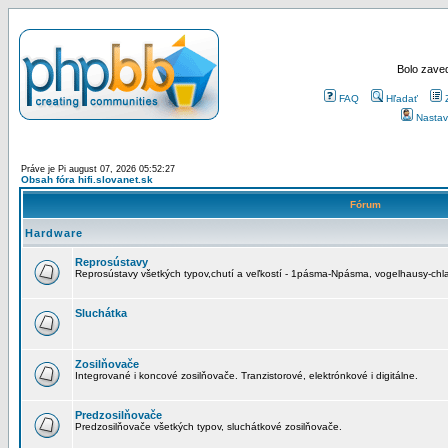
Bolo zaved
FAQ
Hľadať
Nastav
Práve je Pi august 07, 2026 05:52:27
Obsah fóra hifi.slovanet.sk
Fórum
Hardware
Reprosústavy
Reprosústavy všetkých typov,chutí a veľkostí - 1pásma-Npásma, vogelhausy-chla
Sluchátka
Zosilňovače
Integrované i koncové zosilňovače. Tranzistorové, elektrónkové i digitálne.
Predzosilňovače
Predzosilňovače všetkých typov, sluchátkové zosilňovače.