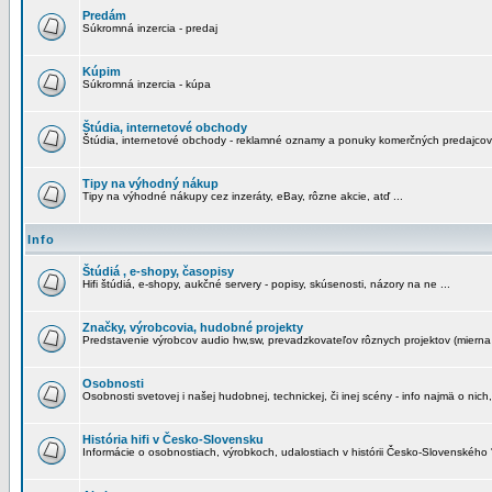
Predám
Súkromná inzercia - predaj
Kúpim
Súkromná inzercia - kúpa
Štúdia, internetové obchody
Štúdia, internetové obchody - reklamné oznamy a ponuky komerčných predajcov
Tipy na výhodný nákup
Tipy na výhodné nákupy cez inzeráty, eBay, rôzne akcie, atď ...
Info
Štúdiá , e-shopy, časopisy
Hifi štúdiá, e-shopy, aukčné servery - popisy, skúsenosti, názory na ne ...
Značky, výrobcovia, hudobné projekty
Predstavenie výrobcov audio hw,sw, prevadzkovateľov rôznych projektov (mierna 
Osobnosti
Osobnosti svetovej i našej hudobnej, technickej, či inej scény - info najmä o nich,
História hifi v Česko-Slovensku
Informácie o osobnostiach, výrobkoch, udalostiach v histórii Česko-Slovenského "