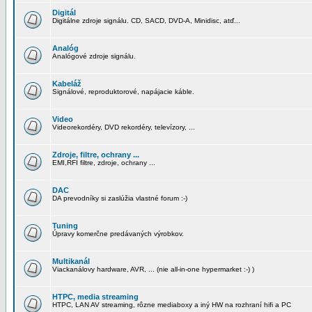
Digitál
Digitálne zdroje signálu. CD, SACD, DVD-A, Minidisc, atď...
Analóg
Analógové zdroje signálu.
Kabeláž
Signálové, reproduktorové, napájacie káble.
Video
Videorekordéry, DVD rekordéry, televízory, ...
Zdroje, filtre, ochrany ...
EMI,RFI filtre, zdroje, ochrany ...
DAC
DA prevodníky si zaslúžia vlastné forum :-)
Tuning
Úpravy komerčne predávaných výrobkov.
Multikanál
Viackanálovy hardware, AVR, ... (nie all-in-one hypermarket :-) )
HTPC, media streaming
HTPC, LAN AV streaming, rôzne mediaboxy a iný HW na rozhraní hifi a PC