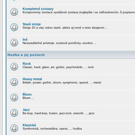
Kompletné zostavy
Komponenty, tvoriace vyvážené zostavy (najlepšie i so zdôvodnením, či popisom
Staré stroje
Stroje 20 a viac rokov staré, alebo aj nové s retro dizajnom ...
Iné
Nezaraditeľné prístroje, zvukové pomôcky, voodoo ...
Hudba a jej posluch
Rock
Classic, hard, glam, art, gothic, psychedelic, ... rock
Heavy metal
British, power, gothic, doom, symphonic, speed, ... metal
Blues
Blues ...
Jazz
Be-bop, hard-bop, fusion, jazz-rock, smooth, ... jazz
Klasická
Symfonická, orchestrálna, opera, ... hudba