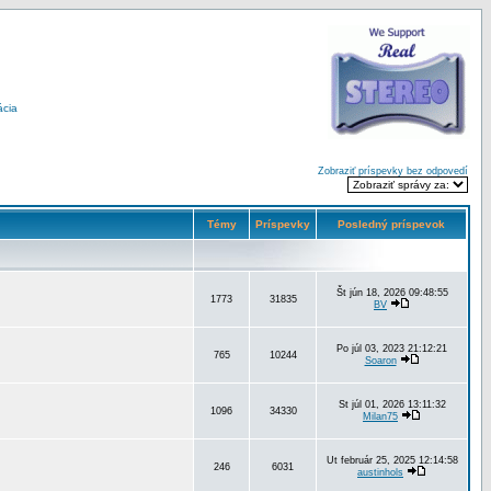
ácia
Zobraziť príspevky bez odpovedí
Témy
Príspevky
Posledný príspevok
Št jún 18, 2026 09:48:55
1773
31835
BV
Po júl 03, 2023 21:12:21
765
10244
Soaron
St júl 01, 2026 13:11:32
1096
34330
Milan75
Ut február 25, 2025 12:14:58
246
6031
austinhols