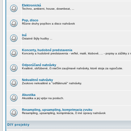
Elektronická
Techno, ambient, house, downbeat, ...
Pop, disco
Rôzne druhy popíkov a disco nahrávok
Iné
Ostatné štýly hudby ...
Koncerty, hudobné predstavenia
Koncerty a hudobné predstavenia - veľké, malé, klubové, ... - popisy a zážitky z 
Odporúčané nahrávky
Kvalitné, obľúbené, či niečím zaujímavé nahrávky, ktoré stoja za vypočutie.
Nekvalitné nahrávky
Zvukovo nekvalitné a "odfláknuté" nahrávky.
Akustika
Akustika a jej vplyv na posluch.
Resampling, upsampling, komprimacia zvuku
Resampling, upsampling, komprimácia, či iné úpravy nahrávok
DIY projekty