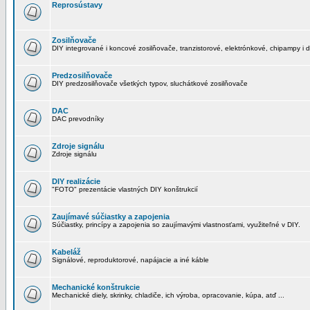
Reprosústavy
Zosilňovače
DIY integrované i koncové zosilňovače, tranzistorové, elektrónkové, chipampy i d
Predzosilňovače
DIY predzosilňovače všetkých typov, sluchátkové zosilňovače
DAC
DAC prevodníky
Zdroje signálu
Zdroje signálu
DIY realizácie
"FOTO" prezentácie vlastných DIY konštrukcií
Zaujímavé súčiastky a zapojenia
Súčiastky, princípy a zapojenia so zaujímavými vlastnosťami, využiteľné v DIY.
Kabeláž
Signálové, reproduktorové, napájacie a iné káble
Mechanické konštrukcie
Mechanické diely, skrinky, chladiče, ich výroba, opracovanie, kúpa, atď ...