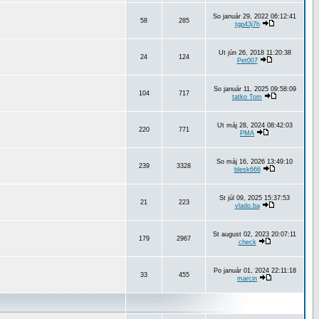
So január 29, 2022 06:12:41
58
285
tgp43j7h
Ut jún 26, 2018 11:20:38
24
124
Pet007
So január 11, 2025 09:58:09
104
717
tatko Tom
Ut máj 28, 2024 08:42:03
220
771
PMA
So máj 16, 2026 13:49:10
239
3328
blesk666
St júl 09, 2025 15:37:53
21
223
vlado.ba
St august 02, 2023 20:07:11
179
2967
check
Po január 01, 2024 22:11:18
33
455
marcin