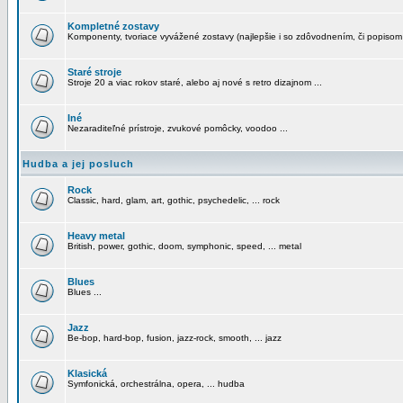
Kompletné zostavy
Komponenty, tvoriace vyvážené zostavy (najlepšie i so zdôvodnením, či popisom
Staré stroje
Stroje 20 a viac rokov staré, alebo aj nové s retro dizajnom ...
Iné
Nezaraditeľné prístroje, zvukové pomôcky, voodoo ...
Hudba a jej posluch
Rock
Classic, hard, glam, art, gothic, psychedelic, ... rock
Heavy metal
British, power, gothic, doom, symphonic, speed, ... metal
Blues
Blues ...
Jazz
Be-bop, hard-bop, fusion, jazz-rock, smooth, ... jazz
Klasická
Symfonická, orchestrálna, opera, ... hudba