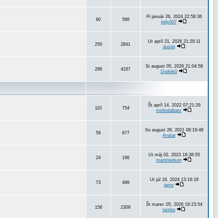
Pi január 26, 2024 22:58:36
90
568
indy007
Ut apríl 21, 2026 21:29:11
250
2841
dustin
St august 05, 2026 21:04:58
286
4187
Dodink0
Št apríl 14, 2022 07:21:29
110
754
melindalbatz
So august 28, 2021 08:19:48
59
677
Avatar
Ut máj 02, 2023 18:38:55
24
166
martinwilson
Ut júl 16, 2024 13:16:18
73
499
jamo
Št marec 05, 2026 19:23:54
156
2309
tantito