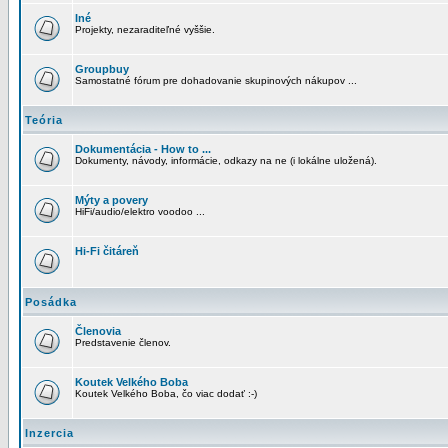
Iné
Projekty, nezaraditeľné vyššie.
Groupbuy
Samostatné fórum pre dohadovanie skupinových nákupov ...
Teória
Dokumentácia - How to ...
Dokumenty, návody, informácie, odkazy na ne (i lokálne uložená).
Mýty a povery
HiFi/audio/elektro voodoo ...
Hi-Fi čitáreň
Posádka
Členovia
Predstavenie členov.
Koutek Velkého Boba
Koutek Velkého Boba, čo viac dodať :-)
Inzercia