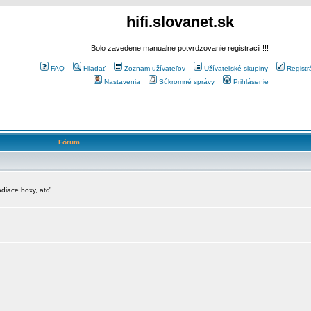
hifi.slovanet.sk
Bolo zavedene manualne potvrdzovanie registracii !!!
FAQ
Hľadať
Zoznam užívateľov
Užívateľské skupiny
Registr
Nastavenia
Súkromné správy
Prihlásenie
Fórum
diace boxy, atď