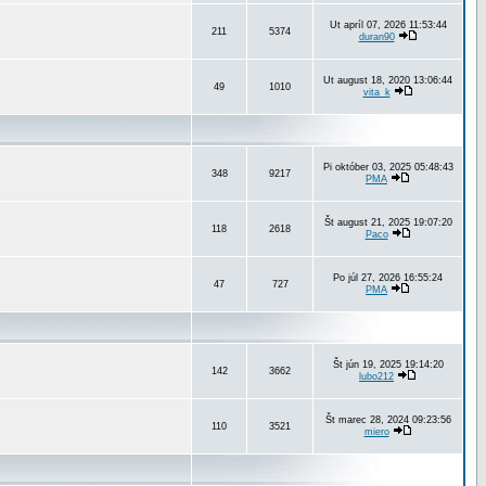
Ut apríl 07, 2026 11:53:44
211
5374
duran90
Ut august 18, 2020 13:06:44
49
1010
vita_k
Pi október 03, 2025 05:48:43
348
9217
PMA
Št august 21, 2025 19:07:20
118
2618
Paco
Po júl 27, 2026 16:55:24
47
727
PMA
Št jún 19, 2025 19:14:20
142
3662
lubo212
Št marec 28, 2024 09:23:56
110
3521
miero