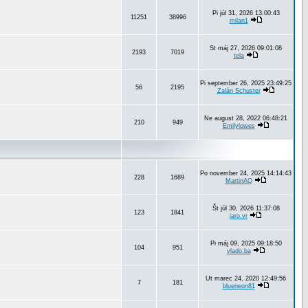
Pi júl 31, 2026 13:00:43
11251
38996
milan1
St máj 27, 2026 09:01:08
2193
7019
tela
Pi september 26, 2025 23:49:25
56
2195
Zalán Schuster
Ne august 28, 2022 06:48:21
210
949
Emilylowes
Po november 24, 2025 14:14:43
228
1689
MartinAQ
Št júl 30, 2026 11:37:08
123
1841
jaro.vr
Pi máj 09, 2025 09:18:50
104
951
vlado.ba
Ut marec 24, 2020 12:49:56
7
181
blueneon81