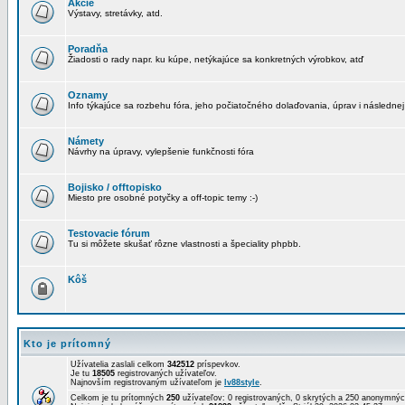
Akcie
Výstavy, stretávky, atd.
Poradňa
Žiadosti o rady napr. ku kúpe, netýkajúce sa konkretných výrobkov, atď
Oznamy
Info týkajúce sa rozbehu fóra, jeho počiatočného dolaďovania, úprav i následnej
Námety
Návrhy na úpravy, vylepšenie funkčnosti fóra
Bojisko / offtopisko
Miesto pre osobné potyčky a off-topic temy :-)
Testovacie fórum
Tu si môžete skušať rôzne vlastnosti a špeciality phpbb.
Kôš
Kto je prítomný
Užívatelia zaslali celkom
342512
príspevkov.
Je tu
18505
registrovaných užívateľov.
Najnovším registrovaným užívateľom je
lv88style
.
Celkom je tu prítomných
250
užívateľov: 0 registrovaných, 0 skrytých a 250 anonymn