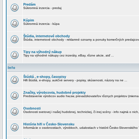
Predám
Súkromná inzercia - predaj
Kúpim
Súkromná inzercia - kúpa
Štúdia, internetové obchody
Štúdia, internetové obchody - reklamné oznamy a ponuky komerčných predajcov
Tipy na výhodný nákup
Tipy na výhodné nákupy cez inzeráty, eBay, rôzne akcie, atď ...
Info
Štúdiá , e-shopy, časopisy
Hifi štúdiá, e-shopy, aukčné servery - popisy, skúsenosti, názory na ne ...
Značky, výrobcovia, hudobné projekty
Predstavenie výrobcov audio hw,sw, prevadzkovateľov rôznych projektov (mierna 
Osobnosti
Osobnosti svetovej i našej hudobnej, technickej, či inej scény - info najmä o nich,
História hifi v Česko-Slovensku
Informácie o osobnostiach, výrobkoch, udalostiach v histórii Česko-Slovenského "