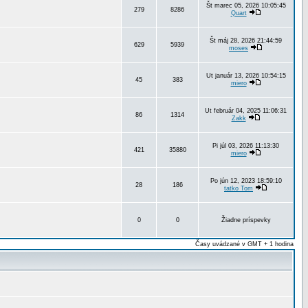
Št marec 05, 2026 10:05:45
279
8286
Quart
Št máj 28, 2026 21:44:59
629
5939
moses
Ut január 13, 2026 10:54:15
45
383
miero
Ut február 04, 2025 11:06:31
86
1314
Zakk
Pi júl 03, 2026 11:13:30
421
35880
miero
Po jún 12, 2023 18:59:10
28
186
tatko Tom
0
0
Žiadne príspevky
Časy uvádzané v GMT + 1 hodina