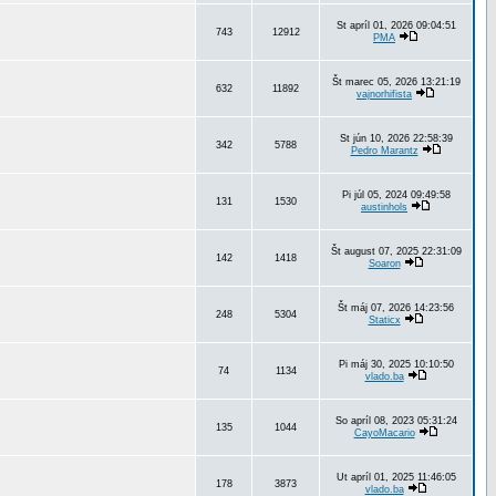
St apríl 01, 2026 09:04:51
743
12912
PMA
Št marec 05, 2026 13:21:19
632
11892
vajnorhifista
St jún 10, 2026 22:58:39
342
5788
Pedro Marantz
Pi júl 05, 2024 09:49:58
131
1530
austinhols
Št august 07, 2025 22:31:09
142
1418
Soaron
Št máj 07, 2026 14:23:56
248
5304
Staticx
Pi máj 30, 2025 10:10:50
74
1134
vlado.ba
So apríl 08, 2023 05:31:24
135
1044
CayoMacario
Ut apríl 01, 2025 11:46:05
178
3873
vlado.ba