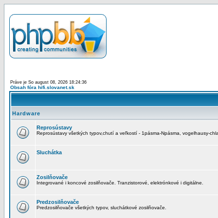
Práve je So august 08, 2026 18:24:36
Obsah fóra hifi.slovanet.sk
Hardware
Reprosústavy
Reprosústavy všetkých typov,chutí a veľkostí - 1pásma-Npásma, vogelhausy-chla
Sluchátka
Zosilňovače
Integrované i koncové zosilňovače. Tranzistorové, elektrónkové i digitálne.
Predzosilňovače
Predzosilňovače všetkých typov, sluchátkové zosilňovače.