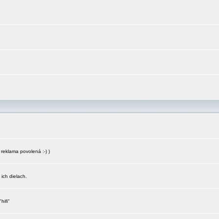
reklama povolená :-) )
 ich dielach.
hifi"