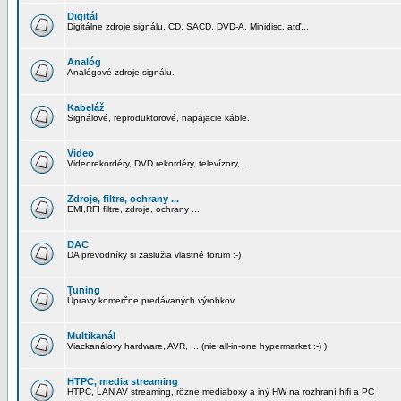
Digitál
Digitálne zdroje signálu. CD, SACD, DVD-A, Minidisc, atď...
Analóg
Analógové zdroje signálu.
Kabeláž
Signálové, reproduktorové, napájacie káble.
Video
Videorekordéry, DVD rekordéry, televízory, ...
Zdroje, filtre, ochrany ...
EMI,RFI filtre, zdroje, ochrany ...
DAC
DA prevodníky si zaslúžia vlastné forum :-)
Tuning
Úpravy komerčne predávaných výrobkov.
Multikanál
Viackanálovy hardware, AVR, ... (nie all-in-one hypermarket :-) )
HTPC, media streaming
HTPC, LAN AV streaming, rôzne mediaboxy a iný HW na rozhraní hifi a PC