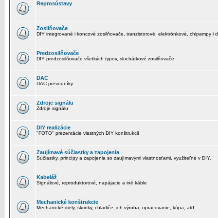
Reprosústavy
Zosilňovače
DIY integrované i koncové zosilňovače, tranzistorové, elektrónkové, chipampy i d
Predzosilňovače
DIY predzosilňovače všetkých typov, sluchátkové zosilňovače
DAC
DAC prevodníky
Zdroje signálu
Zdroje signálu
DIY realizácie
"FOTO" prezentácie vlastných DIY konštrukcií
Zaujímavé súčiastky a zapojenia
Súčiastky, princípy a zapojenia so zaujímavými vlastnosťami, využiteľné v DIY.
Kabeláž
Signálové, reproduktorové, napájacie a iné káble
Mechanické konštrukcie
Mechanické diely, skrinky, chladiče, ich výroba, opracovanie, kúpa, atď ...