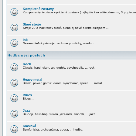
Kompletné zostavy
Komponenty, tvoriace vyvážené zostavy (najlepšie i so zdôvodnením, či popisom
Staré stroje
Stroje 20 a viac rokov staré, alebo aj nové s retro dizajnom ...
Iné
Nezaraditeľné prístroje, zvukové pomôcky, voodoo ...
Hudba a jej posluch
Rock
Classic, hard, glam, art, gothic, psychedelic, ... rock
Heavy metal
British, power, gothic, doom, symphonic, speed, ... metal
Blues
Blues ...
Jazz
Be-bop, hard-bop, fusion, jazz-rock, smooth, ... jazz
Klasická
Symfonická, orchestrálna, opera, ... hudba