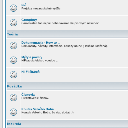
Iné
Projekty, nezaraditeľné vyššie.
Groupbuy
Samostatné fórum pre dohadovanie skupinových nákupov ...
Teória
Dokumentácia - How to ...
Dokumenty, návody, informácie, odkazy na ne (i lokálne uložená).
Mýty a povery
HiFi/audio/elektro voodoo ...
Hi-Fi čitáreň
Posádka
Členovia
Predstavenie členov.
Koutek Velkého Boba
Koutek Velkého Boba, čo viac dodať :-)
Inzercia