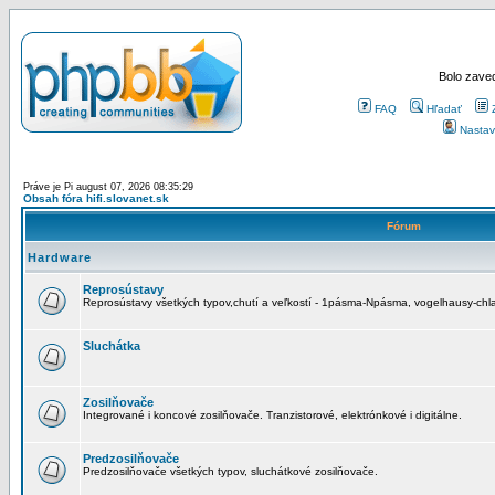
Bolo zaved
FAQ
Hľadať
Nastav
Práve je Pi august 07, 2026 08:35:29
Obsah fóra hifi.slovanet.sk
Fórum
Hardware
Reprosústavy
Reprosústavy všetkých typov,chutí a veľkostí - 1pásma-Npásma, vogelhausy-chla
Sluchátka
Zosilňovače
Integrované i koncové zosilňovače. Tranzistorové, elektrónkové i digitálne.
Predzosilňovače
Predzosilňovače všetkých typov, sluchátkové zosilňovače.