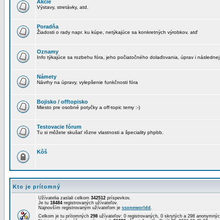
Akcie
Výstavy, stretávky, atd.
Poradňa
Žiadosti o rady napr. ku kúpe, netýkajúce sa konkretných výrobkov, atď
Oznamy
Info týkajúce sa rozbehu fóra, jeho počiatočného dolaďovania, úprav i následnej
Námety
Návrhy na úpravy, vylepšenie funkčnosti fóra
Bojisko / offtopisko
Miesto pre osobné potyčky a off-topic temy :-)
Testovacie fórum
Tu si môžete skušať rôzne vlastnosti a špeciality phpbb.
Kôš
Kto je prítomný
Užívatelia zaslali celkom
342512
príspevkov.
Je tu
18484
registrovaných užívateľov.
Najnovším registrovaným užívateľom je
ssoneworldd
.
Celkom je tu prítomných
298
užívateľov: 0 registrovaných, 0 skrytých a 298 anonymn