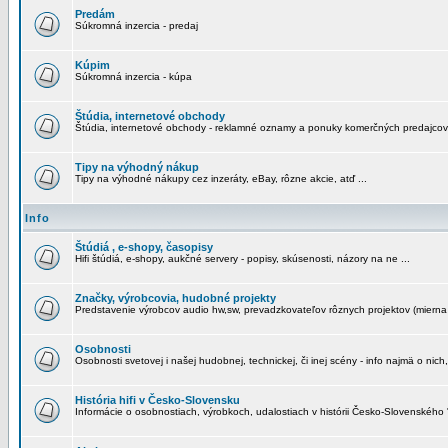
Predám
Súkromná inzercia - predaj
Kúpim
Súkromná inzercia - kúpa
Štúdia, internetové obchody
Štúdia, internetové obchody - reklamné oznamy a ponuky komerčných predajcov
Tipy na výhodný nákup
Tipy na výhodné nákupy cez inzeráty, eBay, rôzne akcie, atď ...
Info
Štúdiá , e-shopy, časopisy
Hifi štúdiá, e-shopy, aukčné servery - popisy, skúsenosti, názory na ne ...
Značky, výrobcovia, hudobné projekty
Predstavenie výrobcov audio hw,sw, prevadzkovateľov rôznych projektov (mierna 
Osobnosti
Osobnosti svetovej i našej hudobnej, technickej, či inej scény - info najmä o nich,
História hifi v Česko-Slovensku
Informácie o osobnostiach, výrobkoch, udalostiach v histórii Česko-Slovenského "