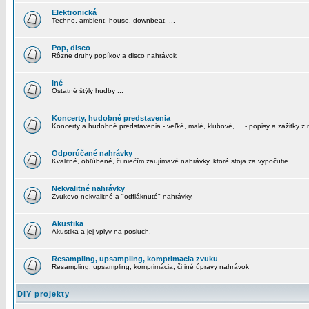
Elektronická
Techno, ambient, house, downbeat, ...
Pop, disco
Rôzne druhy popíkov a disco nahrávok
Iné
Ostatné štýly hudby ...
Koncerty, hudobné predstavenia
Koncerty a hudobné predstavenia - veľké, malé, klubové, ... - popisy a zážitky z 
Odporúčané nahrávky
Kvalitné, obľúbené, či niečím zaujímavé nahrávky, ktoré stoja za vypočutie.
Nekvalitné nahrávky
Zvukovo nekvalitné a "odfláknuté" nahrávky.
Akustika
Akustika a jej vplyv na posluch.
Resampling, upsampling, komprimacia zvuku
Resampling, upsampling, komprimácia, či iné úpravy nahrávok
DIY projekty