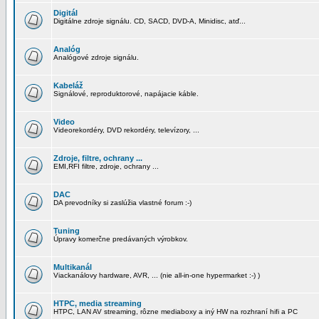
Digitál
Digitálne zdroje signálu. CD, SACD, DVD-A, Minidisc, atď...
Analóg
Analógové zdroje signálu.
Kabeláž
Signálové, reproduktorové, napájacie káble.
Video
Videorekordéry, DVD rekordéry, televízory, ...
Zdroje, filtre, ochrany ...
EMI,RFI filtre, zdroje, ochrany ...
DAC
DA prevodníky si zaslúžia vlastné forum :-)
Tuning
Úpravy komerčne predávaných výrobkov.
Multikanál
Viackanálovy hardware, AVR, ... (nie all-in-one hypermarket :-) )
HTPC, media streaming
HTPC, LAN AV streaming, rôzne mediaboxy a iný HW na rozhraní hifi a PC