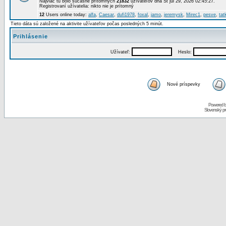
Najviac tu bolo súčasne prítomných
21832
užívateľov dňa St júl 29, 2026 02:45:27.
Registrovaní užívatelia: nikto nie je prítomný
12
Users online today:
alfa
,
Caesar
,
dufi1978
,
foxal
,
jamo
,
jeremysk
,
Mirec1
,
pesve
,
tat
Tieto dáta sú založené na aktivite užívateľov počas posledných 5 minút.
Prihlásenie
Užívateľ:
Heslo:
Nové príspevky
Powered 
Slovenský p