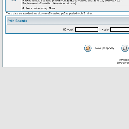
Najviac tu bolo súčasne prítomných
21832
užívateľov dňa St júl 29, 2026 02:45:27.
Registrovaní užívatelia: nikto nie je prítomný
0
Users online today: None
Tieto dáta sú založené na aktivite užívateľov počas posledných 5 minút.
Prihlásenie
Užívateľ:
Heslo:
Nové príspevky
Powered 
Slovenský p