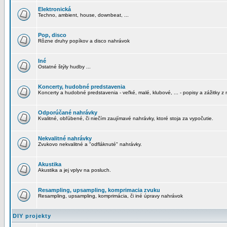
Elektronická
Techno, ambient, house, downbeat, ...
Pop, disco
Rôzne druhy popíkov a disco nahrávok
Iné
Ostatné štýly hudby ...
Koncerty, hudobné predstavenia
Koncerty a hudobné predstavenia - veľké, malé, klubové, ... - popisy a zážitky z 
Odporúčané nahrávky
Kvalitné, obľúbené, či niečím zaujímavé nahrávky, ktoré stoja za vypočutie.
Nekvalitné nahrávky
Zvukovo nekvalitné a "odfláknuté" nahrávky.
Akustika
Akustika a jej vplyv na posluch.
Resampling, upsampling, komprimacia zvuku
Resampling, upsampling, komprimácia, či iné úpravy nahrávok
DIY projekty