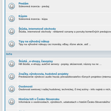
Predám
Súkromná inzercia - predaj
Kúpim
Súkromná inzercia - kúpa
Štúdia, internetové obchody
Štúdia, internetové obchody - reklamné oznamy a ponuky komerčných predajcov
Tipy na výhodný nákup
Tipy na výhodné nákupy cez inzeráty, eBay, rôzne akcie, atď ...
Info
Štúdiá , e-shopy, časopisy
Hifi štúdiá, e-shopy, aukčné servery - popisy, skúsenosti, názory na ne ...
Značky, výrobcovia, hudobné projekty
Predstavenie výrobcov audio hw,sw, prevadzkovateľov rôznych projektov (mierna 
Osobnosti
Osobnosti svetovej i našej hudobnej, technickej, či inej scény - info najmä o nich,
História hifi v Česko-Slovensku
Informácie o osobnostiach, výrobkoch, udalostiach v histórii Česko-Slovenského "