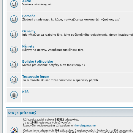
Akcie
Výstavy, stretávky, atd.
Poradňa
Žiadosti o rady napr. ku kúpe, netýkajúce sa konkretných výrobkov, atď
Oznamy
Info týkajúce sa rozbehu fóra, jeho počiatočného dolaďovania, úprav i následnej
Námety
Návrhy na úpravy, vylepšenie funkčnosti fóra
Bojisko / offtopisko
Miesto pre osobné potyčky a off-topic temy :-)
Testovacie fórum
Tu si môžete skušať rôzne vlastnosti a špeciality phpbb.
Kôš
Kto je prítomný
Užívatelia zaslali celkom
342512
príspevkov.
Je tu
18478
registrovaných užívateľov.
Najnovším registrovaným užívateľom je
hitclubgamesme
.
Celkom je tu prítomných
409
užívateľov: 0 registrovaných, 0 skrytých a 409 anonymn