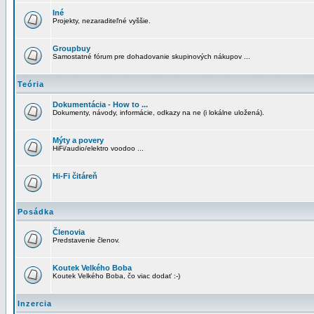
Iné
Projekty, nezaraditeľné vyššie.
Groupbuy
Samostatné fórum pre dohadovanie skupinových nákupov ...
Teória
Dokumentácia - How to ...
Dokumenty, návody, informácie, odkazy na ne (i lokálne uložená).
Mýty a povery
HiFi/audio/elektro voodoo ...
Hi-Fi čitáreň
Posádka
Členovia
Predstavenie členov.
Koutek Velkého Boba
Koutek Velkého Boba, čo viac dodať :-)
Inzercia