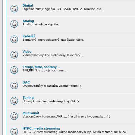
Digitál
Digitálne zdroje signálu. CD, SACD, DVD-A, Minidisc, atď...
Analóg
Analógové zdroje signálu.
Kabeláž
Signálové, reproduktorové, napájacie káble.
Video
Videorekordéry, DVD rekordéry, televízory, ...
Zdroje, filtre, ochrany ...
EMI,RFI filtre, zdroje, ochrany ...
DAC
DA prevodníky si zaslúžia vlastné forum :-)
Tuning
Úpravy komerčne predávaných výrobkov.
Multikanál
Viackanálovy hardware, AVR, ... (nie all-in-one hypermarket :-) )
HTPC, media streaming
HTPC, LAN AV streaming, rôzne mediaboxy a iný HW na rozhraní hifi a PC