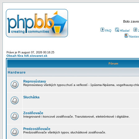
Bolo zaved
FAQ
Hľadať
Nastav
Práve je Pi august 07, 2026 00:16:25
Obsah fóra hifi.slovanet.sk
Fórum
Hardware
Reprosústavy
Reprosústavy všetkých typov,chutí a veľkostí - 1pásma-Npásma, vogelhausy-chla
Sluchátka
Zosilňovače
Integrované i koncové zosilňovače. Tranzistorové, elektrónkové i digitálne.
Predzosilňovače
Predzosilňovače všetkých typov, sluchátkové zosilňovače.