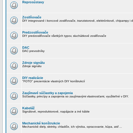
Reprosústavy
Zosilňovače
DIY integrované i koncové zosilňovače, tranzistorové, elektrónkové, chipampy i d
Predzosilňovače
DIY predzosilňovače všetkých typov, sluchátkové zosilňovače
DAC
DAC prevodníky
Zdroje signálu
Zdroje signálu
DIY realizácie
"FOTO" prezentácie vlastných DIY konštrukcií
Zaujímavé súčiastky a zapojenia
Súčiastky, princípy a zapojenia so zaujímavými vlastnosťami, využiteľné v DIY.
Kabeláž
Signálové, reproduktorové, napájacie a iné káble
Mechanické konštrukcie
Mechanické diely, skrinky, chladiče, ich výroba, opracovanie, kúpa, atď ...