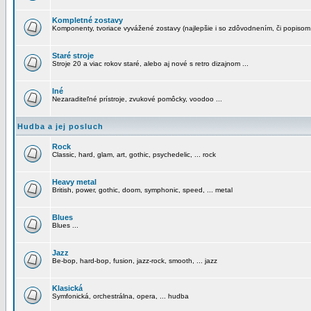
Kompletné zostavy
Komponenty, tvoriace vyvážené zostavy (najlepšie i so zdôvodnením, či popisom
Staré stroje
Stroje 20 a viac rokov staré, alebo aj nové s retro dizajnom ...
Iné
Nezaraditeľné prístroje, zvukové pomôcky, voodoo ...
Hudba a jej posluch
Rock
Classic, hard, glam, art, gothic, psychedelic, ... rock
Heavy metal
British, power, gothic, doom, symphonic, speed, ... metal
Blues
Blues ...
Jazz
Be-bop, hard-bop, fusion, jazz-rock, smooth, ... jazz
Klasická
Symfonická, orchestrálna, opera, ... hudba