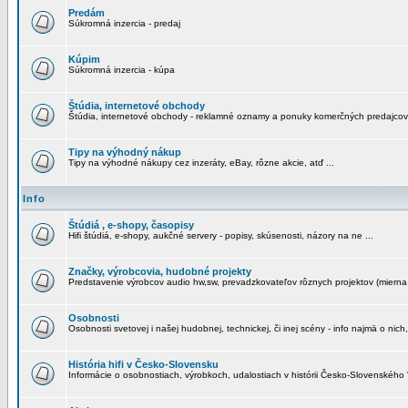
Predám
Súkromná inzercia - predaj
Kúpim
Súkromná inzercia - kúpa
Štúdia, internetové obchody
Štúdia, internetové obchody - reklamné oznamy a ponuky komerčných predajcov
Tipy na výhodný nákup
Tipy na výhodné nákupy cez inzeráty, eBay, rôzne akcie, atď ...
Info
Štúdiá , e-shopy, časopisy
Hifi štúdiá, e-shopy, aukčné servery - popisy, skúsenosti, názory na ne ...
Značky, výrobcovia, hudobné projekty
Predstavenie výrobcov audio hw,sw, prevadzkovateľov rôznych projektov (mierna 
Osobnosti
Osobnosti svetovej i našej hudobnej, technickej, či inej scény - info najmä o nich,
História hifi v Česko-Slovensku
Informácie o osobnostiach, výrobkoch, udalostiach v histórii Česko-Slovenského "