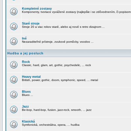
Kompletné zostavy
Komponenty, tvoriace vyvážené zostavy (najlepšie i so zdôvodnením, či popisom
Staré stroje
Stroje 20 a viac rokov staré, alebo aj nové s retro dizajnom ...
Iné
Nezaraditeľné prístroje, zvukové pomôcky, voodoo ...
Hudba a jej posluch
Rock
Classic, hard, glam, art, gothic, psychedelic, ... rock
Heavy metal
British, power, gothic, doom, symphonic, speed, ... metal
Blues
Blues ...
Jazz
Be-bop, hard-bop, fusion, jazz-rock, smooth, ... jazz
Klasická
Symfonická, orchestrálna, opera, ... hudba