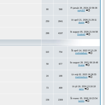
Pi január 26, 2024 22:58:36
90
568
indy007
Ut apríl 21, 2026 21:29:11
250
2841
dustin
St august 05, 2026 21:04:58
286
4187
Dodink0
Št apríl 14, 2022 07:21:29
110
754
melindalbatz
So august 28, 2021 08:19:48
59
677
Avatar
Ut máj 02, 2023 18:38:55
24
166
martinwilson
Ut júl 16, 2024 13:16:18
73
499
jamo
Št marec 05, 2026 19:23:54
156
2309
tantito