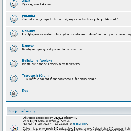
Akcie
Výstavy, stretávky, atd.
Poradňa
Žiadosti o rady napr. ku kúpe, netýkajúce sa konkretných výrobkov, atď
Oznamy
Info týkajúce sa rozbehu fóra, jeho počiatočného dolaďovania, úprav i následnej
Námety
Návrhy na úpravy, vylepšenie funkčnosti fóra
Bojisko / offtopisko
Miesto pre osobné potyčky a off-topic temy :-)
Testovacie fórum
Tu si môžete skušať rôzne vlastnosti a špeciality phpbb.
Kôš
Kto je prítomný
Užívatelia zaslali celkom
342512
príspevkov.
Je tu
18496
registrovaných užívateľov.
Najnovším registrovaným užívateľom je
ad88orgmx
.
Celkom je tu prítomných
240
užívateľov: 1 registrovaný, 0 skrytých a 239 anonymných