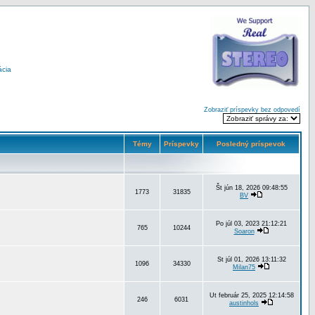
ácia
Zobraziť príspevky bez odpovedí
Témy
Príspevky
Posledný príspevok
Št jún 18, 2026 09:48:55
1773
31835
BV
Po júl 03, 2023 21:12:21
765
10244
Soaron
St júl 01, 2026 13:11:32
1096
34330
Milan75
Ut február 25, 2025 12:14:58
246
6031
austinhols