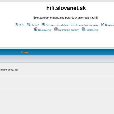
hifi.slovanet.sk
Bolo zavedene manualne potvrdzovanie registracii !!!
FAQ
Hľadať
Zoznam užívateľov
Užívateľské skupiny
Registr
Nastavenia
Súkromné správy
Prihlásenie
Fórum
diace boxy, atď