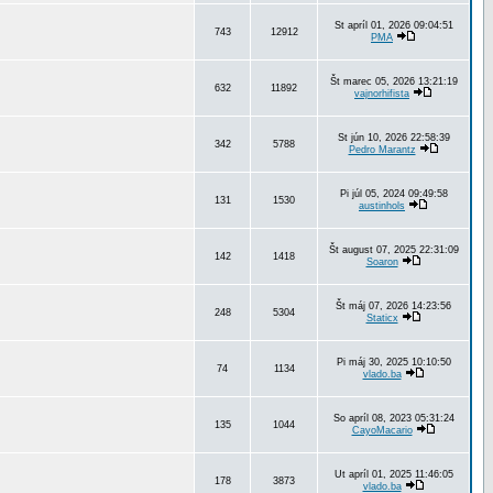
St apríl 01, 2026 09:04:51
743
12912
PMA
Št marec 05, 2026 13:21:19
632
11892
vajnorhifista
St jún 10, 2026 22:58:39
342
5788
Pedro Marantz
Pi júl 05, 2024 09:49:58
131
1530
austinhols
Št august 07, 2025 22:31:09
142
1418
Soaron
Št máj 07, 2026 14:23:56
248
5304
Staticx
Pi máj 30, 2025 10:10:50
74
1134
vlado.ba
So apríl 08, 2023 05:31:24
135
1044
CayoMacario
Ut apríl 01, 2025 11:46:05
178
3873
vlado.ba