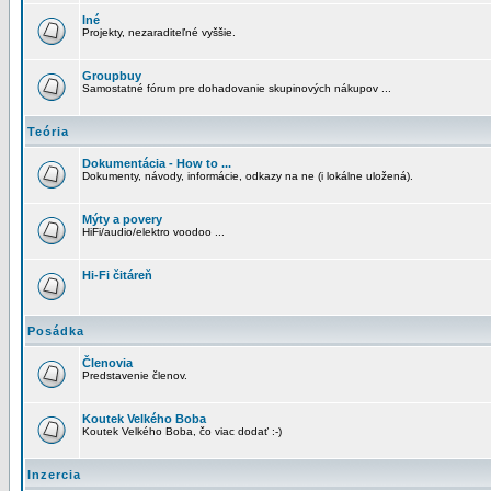
Iné
Projekty, nezaraditeľné vyššie.
Groupbuy
Samostatné fórum pre dohadovanie skupinových nákupov ...
Teória
Dokumentácia - How to ...
Dokumenty, návody, informácie, odkazy na ne (i lokálne uložená).
Mýty a povery
HiFi/audio/elektro voodoo ...
Hi-Fi čitáreň
Posádka
Členovia
Predstavenie členov.
Koutek Velkého Boba
Koutek Velkého Boba, čo viac dodať :-)
Inzercia