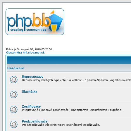
Práve je So august 08, 2026 05:26:51
Obsah fóra hifi.slovanet.sk
Hardware
Reprosústavy
Reprosústavy všetkých typov,chutí a veľkostí - 1pásma-Npásma, vogelhausy-chla
Sluchátka
Zosilňovače
Integrované i koncové zosilňovače. Tranzistorové, elektrónkové i digitálne.
Predzosilňovače
Predzosilňovače všetkých typov, sluchátkové zosilňovače.