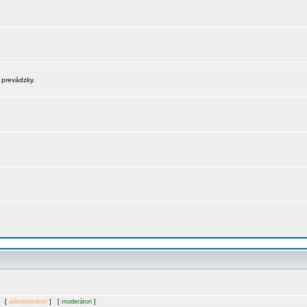
 prevádzky.
. [
administrátori
] [
moderátori
]