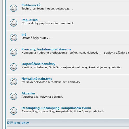
Elektronická
Techno, ambient, house, downbeat, ...
Pop, disco
Rôzne druhy popíkov a disco nahrávok
Iné
Ostatné štýly hudby ...
Koncerty, hudobné predstavenia
Koncerty a hudobné predstavenia - veľké, malé, klubové, ... - popisy a zážitky z 
Odporúčané nahrávky
Kvalitné, obľúbené, či niečím zaujímavé nahrávky, ktoré stoja za vypočutie.
Nekvalitné nahrávky
Zvukovo nekvalitné a "odfláknuté" nahrávky.
Akustika
Akustika a jej vplyv na posluch.
Resampling, upsampling, komprimacia zvuku
Resampling, upsampling, komprimácia, či iné úpravy nahrávok
DIY projekty