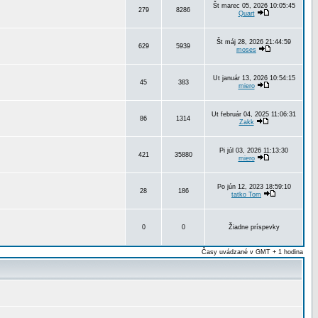
Št marec 05, 2026 10:05:45
279
8286
Quart
Št máj 28, 2026 21:44:59
629
5939
moses
Ut január 13, 2026 10:54:15
45
383
miero
Ut február 04, 2025 11:06:31
86
1314
Zakk
Pi júl 03, 2026 11:13:30
421
35880
miero
Po jún 12, 2023 18:59:10
28
186
tatko Tom
0
0
Žiadne príspevky
Časy uvádzané v GMT + 1 hodina