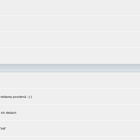
reklama povolená :-) )
 ich dielach.
hifi"