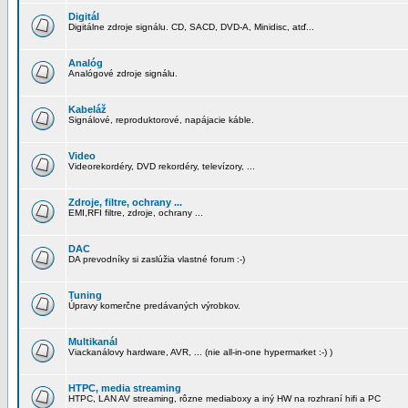
Digitál
Digitálne zdroje signálu. CD, SACD, DVD-A, Minidisc, atď...
Analóg
Analógové zdroje signálu.
Kabeláž
Signálové, reproduktorové, napájacie káble.
Video
Videorekordéry, DVD rekordéry, televízory, ...
Zdroje, filtre, ochrany ...
EMI,RFI filtre, zdroje, ochrany ...
DAC
DA prevodníky si zaslúžia vlastné forum :-)
Tuning
Úpravy komerčne predávaných výrobkov.
Multikanál
Viackanálovy hardware, AVR, ... (nie all-in-one hypermarket :-) )
HTPC, media streaming
HTPC, LAN AV streaming, rôzne mediaboxy a iný HW na rozhraní hifi a PC