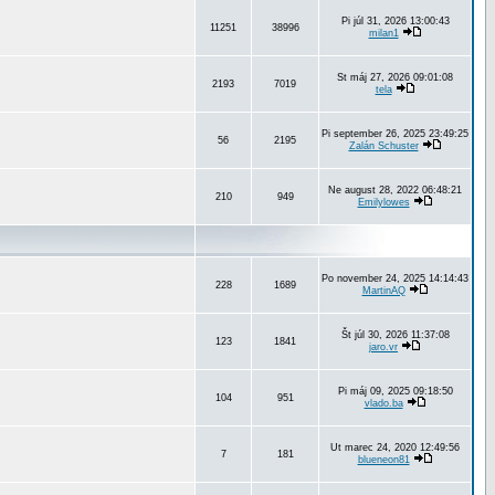
Pi júl 31, 2026 13:00:43
11251
38996
milan1
St máj 27, 2026 09:01:08
2193
7019
tela
Pi september 26, 2025 23:49:25
56
2195
Zalán Schuster
Ne august 28, 2022 06:48:21
210
949
Emilylowes
Po november 24, 2025 14:14:43
228
1689
MartinAQ
Št júl 30, 2026 11:37:08
123
1841
jaro.vr
Pi máj 09, 2025 09:18:50
104
951
vlado.ba
Ut marec 24, 2020 12:49:56
7
181
blueneon81