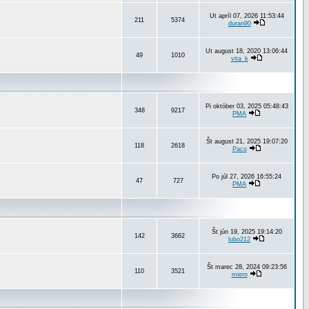
Ut apríl 07, 2026 11:53:44
211
5374
duran90
Ut august 18, 2020 13:06:44
49
1010
vita_k
Pi október 03, 2025 05:48:43
348
9217
PMA
Št august 21, 2025 19:07:20
118
2618
Paco
Po júl 27, 2026 16:55:24
47
727
PMA
Št jún 19, 2025 19:14:20
142
3662
lubo212
Št marec 28, 2024 09:23:56
110
3521
miero