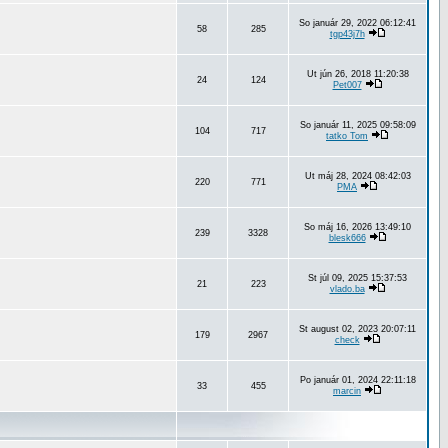
So január 29, 2022 06:12:41
58
285
tgp43j7h
Ut jún 26, 2018 11:20:38
24
124
Pet007
So január 11, 2025 09:58:09
104
717
tatko Tom
Ut máj 28, 2024 08:42:03
220
771
PMA
So máj 16, 2026 13:49:10
239
3328
blesk666
St júl 09, 2025 15:37:53
21
223
vlado.ba
St august 02, 2023 20:07:11
179
2967
check
Po január 01, 2024 22:11:18
33
455
marcin