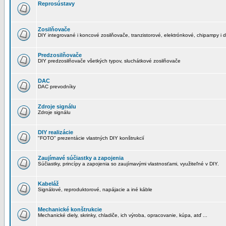
Reprosústavy
Zosilňovače
DIY integrované i koncové zosilňovače, tranzistorové, elektrónkové, chipampy i d
Predzosilňovače
DIY predzosilňovače všetkých typov, sluchátkové zosilňovače
DAC
DAC prevodníky
Zdroje signálu
Zdroje signálu
DIY realizácie
"FOTO" prezentácie vlastných DIY konštrukcií
Zaujímavé súčiastky a zapojenia
Súčiastky, princípy a zapojenia so zaujímavými vlastnosťami, využiteľné v DIY.
Kabeláž
Signálové, reproduktorové, napájacie a iné káble
Mechanické konštrukcie
Mechanické diely, skrinky, chladiče, ich výroba, opracovanie, kúpa, atď ...