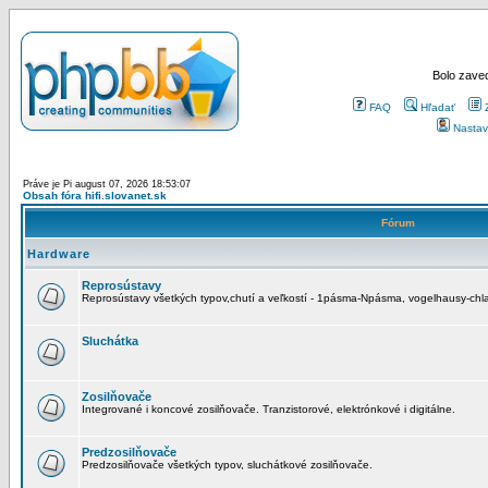
Bolo zaved
FAQ
Hľadať
Nastav
Práve je Pi august 07, 2026 18:53:07
Obsah fóra hifi.slovanet.sk
Fórum
Hardware
Reprosústavy
Reprosústavy všetkých typov,chutí a veľkostí - 1pásma-Npásma, vogelhausy-chla
Sluchátka
Zosilňovače
Integrované i koncové zosilňovače. Tranzistorové, elektrónkové i digitálne.
Predzosilňovače
Predzosilňovače všetkých typov, sluchátkové zosilňovače.