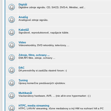
Digitál
Digitálne zdroje signálu. CD, SACD, DVD-A, Minidisc, atď...
Analóg
Analógové zdroje signálu.
Kabeláž
Signálové, reproduktorové, napájacie káble.
Video
Videorekordéry, DVD rekordéry, televízory, ...
Zdroje, filtre, ochrany ...
EMI,RFI filtre, zdroje, ochrany ...
DAC
DA prevodníky si zaslúžia vlastné forum :-)
Tuning
Úpravy komerčne predávaných výrobkov.
Multikanál
Viackanálovy hardware, AVR, ... (nie all-in-one hypermarket :-) )
HTPC, media streaming
HTPC, LAN AV streaming, rôzne mediaboxy a iný HW na rozhraní hifi a PC