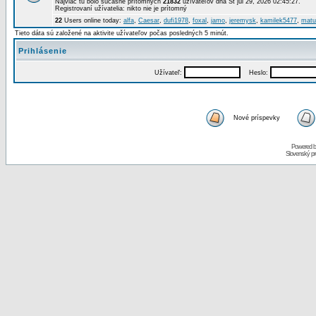
Najviac tu bolo súčasne prítomných
21832
užívateľov dňa St júl 29, 2026 02:45:27.
Registrovaní užívatelia: nikto nie je prítomný
22
Users online today:
alfa
,
Caesar
,
dufi1978
,
foxal
,
jamo
,
jeremysk
,
kamilek5477
,
matu
Tieto dáta sú založené na aktivite užívateľov počas posledných 5 minút.
Prihlásenie
Užívateľ:
Heslo:
Nové príspevky
Powered 
Slovenský p