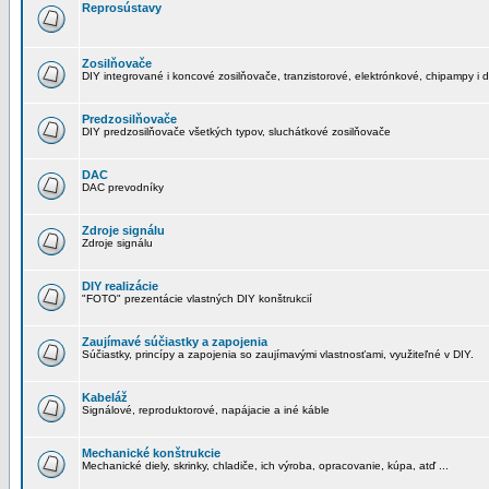
Reprosústavy
Zosilňovače
DIY integrované i koncové zosilňovače, tranzistorové, elektrónkové, chipampy i d
Predzosilňovače
DIY predzosilňovače všetkých typov, sluchátkové zosilňovače
DAC
DAC prevodníky
Zdroje signálu
Zdroje signálu
DIY realizácie
"FOTO" prezentácie vlastných DIY konštrukcií
Zaujímavé súčiastky a zapojenia
Súčiastky, princípy a zapojenia so zaujímavými vlastnosťami, využiteľné v DIY.
Kabeláž
Signálové, reproduktorové, napájacie a iné káble
Mechanické konštrukcie
Mechanické diely, skrinky, chladiče, ich výroba, opracovanie, kúpa, atď ...