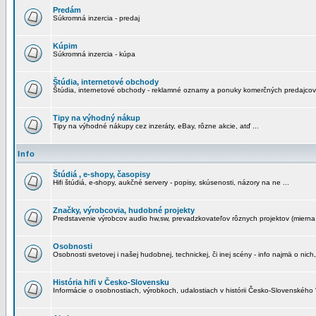
Predám
Súkromná inzercia - predaj
Kúpim
Súkromná inzercia - kúpa
Štúdia, internetové obchody
Štúdia, internetové obchody - reklamné oznamy a ponuky komerčných predajcov
Tipy na výhodný nákup
Tipy na výhodné nákupy cez inzeráty, eBay, rôzne akcie, atď ...
Info
Štúdiá , e-shopy, časopisy
Hifi štúdiá, e-shopy, aukčné servery - popisy, skúsenosti, názory na ne ...
Značky, výrobcovia, hudobné projekty
Predstavenie výrobcov audio hw,sw, prevadzkovateľov rôznych projektov (mierna 
Osobnosti
Osobnosti svetovej i našej hudobnej, technickej, či inej scény - info najmä o nich,
História hifi v Česko-Slovensku
Informácie o osobnostiach, výrobkoch, udalostiach v histórii Česko-Slovenského "