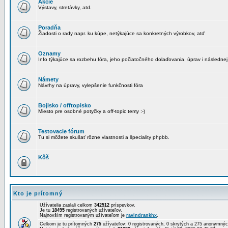
Akcie
Výstavy, stretávky, atd.
Poradňa
Žiadosti o rady napr. ku kúpe, netýkajúce sa konkretných výrobkov, atď
Oznamy
Info týkajúce sa rozbehu fóra, jeho počiatočného dolaďovania, úprav i následnej
Námety
Návrhy na úpravy, vylepšenie funkčnosti fóra
Bojisko / offtopisko
Miesto pre osobné potyčky a off-topic temy :-)
Testovacie fórum
Tu si môžete skušať rôzne vlastnosti a špeciality phpbb.
Kôš
Kto je prítomný
Užívatelia zaslali celkom
342512
príspevkov.
Je tu
18495
registrovaných užívateľov.
Najnovším registrovaným užívateľom je
ravindrankhx
.
Celkom je tu prítomných
275
užívateľov: 0 registrovaných, 0 skrytých a 275 anonymn