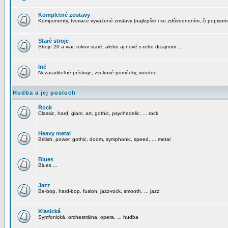
Kompletné zostavy
Komponenty, tvoriace vyvážené zostavy (najlepšie i so zdôvodnením, či popisom
Staré stroje
Stroje 20 a viac rokov staré, alebo aj nové s retro dizajnom ...
Iné
Nezaraditeľné prístroje, zvukové pomôcky, voodoo ...
Hudba a jej posluch
Rock
Classic, hard, glam, art, gothic, psychedelic, ... rock
Heavy metal
British, power, gothic, doom, symphonic, speed, ... metal
Blues
Blues ...
Jazz
Be-bop, hard-bop, fusion, jazz-rock, smooth, ... jazz
Klasická
Symfonická, orchestrálna, opera, ... hudba