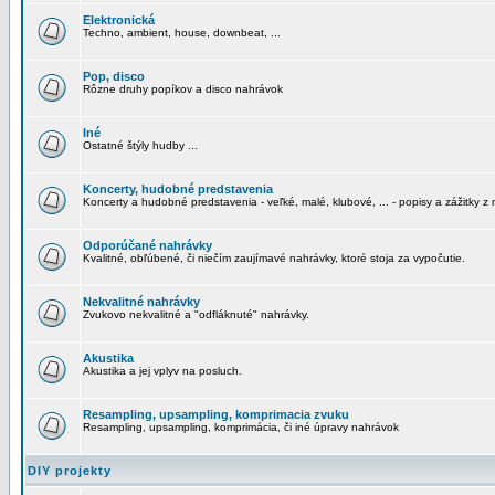
Elektronická
Techno, ambient, house, downbeat, ...
Pop, disco
Rôzne druhy popíkov a disco nahrávok
Iné
Ostatné štýly hudby ...
Koncerty, hudobné predstavenia
Koncerty a hudobné predstavenia - veľké, malé, klubové, ... - popisy a zážitky z 
Odporúčané nahrávky
Kvalitné, obľúbené, či niečím zaujímavé nahrávky, ktoré stoja za vypočutie.
Nekvalitné nahrávky
Zvukovo nekvalitné a "odfláknuté" nahrávky.
Akustika
Akustika a jej vplyv na posluch.
Resampling, upsampling, komprimacia zvuku
Resampling, upsampling, komprimácia, či iné úpravy nahrávok
DIY projekty