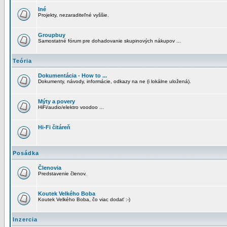
Iné
Projekty, nezaraditeľné vyššie.
Groupbuy
Samostatné fórum pre dohadovanie skupinových nákupov ...
Teória
Dokumentácia - How to ...
Dokumenty, návody, informácie, odkazy na ne (i lokálne uložená).
Mýty a povery
HiFi/audio/elektro voodoo ...
Hi-Fi čitáreň
Posádka
Členovia
Predstavenie členov.
Koutek Velkého Boba
Koutek Velkého Boba, čo viac dodať :-)
Inzercia