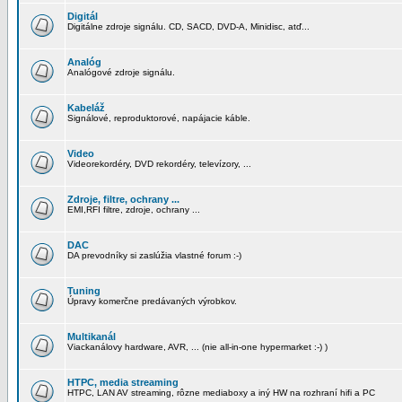
Digitál
Digitálne zdroje signálu. CD, SACD, DVD-A, Minidisc, atď...
Analóg
Analógové zdroje signálu.
Kabeláž
Signálové, reproduktorové, napájacie káble.
Video
Videorekordéry, DVD rekordéry, televízory, ...
Zdroje, filtre, ochrany ...
EMI,RFI filtre, zdroje, ochrany ...
DAC
DA prevodníky si zaslúžia vlastné forum :-)
Tuning
Úpravy komerčne predávaných výrobkov.
Multikanál
Viackanálovy hardware, AVR, ... (nie all-in-one hypermarket :-) )
HTPC, media streaming
HTPC, LAN AV streaming, rôzne mediaboxy a iný HW na rozhraní hifi a PC