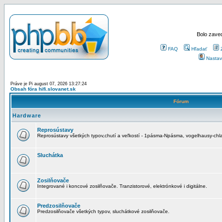
Bolo zaved
FAQ
Hľadať
Nastav
Práve je Pi august 07, 2026 13:27:24
Obsah fóra hifi.slovanet.sk
Fórum
Hardware
Reprosústavy
Reprosústavy všetkých typov,chutí a veľkostí - 1pásma-Npásma, vogelhausy-chla
Sluchátka
Zosilňovače
Integrované i koncové zosilňovače. Tranzistorové, elektrónkové i digitálne.
Predzosilňovače
Predzosilňovače všetkých typov, sluchátkové zosilňovače.