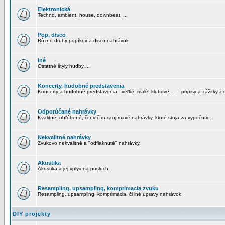
Elektronická
Techno, ambient, house, downbeat, ...
Pop, disco
Rôzne druhy popíkov a disco nahrávok
Iné
Ostatné štýly hudby ...
Koncerty, hudobné predstavenia
Koncerty a hudobné predstavenia - veľké, malé, klubové, ... - popisy a zážitky z 
Odporúčané nahrávky
Kvalitné, obľúbené, či niečím zaujímavé nahrávky, ktoré stoja za vypočutie.
Nekvalitné nahrávky
Zvukovo nekvalitné a "odfláknuté" nahrávky.
Akustika
Akustika a jej vplyv na posluch.
Resampling, upsampling, komprimacia zvuku
Resampling, upsampling, komprimácia, či iné úpravy nahrávok
DIY projekty