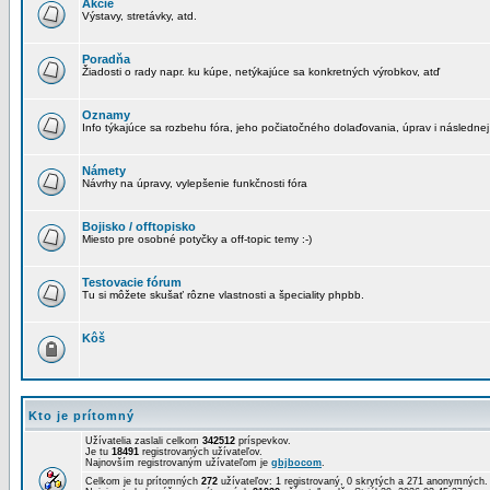
Akcie
Výstavy, stretávky, atd.
Poradňa
Žiadosti o rady napr. ku kúpe, netýkajúce sa konkretných výrobkov, atď
Oznamy
Info týkajúce sa rozbehu fóra, jeho počiatočného dolaďovania, úprav i následnej
Námety
Návrhy na úpravy, vylepšenie funkčnosti fóra
Bojisko / offtopisko
Miesto pre osobné potyčky a off-topic temy :-)
Testovacie fórum
Tu si môžete skušať rôzne vlastnosti a špeciality phpbb.
Kôš
Kto je prítomný
Užívatelia zaslali celkom
342512
príspevkov.
Je tu
18491
registrovaných užívateľov.
Najnovším registrovaným užívateľom je
gbjbocom
.
Celkom je tu prítomných
272
užívateľov: 1 registrovaný, 0 skrytých a 271 anonymných