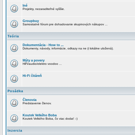
Iné
Projekty, nezaraditeľné vyššie.
Groupbuy
Samostatné fórum pre dohadovanie skupinových nákupov ...
Teória
Dokumentácia - How to ...
Dokumenty, návody, informácie, odkazy na ne (i lokálne uložená).
Mýty a povery
HiFi/audio/elektro voodoo ...
Hi-Fi čitáreň
Posádka
Členovia
Predstavenie členov.
Koutek Velkého Boba
Koutek Velkého Boba, čo viac dodať :-)
Inzercia