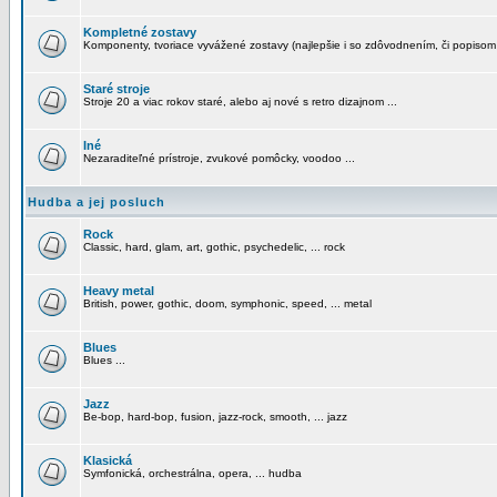
Kompletné zostavy
Komponenty, tvoriace vyvážené zostavy (najlepšie i so zdôvodnením, či popisom
Staré stroje
Stroje 20 a viac rokov staré, alebo aj nové s retro dizajnom ...
Iné
Nezaraditeľné prístroje, zvukové pomôcky, voodoo ...
Hudba a jej posluch
Rock
Classic, hard, glam, art, gothic, psychedelic, ... rock
Heavy metal
British, power, gothic, doom, symphonic, speed, ... metal
Blues
Blues ...
Jazz
Be-bop, hard-bop, fusion, jazz-rock, smooth, ... jazz
Klasická
Symfonická, orchestrálna, opera, ... hudba