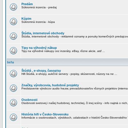
Predám
Súkromná inzercia - predaj
Kúpim
Súkromná inzercia - kúpa
Štúdia, internetové obchody
Štúdia, internetové obchody - reklamné oznamy a ponuky komerčných predajcov
Tipy na výhodný nákup
Tipy na výhodné nákupy cez inzeráty, eBay, rôzne akcie, atď ...
Info
Štúdiá , e-shopy, časopisy
Hifi štúdiá, e-shopy, aukčné servery - popisy, skúsenosti, názory na ne ...
Značky, výrobcovia, hudobné projekty
Predstavenie výrobcov audio hw,sw, prevadzkovateľov rôznych projektov (mierna 
Osobnosti
Osobnosti svetovej i našej hudobnej, technickej, či inej scény - info najmä o nich,
História hifi v Česko-Slovensku
Informácie o osobnostiach, výrobkoch, udalostiach v histórii Česko-Slovenského "