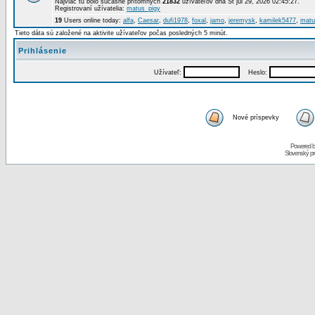
Najviac tu bolo súčasne prítomných
21832
užívateľov dňa St júl 29, 2026 02:45:27.
Registrovaní užívatelia:
matus_pigy
19
Users online today:
alfa
,
Caesar
,
dufi1978
,
foxal
,
jamo
,
jeremysk
,
kamilek5477
,
matu
Tieto dáta sú založené na aktivite užívateľov počas posledných 5 minút.
Prihlásenie
Užívateľ:
Heslo:
Nové príspevky
Powered 
Slovenský p