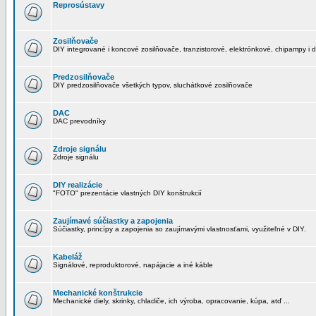
Reprosústavy
Zosilňovače
DIY integrované i koncové zosilňovače, tranzistorové, elektrónkové, chipampy i d
Predzosilňovače
DIY predzosilňovače všetkých typov, sluchátkové zosilňovače
DAC
DAC prevodníky
Zdroje signálu
Zdroje signálu
DIY realizácie
"FOTO" prezentácie vlastných DIY konštrukcií
Zaujímavé súčiastky a zapojenia
Súčiastky, princípy a zapojenia so zaujímavými vlastnosťami, využiteľné v DIY.
Kabeláž
Signálové, reproduktorové, napájacie a iné káble
Mechanické konštrukcie
Mechanické diely, skrinky, chladiče, ich výroba, opracovanie, kúpa, atď ...