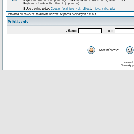
Najviac tu bolo súčasne prítomných
21832
užívateľov dňa St júl 29, 2026 02:45:27.
Registrovaní užívatelia: nikto nie je prítomný
8
Users online today:
Caesar
,
foxal
,
jeremysk
,
Mirec1
,
misog
,
mrba
,
tela
Tieto dáta sú založené na aktivite užívateľov počas posledných 5 minút.
Prihlásenie
Užívateľ:
Heslo:
Nové príspevky
Powered 
Slovenský p