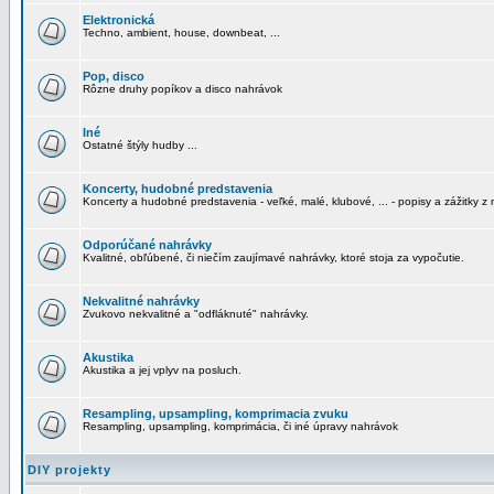
Elektronická
Techno, ambient, house, downbeat, ...
Pop, disco
Rôzne druhy popíkov a disco nahrávok
Iné
Ostatné štýly hudby ...
Koncerty, hudobné predstavenia
Koncerty a hudobné predstavenia - veľké, malé, klubové, ... - popisy a zážitky z 
Odporúčané nahrávky
Kvalitné, obľúbené, či niečím zaujímavé nahrávky, ktoré stoja za vypočutie.
Nekvalitné nahrávky
Zvukovo nekvalitné a "odfláknuté" nahrávky.
Akustika
Akustika a jej vplyv na posluch.
Resampling, upsampling, komprimacia zvuku
Resampling, upsampling, komprimácia, či iné úpravy nahrávok
DIY projekty