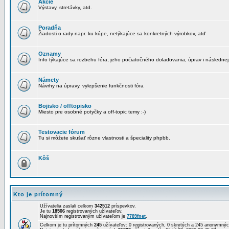
Akcie
Výstavy, stretávky, atd.
Poradňa
Žiadosti o rady napr. ku kúpe, netýkajúce sa konkretných výrobkov, atď
Oznamy
Info týkajúce sa rozbehu fóra, jeho počiatočného dolaďovania, úprav i následnej
Námety
Návrhy na úpravy, vylepšenie funkčnosti fóra
Bojisko / offtopisko
Miesto pre osobné potyčky a off-topic temy :-)
Testovacie fórum
Tu si môžete skušať rôzne vlastnosti a špeciality phpbb.
Kôš
Kto je prítomný
Užívatelia zaslali celkom
342512
príspevkov.
Je tu
18506
registrovaných užívateľov.
Najnovším registrovaným užívateľom je
7789fnet
.
Celkom je tu prítomných
245
užívateľov: 0 registrovaných, 0 skrytých a 245 anonymn