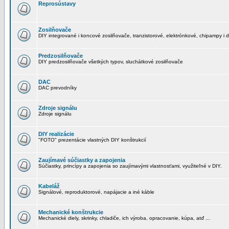
Reprosústavy
Zosilňovače
DIY integrované i koncové zosilňovače, tranzistorové, elektrónkové, chipampy i d
Predzosilňovače
DIY predzosilňovače všetkých typov, sluchátkové zosilňovače
DAC
DAC prevodníky
Zdroje signálu
Zdroje signálu
DIY realizácie
"FOTO" prezentácie vlastných DIY konštrukcií
Zaujímavé súčiastky a zapojenia
Súčiastky, princípy a zapojenia so zaujímavými vlastnosťami, využiteľné v DIY.
Kabeláž
Signálové, reproduktorové, napájacie a iné káble
Mechanické konštrukcie
Mechanické diely, skrinky, chladiče, ich výroba, opracovanie, kúpa, atď ...