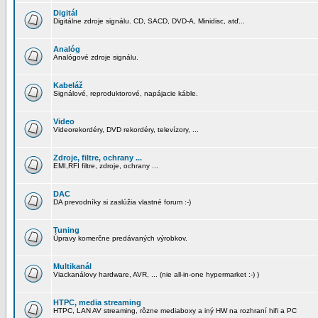
Digitál
Digitálne zdroje signálu. CD, SACD, DVD-A, Minidisc, atď...
Analóg
Analógové zdroje signálu.
Kabeláž
Signálové, reproduktorové, napájacie káble.
Video
Videorekordéry, DVD rekordéry, televízory, ...
Zdroje, filtre, ochrany ...
EMI,RFI filtre, zdroje, ochrany ...
DAC
DA prevodníky si zaslúžia vlastné forum :-)
Tuning
Úpravy komerčne predávaných výrobkov.
Multikanál
Viackanálovy hardware, AVR, ... (nie all-in-one hypermarket :-) )
HTPC, media streaming
HTPC, LAN AV streaming, rôzne mediaboxy a iný HW na rozhraní hifi a PC