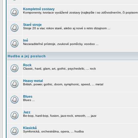
Kompletné zostavy
Komponenty, tvoriace vyvážené zostavy (najlepšie i so zdôvodnením, či popisom
Staré stroje
Stroje 20 a viac rokov staré, alebo aj nové s retro dizajnom ...
Iné
Nezaraditeľné prístroje, zvukové pomôcky, voodoo ...
Hudba a jej posluch
Rock
Classic, hard, glam, art, gothic, psychedelic, ... rock
Heavy metal
British, power, gothic, doom, symphonic, speed, ... metal
Blues
Blues ...
Jazz
Be-bop, hard-bop, fusion, jazz-rock, smooth, ... jazz
Klasická
Symfonická, orchestrálna, opera, ... hudba