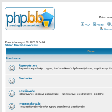
Bolo zaved
FAQ
Hľadať
Nastav
Práve je Ne august 09, 2026 07:34:04
Obsah fóra hifi.slovanet.sk
Fórum
Hardware
Reprosústavy
Reprosústavy všetkých typov,chutí a veľkostí - 1pásma-Npásma, vogelhausy-chla
Sluchátka
Zosilňovače
Integrované i koncové zosilňovače. Tranzistorové, elektrónkové i digitálne.
Predzosilňovače
Predzosilňovače všetkých typov, sluchátkové zosilňovače.