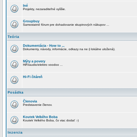
Iné
Projekty, nezaraditeľné vyššie.
Groupbuy
Samostatné fórum pre dohadovanie skupinových nákupov ...
Teória
Dokumentácia - How to ...
Dokumenty, návody, informácie, odkazy na ne (i lokálne uložená).
Mýty a povery
HiFi/audio/elektro voodoo ...
Hi-Fi čitáreň
Posádka
Členovia
Predstavenie členov.
Koutek Velkého Boba
Koutek Velkého Boba, čo viac dodať :-)
Inzercia