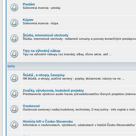
Predám
Súkromná inzercia - predaj
Kúpim
Súkromná inzercia - kúpa
Štúdia, internetové obchody
Štúdia, internetové obchody - reklamné oznamy a ponuky komerčných predajcov
Tipy na výhodný nákup
Tipy na výhodné nákupy cez inzeráty, eBay, rôzne akcie, atď ...
Info
Štúdiá , e-shopy, časopisy
Hifi štúdiá, e-shopy, aukčné servery - popisy, skúsenosti, názory na ne ...
Značky, výrobcovia, hudobné projekty
Predstavenie výrobcov audio hw,sw, prevadzkovateľov rôznych projektov (mierna 
Osobnosti
Osobnosti svetovej i našej hudobnej, technickej, či inej scény - info najmä o nich,
História hifi v Česko-Slovensku
Informácie o osobnostiach, výrobkoch, udalostiach v histórii Česko-Slovenského "