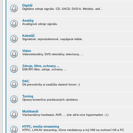
Digitál
Digitálne zdroje signálu. CD, SACD, DVD-A, Minidisc, atď...
Analóg
Analógové zdroje signálu.
Kabeláž
Signálové, reproduktorové, napájacie káble.
Video
Videorekordéry, DVD rekordéry, televízory, ...
Zdroje, filtre, ochrany ...
EMI,RFI filtre, zdroje, ochrany ...
DAC
DA prevodníky si zaslúžia vlastné forum :-)
Tuning
Úpravy komerčne predávaných výrobkov.
Multikanál
Viackanálovy hardware, AVR, ... (nie all-in-one hypermarket :-) )
HTPC, media streaming
HTPC, LAN AV streaming, rôzne mediaboxy a iný HW na rozhraní hifi a PC