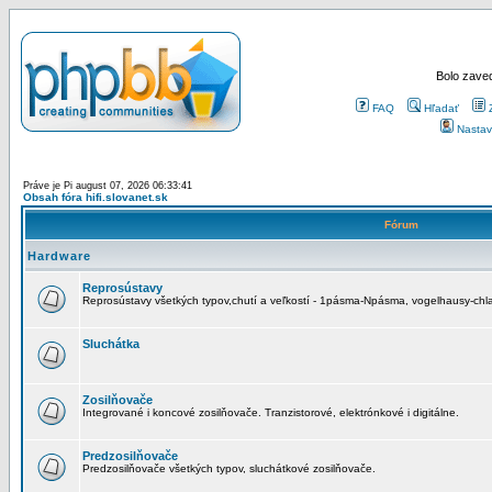
Bolo zaved
FAQ
Hľadať
Nastav
Práve je Pi august 07, 2026 06:33:41
Obsah fóra hifi.slovanet.sk
Fórum
Hardware
Reprosústavy
Reprosústavy všetkých typov,chutí a veľkostí - 1pásma-Npásma, vogelhausy-chla
Sluchátka
Zosilňovače
Integrované i koncové zosilňovače. Tranzistorové, elektrónkové i digitálne.
Predzosilňovače
Predzosilňovače všetkých typov, sluchátkové zosilňovače.