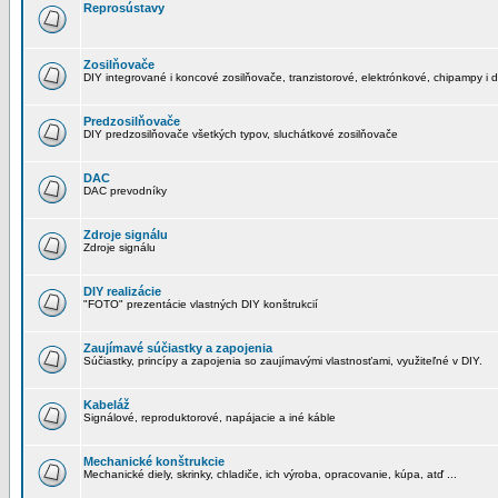
Reprosústavy
Zosilňovače
DIY integrované i koncové zosilňovače, tranzistorové, elektrónkové, chipampy i d
Predzosilňovače
DIY predzosilňovače všetkých typov, sluchátkové zosilňovače
DAC
DAC prevodníky
Zdroje signálu
Zdroje signálu
DIY realizácie
"FOTO" prezentácie vlastných DIY konštrukcií
Zaujímavé súčiastky a zapojenia
Súčiastky, princípy a zapojenia so zaujímavými vlastnosťami, využiteľné v DIY.
Kabeláž
Signálové, reproduktorové, napájacie a iné káble
Mechanické konštrukcie
Mechanické diely, skrinky, chladiče, ich výroba, opracovanie, kúpa, atď ...