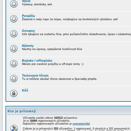
Akcie
Výstavy, stretávky, atd.
Poradňa
Žiadosti o rady napr. ku kúpe, netýkajúce sa konkretných výrobkov, atď
Oznamy
Info týkajúce sa rozbehu fóra, jeho počiatočného dolaďovania, úprav i následnej
Námety
Návrhy na úpravy, vylepšenie funkčnosti fóra
Bojisko / offtopisko
Miesto pre osobné potyčky a off-topic temy :-)
Testovacie fórum
Tu si môžete skušať rôzne vlastnosti a špeciality phpbb.
Kôš
Kto je prítomný
Užívatelia zaslali celkom
342512
príspevkov.
Je tu
18484
registrovaných užívateľov.
Najnovším registrovaným užívateľom je
ssoneworldd
.
Celkom je tu prítomných
353
užívateľov: 1 registrovaný, 0 skrytých a 352 anonymných