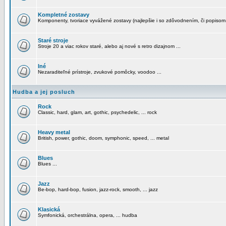
Kompletné zostavy
Komponenty, tvoriace vyvážené zostavy (najlepšie i so zdôvodnením, či popisom
Staré stroje
Stroje 20 a viac rokov staré, alebo aj nové s retro dizajnom ...
Iné
Nezaraditeľné prístroje, zvukové pomôcky, voodoo ...
Hudba a jej posluch
Rock
Classic, hard, glam, art, gothic, psychedelic, ... rock
Heavy metal
British, power, gothic, doom, symphonic, speed, ... metal
Blues
Blues ...
Jazz
Be-bop, hard-bop, fusion, jazz-rock, smooth, ... jazz
Klasická
Symfonická, orchestrálna, opera, ... hudba