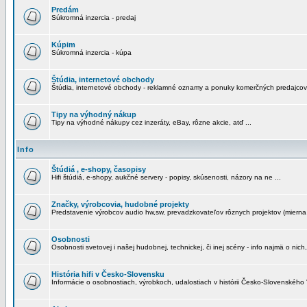
Predám
Súkromná inzercia - predaj
Kúpim
Súkromná inzercia - kúpa
Štúdia, internetové obchody
Štúdia, internetové obchody - reklamné oznamy a ponuky komerčných predajcov
Tipy na výhodný nákup
Tipy na výhodné nákupy cez inzeráty, eBay, rôzne akcie, atď ...
Info
Štúdiá , e-shopy, časopisy
Hifi štúdiá, e-shopy, aukčné servery - popisy, skúsenosti, názory na ne ...
Značky, výrobcovia, hudobné projekty
Predstavenie výrobcov audio hw,sw, prevadzkovateľov rôznych projektov (mierna 
Osobnosti
Osobnosti svetovej i našej hudobnej, technickej, či inej scény - info najmä o nich,
História hifi v Česko-Slovensku
Informácie o osobnostiach, výrobkoch, udalostiach v histórii Česko-Slovenského "