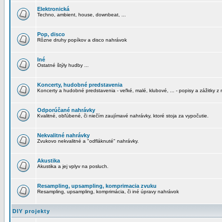
Elektronická
Techno, ambient, house, downbeat, ...
Pop, disco
Rôzne druhy popíkov a disco nahrávok
Iné
Ostatné štýly hudby ...
Koncerty, hudobné predstavenia
Koncerty a hudobné predstavenia - veľké, malé, klubové, ... - popisy a zážitky z 
Odporúčané nahrávky
Kvalitné, obľúbené, či niečím zaujímavé nahrávky, ktoré stoja za vypočutie.
Nekvalitné nahrávky
Zvukovo nekvalitné a "odfláknuté" nahrávky.
Akustika
Akustika a jej vplyv na posluch.
Resampling, upsampling, komprimacia zvuku
Resampling, upsampling, komprimácia, či iné úpravy nahrávok
DIY projekty