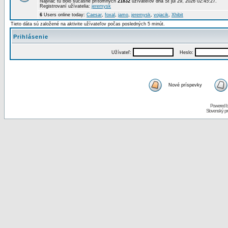
Najviac tu bolo súčasne prítomných
21832
užívateľov dňa St júl 29, 2026 02:45:27.
Registrovaní užívatelia:
jeremysk
6
Users online today:
Caesar
,
foxal
,
jamo
,
jeremysk
,
vojacik
,
Xhibit
Tieto dáta sú založené na aktivite užívateľov počas posledných 5 minút.
Prihlásenie
Užívateľ:
Heslo:
Nové príspevky
Powered 
Slovenský p