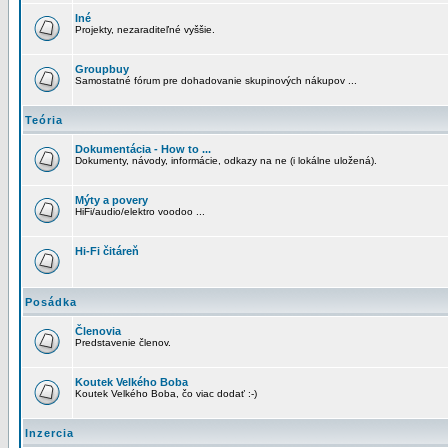
Iné
Projekty, nezaraditeľné vyššie.
Groupbuy
Samostatné fórum pre dohadovanie skupinových nákupov ...
Teória
Dokumentácia - How to ...
Dokumenty, návody, informácie, odkazy na ne (i lokálne uložená).
Mýty a povery
HiFi/audio/elektro voodoo ...
Hi-Fi čitáreň
Posádka
Členovia
Predstavenie členov.
Koutek Velkého Boba
Koutek Velkého Boba, čo viac dodať :-)
Inzercia