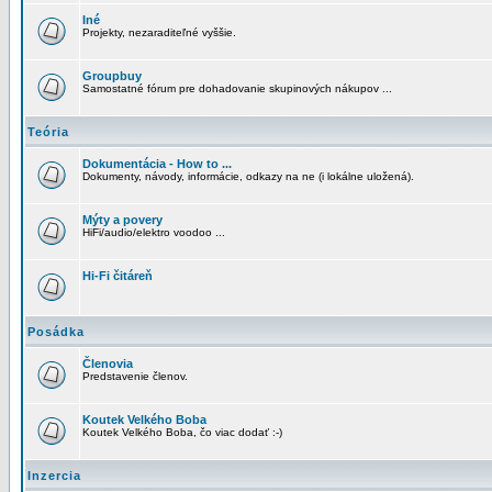
Iné
Projekty, nezaraditeľné vyššie.
Groupbuy
Samostatné fórum pre dohadovanie skupinových nákupov ...
Teória
Dokumentácia - How to ...
Dokumenty, návody, informácie, odkazy na ne (i lokálne uložená).
Mýty a povery
HiFi/audio/elektro voodoo ...
Hi-Fi čitáreň
Posádka
Členovia
Predstavenie členov.
Koutek Velkého Boba
Koutek Velkého Boba, čo viac dodať :-)
Inzercia