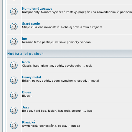
Kompletné zostavy
Komponenty, tvoriace vyvážené zostavy (najlepšie i so zdôvodnením, či popisom
Staré stroje
Stroje 20 a viac rokov staré, alebo aj nové s retro dizajnom ...
Iné
Nezaraditeľné prístroje, zvukové pomôcky, voodoo ...
Hudba a jej posluch
Rock
Classic, hard, glam, art, gothic, psychedelic, ... rock
Heavy metal
British, power, gothic, doom, symphonic, speed, ... metal
Blues
Blues ...
Jazz
Be-bop, hard-bop, fusion, jazz-rock, smooth, ... jazz
Klasická
Symfonická, orchestrálna, opera, ... hudba