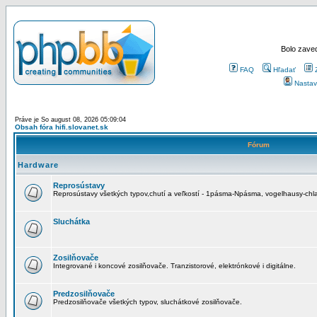
Bolo zaved
FAQ
Hľadať
Nastav
Práve je So august 08, 2026 05:09:04
Obsah fóra hifi.slovanet.sk
Fórum
Hardware
Reprosústavy
Reprosústavy všetkých typov,chutí a veľkostí - 1pásma-Npásma, vogelhausy-chla
Sluchátka
Zosilňovače
Integrované i koncové zosilňovače. Tranzistorové, elektrónkové i digitálne.
Predzosilňovače
Predzosilňovače všetkých typov, sluchátkové zosilňovače.