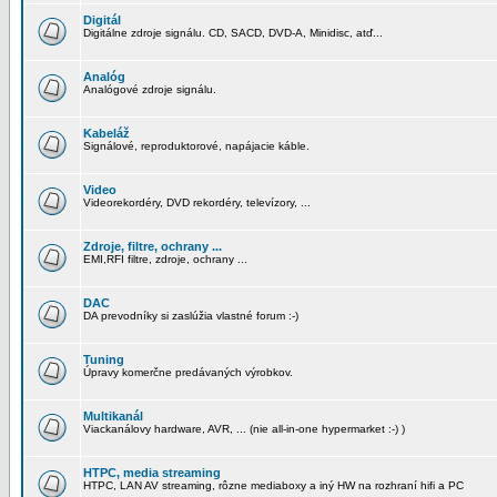
Digitál
Digitálne zdroje signálu. CD, SACD, DVD-A, Minidisc, atď...
Analóg
Analógové zdroje signálu.
Kabeláž
Signálové, reproduktorové, napájacie káble.
Video
Videorekordéry, DVD rekordéry, televízory, ...
Zdroje, filtre, ochrany ...
EMI,RFI filtre, zdroje, ochrany ...
DAC
DA prevodníky si zaslúžia vlastné forum :-)
Tuning
Úpravy komerčne predávaných výrobkov.
Multikanál
Viackanálovy hardware, AVR, ... (nie all-in-one hypermarket :-) )
HTPC, media streaming
HTPC, LAN AV streaming, rôzne mediaboxy a iný HW na rozhraní hifi a PC