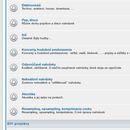
Elektronická
Techno, ambient, house, downbeat, ...
Pop, disco
Rôzne druhy popíkov a disco nahrávok
Iné
Ostatné štýly hudby ...
Koncerty, hudobné predstavenia
Koncerty a hudobné predstavenia - veľké, malé, klubové, ... - popisy a zážitky z 
Odporúčané nahrávky
Kvalitné, obľúbené, či niečím zaujímavé nahrávky, ktoré stoja za vypočutie.
Nekvalitné nahrávky
Zvukovo nekvalitné a "odfláknuté" nahrávky.
Akustika
Akustika a jej vplyv na posluch.
Resampling, upsampling, komprimacia zvuku
Resampling, upsampling, komprimácia, či iné úpravy nahrávok
DIY projekty