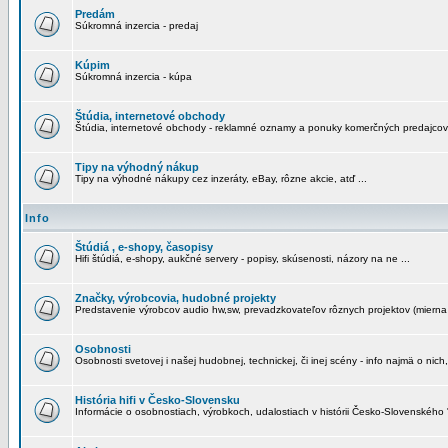
Predám
Súkromná inzercia - predaj
Kúpim
Súkromná inzercia - kúpa
Štúdia, internetové obchody
Štúdia, internetové obchody - reklamné oznamy a ponuky komerčných predajcov
Tipy na výhodný nákup
Tipy na výhodné nákupy cez inzeráty, eBay, rôzne akcie, atď ...
Info
Štúdiá , e-shopy, časopisy
Hifi štúdiá, e-shopy, aukčné servery - popisy, skúsenosti, názory na ne ...
Značky, výrobcovia, hudobné projekty
Predstavenie výrobcov audio hw,sw, prevadzkovateľov rôznych projektov (mierna 
Osobnosti
Osobnosti svetovej i našej hudobnej, technickej, či inej scény - info najmä o nich,
História hifi v Česko-Slovensku
Informácie o osobnostiach, výrobkoch, udalostiach v histórii Česko-Slovenského "