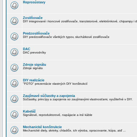
Reprosústavy
Zosilňovače
DIY integrované i koncové zosilňovače, tranzistorové, elektrónkové, chipampy i d
Predzosilňovače
DIY predzosilňovače všetkých typov, sluchátkové zosilňovače
DAC
DAC prevodníky
Zdroje signálu
Zdroje signálu
DIY realizácie
"FOTO" prezentácie vlastných DIY konštrukcií
Zaujímavé súčiastky a zapojenia
Súčiastky, princípy a zapojenia so zaujímavými vlastnosťami, využiteľné v DIY.
Kabeláž
Signálové, reproduktorové, napájacie a iné káble
Mechanické konštrukcie
Mechanické diely, skrinky, chladiče, ich výroba, opracovanie, kúpa, atď ...