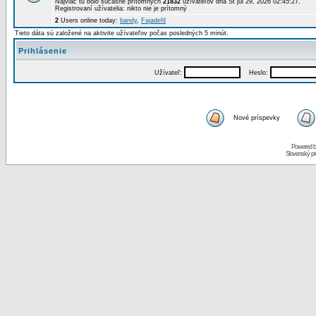
Najviac tu bolo súčasne prítomných
21832
užívateľov dňa St júl 29, 2026 02:45:27.
Registrovaní užívatelia: nikto nie je prítomný
2
Users online today:
bandy
,
Fajadefil
Tieto dáta sú založené na aktivite užívateľov počas posledných 5 minút.
Prihlásenie
Užívateľ:
Heslo:
Nové príspevky
Powered 
Slovenský p