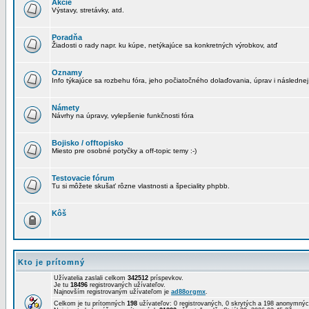
Akcie
Výstavy, stretávky, atd.
Poradňa
Žiadosti o rady napr. ku kúpe, netýkajúce sa konkretných výrobkov, atď
Oznamy
Info týkajúce sa rozbehu fóra, jeho počiatočného dolaďovania, úprav i následnej
Námety
Návrhy na úpravy, vylepšenie funkčnosti fóra
Bojisko / offtopisko
Miesto pre osobné potyčky a off-topic temy :-)
Testovacie fórum
Tu si môžete skušať rôzne vlastnosti a špeciality phpbb.
Kôš
Kto je prítomný
Užívatelia zaslali celkom
342512
príspevkov.
Je tu
18496
registrovaných užívateľov.
Najnovším registrovaným užívateľom je
ad88orgmx
.
Celkom je tu prítomných
198
užívateľov: 0 registrovaných, 0 skrytých a 198 anonymn