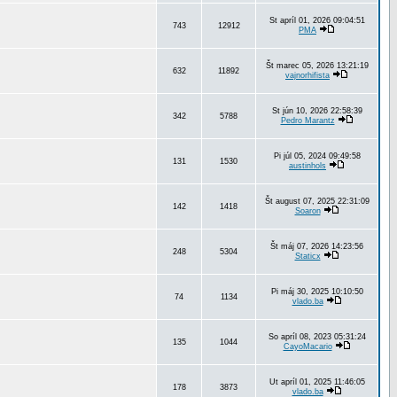
St apríl 01, 2026 09:04:51
743
12912
PMA
Št marec 05, 2026 13:21:19
632
11892
vajnorhifista
St jún 10, 2026 22:58:39
342
5788
Pedro Marantz
Pi júl 05, 2024 09:49:58
131
1530
austinhols
Št august 07, 2025 22:31:09
142
1418
Soaron
Št máj 07, 2026 14:23:56
248
5304
Staticx
Pi máj 30, 2025 10:10:50
74
1134
vlado.ba
So apríl 08, 2023 05:31:24
135
1044
CayoMacario
Ut apríl 01, 2025 11:46:05
178
3873
vlado.ba