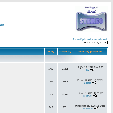
ácia
Zobraziť príspevky bez odpovedí
Témy
Príspevky
Posledný príspevok
Št jún 18, 2026 09:48:55
1773
31835
BV
Po júl 03, 2023 21:12:21
765
10244
Soaron
St júl 01, 2026 13:11:32
1096
34330
Milan75
Ut február 25, 2025 12:14:58
246
6031
austinhols