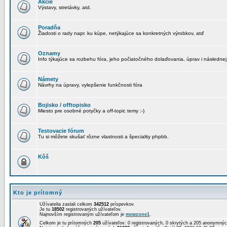
Akcie
Výstavy, stretávky, atd.
Poradňa
Žiadosti o rady napr. ku kúpe, netýkajúce sa konkretných výrobkov, atď
Oznamy
Info týkajúce sa rozbehu fóra, jeho počiatočného dolaďovania, úprav i následnej
Námety
Návrhy na úpravy, vylepšenie funkčnosti fóra
Bojisko / offtopisko
Miesto pre osobné potyčky a off-topic temy :-)
Testovacie fórum
Tu si môžete skušať rôzne vlastnosti a špeciality phpbb.
Kôš
Kto je prítomný
Užívatelia zaslali celkom
342512
príspevkov.
Je tu
18502
registrovaných užívateľov.
Najnovším registrovaným užívateľom je
mcwzone1
.
Celkom je tu prítomných
205
užívateľov: 0 registrovaných, 0 skrytých a 205 anonymn