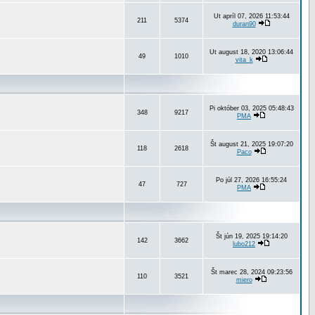
Ut apríl 07, 2026 11:53:44
211
5374
duran90
Ut august 18, 2020 13:06:44
49
1010
vita_k
Pi október 03, 2025 05:48:43
348
9217
PMA
Št august 21, 2025 19:07:20
118
2618
Paco
Po júl 27, 2026 16:55:24
47
727
PMA
Št jún 19, 2025 19:14:20
142
3662
lubo212
Št marec 28, 2024 09:23:56
110
3521
miero