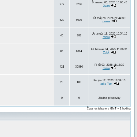
Št marec 05, 2026 10:05:45
279
8286
Quart
Št máj 28, 2026 21:44:59
629
5939
moses
Ut január 13, 2026 10:54:15
45
383
miero
Ut február 04, 2025 11:06:31
86
1314
Zakk
Pi júl 03, 2026 11:13:30
421
35880
miero
Po jún 12, 2023 18:59:10
28
186
tatko Tom
0
0
Žiadne príspevky
Časy uvádzané v GMT + 1 hodina