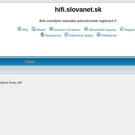
hifi.slovanet.sk
Bolo zavedene manualne potvrdzovanie registracii !!!
FAQ
Hľadať
Zoznam užívateľov
Užívateľské skupiny
Registr
Nastavenia
Súkromné správy
Prihlásenie
Fórum
diace boxy, atď