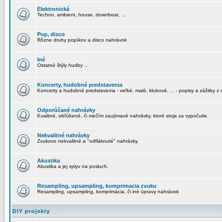
Elektronická
Techno, ambient, house, downbeat, ...
Pop, disco
Rôzne druhy popíkov a disco nahrávok
Iné
Ostatné štýly hudby ...
Koncerty, hudobné predstavenia
Koncerty a hudobné predstavenia - veľké, malé, klubové, ... - popisy a zážitky z 
Odporúčané nahrávky
Kvalitné, obľúbené, či niečím zaujímavé nahrávky, ktoré stoja za vypočutie.
Nekvalitné nahrávky
Zvukovo nekvalitné a "odfláknuté" nahrávky.
Akustika
Akustika a jej vplyv na posluch.
Resampling, upsampling, komprimacia zvuku
Resampling, upsampling, komprimácia, či iné úpravy nahrávok
DIY projekty