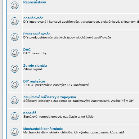
Reprosústavy
Zosilňovače
DIY integrované i koncové zosilňovače, tranzistorové, elektrónkové, chipampy i d
Predzosilňovače
DIY predzosilňovače všetkých typov, sluchátkové zosilňovače
DAC
DAC prevodníky
Zdroje signálu
Zdroje signálu
DIY realizácie
"FOTO" prezentácie vlastných DIY konštrukcií
Zaujímavé súčiastky a zapojenia
Súčiastky, princípy a zapojenia so zaujímavými vlastnosťami, využiteľné v DIY.
Kabeláž
Signálové, reproduktorové, napájacie a iné káble
Mechanické konštrukcie
Mechanické diely, skrinky, chladiče, ich výroba, opracovanie, kúpa, atď ...