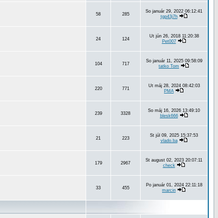
So január 29, 2022 06:12:41
58
285
tgp43j7h
Ut jún 26, 2018 11:20:38
24
124
Pet007
So január 11, 2025 09:58:09
104
717
tatko Tom
Ut máj 28, 2024 08:42:03
220
771
PMA
So máj 16, 2026 13:49:10
239
3328
blesk666
St júl 09, 2025 15:37:53
21
223
vlado.ba
St august 02, 2023 20:07:11
179
2967
check
Po január 01, 2024 22:11:18
33
455
marcin