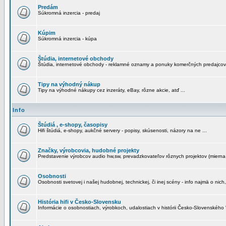
Predám
Súkromná inzercia - predaj
Kúpim
Súkromná inzercia - kúpa
Štúdia, internetové obchody
Štúdia, internetové obchody - reklamné oznamy a ponuky komerčných predajcov
Tipy na výhodný nákup
Tipy na výhodné nákupy cez inzeráty, eBay, rôzne akcie, atď ...
Info
Štúdiá , e-shopy, časopisy
Hifi štúdiá, e-shopy, aukčné servery - popisy, skúsenosti, názory na ne ...
Značky, výrobcovia, hudobné projekty
Predstavenie výrobcov audio hw,sw, prevadzkovateľov rôznych projektov (mierna 
Osobnosti
Osobnosti svetovej i našej hudobnej, technickej, či inej scény - info najmä o nich,
História hifi v Česko-Slovensku
Informácie o osobnostiach, výrobkoch, udalostiach v histórii Česko-Slovenského "