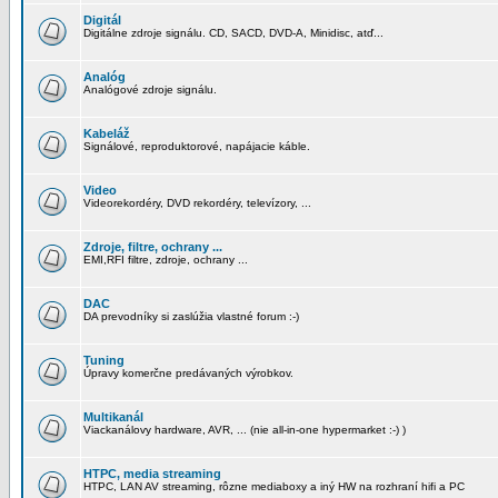
Digitál
Digitálne zdroje signálu. CD, SACD, DVD-A, Minidisc, atď...
Analóg
Analógové zdroje signálu.
Kabeláž
Signálové, reproduktorové, napájacie káble.
Video
Videorekordéry, DVD rekordéry, televízory, ...
Zdroje, filtre, ochrany ...
EMI,RFI filtre, zdroje, ochrany ...
DAC
DA prevodníky si zaslúžia vlastné forum :-)
Tuning
Úpravy komerčne predávaných výrobkov.
Multikanál
Viackanálovy hardware, AVR, ... (nie all-in-one hypermarket :-) )
HTPC, media streaming
HTPC, LAN AV streaming, rôzne mediaboxy a iný HW na rozhraní hifi a PC