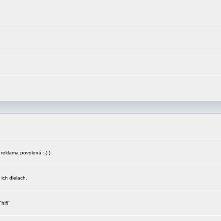
reklama povolená :-) )
 ich dielach.
hifi"