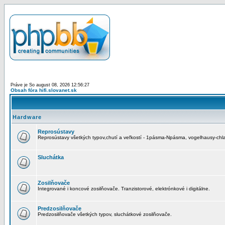
Práve je So august 08, 2026 12:56:27
Obsah fóra hifi.slovanet.sk
Hardware
Reprosústavy
Reprosústavy všetkých typov,chutí a veľkostí - 1pásma-Npásma, vogelhausy-chla
Sluchátka
Zosilňovače
Integrované i koncové zosilňovače. Tranzistorové, elektrónkové i digitálne.
Predzosilňovače
Predzosilňovače všetkých typov, sluchátkové zosilňovače.