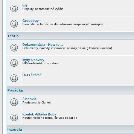
Iné
Projekty, nezaraditeľné vyššie.
Groupbuy
Samostatné fórum pre dohadovanie skupinových nákupov ...
Teória
Dokumentácia - How to ...
Dokumenty, návody, informácie, odkazy na ne (i lokálne uložená).
Mýty a povery
HiFi/audio/elektro voodoo ...
Hi-Fi čitáreň
Posádka
Členovia
Predstavenie členov.
Koutek Velkého Boba
Koutek Velkého Boba, čo viac dodať :-)
Inzercia