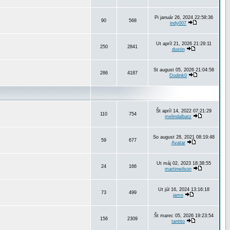
Pi január 26, 2024 22:58:36
90
568
indy007
Ut apríl 21, 2026 21:29:11
250
2841
dustin
St august 05, 2026 21:04:58
286
4187
Dodink0
Št apríl 14, 2022 07:21:29
110
754
melindalbatz
So august 28, 2021 08:19:48
59
677
Avatar
Ut máj 02, 2023 18:38:55
24
166
martinwilson
Ut júl 16, 2024 13:16:18
73
499
jamo
Št marec 05, 2026 19:23:54
156
2309
tantito