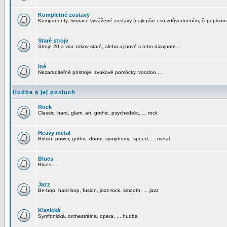
Kompletné zostavy
Komponenty, tvoriace vyvážené zostavy (najlepšie i so zdôvodnením, či popisom
Staré stroje
Stroje 20 a viac rokov staré, alebo aj nové s retro dizajnom ...
Iné
Nezaraditeľné prístroje, zvukové pomôcky, voodoo ...
Hudba a jej posluch
Rock
Classic, hard, glam, art, gothic, psychedelic, ... rock
Heavy metal
British, power, gothic, doom, symphonic, speed, ... metal
Blues
Blues ...
Jazz
Be-bop, hard-bop, fusion, jazz-rock, smooth, ... jazz
Klasická
Symfonická, orchestrálna, opera, ... hudba