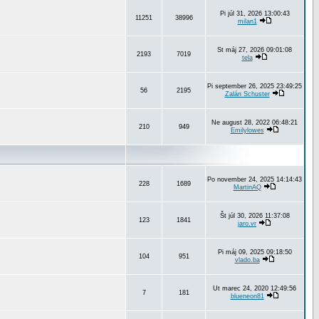
Pi júl 31, 2026 13:00:43
11251
38996
milan1
St máj 27, 2026 09:01:08
2193
7019
tela
Pi september 26, 2025 23:49:25
56
2195
Zalán Schuster
Ne august 28, 2022 06:48:21
210
949
Emilylowes
Po november 24, 2025 14:14:43
228
1689
MartinAQ
Št júl 30, 2026 11:37:08
123
1841
jaro.vr
Pi máj 09, 2025 09:18:50
104
951
vlado.ba
Ut marec 24, 2020 12:49:56
7
181
blueneon81