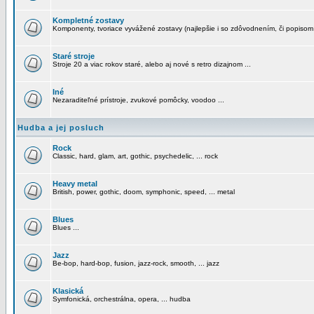
Kompletné zostavy
Komponenty, tvoriace vyvážené zostavy (najlepšie i so zdôvodnením, či popisom
Staré stroje
Stroje 20 a viac rokov staré, alebo aj nové s retro dizajnom ...
Iné
Nezaraditeľné prístroje, zvukové pomôcky, voodoo ...
Hudba a jej posluch
Rock
Classic, hard, glam, art, gothic, psychedelic, ... rock
Heavy metal
British, power, gothic, doom, symphonic, speed, ... metal
Blues
Blues ...
Jazz
Be-bop, hard-bop, fusion, jazz-rock, smooth, ... jazz
Klasická
Symfonická, orchestrálna, opera, ... hudba