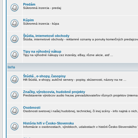
Predám
Súkromná inzercia - predaj
Kúpim
Súkromná inzercia - kúpa
Štúdia, internetové obchody
Štúdia, internetové obchody - reklamné oznamy a ponuky komerčných predajcov
Tipy na výhodný nákup
Tipy na výhodné nákupy cez inzeráty, eBay, rôzne akcie, atď ...
Info
Štúdiá , e-shopy, časopisy
Hifi štúdiá, e-shopy, aukčné servery - popisy, skúsenosti, názory na ne ...
Značky, výrobcovia, hudobné projekty
Predstavenie výrobcov audio hw,sw, prevadzkovateľov rôznych projektov (mierna 
Osobnosti
Osobnosti svetovej i našej hudobnej, technickej, či inej scény - info najmä o nich,
História hifi v Česko-Slovensku
Informácie o osobnostiach, výrobkoch, udalostiach v histórii Česko-Slovenského "