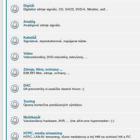
Digitál
Digitálne zdroje signálu. CD, SACD, DVD-A, Minidisc, atď...
Analóg
Analógové zdroje signálu.
Kabeláž
Signálové, reproduktorové, napájacie káble.
Video
Videorekordéry, DVD rekordéry, televízory, ...
Zdroje, filtre, ochrany ...
EMI,RFI filtre, zdroje, ochrany ...
DAC
DA prevodníky si zaslúžia vlastné forum :-)
Tuning
Úpravy komerčne predávaných výrobkov.
Multikanál
Viackanálovy hardware, AVR, ... (nie all-in-one hypermarket :-) )
HTPC, media streaming
HTPC, LAN AV streaming, rôzne mediaboxy a iný HW na rozhraní hifi a PC