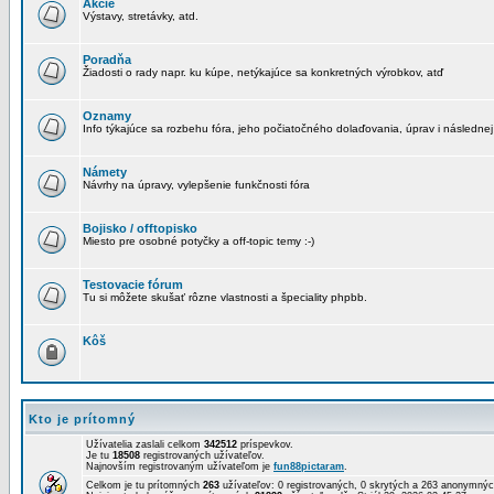
Akcie
Výstavy, stretávky, atd.
Poradňa
Žiadosti o rady napr. ku kúpe, netýkajúce sa konkretných výrobkov, atď
Oznamy
Info týkajúce sa rozbehu fóra, jeho počiatočného dolaďovania, úprav i následnej
Námety
Návrhy na úpravy, vylepšenie funkčnosti fóra
Bojisko / offtopisko
Miesto pre osobné potyčky a off-topic temy :-)
Testovacie fórum
Tu si môžete skušať rôzne vlastnosti a špeciality phpbb.
Kôš
Kto je prítomný
Užívatelia zaslali celkom
342512
príspevkov.
Je tu
18508
registrovaných užívateľov.
Najnovším registrovaným užívateľom je
fun88pictaram
.
Celkom je tu prítomných
263
užívateľov: 0 registrovaných, 0 skrytých a 263 anonymn