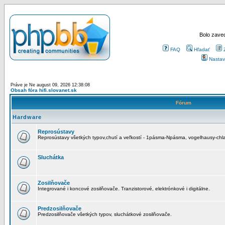
Bolo zaved
FAQ
Hľadať
Nastav
Práve je Ne august 09, 2026 12:38:08
Obsah fóra hifi.slovanet.sk
Fórum
Hardware
Reprosústavy
Reprosústavy všetkých typov,chutí a veľkostí - 1pásma-Npásma, vogelhausy-chla
Sluchátka
Zosilňovače
Integrované i koncové zosilňovače. Tranzistorové, elektrónkové i digitálne.
Predzosilňovače
Predzosilňovače všetkých typov, sluchátkové zosilňovače.