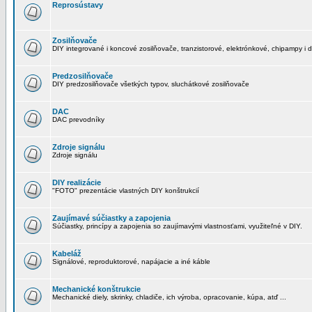
Reprosústavy
Zosilňovače
DIY integrované i koncové zosilňovače, tranzistorové, elektrónkové, chipampy i d
Predzosilňovače
DIY predzosilňovače všetkých typov, sluchátkové zosilňovače
DAC
DAC prevodníky
Zdroje signálu
Zdroje signálu
DIY realizácie
"FOTO" prezentácie vlastných DIY konštrukcií
Zaujímavé súčiastky a zapojenia
Súčiastky, princípy a zapojenia so zaujímavými vlastnosťami, využiteľné v DIY.
Kabeláž
Signálové, reproduktorové, napájacie a iné káble
Mechanické konštrukcie
Mechanické diely, skrinky, chladiče, ich výroba, opracovanie, kúpa, atď ...