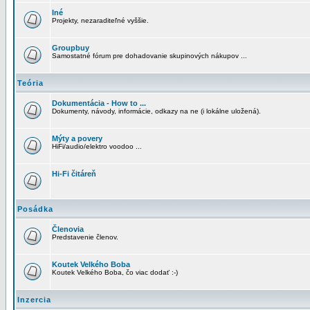
Iné
Projekty, nezaraditeľné vyššie.
Groupbuy
Samostatné fórum pre dohadovanie skupinových nákupov ...
Teória
Dokumentácia - How to ...
Dokumenty, návody, informácie, odkazy na ne (i lokálne uložená).
Mýty a povery
HiFi/audio/elektro voodoo ...
Hi-Fi čitáreň
Posádka
Členovia
Predstavenie členov.
Koutek Velkého Boba
Koutek Velkého Boba, čo viac dodať :-)
Inzercia