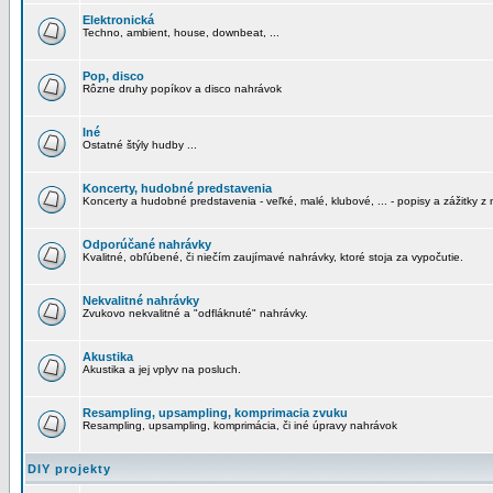
Elektronická
Techno, ambient, house, downbeat, ...
Pop, disco
Rôzne druhy popíkov a disco nahrávok
Iné
Ostatné štýly hudby ...
Koncerty, hudobné predstavenia
Koncerty a hudobné predstavenia - veľké, malé, klubové, ... - popisy a zážitky z 
Odporúčané nahrávky
Kvalitné, obľúbené, či niečím zaujímavé nahrávky, ktoré stoja za vypočutie.
Nekvalitné nahrávky
Zvukovo nekvalitné a "odfláknuté" nahrávky.
Akustika
Akustika a jej vplyv na posluch.
Resampling, upsampling, komprimacia zvuku
Resampling, upsampling, komprimácia, či iné úpravy nahrávok
DIY projekty