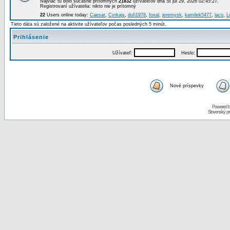
Najviac tu bolo súčasne prítomných
21832
užívateľov dňa St júl 29, 2026 02:45:27.
Registrovaní užívatelia: nikto nie je prítomný
22
Users online today:
Caesar
,
Cvrkajs
,
dufi1978
,
foxal
,
jeremysk
,
kamilek5477
,
laco
,
L
Tieto dáta sú založené na aktivite užívateľov počas posledných 5 minút.
Prihlásenie
Užívateľ:
Heslo:
Nové príspevky
Powered 
Slovenský p