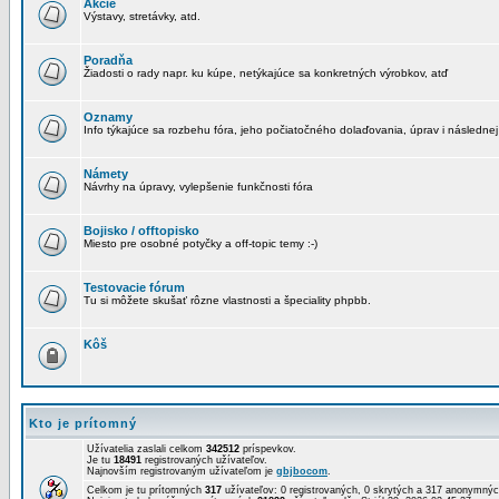
Akcie
Výstavy, stretávky, atd.
Poradňa
Žiadosti o rady napr. ku kúpe, netýkajúce sa konkretných výrobkov, atď
Oznamy
Info týkajúce sa rozbehu fóra, jeho počiatočného dolaďovania, úprav i následnej
Námety
Návrhy na úpravy, vylepšenie funkčnosti fóra
Bojisko / offtopisko
Miesto pre osobné potyčky a off-topic temy :-)
Testovacie fórum
Tu si môžete skušať rôzne vlastnosti a špeciality phpbb.
Kôš
Kto je prítomný
Užívatelia zaslali celkom
342512
príspevkov.
Je tu
18491
registrovaných užívateľov.
Najnovším registrovaným užívateľom je
gbjbocom
.
Celkom je tu prítomných
317
užívateľov: 0 registrovaných, 0 skrytých a 317 anonymn