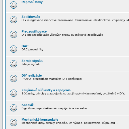
Reprosústavy
Zosilňovače
DIY integrované i koncové zosilňovače, tranzistorové, elektrónkové, chipampy i d
Predzosilňovače
DIY predzosilňovače všetkých typov, sluchátkové zosilňovače
DAC
DAC prevodníky
Zdroje signálu
Zdroje signálu
DIY realizácie
"FOTO" prezentácie vlastných DIY konštrukcií
Zaujímavé súčiastky a zapojenia
Súčiastky, princípy a zapojenia so zaujímavými vlastnosťami, využiteľné v DIY.
Kabeláž
Signálové, reproduktorové, napájacie a iné káble
Mechanické konštrukcie
Mechanické diely, skrinky, chladiče, ich výroba, opracovanie, kúpa, atď ...