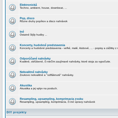
Elektronická
Techno, ambient, house, downbeat, ...
Pop, disco
Rôzne druhy popíkov a disco nahrávok
Iné
Ostatné štýly hudby ...
Koncerty, hudobné predstavenia
Koncerty a hudobné predstavenia - veľké, malé, klubové, ... - popisy a zážitky z 
Odporúčané nahrávky
Kvalitné, obľúbené, či niečím zaujímavé nahrávky, ktoré stoja za vypočutie.
Nekvalitné nahrávky
Zvukovo nekvalitné a "odfláknuté" nahrávky.
Akustika
Akustika a jej vplyv na posluch.
Resampling, upsampling, komprimacia zvuku
Resampling, upsampling, komprimácia, či iné úpravy nahrávok
DIY projekty