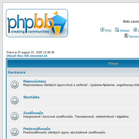
Bolo zaved
FAQ
Hľadať
Nastav
Práve je Pi august 07, 2026 13:38:26
Obsah fóra hifi.slovanet.sk
Fórum
Hardware
Reprosústavy
Reprosústavy všetkých typov,chutí a veľkostí - 1pásma-Npásma, vogelhausy-chla
Sluchátka
Zosilňovače
Integrované i koncové zosilňovače. Tranzistorové, elektrónkové i digitálne.
Predzosilňovače
Predzosilňovače všetkých typov, sluchátkové zosilňovače.