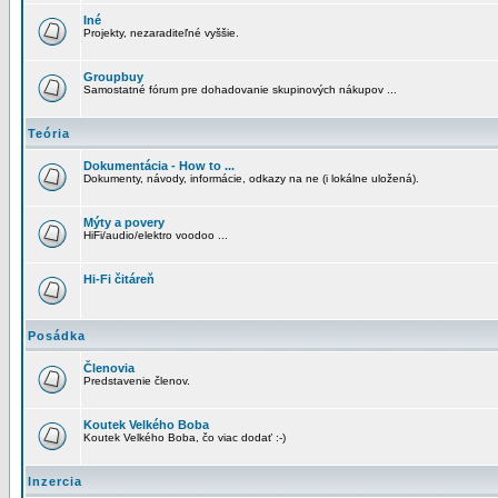
Iné
Projekty, nezaraditeľné vyššie.
Groupbuy
Samostatné fórum pre dohadovanie skupinových nákupov ...
Teória
Dokumentácia - How to ...
Dokumenty, návody, informácie, odkazy na ne (i lokálne uložená).
Mýty a povery
HiFi/audio/elektro voodoo ...
Hi-Fi čitáreň
Posádka
Členovia
Predstavenie členov.
Koutek Velkého Boba
Koutek Velkého Boba, čo viac dodať :-)
Inzercia