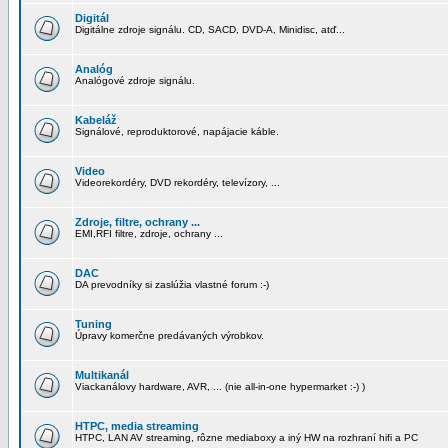
Digitál
Digitálne zdroje signálu. CD, SACD, DVD-A, Minidisc, atď...
Analóg
Analógové zdroje signálu.
Kabeláž
Signálové, reproduktorové, napájacie káble.
Video
Videorekordéry, DVD rekordéry, televízory, ...
Zdroje, filtre, ochrany ...
EMI,RFI filtre, zdroje, ochrany ...
DAC
DA prevodníky si zaslúžia vlastné forum :-)
Tuning
Úpravy komerčne predávaných výrobkov.
Multikanál
Viackanálovy hardware, AVR, ... (nie all-in-one hypermarket :-) )
HTPC, media streaming
HTPC, LAN AV streaming, rôzne mediaboxy a iný HW na rozhraní hifi a PC