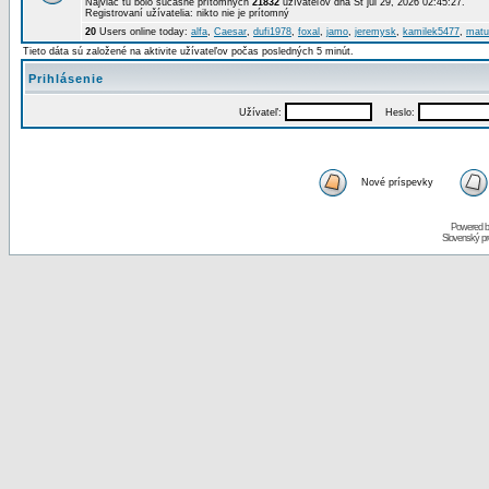
Najviac tu bolo súčasne prítomných
21832
užívateľov dňa St júl 29, 2026 02:45:27.
Registrovaní užívatelia: nikto nie je prítomný
20
Users online today:
alfa
,
Caesar
,
dufi1978
,
foxal
,
jamo
,
jeremysk
,
kamilek5477
,
matu
Tieto dáta sú založené na aktivite užívateľov počas posledných 5 minút.
Prihlásenie
Užívateľ:
Heslo:
Nové príspevky
Powered 
Slovenský p