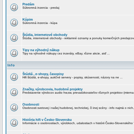
Predám
Súkromná inzercia - predaj
Kúpim
Súkromná inzercia - kúpa
Štúdia, internetové obchody
Štúdia, internetové obchody - reklamné oznamy a ponuky komerčných predajcov
Tipy na výhodný nákup
Tipy na výhodné nákupy cez inzeráty, eBay, rôzne akcie, atď ...
Info
Štúdiá , e-shopy, časopisy
Hifi štúdiá, e-shopy, aukčné servery - popisy, skúsenosti, názory na ne ...
Značky, výrobcovia, hudobné projekty
Predstavenie výrobcov audio hw,sw, prevadzkovateľov rôznych projektov (mierna 
Osobnosti
Osobnosti svetovej i našej hudobnej, technickej, či inej scény - info najmä o nich,
História hifi v Česko-Slovensku
Informácie o osobnostiach, výrobkoch, udalostiach v histórii Česko-Slovenského "