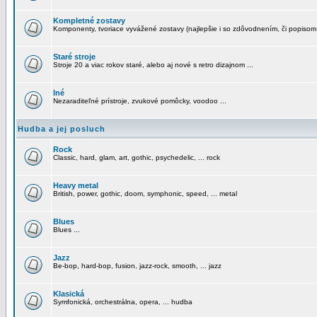
Kompletné zostavy
Komponenty, tvoriace vyvážené zostavy (najlepšie i so zdôvodnením, či popisom
Staré stroje
Stroje 20 a viac rokov staré, alebo aj nové s retro dizajnom ...
Iné
Nezaraditeľné prístroje, zvukové pomôcky, voodoo ...
Hudba a jej posluch
Rock
Classic, hard, glam, art, gothic, psychedelic, ... rock
Heavy metal
British, power, gothic, doom, symphonic, speed, ... metal
Blues
Blues ...
Jazz
Be-bop, hard-bop, fusion, jazz-rock, smooth, ... jazz
Klasická
Symfonická, orchestrálna, opera, ... hudba