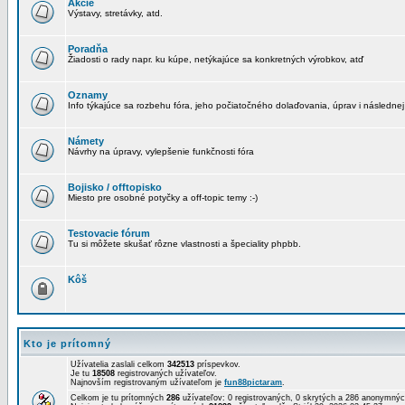
Akcie
Výstavy, stretávky, atd.
Poradňa
Žiadosti o rady napr. ku kúpe, netýkajúce sa konkretných výrobkov, atď
Oznamy
Info týkajúce sa rozbehu fóra, jeho počiatočného dolaďovania, úprav i následnej
Námety
Návrhy na úpravy, vylepšenie funkčnosti fóra
Bojisko / offtopisko
Miesto pre osobné potyčky a off-topic temy :-)
Testovacie fórum
Tu si môžete skušať rôzne vlastnosti a špeciality phpbb.
Kôš
Kto je prítomný
Užívatelia zaslali celkom
342513
príspevkov.
Je tu
18508
registrovaných užívateľov.
Najnovším registrovaným užívateľom je
fun88pictaram
.
Celkom je tu prítomných
286
užívateľov: 0 registrovaných, 0 skrytých a 286 anonymn