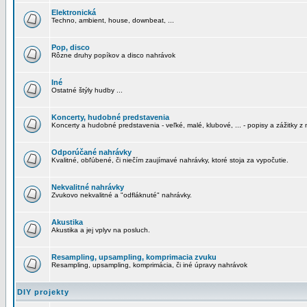
Elektronická
Techno, ambient, house, downbeat, ...
Pop, disco
Rôzne druhy popíkov a disco nahrávok
Iné
Ostatné štýly hudby ...
Koncerty, hudobné predstavenia
Koncerty a hudobné predstavenia - veľké, malé, klubové, ... - popisy a zážitky z 
Odporúčané nahrávky
Kvalitné, obľúbené, či niečím zaujímavé nahrávky, ktoré stoja za vypočutie.
Nekvalitné nahrávky
Zvukovo nekvalitné a "odfláknuté" nahrávky.
Akustika
Akustika a jej vplyv na posluch.
Resampling, upsampling, komprimacia zvuku
Resampling, upsampling, komprimácia, či iné úpravy nahrávok
DIY projekty