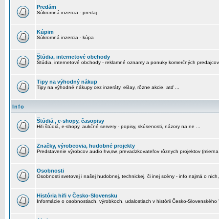
Predám
Súkromná inzercia - predaj
Kúpim
Súkromná inzercia - kúpa
Štúdia, internetové obchody
Štúdia, internetové obchody - reklamné oznamy a ponuky komerčných predajcov
Tipy na výhodný nákup
Tipy na výhodné nákupy cez inzeráty, eBay, rôzne akcie, atď ...
Info
Štúdiá , e-shopy, časopisy
Hifi štúdiá, e-shopy, aukčné servery - popisy, skúsenosti, názory na ne ...
Značky, výrobcovia, hudobné projekty
Predstavenie výrobcov audio hw,sw, prevadzkovateľov rôznych projektov (mierna 
Osobnosti
Osobnosti svetovej i našej hudobnej, technickej, či inej scény - info najmä o nich,
História hifi v Česko-Slovensku
Informácie o osobnostiach, výrobkoch, udalostiach v histórii Česko-Slovenského "