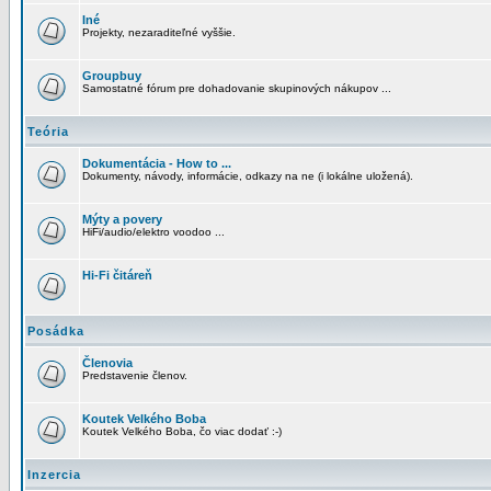
Iné
Projekty, nezaraditeľné vyššie.
Groupbuy
Samostatné fórum pre dohadovanie skupinových nákupov ...
Teória
Dokumentácia - How to ...
Dokumenty, návody, informácie, odkazy na ne (i lokálne uložená).
Mýty a povery
HiFi/audio/elektro voodoo ...
Hi-Fi čitáreň
Posádka
Členovia
Predstavenie členov.
Koutek Velkého Boba
Koutek Velkého Boba, čo viac dodať :-)
Inzercia