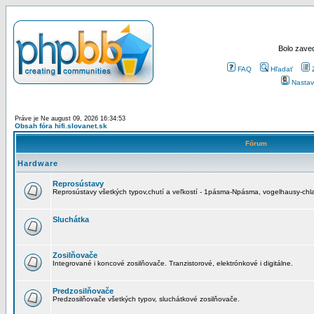
Bolo zaved
FAQ
Hľadať
Nastav
Práve je Ne august 09, 2026 16:34:53
Obsah fóra hifi.slovanet.sk
Fórum
Hardware
Reprosústavy
Reprosústavy všetkých typov,chutí a veľkostí - 1pásma-Npásma, vogelhausy-chla
Sluchátka
Zosilňovače
Integrované i koncové zosilňovače. Tranzistorové, elektrónkové i digitálne.
Predzosilňovače
Predzosilňovače všetkých typov, sluchátkové zosilňovače.