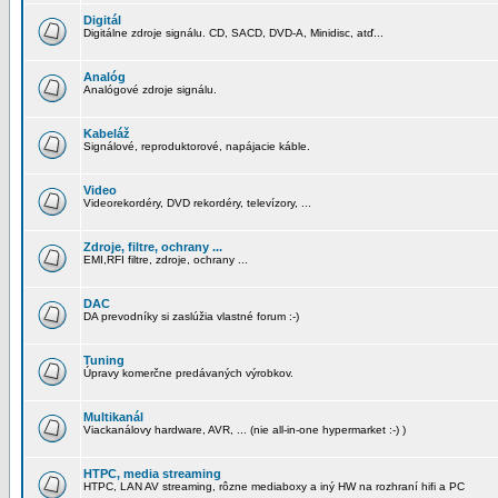
Digitál
Digitálne zdroje signálu. CD, SACD, DVD-A, Minidisc, atď...
Analóg
Analógové zdroje signálu.
Kabeláž
Signálové, reproduktorové, napájacie káble.
Video
Videorekordéry, DVD rekordéry, televízory, ...
Zdroje, filtre, ochrany ...
EMI,RFI filtre, zdroje, ochrany ...
DAC
DA prevodníky si zaslúžia vlastné forum :-)
Tuning
Úpravy komerčne predávaných výrobkov.
Multikanál
Viackanálovy hardware, AVR, ... (nie all-in-one hypermarket :-) )
HTPC, media streaming
HTPC, LAN AV streaming, rôzne mediaboxy a iný HW na rozhraní hifi a PC