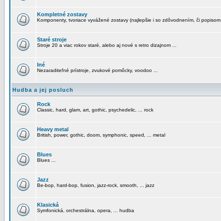
Kompletné zostavy
Komponenty, tvoriace vyvážené zostavy (najlepšie i so zdôvodnením, či popisom
Staré stroje
Stroje 20 a viac rokov staré, alebo aj nové s retro dizajnom ...
Iné
Nezaraditeľné prístroje, zvukové pomôcky, voodoo ...
Hudba a jej posluch
Rock
Classic, hard, glam, art, gothic, psychedelic, ... rock
Heavy metal
British, power, gothic, doom, symphonic, speed, ... metal
Blues
Blues ...
Jazz
Be-bop, hard-bop, fusion, jazz-rock, smooth, ... jazz
Klasická
Symfonická, orchestrálna, opera, ... hudba