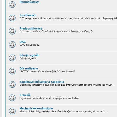
Reprosústavy
Zosilňovače
DIY integrované i koncové zosilňovače, tranzistorové, elektrónkové, chipampy i d
Predzosilňovače
DIY predzosilňovače všetkých typov, sluchátkové zosilňovače
DAC
DAC prevodníky
Zdroje signálu
Zdroje signálu
DIY realizácie
"FOTO" prezentácie vlastných DIY konštrukcií
Zaujímavé súčiastky a zapojenia
Súčiastky, princípy a zapojenia so zaujímavými vlastnosťami, využiteľné v DIY.
Kabeláž
Signálové, reproduktorové, napájacie a iné káble
Mechanické konštrukcie
Mechanické diely, skrinky, chladiče, ich výroba, opracovanie, kúpa, atď ...