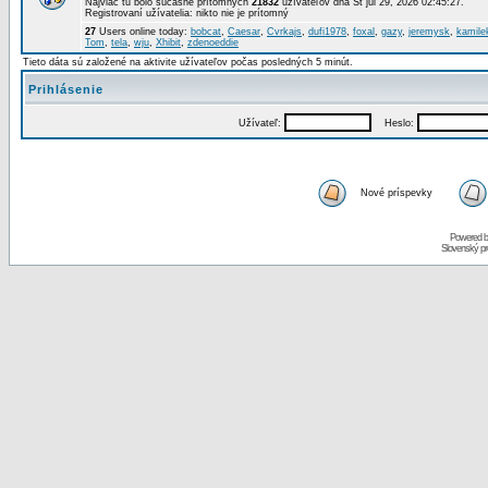
Najviac tu bolo súčasne prítomných
21832
užívateľov dňa St júl 29, 2026 02:45:27.
Registrovaní užívatelia: nikto nie je prítomný
27
Users online today:
bobcat
,
Caesar
,
Cvrkajs
,
dufi1978
,
foxal
,
gazy
,
jeremysk
,
kamile
Tom
,
tela
,
wju
,
Xhibit
,
zdenoeddie
Tieto dáta sú založené na aktivite užívateľov počas posledných 5 minút.
Prihlásenie
Užívateľ:
Heslo:
Nové príspevky
Powered 
Slovenský p