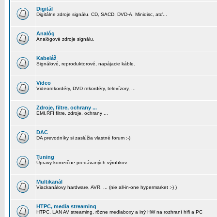
Digitál
Digitálne zdroje signálu. CD, SACD, DVD-A, Minidisc, atď...
Analóg
Analógové zdroje signálu.
Kabeláž
Signálové, reproduktorové, napájacie káble.
Video
Videorekordéry, DVD rekordéry, televízory, ...
Zdroje, filtre, ochrany ...
EMI,RFI filtre, zdroje, ochrany ...
DAC
DA prevodníky si zaslúžia vlastné forum :-)
Tuning
Úpravy komerčne predávaných výrobkov.
Multikanál
Viackanálovy hardware, AVR, ... (nie all-in-one hypermarket :-) )
HTPC, media streaming
HTPC, LAN AV streaming, rôzne mediaboxy a iný HW na rozhraní hifi a PC