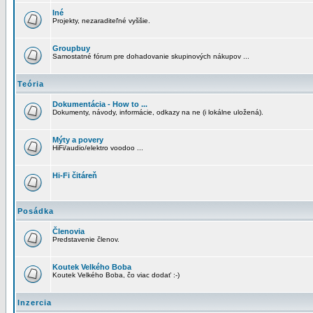
Iné
Projekty, nezaraditeľné vyššie.
Groupbuy
Samostatné fórum pre dohadovanie skupinových nákupov ...
Teória
Dokumentácia - How to ...
Dokumenty, návody, informácie, odkazy na ne (i lokálne uložená).
Mýty a povery
HiFi/audio/elektro voodoo ...
Hi-Fi čitáreň
Posádka
Členovia
Predstavenie členov.
Koutek Velkého Boba
Koutek Velkého Boba, čo viac dodať :-)
Inzercia