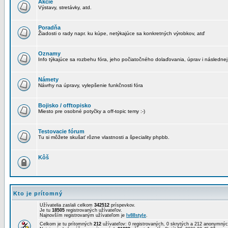
Akcie
Výstavy, stretávky, atd.
Poradňa
Žiadosti o rady napr. ku kúpe, netýkajúce sa konkretných výrobkov, atď
Oznamy
Info týkajúce sa rozbehu fóra, jeho počiatočného dolaďovania, úprav i následnej
Námety
Návrhy na úpravy, vylepšenie funkčnosti fóra
Bojisko / offtopisko
Miesto pre osobné potyčky a off-topic temy :-)
Testovacie fórum
Tu si môžete skušať rôzne vlastnosti a špeciality phpbb.
Kôš
Kto je prítomný
Užívatelia zaslali celkom
342512
príspevkov.
Je tu
18505
registrovaných užívateľov.
Najnovším registrovaným užívateľom je
lv88style
.
Celkom je tu prítomných
212
užívateľov: 0 registrovaných, 0 skrytých a 212 anonymn