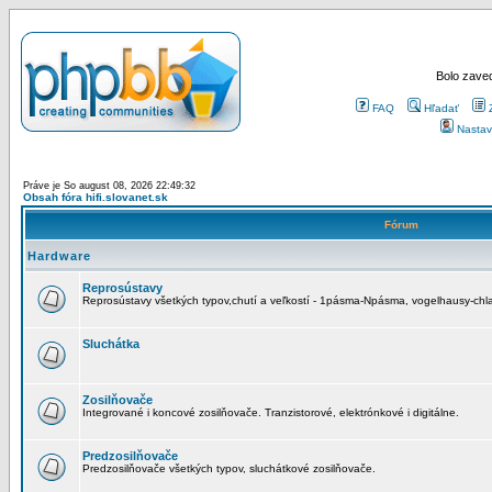
Bolo zaved
FAQ
Hľadať
Nastav
Práve je So august 08, 2026 22:49:32
Obsah fóra hifi.slovanet.sk
Fórum
Hardware
Reprosústavy
Reprosústavy všetkých typov,chutí a veľkostí - 1pásma-Npásma, vogelhausy-chla
Sluchátka
Zosilňovače
Integrované i koncové zosilňovače. Tranzistorové, elektrónkové i digitálne.
Predzosilňovače
Predzosilňovače všetkých typov, sluchátkové zosilňovače.