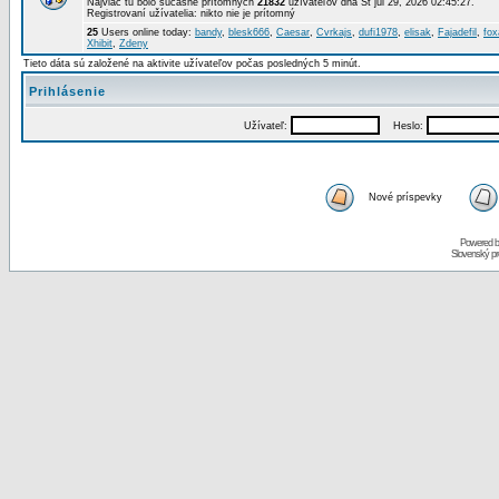
Najviac tu bolo súčasne prítomných
21832
užívateľov dňa St júl 29, 2026 02:45:27.
Registrovaní užívatelia: nikto nie je prítomný
25
Users online today:
bandy
,
blesk666
,
Caesar
,
Cvrkajs
,
dufi1978
,
elisak
,
Fajadefil
,
fox
Xhibit
,
Zdeny
Tieto dáta sú založené na aktivite užívateľov počas posledných 5 minút.
Prihlásenie
Užívateľ:
Heslo:
Nové príspevky
Powered 
Slovenský p