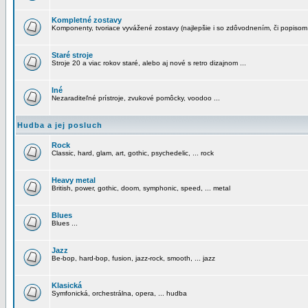
Kompletné zostavy
Komponenty, tvoriace vyvážené zostavy (najlepšie i so zdôvodnením, či popisom
Staré stroje
Stroje 20 a viac rokov staré, alebo aj nové s retro dizajnom ...
Iné
Nezaraditeľné prístroje, zvukové pomôcky, voodoo ...
Hudba a jej posluch
Rock
Classic, hard, glam, art, gothic, psychedelic, ... rock
Heavy metal
British, power, gothic, doom, symphonic, speed, ... metal
Blues
Blues ...
Jazz
Be-bop, hard-bop, fusion, jazz-rock, smooth, ... jazz
Klasická
Symfonická, orchestrálna, opera, ... hudba