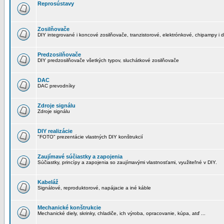
Reprosústavy
Zosilňovače
DIY integrované i koncové zosilňovače, tranzistorové, elektrónkové, chipampy i d
Predzosilňovače
DIY predzosilňovače všetkých typov, sluchátkové zosilňovače
DAC
DAC prevodníky
Zdroje signálu
Zdroje signálu
DIY realizácie
"FOTO" prezentácie vlastných DIY konštrukcií
Zaujímavé súčiastky a zapojenia
Súčiastky, princípy a zapojenia so zaujímavými vlastnosťami, využiteľné v DIY.
Kabeláž
Signálové, reproduktorové, napájacie a iné káble
Mechanické konštrukcie
Mechanické diely, skrinky, chladiče, ich výroba, opracovanie, kúpa, atď ...