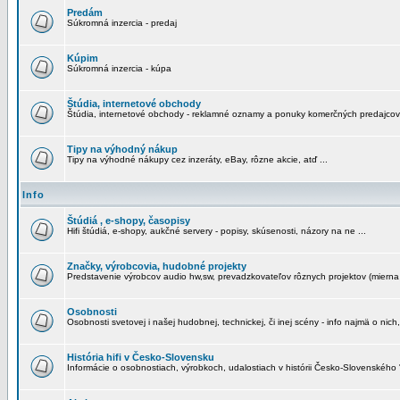
Predám
Súkromná inzercia - predaj
Kúpim
Súkromná inzercia - kúpa
Štúdia, internetové obchody
Štúdia, internetové obchody - reklamné oznamy a ponuky komerčných predajcov
Tipy na výhodný nákup
Tipy na výhodné nákupy cez inzeráty, eBay, rôzne akcie, atď ...
Info
Štúdiá , e-shopy, časopisy
Hifi štúdiá, e-shopy, aukčné servery - popisy, skúsenosti, názory na ne ...
Značky, výrobcovia, hudobné projekty
Predstavenie výrobcov audio hw,sw, prevadzkovateľov rôznych projektov (mierna 
Osobnosti
Osobnosti svetovej i našej hudobnej, technickej, či inej scény - info najmä o nich,
História hifi v Česko-Slovensku
Informácie o osobnostiach, výrobkoch, udalostiach v histórii Česko-Slovenského "