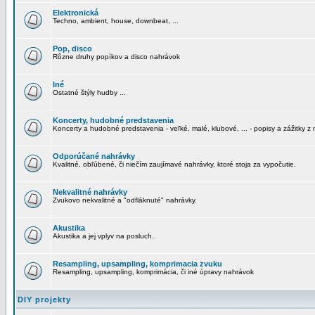
Elektronická
Techno, ambient, house, downbeat, ...
Pop, disco
Rôzne druhy popíkov a disco nahrávok
Iné
Ostatné štýly hudby ...
Koncerty, hudobné predstavenia
Koncerty a hudobné predstavenia - veľké, malé, klubové, ... - popisy a zážitky z 
Odporúčané nahrávky
Kvalitné, obľúbené, či niečím zaujímavé nahrávky, ktoré stoja za vypočutie.
Nekvalitné nahrávky
Zvukovo nekvalitné a "odfláknuté" nahrávky.
Akustika
Akustika a jej vplyv na posluch.
Resampling, upsampling, komprimacia zvuku
Resampling, upsampling, komprimácia, či iné úpravy nahrávok
DIY projekty