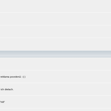
reklama povolená :-) )
 ich dielach.
hifi"