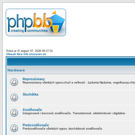
Práve je Pi august 07, 2026 00:27:51
Obsah fóra hifi.slovanet.sk
Hardware
Reprosústavy
Reprosústavy všetkých typov,chutí a veľkostí - 1pásma-Npásma, vogelhausy-chla
Sluchátka
Zosilňovače
Integrované i koncové zosilňovače. Tranzistorové, elektrónkové i digitálne.
Predzosilňovače
Predzosilňovače všetkých typov, sluchátkové zosilňovače.