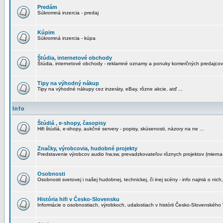
Predám
Súkromná inzercia - predaj
Kúpim
Súkromná inzercia - kúpa
Štúdia, internetové obchody
Štúdia, internetové obchody - reklamné oznamy a ponuky komerčných predajcov
Tipy na výhodný nákup
Tipy na výhodné nákupy cez inzeráty, eBay, rôzne akcie, atď ...
Info
Štúdiá , e-shopy, časopisy
Hifi štúdiá, e-shopy, aukčné servery - popisy, skúsenosti, názory na ne ...
Značky, výrobcovia, hudobné projekty
Predstavenie výrobcov audio hw,sw, prevadzkovateľov rôznych projektov (mierna 
Osobnosti
Osobnosti svetovej i našej hudobnej, technickej, či inej scény - info najmä o nich,
História hifi v Česko-Slovensku
Informácie o osobnostiach, výrobkoch, udalostiach v histórii Česko-Slovenského "