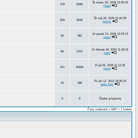
Št marec 05, 2026 10:05:45
279
8286
Quart
Št máj 28, 2026 21:44:59
629
5939
moses
Ut január 13, 2026 10:54:15
45
383
miero
Ut február 04, 2025 11:06:31
86
1314
Zakk
Pi júl 03, 2026 11:13:30
421
35880
miero
Po jún 12, 2023 18:59:10
28
186
tatko Tom
0
0
Žiadne príspevky
Časy uvádzané v GMT + 1 hodina