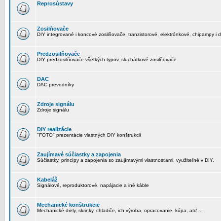
Reprosústavy
Zosilňovače
DIY integrované i koncové zosilňovače, tranzistorové, elektrónkové, chipampy i d
Predzosilňovače
DIY predzosilňovače všetkých typov, sluchátkové zosilňovače
DAC
DAC prevodníky
Zdroje signálu
Zdroje signálu
DIY realizácie
"FOTO" prezentácie vlastných DIY konštrukcií
Zaujímavé súčiastky a zapojenia
Súčiastky, princípy a zapojenia so zaujímavými vlastnosťami, využiteľné v DIY.
Kabeláž
Signálové, reproduktorové, napájacie a iné káble
Mechanické konštrukcie
Mechanické diely, skrinky, chladiče, ich výroba, opracovanie, kúpa, atď ...