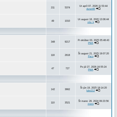
Ut apríl 07, 2026 11:53:44
211
5374
duran90
Ut august 18, 2020 13:06:44
49
1010
vita_k
Pi október 03, 2025 05:48:43
348
9217
PMA
Št august 21, 2025 19:07:20
118
2618
Paco
Po júl 27, 2026 16:55:24
47
727
PMA
Št jún 19, 2025 19:14:20
142
3662
lubo212
Št marec 28, 2024 09:23:56
110
3521
miero