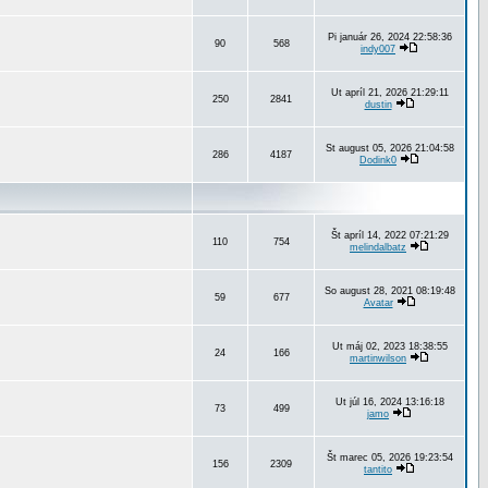
Pi január 26, 2024 22:58:36
90
568
indy007
Ut apríl 21, 2026 21:29:11
250
2841
dustin
St august 05, 2026 21:04:58
286
4187
Dodink0
Št apríl 14, 2022 07:21:29
110
754
melindalbatz
So august 28, 2021 08:19:48
59
677
Avatar
Ut máj 02, 2023 18:38:55
24
166
martinwilson
Ut júl 16, 2024 13:16:18
73
499
jamo
Št marec 05, 2026 19:23:54
156
2309
tantito