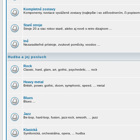
Kompletné zostavy
Komponenty, tvoriace vyvážené zostavy (najlepšie i so zdôvodnením, či popisom
Staré stroje
Stroje 20 a viac rokov staré, alebo aj nové s retro dizajnom ...
Iné
Nezaraditeľné prístroje, zvukové pomôcky, voodoo ...
Hudba a jej posluch
Rock
Classic, hard, glam, art, gothic, psychedelic, ... rock
Heavy metal
British, power, gothic, doom, symphonic, speed, ... metal
Blues
Blues ...
Jazz
Be-bop, hard-bop, fusion, jazz-rock, smooth, ... jazz
Klasická
Symfonická, orchestrálna, opera, ... hudba