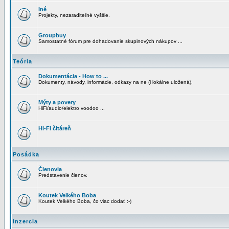
Iné
Projekty, nezaraditeľné vyššie.
Groupbuy
Samostatné fórum pre dohadovanie skupinových nákupov ...
Teória
Dokumentácia - How to ...
Dokumenty, návody, informácie, odkazy na ne (i lokálne uložená).
Mýty a povery
HiFi/audio/elektro voodoo ...
Hi-Fi čitáreň
Posádka
Členovia
Predstavenie členov.
Koutek Velkého Boba
Koutek Velkého Boba, čo viac dodať :-)
Inzercia