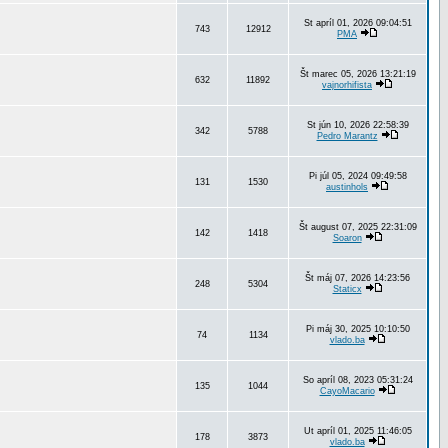
St apríl 01, 2026 09:04:51
743
12912
PMA
Št marec 05, 2026 13:21:19
632
11892
vajnorhifista
St jún 10, 2026 22:58:39
342
5788
Pedro Marantz
Pi júl 05, 2024 09:49:58
131
1530
austinhols
Št august 07, 2025 22:31:09
142
1418
Soaron
Št máj 07, 2026 14:23:56
248
5304
Staticx
Pi máj 30, 2025 10:10:50
74
1134
vlado.ba
So apríl 08, 2023 05:31:24
135
1044
CayoMacario
Ut apríl 01, 2025 11:46:05
178
3873
vlado.ba