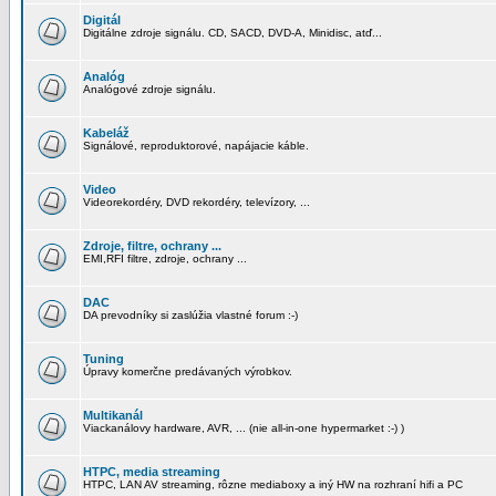
Digitál
Digitálne zdroje signálu. CD, SACD, DVD-A, Minidisc, atď...
Analóg
Analógové zdroje signálu.
Kabeláž
Signálové, reproduktorové, napájacie káble.
Video
Videorekordéry, DVD rekordéry, televízory, ...
Zdroje, filtre, ochrany ...
EMI,RFI filtre, zdroje, ochrany ...
DAC
DA prevodníky si zaslúžia vlastné forum :-)
Tuning
Úpravy komerčne predávaných výrobkov.
Multikanál
Viackanálovy hardware, AVR, ... (nie all-in-one hypermarket :-) )
HTPC, media streaming
HTPC, LAN AV streaming, rôzne mediaboxy a iný HW na rozhraní hifi a PC