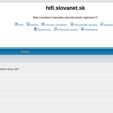
hifi.slovanet.sk
Bolo zavedene manualne potvrdzovanie registracii !!!
FAQ
Hľadať
Zoznam užívateľov
Užívateľské skupiny
Registr
Nastavenia
Súkromné správy
Prihlásenie
Fórum
diace boxy, atď