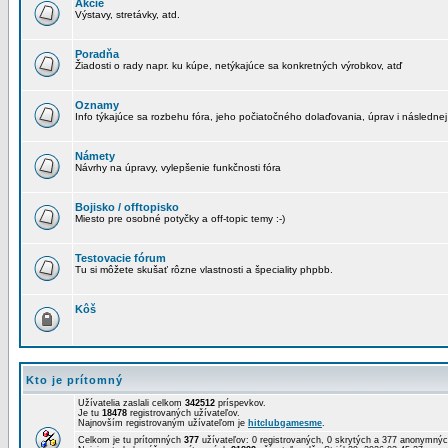
Akcie
Výstavy, stretávky, atd.
Poradňa
Žiadosti o rady napr. ku kúpe, netýkajúce sa konkretných výrobkov, atď
Oznamy
Info týkajúce sa rozbehu fóra, jeho počiatočného dolaďovania, úprav i následnej
Námety
Návrhy na úpravy, vylepšenie funkčnosti fóra
Bojisko / offtopisko
Miesto pre osobné potyčky a off-topic temy :-)
Testovacie fórum
Tu si môžete skušať rôzne vlastnosti a špeciality phpbb.
Kôš
Kto je prítomný
Užívatelia zaslali celkom
342512
príspevkov.
Je tu
18478
registrovaných užívateľov.
Najnovším registrovaným užívateľom je
hitclubgamesme
.
Celkom je tu prítomných
377
užívateľov: 0 registrovaných, 0 skrytých a 377 anonymn