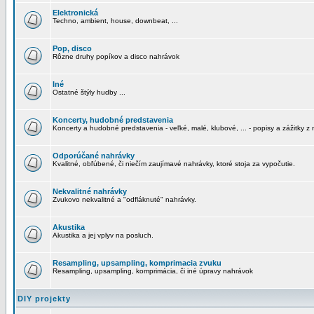
Elektronická
Techno, ambient, house, downbeat, ...
Pop, disco
Rôzne druhy popíkov a disco nahrávok
Iné
Ostatné štýly hudby ...
Koncerty, hudobné predstavenia
Koncerty a hudobné predstavenia - veľké, malé, klubové, ... - popisy a zážitky z 
Odporúčané nahrávky
Kvalitné, obľúbené, či niečím zaujímavé nahrávky, ktoré stoja za vypočutie.
Nekvalitné nahrávky
Zvukovo nekvalitné a "odfláknuté" nahrávky.
Akustika
Akustika a jej vplyv na posluch.
Resampling, upsampling, komprimacia zvuku
Resampling, upsampling, komprimácia, či iné úpravy nahrávok
DIY projekty