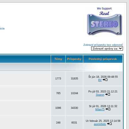
ácia
Zobraziť príspevky bez odpovedí
Témy
Príspevky
Posledný príspevok
Št jún 18, 2026 09:48:55
1773
31835
BV
Po júl 03, 2023 21:12:21
765
10244
Soaron
St júl 01, 2026 13:11:32
1096
34330
Milan75
Ut február 25, 2025 12:14:58
246
6031
austinhols