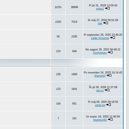
Pi júl 31, 2026 13:00:43
11251
38996
milan1
St máj 27, 2026 09:01:08
2193
7019
tela
Pi september 26, 2025 23:49:25
56
2195
Zalán Schuster
Ne august 28, 2022 06:48:21
210
949
Emilylowes
Po november 24, 2025 14:14:43
228
1689
MartinAQ
Št júl 30, 2026 11:37:08
123
1841
jaro.vr
Pi máj 09, 2025 09:18:50
104
951
vlado.ba
Ut marec 24, 2020 12:49:56
7
181
blueneon81