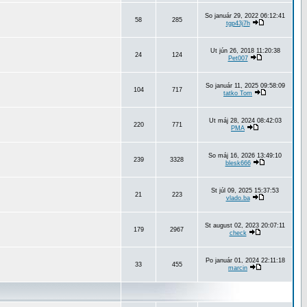
So január 29, 2022 06:12:41
58
285
tgp43j7h
Ut jún 26, 2018 11:20:38
24
124
Pet007
So január 11, 2025 09:58:09
104
717
tatko Tom
Ut máj 28, 2024 08:42:03
220
771
PMA
So máj 16, 2026 13:49:10
239
3328
blesk666
St júl 09, 2025 15:37:53
21
223
vlado.ba
St august 02, 2023 20:07:11
179
2967
check
Po január 01, 2024 22:11:18
33
455
marcin