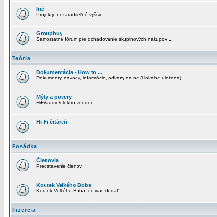
Iné
Projekty, nezaraditeľné vyššie.
Groupbuy
Samostatné fórum pre dohadovanie skupinových nákupov ...
Teória
Dokumentácia - How to ...
Dokumenty, návody, informácie, odkazy na ne (i lokálne uložená).
Mýty a povery
HiFi/audio/elektro voodoo ...
Hi-Fi čitáreň
Posádka
Členovia
Predstavenie členov.
Koutek Velkého Boba
Koutek Velkého Boba, čo viac dodať :-)
Inzercia