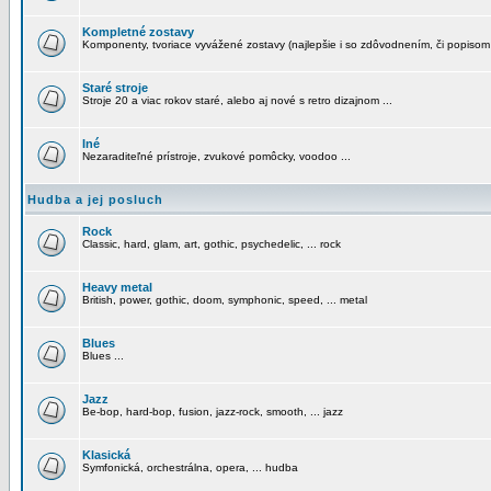
Kompletné zostavy
Komponenty, tvoriace vyvážené zostavy (najlepšie i so zdôvodnením, či popisom
Staré stroje
Stroje 20 a viac rokov staré, alebo aj nové s retro dizajnom ...
Iné
Nezaraditeľné prístroje, zvukové pomôcky, voodoo ...
Hudba a jej posluch
Rock
Classic, hard, glam, art, gothic, psychedelic, ... rock
Heavy metal
British, power, gothic, doom, symphonic, speed, ... metal
Blues
Blues ...
Jazz
Be-bop, hard-bop, fusion, jazz-rock, smooth, ... jazz
Klasická
Symfonická, orchestrálna, opera, ... hudba