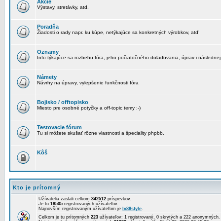
Akcie
Výstavy, stretávky, atd.
Poradňa
Žiadosti o rady napr. ku kúpe, netýkajúce sa konkretných výrobkov, atď
Oznamy
Info týkajúce sa rozbehu fóra, jeho počiatočného dolaďovania, úprav i následnej
Námety
Návrhy na úpravy, vylepšenie funkčnosti fóra
Bojisko / offtopisko
Miesto pre osobné potyčky a off-topic temy :-)
Testovacie fórum
Tu si môžete skušať rôzne vlastnosti a špeciality phpbb.
Kôš
Kto je prítomný
Užívatelia zaslali celkom
342512
príspevkov.
Je tu
18505
registrovaných užívateľov.
Najnovším registrovaným užívateľom je
lv88style
.
Celkom je tu prítomných
223
užívateľov: 1 registrovaný, 0 skrytých a 222 anonymných