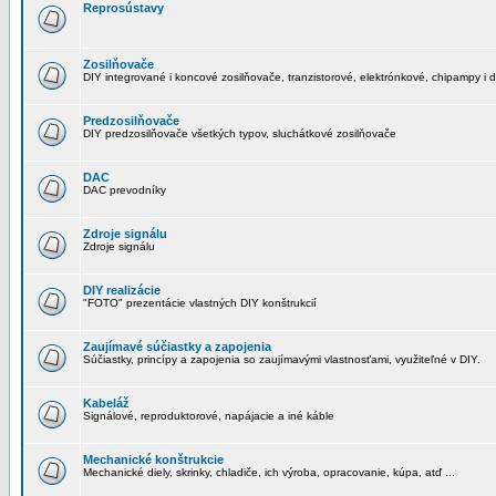
Reprosústavy
Zosilňovače
DIY integrované i koncové zosilňovače, tranzistorové, elektrónkové, chipampy i d
Predzosilňovače
DIY predzosilňovače všetkých typov, sluchátkové zosilňovače
DAC
DAC prevodníky
Zdroje signálu
Zdroje signálu
DIY realizácie
"FOTO" prezentácie vlastných DIY konštrukcií
Zaujímavé súčiastky a zapojenia
Súčiastky, princípy a zapojenia so zaujímavými vlastnosťami, využiteľné v DIY.
Kabeláž
Signálové, reproduktorové, napájacie a iné káble
Mechanické konštrukcie
Mechanické diely, skrinky, chladiče, ich výroba, opracovanie, kúpa, atď ...