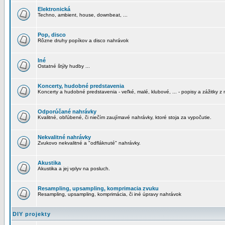
Elektronická
Techno, ambient, house, downbeat, ...
Pop, disco
Rôzne druhy popíkov a disco nahrávok
Iné
Ostatné štýly hudby ...
Koncerty, hudobné predstavenia
Koncerty a hudobné predstavenia - veľké, malé, klubové, ... - popisy a zážitky z 
Odporúčané nahrávky
Kvalitné, obľúbené, či niečím zaujímavé nahrávky, ktoré stoja za vypočutie.
Nekvalitné nahrávky
Zvukovo nekvalitné a "odfláknuté" nahrávky.
Akustika
Akustika a jej vplyv na posluch.
Resampling, upsampling, komprimacia zvuku
Resampling, upsampling, komprimácia, či iné úpravy nahrávok
DIY projekty