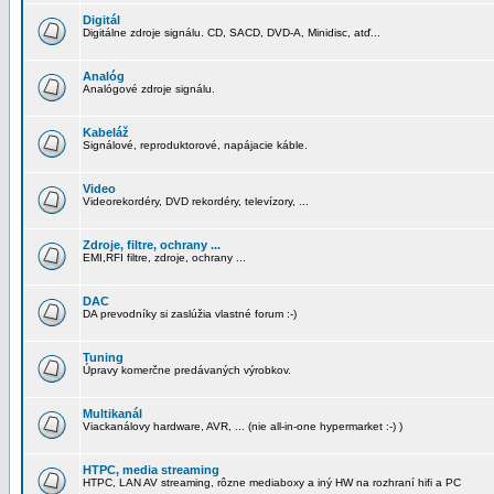
Digitál
Digitálne zdroje signálu. CD, SACD, DVD-A, Minidisc, atď...
Analóg
Analógové zdroje signálu.
Kabeláž
Signálové, reproduktorové, napájacie káble.
Video
Videorekordéry, DVD rekordéry, televízory, ...
Zdroje, filtre, ochrany ...
EMI,RFI filtre, zdroje, ochrany ...
DAC
DA prevodníky si zaslúžia vlastné forum :-)
Tuning
Úpravy komerčne predávaných výrobkov.
Multikanál
Viackanálovy hardware, AVR, ... (nie all-in-one hypermarket :-) )
HTPC, media streaming
HTPC, LAN AV streaming, rôzne mediaboxy a iný HW na rozhraní hifi a PC