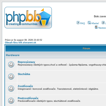
Bolo zaved
FAQ
Hľadať
Nastav
Práve je So august 08, 2026 23:43:52
Obsah fóra hifi.slovanet.sk
Fórum
Hardware
Reprosústavy
Reprosústavy všetkých typov,chutí a veľkostí - 1pásma-Npásma, vogelhausy-chla
Sluchátka
Zosilňovače
Integrované i koncové zosilňovače. Tranzistorové, elektrónkové i digitálne.
Predzosilňovače
Predzosilňovače všetkých typov, sluchátkové zosilňovače.