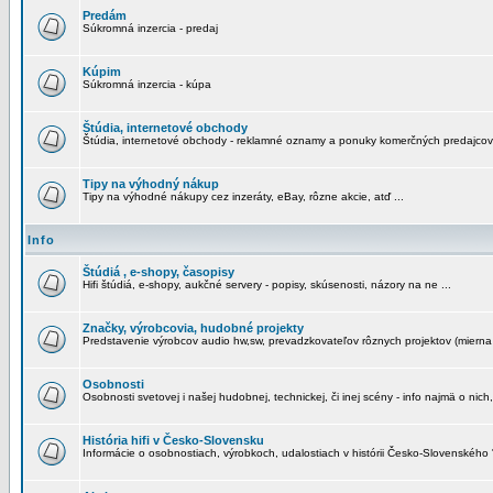
Predám
Súkromná inzercia - predaj
Kúpim
Súkromná inzercia - kúpa
Štúdia, internetové obchody
Štúdia, internetové obchody - reklamné oznamy a ponuky komerčných predajcov
Tipy na výhodný nákup
Tipy na výhodné nákupy cez inzeráty, eBay, rôzne akcie, atď ...
Info
Štúdiá , e-shopy, časopisy
Hifi štúdiá, e-shopy, aukčné servery - popisy, skúsenosti, názory na ne ...
Značky, výrobcovia, hudobné projekty
Predstavenie výrobcov audio hw,sw, prevadzkovateľov rôznych projektov (mierna 
Osobnosti
Osobnosti svetovej i našej hudobnej, technickej, či inej scény - info najmä o nich,
História hifi v Česko-Slovensku
Informácie o osobnostiach, výrobkoch, udalostiach v histórii Česko-Slovenského "