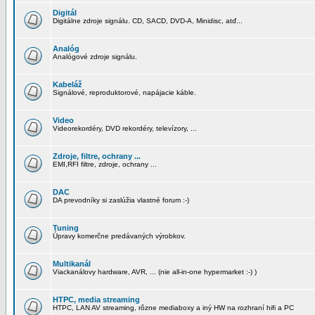
Digitál
Digitálne zdroje signálu. CD, SACD, DVD-A, Minidisc, atď...
Analóg
Analógové zdroje signálu.
Kabeláž
Signálové, reproduktorové, napájacie káble.
Video
Videorekordéry, DVD rekordéry, televízory, ...
Zdroje, filtre, ochrany ...
EMI,RFI filtre, zdroje, ochrany ...
DAC
DA prevodníky si zaslúžia vlastné forum :-)
Tuning
Úpravy komerčne predávaných výrobkov.
Multikanál
Viackanálovy hardware, AVR, ... (nie all-in-one hypermarket :-) )
HTPC, media streaming
HTPC, LAN AV streaming, rôzne mediaboxy a iný HW na rozhraní hifi a PC