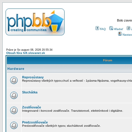
Bolo zaved
FAQ
Hľadať
Nastav
Práve je So august 08, 2026 20:55:34
Obsah fóra hifi.slovanet.sk
Fórum
Hardware
Reprosústavy
Reprosústavy všetkých typov,chutí a veľkostí - 1pásma-Npásma, vogelhausy-chla
Sluchátka
Zosilňovače
Integrované i koncové zosilňovače. Tranzistorové, elektrónkové i digitálne.
Predzosilňovače
Predzosilňovače všetkých typov, sluchátkové zosilňovače.