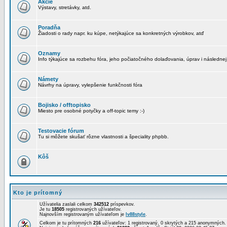
Akcie
Výstavy, stretávky, atd.
Poradňa
Žiadosti o rady napr. ku kúpe, netýkajúce sa konkretných výrobkov, atď
Oznamy
Info týkajúce sa rozbehu fóra, jeho počiatočného dolaďovania, úprav i následnej
Námety
Návrhy na úpravy, vylepšenie funkčnosti fóra
Bojisko / offtopisko
Miesto pre osobné potyčky a off-topic temy :-)
Testovacie fórum
Tu si môžete skušať rôzne vlastnosti a špeciality phpbb.
Kôš
Kto je prítomný
Užívatelia zaslali celkom
342512
príspevkov.
Je tu
18505
registrovaných užívateľov.
Najnovším registrovaným užívateľom je
lv88style
.
Celkom je tu prítomných
216
užívateľov: 1 registrovaný, 0 skrytých a 215 anonymných