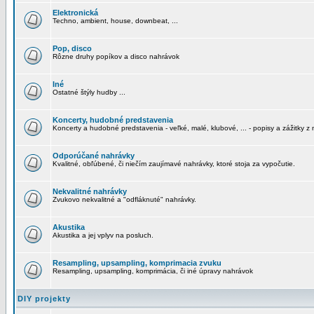
Elektronická
Techno, ambient, house, downbeat, ...
Pop, disco
Rôzne druhy popíkov a disco nahrávok
Iné
Ostatné štýly hudby ...
Koncerty, hudobné predstavenia
Koncerty a hudobné predstavenia - veľké, malé, klubové, ... - popisy a zážitky z 
Odporúčané nahrávky
Kvalitné, obľúbené, či niečím zaujímavé nahrávky, ktoré stoja za vypočutie.
Nekvalitné nahrávky
Zvukovo nekvalitné a "odfláknuté" nahrávky.
Akustika
Akustika a jej vplyv na posluch.
Resampling, upsampling, komprimacia zvuku
Resampling, upsampling, komprimácia, či iné úpravy nahrávok
DIY projekty