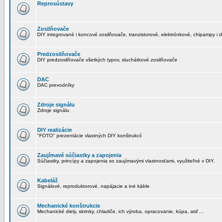
Reprosústavy
Zosilňovače
DIY integrované i koncové zosilňovače, tranzistorové, elektrónkové, chipampy i d
Predzosilňovače
DIY predzosilňovače všetkých typov, sluchátkové zosilňovače
DAC
DAC prevodníky
Zdroje signálu
Zdroje signálu
DIY realizácie
"FOTO" prezentácie vlastných DIY konštrukcií
Zaujímavé súčiastky a zapojenia
Súčiastky, princípy a zapojenia so zaujímavými vlastnosťami, využiteľné v DIY.
Kabeláž
Signálové, reproduktorové, napájacie a iné káble
Mechanické konštrukcie
Mechanické diely, skrinky, chladiče, ich výroba, opracovanie, kúpa, atď ...