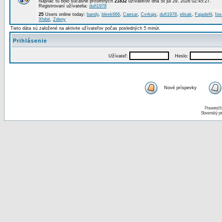
Najviac tu bolo súčasne prítomných
21832
užívateľov dňa St júl 29, 2026 02:45:27.
Registrovaní užívatelia:
dufi1978
25
Users online today:
bandy
,
blesk666
,
Caesar
,
Cvrkajs
,
dufi1978
,
elisak
,
Fajadefil
,
fox
Xhibit
,
Zdeny
Tieto dáta sú založené na aktivite užívateľov počas posledných 5 minút.
Prihlásenie
Užívateľ:
Heslo:
Nové príspevky
Powered 
Slovenský p