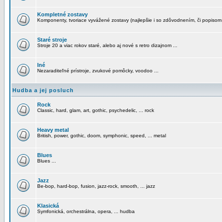
Kompletné zostavy
Komponenty, tvoriace vyvážené zostavy (najlepšie i so zdôvodnením, či popisom
Staré stroje
Stroje 20 a viac rokov staré, alebo aj nové s retro dizajnom ...
Iné
Nezaraditeľné prístroje, zvukové pomôcky, voodoo ...
Hudba a jej posluch
Rock
Classic, hard, glam, art, gothic, psychedelic, ... rock
Heavy metal
British, power, gothic, doom, symphonic, speed, ... metal
Blues
Blues ...
Jazz
Be-bop, hard-bop, fusion, jazz-rock, smooth, ... jazz
Klasická
Symfonická, orchestrálna, opera, ... hudba