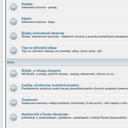
Predám
Súkromná inzercia - predaj
Kúpim
Súkromná inzercia - kúpa
Štúdia, internetové obchody
Štúdia, internetové obchody - reklamné oznamy a ponuky komerčných predajcov
Tipy na výhodný nákup
Tipy na výhodné nákupy cez inzeráty, eBay, rôzne akcie, atď ...
Info
Štúdiá , e-shopy, časopisy
Hifi štúdiá, e-shopy, aukčné servery - popisy, skúsenosti, názory na ne ...
Značky, výrobcovia, hudobné projekty
Predstavenie výrobcov audio hw,sw, prevadzkovateľov rôznych projektov (mierna 
Osobnosti
Osobnosti svetovej i našej hudobnej, technickej, či inej scény - info najmä o nich,
História hifi v Česko-Slovensku
Informácie o osobnostiach, výrobkoch, udalostiach v histórii Česko-Slovenského "