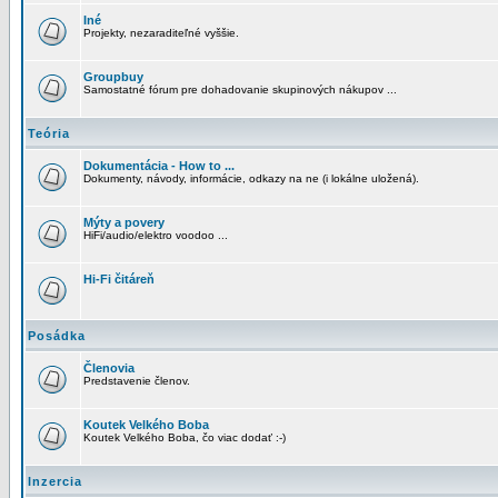
Iné
Projekty, nezaraditeľné vyššie.
Groupbuy
Samostatné fórum pre dohadovanie skupinových nákupov ...
Teória
Dokumentácia - How to ...
Dokumenty, návody, informácie, odkazy na ne (i lokálne uložená).
Mýty a povery
HiFi/audio/elektro voodoo ...
Hi-Fi čitáreň
Posádka
Členovia
Predstavenie členov.
Koutek Velkého Boba
Koutek Velkého Boba, čo viac dodať :-)
Inzercia