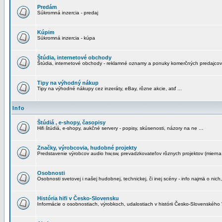
Predám
Súkromná inzercia - predaj
Kúpim
Súkromná inzercia - kúpa
Štúdia, internetové obchody
Štúdia, internetové obchody - reklamné oznamy a ponuky komerčných predajcov
Tipy na výhodný nákup
Tipy na výhodné nákupy cez inzeráty, eBay, rôzne akcie, atď ...
Info
Štúdiá , e-shopy, časopisy
Hifi štúdiá, e-shopy, aukčné servery - popisy, skúsenosti, názory na ne ...
Značky, výrobcovia, hudobné projekty
Predstavenie výrobcov audio hw,sw, prevadzkovateľov rôznych projektov (mierna 
Osobnosti
Osobnosti svetovej i našej hudobnej, technickej, či inej scény - info najmä o nich,
História hifi v Česko-Slovensku
Informácie o osobnostiach, výrobkoch, udalostiach v histórii Česko-Slovenského "