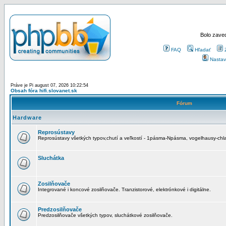
Bolo zaved
FAQ
Hľadať
Nastav
Práve je Pi august 07, 2026 10:22:54
Obsah fóra hifi.slovanet.sk
Fórum
Hardware
Reprosústavy
Reprosústavy všetkých typov,chutí a veľkostí - 1pásma-Npásma, vogelhausy-chla
Sluchátka
Zosilňovače
Integrované i koncové zosilňovače. Tranzistorové, elektrónkové i digitálne.
Predzosilňovače
Predzosilňovače všetkých typov, sluchátkové zosilňovače.