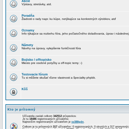
Akcie
Výstavy, stretávky, atd.
Poradňa
Žiadosti o rady napr. ku kúpe, netýkajúce sa konkretných výrobkov, atď
Oznamy
Info týkajúce sa rozbehu fóra, jeho počiatočného dolaďovania, úprav i následnej
Námety
Návrhy na úpravy, vylepšenie funkčnosti fóra
Bojisko / offtopisko
Miesto pre osobné potyčky a off-topic temy :-)
Testovacie fórum
Tu si môžete skušať rôzne vlastnosti a špeciality phpbb.
Kôš
Kto je prítomný
Užívatelia zaslali celkom
342512
príspevkov.
Je tu
18486
registrovaných užívateľov.
Najnovším registrovaným užívateľom je
sv388gdn
.
Celkom je tu prítomných
317
užívateľov: 0 registrovaných, 0 skrytých a 317 anonymn