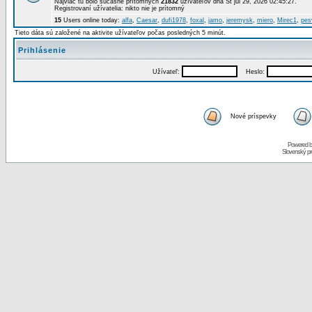
Najviac tu bolo súčasne prítomných
21832
užívateľov dňa St júl 29, 2026 02:45:27.
Registrovaní užívatelia: nikto nie je prítomný
15
Users online today:
alfa
,
Caesar
,
dufi1978
,
foxal
,
jamo
,
jeremysk
,
miero
,
Mirec1
,
pes
Tieto dáta sú založené na aktivite užívateľov počas posledných 5 minút.
Prihlásenie
Užívateľ:
Heslo:
Nové príspevky
Powered 
Slovenský p