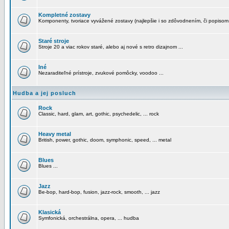
Kompletné zostavy
Komponenty, tvoriace vyvážené zostavy (najlepšie i so zdôvodnením, či popisom
Staré stroje
Stroje 20 a viac rokov staré, alebo aj nové s retro dizajnom ...
Iné
Nezaraditeľné prístroje, zvukové pomôcky, voodoo ...
Hudba a jej posluch
Rock
Classic, hard, glam, art, gothic, psychedelic, ... rock
Heavy metal
British, power, gothic, doom, symphonic, speed, ... metal
Blues
Blues ...
Jazz
Be-bop, hard-bop, fusion, jazz-rock, smooth, ... jazz
Klasická
Symfonická, orchestrálna, opera, ... hudba