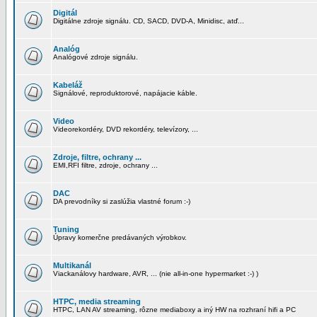
Digitál
Digitálne zdroje signálu. CD, SACD, DVD-A, Minidisc, atď...
Analóg
Analógové zdroje signálu.
Kabeláž
Signálové, reproduktorové, napájacie káble.
Video
Videorekordéry, DVD rekordéry, televízory, ...
Zdroje, filtre, ochrany ...
EMI,RFI filtre, zdroje, ochrany ...
DAC
DA prevodníky si zaslúžia vlastné forum :-)
Tuning
Úpravy komerčne predávaných výrobkov.
Multikanál
Viackanálovy hardware, AVR, ... (nie all-in-one hypermarket :-) )
HTPC, media streaming
HTPC, LAN AV streaming, rôzne mediaboxy a iný HW na rozhraní hifi a PC