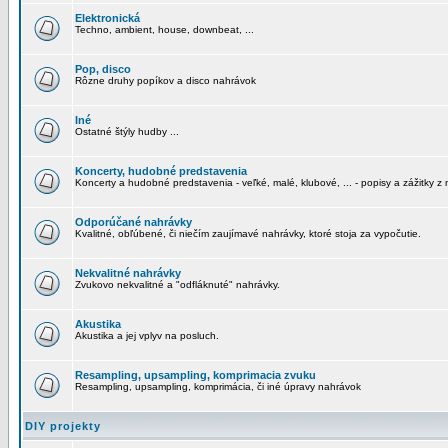
Elektronická
Techno, ambient, house, downbeat, ...
Pop, disco
Rôzne druhy popíkov a disco nahrávok
Iné
Ostatné štýly hudby ...
Koncerty, hudobné predstavenia
Koncerty a hudobné predstavenia - veľké, malé, klubové, ... - popisy a zážitky z 
Odporúčané nahrávky
Kvalitné, obľúbené, či niečím zaujímavé nahrávky, ktoré stoja za vypočutie.
Nekvalitné nahrávky
Zvukovo nekvalitné a "odfláknuté" nahrávky.
Akustika
Akustika a jej vplyv na posluch.
Resampling, upsampling, komprimacia zvuku
Resampling, upsampling, komprimácia, či iné úpravy nahrávok
DIY projekty