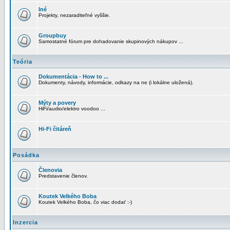
Iné
Projekty, nezaraditeľné vyššie.
Groupbuy
Samostatné fórum pre dohadovanie skupinových nákupov ...
Teória
Dokumentácia - How to ...
Dokumenty, návody, informácie, odkazy na ne (i lokálne uložená).
Mýty a povery
HiFi/audio/elektro voodoo ...
Hi-Fi čitáreň
Posádka
Členovia
Predstavenie členov.
Koutek Velkého Boba
Koutek Velkého Boba, čo viac dodať :-)
Inzercia