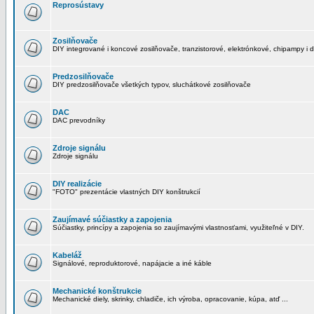
Reprosústavy
Zosilňovače
DIY integrované i koncové zosilňovače, tranzistorové, elektrónkové, chipampy i d
Predzosilňovače
DIY predzosilňovače všetkých typov, sluchátkové zosilňovače
DAC
DAC prevodníky
Zdroje signálu
Zdroje signálu
DIY realizácie
"FOTO" prezentácie vlastných DIY konštrukcií
Zaujímavé súčiastky a zapojenia
Súčiastky, princípy a zapojenia so zaujímavými vlastnosťami, využiteľné v DIY.
Kabeláž
Signálové, reproduktorové, napájacie a iné káble
Mechanické konštrukcie
Mechanické diely, skrinky, chladiče, ich výroba, opracovanie, kúpa, atď ...