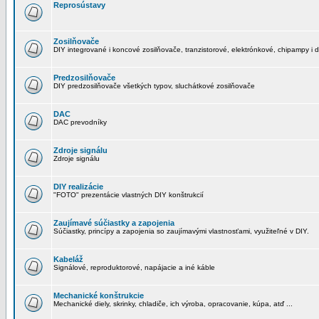
Reprosústavy
Zosilňovače
DIY integrované i koncové zosilňovače, tranzistorové, elektrónkové, chipampy i d
Predzosilňovače
DIY predzosilňovače všetkých typov, sluchátkové zosilňovače
DAC
DAC prevodníky
Zdroje signálu
Zdroje signálu
DIY realizácie
"FOTO" prezentácie vlastných DIY konštrukcií
Zaujímavé súčiastky a zapojenia
Súčiastky, princípy a zapojenia so zaujímavými vlastnosťami, využiteľné v DIY.
Kabeláž
Signálové, reproduktorové, napájacie a iné káble
Mechanické konštrukcie
Mechanické diely, skrinky, chladiče, ich výroba, opracovanie, kúpa, atď ...