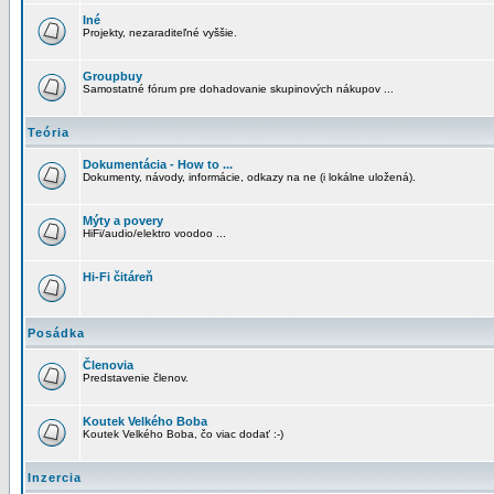
Iné
Projekty, nezaraditeľné vyššie.
Groupbuy
Samostatné fórum pre dohadovanie skupinových nákupov ...
Teória
Dokumentácia - How to ...
Dokumenty, návody, informácie, odkazy na ne (i lokálne uložená).
Mýty a povery
HiFi/audio/elektro voodoo ...
Hi-Fi čitáreň
Posádka
Členovia
Predstavenie členov.
Koutek Velkého Boba
Koutek Velkého Boba, čo viac dodať :-)
Inzercia