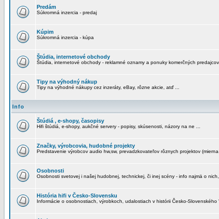
Predám
Súkromná inzercia - predaj
Kúpim
Súkromná inzercia - kúpa
Štúdia, internetové obchody
Štúdia, internetové obchody - reklamné oznamy a ponuky komerčných predajcov
Tipy na výhodný nákup
Tipy na výhodné nákupy cez inzeráty, eBay, rôzne akcie, atď ...
Info
Štúdiá , e-shopy, časopisy
Hifi štúdiá, e-shopy, aukčné servery - popisy, skúsenosti, názory na ne ...
Značky, výrobcovia, hudobné projekty
Predstavenie výrobcov audio hw,sw, prevadzkovateľov rôznych projektov (mierna 
Osobnosti
Osobnosti svetovej i našej hudobnej, technickej, či inej scény - info najmä o nich,
História hifi v Česko-Slovensku
Informácie o osobnostiach, výrobkoch, udalostiach v histórii Česko-Slovenského "