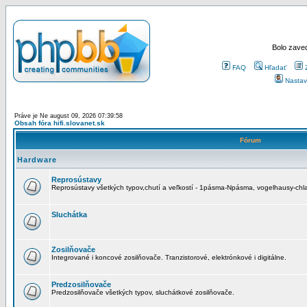
Bolo zaved
FAQ
Hľadať
Nastav
Práve je Ne august 09, 2026 07:39:58
Obsah fóra hifi.slovanet.sk
Fórum
Hardware
Reprosústavy
Reprosústavy všetkých typov,chutí a veľkostí - 1pásma-Npásma, vogelhausy-chla
Sluchátka
Zosilňovače
Integrované i koncové zosilňovače. Tranzistorové, elektrónkové i digitálne.
Predzosilňovače
Predzosilňovače všetkých typov, sluchátkové zosilňovače.