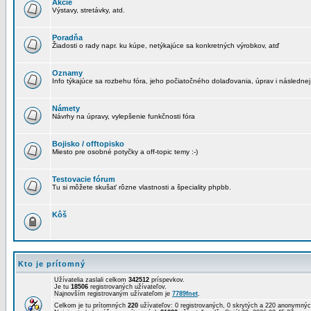
Akcie
Výstavy, stretávky, atd.
Poradňa
Žiadosti o rady napr. ku kúpe, netýkajúce sa konkretných výrobkov, atď
Oznamy
Info týkajúce sa rozbehu fóra, jeho počiatočného dolaďovania, úprav i následnej
Námety
Návrhy na úpravy, vylepšenie funkčnosti fóra
Bojisko / offtopisko
Miesto pre osobné potyčky a off-topic temy :-)
Testovacie fórum
Tu si môžete skušať rôzne vlastnosti a špeciality phpbb.
Kôš
Kto je prítomný
Užívatelia zaslali celkom
342512
príspevkov.
Je tu
18506
registrovaných užívateľov.
Najnovším registrovaným užívateľom je
7789fnet
.
Celkom je tu prítomných
220
užívateľov: 0 registrovaných, 0 skrytých a 220 anonymn