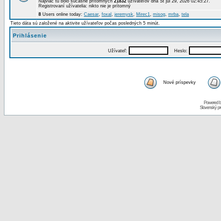
Najviac tu bolo súčasne prítomných
21832
užívateľov dňa St júl 29, 2026 02:45:27.
Registrovaní užívatelia: nikto nie je prítomný
8
Users online today:
Caesar
,
foxal
,
jeremysk
,
Mirec1
,
misog
,
mrba
,
tela
Tieto dáta sú založené na aktivite užívateľov počas posledných 5 minút.
Prihlásenie
Užívateľ:
Heslo:
Nové príspevky
Powered 
Slovenský p