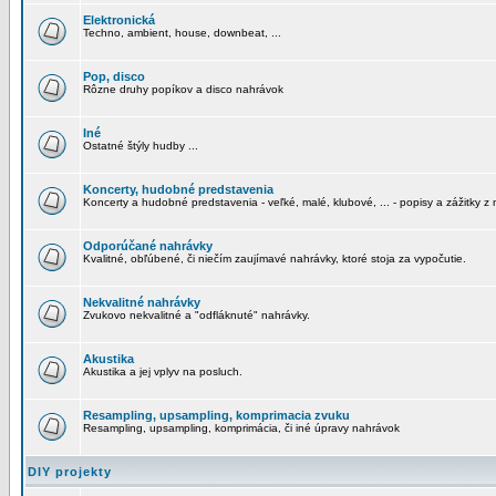
Elektronická
Techno, ambient, house, downbeat, ...
Pop, disco
Rôzne druhy popíkov a disco nahrávok
Iné
Ostatné štýly hudby ...
Koncerty, hudobné predstavenia
Koncerty a hudobné predstavenia - veľké, malé, klubové, ... - popisy a zážitky z 
Odporúčané nahrávky
Kvalitné, obľúbené, či niečím zaujímavé nahrávky, ktoré stoja za vypočutie.
Nekvalitné nahrávky
Zvukovo nekvalitné a "odfláknuté" nahrávky.
Akustika
Akustika a jej vplyv na posluch.
Resampling, upsampling, komprimacia zvuku
Resampling, upsampling, komprimácia, či iné úpravy nahrávok
DIY projekty