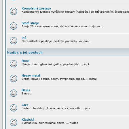
Kompletné zostavy
Komponenty, tvoriace vyvážené zostavy (najlepšie i so zdôvodnením, či popisom
Staré stroje
Stroje 20 a viac rokov staré, alebo aj nové s retro dizajnom ...
Iné
Nezaraditeľné prístroje, zvukové pomôcky, voodoo ...
Hudba a jej posluch
Rock
Classic, hard, glam, art, gothic, psychedelic, ... rock
Heavy metal
British, power, gothic, doom, symphonic, speed, ... metal
Blues
Blues ...
Jazz
Be-bop, hard-bop, fusion, jazz-rock, smooth, ... jazz
Klasická
Symfonická, orchestrálna, opera, ... hudba