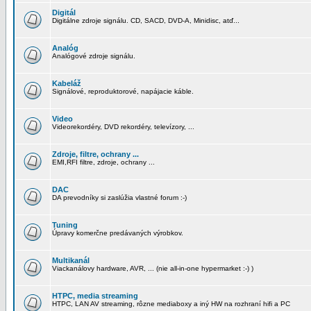
Digitál
Digitálne zdroje signálu. CD, SACD, DVD-A, Minidisc, atď...
Analóg
Analógové zdroje signálu.
Kabeláž
Signálové, reproduktorové, napájacie káble.
Video
Videorekordéry, DVD rekordéry, televízory, ...
Zdroje, filtre, ochrany ...
EMI,RFI filtre, zdroje, ochrany ...
DAC
DA prevodníky si zaslúžia vlastné forum :-)
Tuning
Úpravy komerčne predávaných výrobkov.
Multikanál
Viackanálovy hardware, AVR, ... (nie all-in-one hypermarket :-) )
HTPC, media streaming
HTPC, LAN AV streaming, rôzne mediaboxy a iný HW na rozhraní hifi a PC