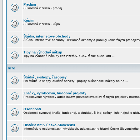
Predám
Súkromná inzercia - predaj
Kúpim
Súkromná inzercia - kúpa
Štúdia, internetové obchody
Štúdia, internetové obchody - reklamné oznamy a ponuky komerčných predajcov
Tipy na výhodný nákup
Tipy na výhodné nákupy cez inzeráty, eBay, rôzne akcie, atď ...
Info
Štúdiá , e-shopy, časopisy
Hifi štúdiá, e-shopy, aukčné servery - popisy, skúsenosti, názory na ne ...
Značky, výrobcovia, hudobné projekty
Predstavenie výrobcov audio hw,sw, prevadzkovateľov rôznych projektov (mierna 
Osobnosti
Osobnosti svetovej i našej hudobnej, technickej, či inej scény - info najmä o nich,
História hifi v Česko-Slovensku
Informácie o osobnostiach, výrobkoch, udalostiach v histórii Česko-Slovenského "