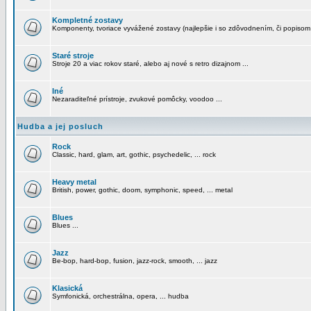
Kompletné zostavy
Komponenty, tvoriace vyvážené zostavy (najlepšie i so zdôvodnením, či popisom
Staré stroje
Stroje 20 a viac rokov staré, alebo aj nové s retro dizajnom ...
Iné
Nezaraditeľné prístroje, zvukové pomôcky, voodoo ...
Hudba a jej posluch
Rock
Classic, hard, glam, art, gothic, psychedelic, ... rock
Heavy metal
British, power, gothic, doom, symphonic, speed, ... metal
Blues
Blues ...
Jazz
Be-bop, hard-bop, fusion, jazz-rock, smooth, ... jazz
Klasická
Symfonická, orchestrálna, opera, ... hudba