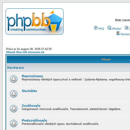
Bolo zaved
FAQ
Hľadať
Nastav
Práve je So august 08, 2026 07:42:50
Obsah fóra hifi.slovanet.sk
Fórum
Hardware
Reprosústavy
Reprosústavy všetkých typov,chutí a veľkostí - 1pásma-Npásma, vogelhausy-chla
Sluchátka
Zosilňovače
Integrované i koncové zosilňovače. Tranzistorové, elektrónkové i digitálne.
Predzosilňovače
Predzosilňovače všetkých typov, sluchátkové zosilňovače.