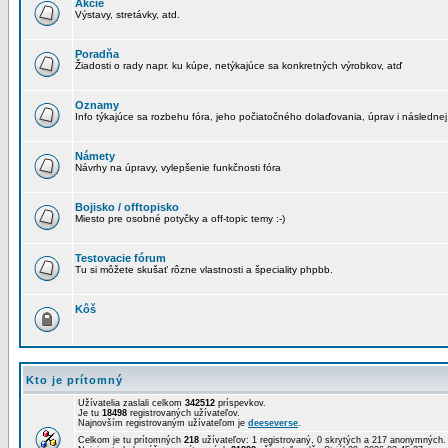
Akcie
Výstavy, stretávky, atd.
Poradňa
Žiadosti o rady napr. ku kúpe, netýkajúce sa konkretných výrobkov, atď
Oznamy
Info týkajúce sa rozbehu fóra, jeho počiatočného dolaďovania, úprav i následnej
Námety
Návrhy na úpravy, vylepšenie funkčnosti fóra
Bojisko / offtopisko
Miesto pre osobné potyčky a off-topic temy :-)
Testovacie fórum
Tu si môžete skušať rôzne vlastnosti a špeciality phpbb.
Kôš
Kto je prítomný
Užívatelia zaslali celkom
342512
príspevkov.
Je tu
18498
registrovaných užívateľov.
Najnovším registrovaným užívateľom je
deeseverse
.
Celkom je tu prítomných
218
užívateľov: 1 registrovaný, 0 skrytých a 217 anonymných