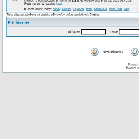
Najviac tu bolo súčasne prítomných
21832
užívateľov dňa St júl 29, 2026 02:45:27.
Registrovaní užívatelia:
foxal
8
Users online today:
bandy
,
Caesar
,
Fajadefil
,
foxal
,
nalimko33
,
tatko Tom
,
vma
Tieto dáta sú založené na aktivite užívateľov počas posledných 5 minút.
Prihlásenie
Užívateľ:
Heslo:
Nové príspevky
Powered 
Slovenský p