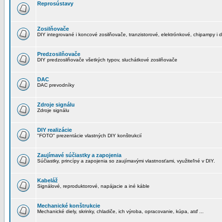
Reprosústavy
Zosilňovače
DIY integrované i koncové zosilňovače, tranzistorové, elektrónkové, chipampy i d
Predzosilňovače
DIY predzosilňovače všetkých typov, sluchátkové zosilňovače
DAC
DAC prevodníky
Zdroje signálu
Zdroje signálu
DIY realizácie
"FOTO" prezentácie vlastných DIY konštrukcií
Zaujímavé súčiastky a zapojenia
Súčiastky, princípy a zapojenia so zaujímavými vlastnosťami, využiteľné v DIY.
Kabeláž
Signálové, reproduktorové, napájacie a iné káble
Mechanické konštrukcie
Mechanické diely, skrinky, chladiče, ich výroba, opracovanie, kúpa, atď ...