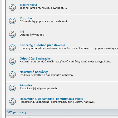
Elektronická
Techno, ambient, house, downbeat, ...
Pop, disco
Rôzne druhy popíkov a disco nahrávok
Iné
Ostatné štýly hudby ...
Koncerty, hudobné predstavenia
Koncerty a hudobné predstavenia - veľké, malé, klubové, ... - popisy a zážitky z 
Odporúčané nahrávky
Kvalitné, obľúbené, či niečím zaujímavé nahrávky, ktoré stoja za vypočutie.
Nekvalitné nahrávky
Zvukovo nekvalitné a "odfláknuté" nahrávky.
Akustika
Akustika a jej vplyv na posluch.
Resampling, upsampling, komprimacia zvuku
Resampling, upsampling, komprimácia, či iné úpravy nahrávok
DIY projekty