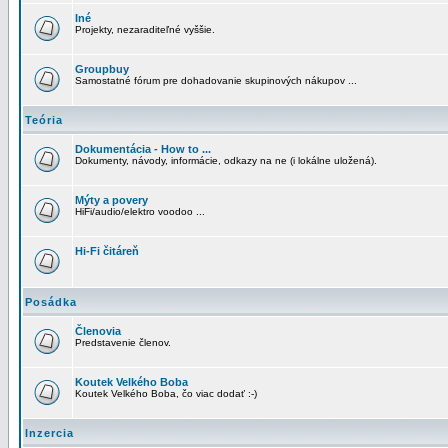
Iné
Projekty, nezaraditeľné vyššie.
Groupbuy
Samostatné fórum pre dohadovanie skupinových nákupov ...
Teória
Dokumentácia - How to ...
Dokumenty, návody, informácie, odkazy na ne (i lokálne uložená).
Mýty a povery
HiFi/audio/elektro voodoo ...
Hi-Fi čitáreň
Posádka
Členovia
Predstavenie členov.
Koutek Velkého Boba
Koutek Velkého Boba, čo viac dodať :-)
Inzercia