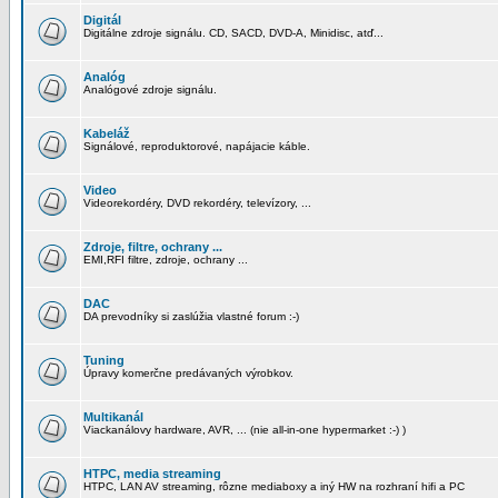
Digitál
Digitálne zdroje signálu. CD, SACD, DVD-A, Minidisc, atď...
Analóg
Analógové zdroje signálu.
Kabeláž
Signálové, reproduktorové, napájacie káble.
Video
Videorekordéry, DVD rekordéry, televízory, ...
Zdroje, filtre, ochrany ...
EMI,RFI filtre, zdroje, ochrany ...
DAC
DA prevodníky si zaslúžia vlastné forum :-)
Tuning
Úpravy komerčne predávaných výrobkov.
Multikanál
Viackanálovy hardware, AVR, ... (nie all-in-one hypermarket :-) )
HTPC, media streaming
HTPC, LAN AV streaming, rôzne mediaboxy a iný HW na rozhraní hifi a PC