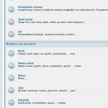
Kompletné zostavy
Komponenty, tvoriace vyvážené zostavy (najlepšie i so zdôvodnením, či popisom
Staré stroje
Stroje 20 a viac rokov staré, alebo aj nové s retro dizajnom ...
Iné
Nezaraditeľné prístroje, zvukové pomôcky, voodoo ...
Hudba a jej posluch
Rock
Classic, hard, glam, art, gothic, psychedelic, ... rock
Heavy metal
British, power, gothic, doom, symphonic, speed, ... metal
Blues
Blues ...
Jazz
Be-bop, hard-bop, fusion, jazz-rock, smooth, ... jazz
Klasická
Symfonická, orchestrálna, opera, ... hudba