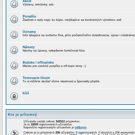
Akcie
Výstavy, stretávky, atd.
Poradňa
Žiadosti o rady napr. ku kúpe, netýkajúce sa konkretných výrobkov, atď
Oznamy
Info týkajúce sa rozbehu fóra, jeho počiatočného dolaďovania, úprav i následnej
Námety
Návrhy na úpravy, vylepšenie funkčnosti fóra
Bojisko / offtopisko
Miesto pre osobné potyčky a off-topic temy :-)
Testovacie fórum
Tu si môžete skušať rôzne vlastnosti a špeciality phpbb.
Kôš
Kto je prítomný
Užívatelia zaslali celkom
342512
príspevkov.
Je tu
18505
registrovaných užívateľov.
Najnovším registrovaným užívateľom je
lv88style
.
Celkom je tu prítomných
206
užívateľov: 0 registrovaných, 0 skrytých a 206 anonymn