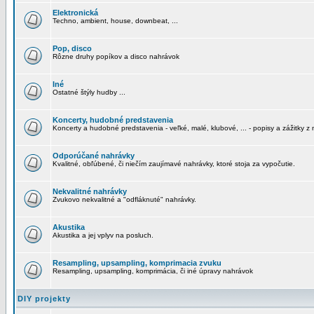
Elektronická
Techno, ambient, house, downbeat, ...
Pop, disco
Rôzne druhy popíkov a disco nahrávok
Iné
Ostatné štýly hudby ...
Koncerty, hudobné predstavenia
Koncerty a hudobné predstavenia - veľké, malé, klubové, ... - popisy a zážitky z 
Odporúčané nahrávky
Kvalitné, obľúbené, či niečím zaujímavé nahrávky, ktoré stoja za vypočutie.
Nekvalitné nahrávky
Zvukovo nekvalitné a "odfláknuté" nahrávky.
Akustika
Akustika a jej vplyv na posluch.
Resampling, upsampling, komprimacia zvuku
Resampling, upsampling, komprimácia, či iné úpravy nahrávok
DIY projekty