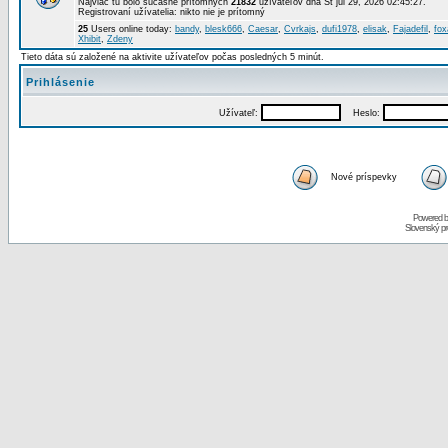
Najviac tu bolo súčasne prítomných
21832
užívateľov dňa St júl 29, 2026 02:45:27.
Registrovaní užívatelia: nikto nie je prítomný
25
Users online today:
bandy
,
blesk666
,
Caesar
,
Cvrkajs
,
dufi1978
,
elisak
,
Fajadefil
,
fox
Xhibit
,
Zdeny
Tieto dáta sú založené na aktivite užívateľov počas posledných 5 minút.
Prihlásenie
Užívateľ:
Heslo:
Nové príspevky
Powered 
Slovenský p