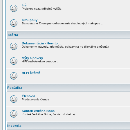
Iné
Projekty, nezaraditeľné vyššie.
Groupbuy
Samostatné fórum pre dohadovanie skupinových nákupov ...
Teória
Dokumentácia - How to ...
Dokumenty, návody, informácie, odkazy na ne (i lokálne uložená).
Mýty a povery
HiFi/audio/elektro voodoo ...
Hi-Fi čitáreň
Posádka
Členovia
Predstavenie členov.
Koutek Velkého Boba
Koutek Velkého Boba, čo viac dodať :-)
Inzercia