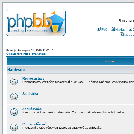
Bolo zaved
FAQ
Hľadať
Nastav
Práve je So august 08, 2026 21:09:16
Obsah fóra hifi.slovanet.sk
Fórum
Hardware
Reprosústavy
Reprosústavy všetkých typov,chutí a veľkostí - 1pásma-Npásma, vogelhausy-chla
Sluchátka
Zosilňovače
Integrované i koncové zosilňovače. Tranzistorové, elektrónkové i digitálne.
Predzosilňovače
Predzosilňovače všetkých typov, sluchátkové zosilňovače.