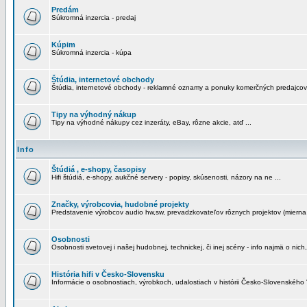
Predám
Súkromná inzercia - predaj
Kúpim
Súkromná inzercia - kúpa
Štúdia, internetové obchody
Štúdia, internetové obchody - reklamné oznamy a ponuky komerčných predajcov
Tipy na výhodný nákup
Tipy na výhodné nákupy cez inzeráty, eBay, rôzne akcie, atď ...
Info
Štúdiá , e-shopy, časopisy
Hifi štúdiá, e-shopy, aukčné servery - popisy, skúsenosti, názory na ne ...
Značky, výrobcovia, hudobné projekty
Predstavenie výrobcov audio hw,sw, prevadzkovateľov rôznych projektov (mierna 
Osobnosti
Osobnosti svetovej i našej hudobnej, technickej, či inej scény - info najmä o nich,
História hifi v Česko-Slovensku
Informácie o osobnostiach, výrobkoch, udalostiach v histórii Česko-Slovenského "