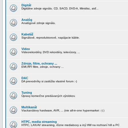
Digitál
Digitálne zdroje signálu. CD, SACD, DVD-A, Minidisc, atď...
Analóg
Analógové zdroje signálu.
Kabeláž
Signálové, reproduktorové, napájacie káble.
Video
Videorekordéry, DVD rekordéry, televízory, ...
Zdroje, filtre, ochrany ...
EMI,RFI filtre, zdroje, ochrany ...
DAC
DA prevodníky si zaslúžia vlastné forum :-)
Tuning
Úpravy komerčne predávaných výrobkov.
Multikanál
Viackanálovy hardware, AVR, ... (nie all-in-one hypermarket :-) )
HTPC, media streaming
HTPC, LAN AV streaming, rôzne mediaboxy a iný HW na rozhraní hifi a PC