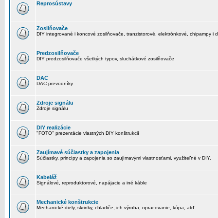
Reprosústavy
Zosilňovače
DIY integrované i koncové zosilňovače, tranzistorové, elektrónkové, chipampy i d
Predzosilňovače
DIY predzosilňovače všetkých typov, sluchátkové zosilňovače
DAC
DAC prevodníky
Zdroje signálu
Zdroje signálu
DIY realizácie
"FOTO" prezentácie vlastných DIY konštrukcií
Zaujímavé súčiastky a zapojenia
Súčiastky, princípy a zapojenia so zaujímavými vlastnosťami, využiteľné v DIY.
Kabeláž
Signálové, reproduktorové, napájacie a iné káble
Mechanické konštrukcie
Mechanické diely, skrinky, chladiče, ich výroba, opracovanie, kúpa, atď ...