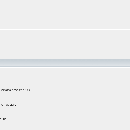
reklama povolená :-) )
 ich dielach.
hifi"