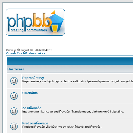
Práve je Št august 06, 2026 09:40:11
Obsah fóra hifi.slovanet.sk
Hardware
Reprosústavy
Reprosústavy všetkých typov,chutí a veľkostí - 1pásma-Npásma, vogelhausy-chla
Sluchátka
Zosilňovače
Integrované i koncové zosilňovače. Tranzistorové, elektrónkové i digitálne.
Predzosilňovače
Predzosilňovače všetkých typov, sluchátkové zosilňovače.