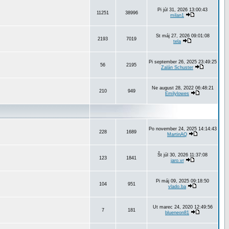
Pi júl 31, 2026 13:00:43
11251
38996
milan1
St máj 27, 2026 09:01:08
2193
7019
tela
Pi september 26, 2025 23:49:25
56
2195
Zalán Schuster
Ne august 28, 2022 06:48:21
210
949
Emilylowes
Po november 24, 2025 14:14:43
228
1689
MartinAQ
Št júl 30, 2026 11:37:08
123
1841
jaro.vr
Pi máj 09, 2025 09:18:50
104
951
vlado.ba
Ut marec 24, 2020 12:49:56
7
181
blueneon81