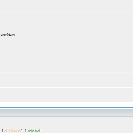
 prevádzky.
. [
administrátori
] [
moderátori
]