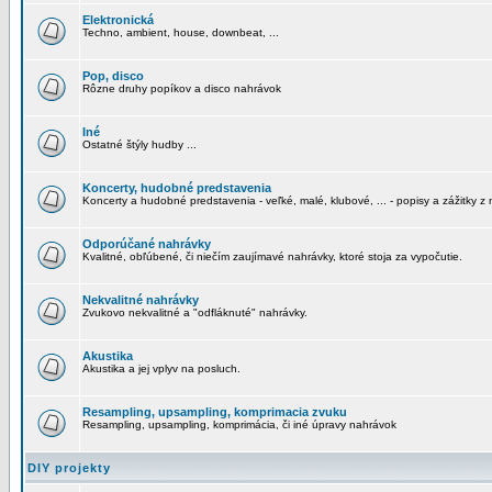
Elektronická
Techno, ambient, house, downbeat, ...
Pop, disco
Rôzne druhy popíkov a disco nahrávok
Iné
Ostatné štýly hudby ...
Koncerty, hudobné predstavenia
Koncerty a hudobné predstavenia - veľké, malé, klubové, ... - popisy a zážitky z 
Odporúčané nahrávky
Kvalitné, obľúbené, či niečím zaujímavé nahrávky, ktoré stoja za vypočutie.
Nekvalitné nahrávky
Zvukovo nekvalitné a "odfláknuté" nahrávky.
Akustika
Akustika a jej vplyv na posluch.
Resampling, upsampling, komprimacia zvuku
Resampling, upsampling, komprimácia, či iné úpravy nahrávok
DIY projekty