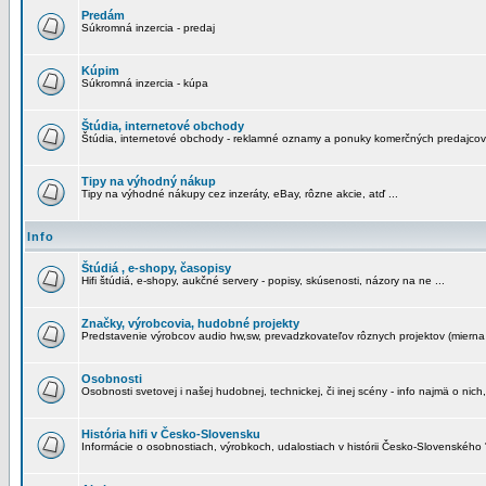
Predám
Súkromná inzercia - predaj
Kúpim
Súkromná inzercia - kúpa
Štúdia, internetové obchody
Štúdia, internetové obchody - reklamné oznamy a ponuky komerčných predajcov
Tipy na výhodný nákup
Tipy na výhodné nákupy cez inzeráty, eBay, rôzne akcie, atď ...
Info
Štúdiá , e-shopy, časopisy
Hifi štúdiá, e-shopy, aukčné servery - popisy, skúsenosti, názory na ne ...
Značky, výrobcovia, hudobné projekty
Predstavenie výrobcov audio hw,sw, prevadzkovateľov rôznych projektov (mierna 
Osobnosti
Osobnosti svetovej i našej hudobnej, technickej, či inej scény - info najmä o nich,
História hifi v Česko-Slovensku
Informácie o osobnostiach, výrobkoch, udalostiach v histórii Česko-Slovenského "