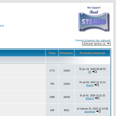
ácia
Zobraziť príspevky bez odpovedí
Témy
Príspevky
Posledný príspevok
Št jún 18, 2026 09:48:55
1773
31835
BV
Po júl 03, 2023 21:12:21
765
10244
Soaron
St júl 01, 2026 13:11:32
1096
34330
Milan75
Ut február 25, 2025 12:14:58
246
6031
austinhols