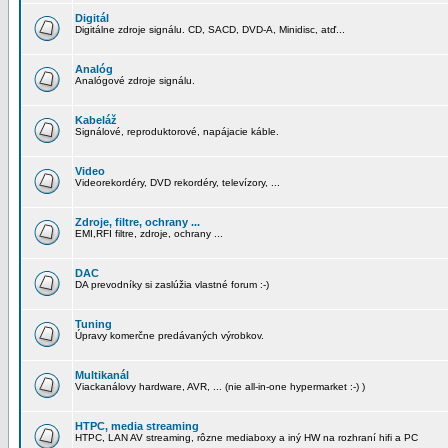
Digitál
Digitálne zdroje signálu. CD, SACD, DVD-A, Minidisc, atď...
Analóg
Analógové zdroje signálu.
Kabeláž
Signálové, reproduktorové, napájacie káble.
Video
Videorekordéry, DVD rekordéry, televízory, ...
Zdroje, filtre, ochrany ...
EMI,RFI filtre, zdroje, ochrany ...
DAC
DA prevodníky si zaslúžia vlastné forum :-)
Tuning
Úpravy komerčne predávaných výrobkov.
Multikanál
Viackanálovy hardware, AVR, ... (nie all-in-one hypermarket :-) )
HTPC, media streaming
HTPC, LAN AV streaming, rôzne mediaboxy a iný HW na rozhraní hifi a PC