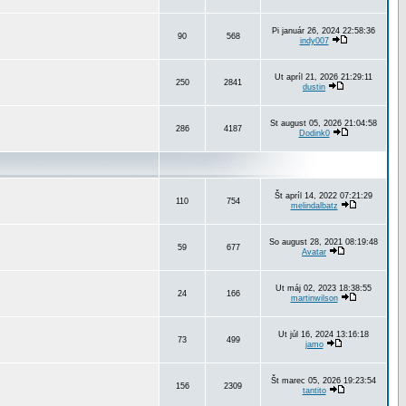
Pi január 26, 2024 22:58:36
90
568
indy007
Ut apríl 21, 2026 21:29:11
250
2841
dustin
St august 05, 2026 21:04:58
286
4187
Dodink0
Št apríl 14, 2022 07:21:29
110
754
melindalbatz
So august 28, 2021 08:19:48
59
677
Avatar
Ut máj 02, 2023 18:38:55
24
166
martinwilson
Ut júl 16, 2024 13:16:18
73
499
jamo
Št marec 05, 2026 19:23:54
156
2309
tantito