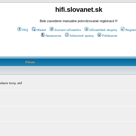
hifi.slovanet.sk
Bolo zavedene manualne potvrdzovanie registracii !!!
FAQ
Hľadať
Zoznam užívateľov
Užívateľské skupiny
Registr
Nastavenia
Súkromné správy
Prihlásenie
Fórum
diace boxy, atď