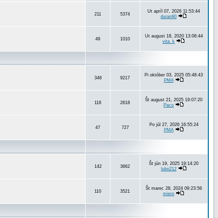
Ut apríl 07, 2026 11:53:44
211
5374
duran90
Ut august 18, 2020 13:06:44
49
1010
vita_k
Pi október 03, 2025 05:48:43
348
9217
PMA
Št august 21, 2025 19:07:20
118
2618
Paco
Po júl 27, 2026 16:55:24
47
727
PMA
Št jún 19, 2025 19:14:20
142
3662
lubo212
Št marec 28, 2024 09:23:56
110
3521
miero