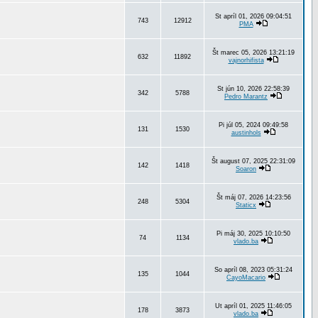
St apríl 01, 2026 09:04:51
743
12912
PMA
Št marec 05, 2026 13:21:19
632
11892
vajnorhifista
St jún 10, 2026 22:58:39
342
5788
Pedro Marantz
Pi júl 05, 2024 09:49:58
131
1530
austinhols
Št august 07, 2025 22:31:09
142
1418
Soaron
Št máj 07, 2026 14:23:56
248
5304
Staticx
Pi máj 30, 2025 10:10:50
74
1134
vlado.ba
So apríl 08, 2023 05:31:24
135
1044
CayoMacario
Ut apríl 01, 2025 11:46:05
178
3873
vlado.ba