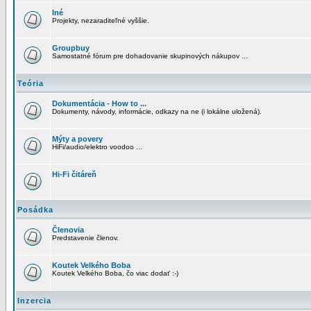
Iné
Projekty, nezaraditeľné vyššie.
Groupbuy
Samostatné fórum pre dohadovanie skupinových nákupov ...
Teória
Dokumentácia - How to ...
Dokumenty, návody, informácie, odkazy na ne (i lokálne uložená).
Mýty a povery
HiFi/audio/elektro voodoo ...
Hi-Fi čitáreň
Posádka
Členovia
Predstavenie členov.
Koutek Velkého Boba
Koutek Velkého Boba, čo viac dodať :-)
Inzercia