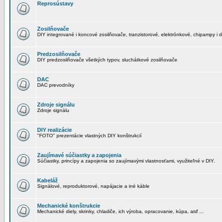
Reprosústavy
Zosilňovače
DIY integrované i koncové zosilňovače, tranzistorové, elektrónkové, chipampy i d
Predzosilňovače
DIY predzosilňovače všetkých typov, sluchátkové zosilňovače
DAC
DAC prevodníky
Zdroje signálu
Zdroje signálu
DIY realizácie
"FOTO" prezentácie vlastných DIY konštrukcií
Zaujímavé súčiastky a zapojenia
Súčiastky, princípy a zapojenia so zaujímavými vlastnosťami, využiteľné v DIY.
Kabeláž
Signálové, reproduktorové, napájacie a iné káble
Mechanické konštrukcie
Mechanické diely, skrinky, chladiče, ich výroba, opracovanie, kúpa, atď ...