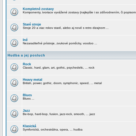
Kompletné zostavy
Komponenty, tvoriace vyvážené zostavy (najlepšie i so zdôvodnením, či popisom
Staré stroje
Stroje 20 a viac rokov staré, alebo aj nové s retro dizajnom ...
Iné
Nezaraditeľné prístroje, zvukové pomôcky, voodoo ...
Hudba a jej posluch
Rock
Classic, hard, glam, art, gothic, psychedelic, ... rock
Heavy metal
British, power, gothic, doom, symphonic, speed, ... metal
Blues
Blues ...
Jazz
Be-bop, hard-bop, fusion, jazz-rock, smooth, ... jazz
Klasická
Symfonická, orchestrálna, opera, ... hudba