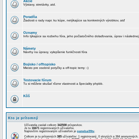
Akcie
Výstavy, stretávky, atd.
Poradňa
Žiadosti o rady napr. ku kúpe, netýkajúce sa konkretných výrobkov, atď
Oznamy
Info týkajúce sa rozbehu fóra, jeho počiatočného dolaďovania, úprav i následnej
Námety
Návrhy na úpravy, vylepšenie funkčnosti fóra
Bojisko / offtopisko
Miesto pre osobné potyčky a off-topic temy :-)
Testovacie fórum
Tu si môžete skušať rôzne vlastnosti a špeciality phpbb.
Kôš
Kto je prítomný
Užívatelia zaslali celkom
342508
príspevkov.
Je tu
18471
registrovaných užívateľov.
Najnovším registrovaným užívateľom je
gamebai99tv
.
Celkom je tu prítomných
385
užívateľov: 1 registrovaný, 0 skrytých a 384 anonymných