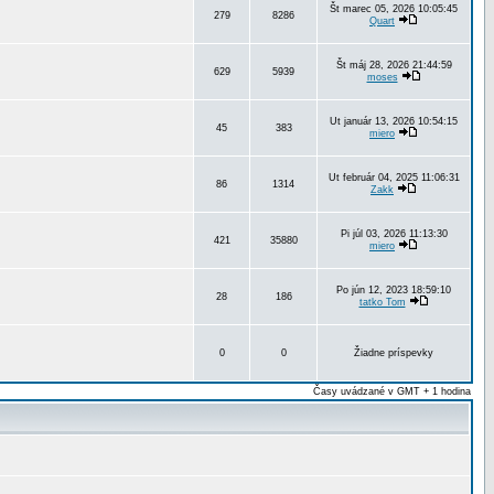
Št marec 05, 2026 10:05:45
279
8286
Quart
Št máj 28, 2026 21:44:59
629
5939
moses
Ut január 13, 2026 10:54:15
45
383
miero
Ut február 04, 2025 11:06:31
86
1314
Zakk
Pi júl 03, 2026 11:13:30
421
35880
miero
Po jún 12, 2023 18:59:10
28
186
tatko Tom
0
0
Žiadne príspevky
Časy uvádzané v GMT + 1 hodina