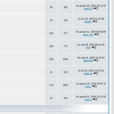
So január 29, 2022 06:12:41
58
285
tgp43j7h
Ut jún 26, 2018 11:20:38
24
124
Pet007
So január 11, 2025 09:58:09
104
717
tatko Tom
Ut máj 28, 2024 08:42:03
220
771
PMA
So máj 16, 2026 13:49:10
239
3328
blesk666
St júl 09, 2025 15:37:53
21
223
vlado.ba
St august 02, 2023 20:07:11
179
2967
check
Po január 01, 2024 22:11:18
33
455
marcin