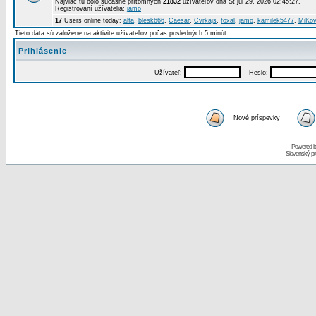
Najviac tu bolo súčasne prítomných
21832
užívateľov dňa St júl 29, 2026 02:45:27.
Registrovaní užívatelia:
jamo
17
Users online today:
alfa
,
blesk666
,
Caesar
,
Cvrkajs
,
foxal
,
jamo
,
kamilek5477
,
MiKov
Tieto dáta sú založené na aktivite užívateľov počas posledných 5 minút.
Prihlásenie
Užívateľ:
Heslo:
Nové príspevky
Powered 
Slovenský p