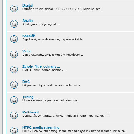
Digitál
Digitálne zdroje signálu. CD, SACD, DVD-A, Minidisc, atď...
Analóg
Analógové zdroje signálu.
Kabeláž
Signálové, reproduktorové, napájacie káble.
Video
Videorekordéry, DVD rekordéry, televízory, ...
Zdroje, filtre, ochrany ...
EMI,RFI filtre, zdroje, ochrany ...
DAC
DA prevodníky si zaslúžia vlastné forum :-)
Tuning
Úpravy komerčne predávaných výrobkov.
Multikanál
Viackanálovy hardware, AVR, ... (nie all-in-one hypermarket :-) )
HTPC, media streaming
HTPC, LAN AV streaming, rôzne mediaboxy a iný HW na rozhraní hifi a PC