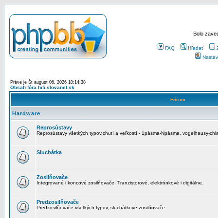
Bolo zaved
FAQ
Hľadať
Nastav
Práve je Št august 06, 2026 10:14:38
Obsah fóra hifi.slovanet.sk
Fórum
Hardware
Reprosústavy
Reprosústavy všetkých typov,chutí a veľkostí - 1pásma-Npásma, vogelhausy-chla
Sluchátka
Zosilňovače
Integrované i koncové zosilňovače. Tranzistorové, elektrónkové i digitálne.
Predzosilňovače
Predzosilňovače všetkých typov, sluchátkové zosilňovače.