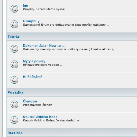
Iné
Projekty, nezaraditeľné vyššie.
Groupbuy
Samostatné fórum pre dohadovanie skupinových nákupov ...
Teória
Dokumentácia - How to ...
Dokumenty, návody, informácie, odkazy na ne (i lokálne uložená).
Mýty a povery
HiFi/audio/elektro voodoo ...
Hi-Fi čitáreň
Posádka
Členovia
Predstavenie členov.
Koutek Velkého Boba
Koutek Velkého Boba, čo viac dodať :-)
Inzercia