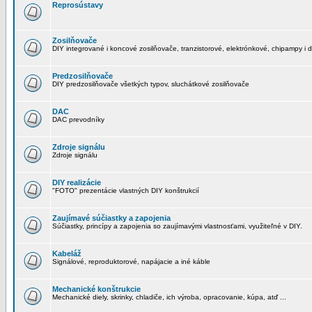
Reprosústavy
Zosilňovače
DIY integrované i koncové zosilňovače, tranzistorové, elektrónkové, chipampy i d
Predzosilňovače
DIY predzosilňovače všetkých typov, sluchátkové zosilňovače
DAC
DAC prevodníky
Zdroje signálu
Zdroje signálu
DIY realizácie
"FOTO" prezentácie vlastných DIY konštrukcií
Zaujímavé súčiastky a zapojenia
Súčiastky, princípy a zapojenia so zaujímavými vlastnosťami, využiteľné v DIY.
Kabeláž
Signálové, reproduktorové, napájacie a iné káble
Mechanické konštrukcie
Mechanické diely, skrinky, chladiče, ich výroba, opracovanie, kúpa, atď ...