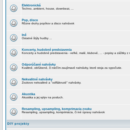
Elektronická
Techno, ambient, house, downbeat, ...
Pop, disco
Rôzne druhy popíkov a disco nahrávok
Iné
Ostatné štýly hudby ...
Koncerty, hudobné predstavenia
Koncerty a hudobné predstavenia - veľké, malé, klubové, ... - popisy a zážitky z 
Odporúčané nahrávky
Kvalitné, obľúbené, či niečím zaujímavé nahrávky, ktoré stoja za vypočutie.
Nekvalitné nahrávky
Zvukovo nekvalitné a "odfláknuté" nahrávky.
Akustika
Akustika a jej vplyv na posluch.
Resampling, upsampling, komprimacia zvuku
Resampling, upsampling, komprimácia, či iné úpravy nahrávok
DIY projekty