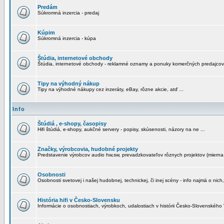
Predám
Súkromná inzercia - predaj
Kúpim
Súkromná inzercia - kúpa
Štúdia, internetové obchody
Štúdia, internetové obchody - reklamné oznamy a ponuky komerčných predajcov
Tipy na výhodný nákup
Tipy na výhodné nákupy cez inzeráty, eBay, rôzne akcie, atď ...
Info
Štúdiá , e-shopy, časopisy
Hifi štúdiá, e-shopy, aukčné servery - popisy, skúsenosti, názory na ne ...
Značky, výrobcovia, hudobné projekty
Predstavenie výrobcov audio hw,sw, prevadzkovateľov rôznych projektov (mierna 
Osobnosti
Osobnosti svetovej i našej hudobnej, technickej, či inej scény - info najmä o nich,
História hifi v Česko-Slovensku
Informácie o osobnostiach, výrobkoch, udalostiach v histórii Česko-Slovenského "