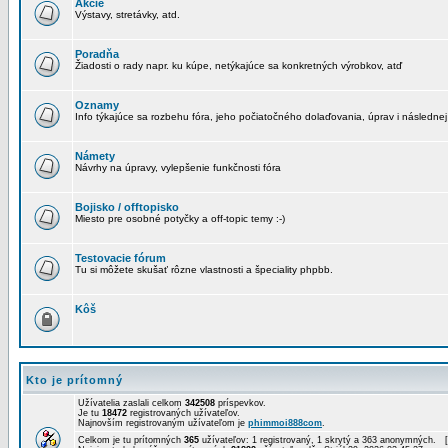
Akcie
Výstavy, stretávky, atd.
Poradňa
Žiadosti o rady napr. ku kúpe, netýkajúce sa konkretných výrobkov, atď
Oznamy
Info týkajúce sa rozbehu fóra, jeho počiatočného dolaďovania, úprav i následnej
Námety
Návrhy na úpravy, vylepšenie funkčnosti fóra
Bojisko / offtopisko
Miesto pre osobné potyčky a off-topic temy :-)
Testovacie fórum
Tu si môžete skušať rôzne vlastnosti a špeciality phpbb.
Kôš
Kto je prítomný
Užívatelia zaslali celkom
342508
príspevkov.
Je tu
18472
registrovaných užívateľov.
Najnovším registrovaným užívateľom je
phimmoi888com
.
Celkom je tu prítomných
365
užívateľov: 1 registrovaný, 1 skrytý a 363 anonymných. 