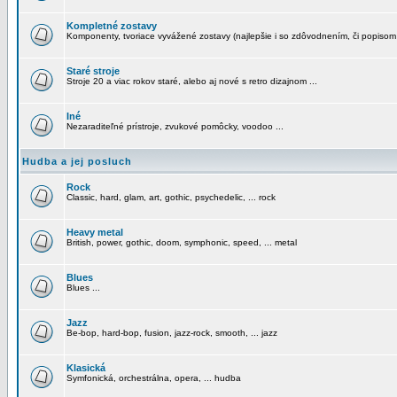
Kompletné zostavy
Komponenty, tvoriace vyvážené zostavy (najlepšie i so zdôvodnením, či popisom
Staré stroje
Stroje 20 a viac rokov staré, alebo aj nové s retro dizajnom ...
Iné
Nezaraditeľné prístroje, zvukové pomôcky, voodoo ...
Hudba a jej posluch
Rock
Classic, hard, glam, art, gothic, psychedelic, ... rock
Heavy metal
British, power, gothic, doom, symphonic, speed, ... metal
Blues
Blues ...
Jazz
Be-bop, hard-bop, fusion, jazz-rock, smooth, ... jazz
Klasická
Symfonická, orchestrálna, opera, ... hudba